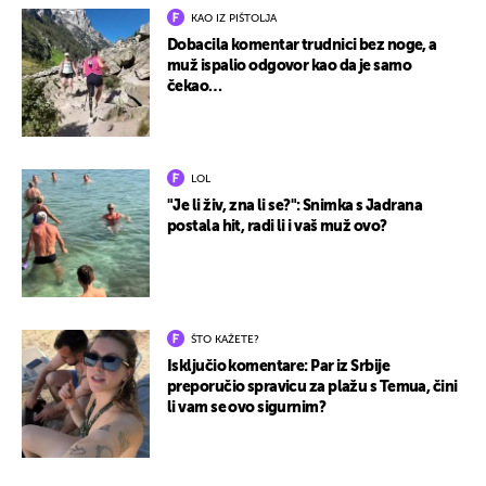
KAO IZ PIŠTOLJA
Dobacila komentar trudnici bez noge, a
muž ispalio odgovor kao da je samo
čekao…
LOL
"Je li živ, zna li se?": Snimka s Jadrana
postala hit, radi li i vaš muž ovo?
ŠTO KAŽETE?
Isključio komentare: Par iz Srbije
preporučio spravicu za plažu s Temua, čini
li vam se ovo sigurnim?