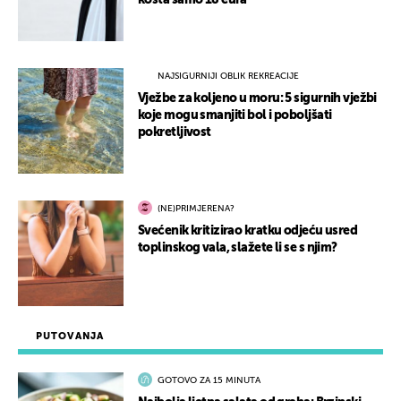
košta samo 18 eura
NAJSIGURNIJI OBLIK REKREACIJE
Vježbe za koljeno u moru: 5 sigurnih vježbi
koje mogu smanjiti bol i poboljšati
pokretljivost
(NE)PRIMJERENA?
Svećenik kritizirao kratku odjeću usred
toplinskog vala, slažete li se s njim?
PUTOVANJA
GOTOVO ZA 15 MINUTA