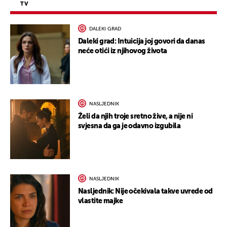
TV
DALEKI GRAD
Daleki grad: Intuicija joj govori da danas
neće otići iz njihovog života
NASLJEDNIK
Želi da njih troje sretno žive, a nije ni
svjesna da ga je odavno izgubila
NASLJEDNIK
Nasljednik: Nije očekivala takve uvrede od
vlastite majke