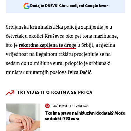
Dodajte DNEVNIK.hr u omiljeni Google izvor
Srbijanska kriminalistička policija zaplijenila je u
četvrtak u okolici Kruševca oko pet tona marihuane,
što je
rekordna zapljena te droge
u Srbiji, a njezina
vrijednost na ilegalnom tržištu procjenjuje se na
sedam do 10 milijuna eura, priopćio je srbijanski
ministar unutarnjih poslova
Ivica Dačić
.
TRI VIJESTI O KOJIMA SE PRIČA
IMAŠ PRAVO, OSTVARI GA!
Tko ima pravo na inkluzivni dodatak? Može
se dobiti i 720 eura