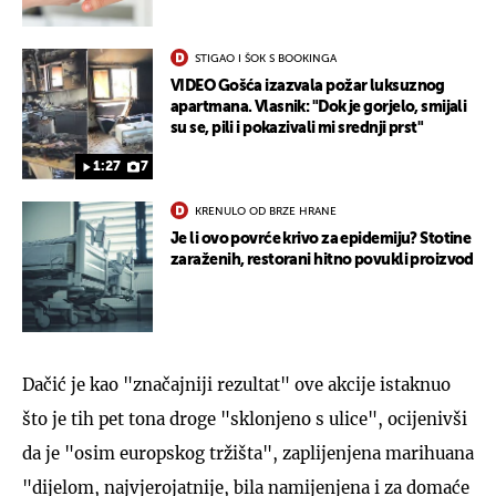
STIGAO I ŠOK S BOOKINGA
VIDEO Gošća izazvala požar luksuznog
apartmana. Vlasnik: "Dok je gorjelo, smijali
su se, pili i pokazivali mi srednji prst"
1:27
7
KRENULO OD BRZE HRANE
Je li ovo povrće krivo za epidemiju? Stotine
zaraženih, restorani hitno povukli proizvod
Dačić je kao "značajniji rezultat" ove akcije istaknuo
što je tih pet tona droge "sklonjeno s ulice", ocijenivši
da je "osim europskog tržišta", zaplijenjena marihuana
"dijelom, najvjerojatnije, bila namijenjena i za domaće