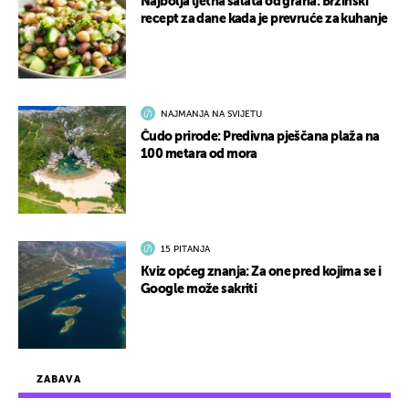
Najbolja ljetna salata od graha: Brzinski
recept za dane kada je prevruće za kuhanje
NAJMANJA NA SVIJETU
Čudo prirode: Predivna pješčana plaža na
100 metara od mora
15 PITANJA
Kviz općeg znanja: Za one pred kojima se i
Google može sakriti
ZABAVA