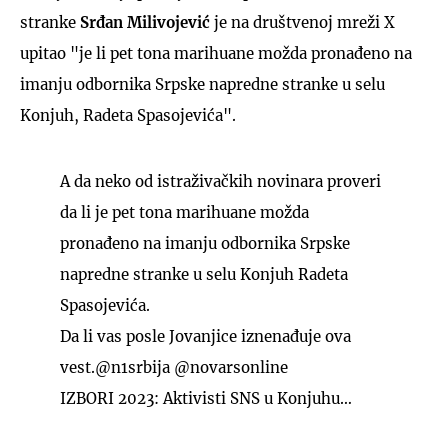
stranke
Srđan Milivojević
je na društvenoj mreži X
upitao "je li pet tona marihuane možda pronađeno na
imanju odbornika Srpske napredne stranke u selu
Konjuh, Radeta Spasojevića".
A da neko od istraživačkih novinara proveri
da li je pet tona marihuane možda
pronađeno na imanju odbornika Srpske
napredne stranke u selu Konjuh Radeta
Spasojevića.
Da li vas posle Jovanjice iznenađuje ova
vest.
@n1srbija
@novarsonline
IZBORI 2023: Aktivisti SNS u Konjuhu…