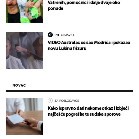
Vatrenih, pomoćnici i dalje dvoje oko
ponude
SVE OBJAVIO
VIDEO Australac ošišao Modrića i pokazao
novu Lukinu frizuru
NOVAC
ZA POSLODAVCE
Kako ispravno dati nekome otkaz i izbjeći
najčešće pogreške te sudske sporove