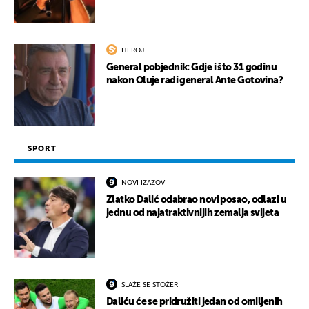
HEROJ
General pobjednik: Gdje i što 31 godinu
nakon Oluje radi general Ante Gotovina?
SPORT
NOVI IZAZOV
Zlatko Dalić odabrao novi posao, odlazi u
jednu od najatraktivnijih zemalja svijeta
SLAŽE SE STOŽER
Daliću će se pridružiti jedan od omiljenih