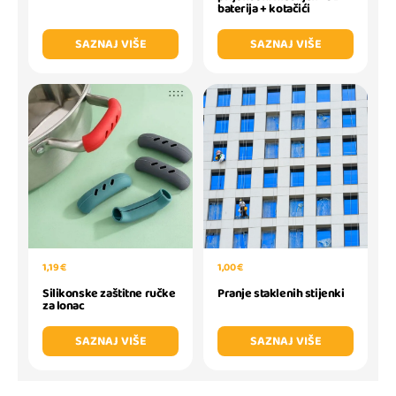
baterija + kotačići
SAZNAJ VIŠE
SAZNAJ VIŠE
1,19 €
1,00 €
Silikonske zaštitne ručke
Pranje staklenih stijenki
za lonac
SAZNAJ VIŠE
SAZNAJ VIŠE