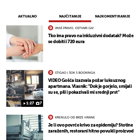
AKTUALNO
NAJČITANIJE
NAJKOMENTIRANIJE
IMAŠ PRAVO, OSTVARI GA!
Tko ima pravo na inkluzivni dodatak? Može
se dobiti i 720 eura
STIGAO I ŠOK S BOOKINGA
VIDEO Gošća izazvala požar luksuznog
apartmana. Vlasnik: "Dok je gorjelo, smijali
su se, pili i pokazivali mi srednji prst"
1:27
7
KRENULO OD BRZE HRANE
Je li ovo povrće krivo za epidemiju? Stotine
zaraženih, restorani hitno povukli proizvod