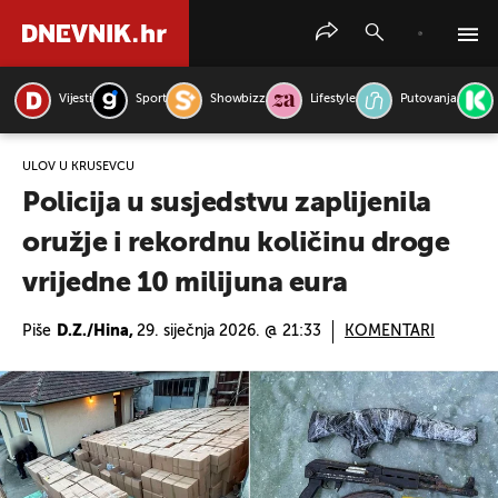
Vijesti
Sport
Showbizz
Lifestyle
Putovanja
PRETRAŽITE VIJESTI
ULOV U KRUŠEVCU
Policija u susjedstvu zaplijenila
oružje i rekordnu količinu droge
vrijedne 10 milijuna eura
Piše
D.Z./Hina,
29. siječnja 2026. @ 21:33
KOMENTARI