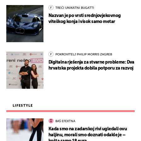
TREĆI UNIKATNI BUGATTI
Nazvan je po vrsti srednjovjekovnog
viteškog konja i visok samo metar
POKROVITELJ PHILIP MORRIS ZAGREB
Digitalna rješenja za stvarne probleme: Dva
hrvatska projekta dobila potporu za razvoj
LIFESTYLE
BAŠ EFEKTNA
Kada smo na zadarskoj rivi ugledali ovu
haljinu, morali smo doznati odakle je –