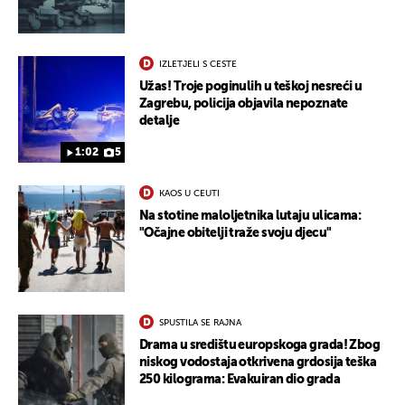
UKLJUČITE NOTIFIKACIJE
IZLETJELI S CESTE
Užas! Troje poginulih u teškoj nesreći u
Zagrebu, policija objavila nepoznate
detalje
1:02
5
KAOS U CEUTI
Na stotine maloljetnika lutaju ulicama:
"Očajne obitelji traže svoju djecu"
SPUSTILA SE RAJNA
Drama u središtu europskoga grada! Zbog
niskog vodostaja otkrivena grdosija teška
250 kilograma: Evakuiran dio grada