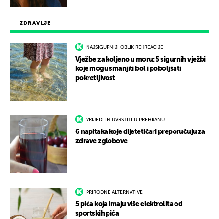
ZDRAVLJE
NAJSIGURNIJI OBLIK REKREACIJE
Vježbe za koljeno u moru: 5 sigurnih vježbi
koje mogu smanjiti bol i poboljšati
pokretljivost
VRIJEDI IH UVRSTITI U PREHRANU
6 napitaka koje dijetetičari preporučuju za
zdrave zglobove
PRIRODNE ALTERNATIVE
5 pića koja imaju više elektrolita od
sportskih pića