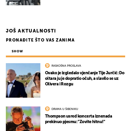
JOŠ AKTUALNOSTI
PRONAĐITE ŠTO VAS ZANIMA
SHOW
RASKOŠNA PROSLAVA
Ovako je izgledalo vjenčanje Tije Jurčić: Do
oltara ju je dopratio očuh, a slavilo se uz
Olivera i Rozgu
DRAMA U ŠIBENIKU
Thompson usred koncerta iznenada
prekinuo pjesmu: "Zovite hitnu!"