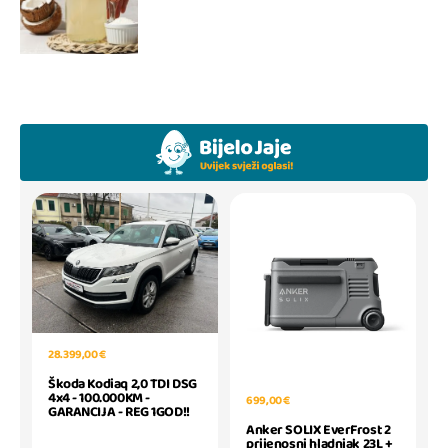
28.399,00 €
Škoda Kodiaq 2,0 TDI DSG
4x4 - 100.000KM -
699,00 €
GARANCIJA - REG 1GOD!!
Anker SOLIX EverFrost 2
prijenosni hladnjak 23L +