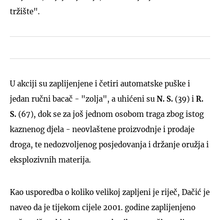
tržište".
U akciji su zaplijenjene i četiri automatske puške i
jedan ručni bacač - "zolja", a uhićeni su
N. S.
(39) i
R.
S.
(67), dok se za još jednom osobom traga zbog istog
kaznenog djela - neovlaštene proizvodnje i prodaje
droga, te nedozvoljenog posjedovanja i držanje oružja i
eksplozivnih materija.
Kao usporedba o koliko velikoj zapljeni je riječ, Dačić je
naveo da je tijekom cijele 2001. godine zaplijenjeno