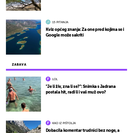
15 PITANJA
Kviz općeg znanja: Za one pred kojima se i
Google može sakriti
ZABAVA
LOL
"Je li živ, zna li se?": Snimka s Jadrana
postala hit, radi li i vaš muž ovo?
KAO IZ PIŠTOLJA
Dobacila komentar trudnici bez noge, a