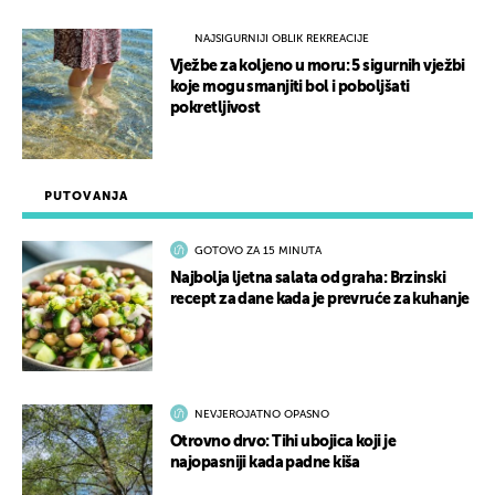
NAJSIGURNIJI OBLIK REKREACIJE
Vježbe za koljeno u moru: 5 sigurnih vježbi
koje mogu smanjiti bol i poboljšati
pokretljivost
PUTOVANJA
GOTOVO ZA 15 MINUTA
Najbolja ljetna salata od graha: Brzinski
recept za dane kada je prevruće za kuhanje
NEVJEROJATNO OPASNO
Otrovno drvo: Tihi ubojica koji je
najopasniji kada padne kiša