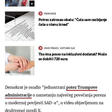
PRIMORJE
Potres zatresao obalu: "Čula sam razbijanje
čaša u stanu iznad"
IMAŠ PRAVO, OSTVARI GA!
Tko ima pravo na inkluzivni dodatak? Može
se dobiti i 720 eura
Demokrat je osudio "jednostrani
potez Trumpove
administracije
o nametanju najvećeg povećanja poreza
u modernoj povijesti SAD-a", u videu objavljenom na
društvenoj mreži X.