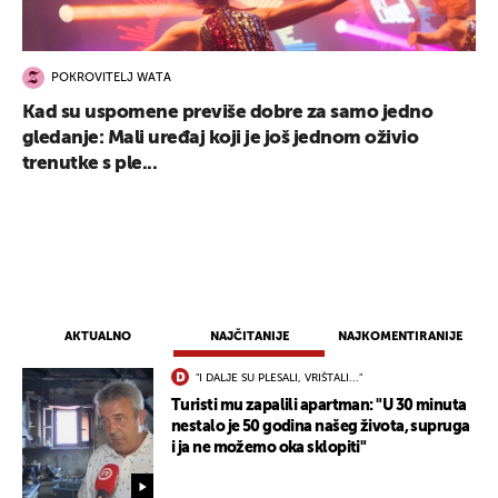
POKROVITELJ WATA
Kad su uspomene previše dobre za samo jedno
gledanje: Mali uređaj koji je još jednom oživio
trenutke s ple...
AKTUALNO
NAJČITANIJE
NAJKOMENTIRANIJE
"I DALJE SU PLESALI, VRIŠTALI..."
Turisti mu zapalili apartman: "U 30 minuta
nestalo je 50 godina našeg života, supruga
i ja ne možemo oka sklopiti"