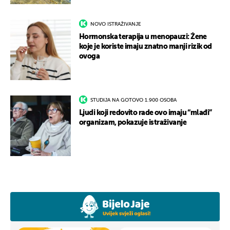
NOVO ISTRAŽIVANJE
Hormonska terapija u menopauzi: Žene
koje je koriste imaju znatno manji rizik od
ovoga
STUDIJA NA GOTOVO 1.900 OSOBA
Ljudi koji redovito rade ovo imaju “mlađi”
organizam, pokazuje istraživanje