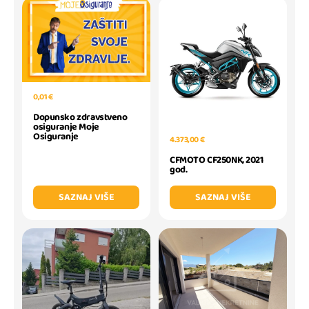
0,01 €
Dopunsko zdravstveno
osiguranje Moje
Osiguranje
4.373,00 €
CFMOTO CF250NK, 2021
god.
SAZNAJ VIŠE
SAZNAJ VIŠE