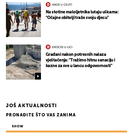
KAOS U CEUTI
Na stotine maloljetnika lutaju ulicama:
"Očajne obitelji traže svoju djecu"
EKOCID U LICI
Građani nakon potresnih nalaza
vještačenja: "Tražimo hitnu sanaciju i
kazne za sve u lancu odgovornosti"
JOŠ AKTUALNOSTI
PRONAĐITE ŠTO VAS ZANIMA
SHOW