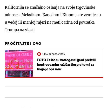
Kalifornija se značajno oslanja na svoje trgovinske
odnose s Meksikom, Kanadom i Kinom, a te zemlje su
u većoj ili manjoj mjeri na meti carina od povratka
Trumpa na vlast.
PROČITAJTE I OVO
UMALO ZABRANJEN
FOTO Zašto su vatrogasci grad prekrili
kontroveznim ružičastim prahom i za
koga je opasan?