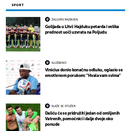
SPORT
ŽALGIRIS RAZBIJEN
Golijada u Litvi: Hajduku petarda i velika
prednost uoči uzvrata na Poljudu
SLUŽBENO
Vinicius donio konačnu odluku, oglasio se
emotivnom porukom: "Hvala vam svima"
SLAŽE SE STOŽER
Daliću će se pridružiti jedan od omiljenih
Vatrenih, pomoćnici i dalje dvoje oko
ponude