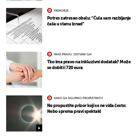
PRIMORJE
Potres zatresao obalu: "Čula sam razbijanje
čaša u stanu iznad"
IMAŠ PRAVO, OSTVARI GA!
UKLJUČITE NOTIFIKACIJE
Tko ima pravo na inkluzivni dodatak? Može
se dobiti i 720 eura
KAKO GA SIGURNO PROMATRATI?
Ne propustite prizor koji se ne viđa često:
Nebo sprema pravi spektakl