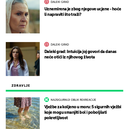
DALEKI GRAD
Uznemirena je zbog njegove ucjene - hoće
li napraviti što traži?
DALEKI GRAD
Daleki grad: Intuicija joj govori da danas
neće otići iz njihovog života
ZDRAVLJE
NAJSIGURNIJI OBLIK REKREACIJE
Vježbe za koljeno u moru: 5 sigurnih vježbi
koje mogu smanjiti bol i poboljšati
pokretljivost