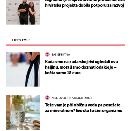
hrvatska projekta dobila potporu za razvoj
LIFESTYLE
BAŠ EFEKTNA
Kada smo na zadarskoj rivi ugledali ovu
haljinu, morali smo doznati odakle je –
košta samo 18 eura
NIJE UVIJEK NAJBOLJI IZBOR
Teže vam je piti običnu vodu pa posežete
za mineralnom? Evo što to čini organizmu