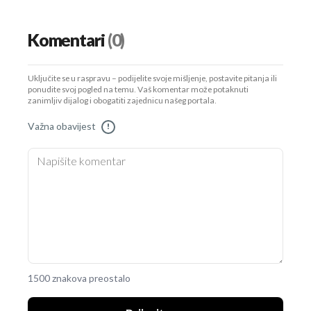
Komentari
(0)
Uključite se u raspravu – podijelite svoje mišljenje, postavite pitanja ili
ponudite svoj pogled na temu. Vaš komentar može potaknuti
zanimljiv dijalog i obogatiti zajednicu našeg portala.
Važna obavijest
!
1500 znakova preostalo