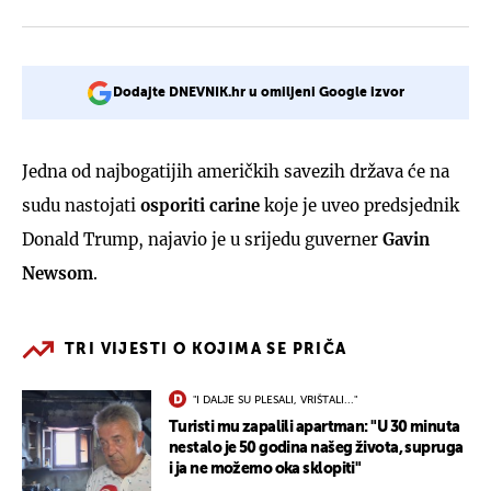
Dodajte DNEVNIK.hr u omiljeni Google izvor
Jedna od najbogatijih američkih savezih država će na
sudu nastojati
osporiti carine
koje je uveo predsjednik
Donald Trump, najavio je u srijedu guverner
Gavin
Newsom
.
TRI VIJESTI O KOJIMA SE PRIČA
"I DALJE SU PLESALI, VRIŠTALI..."
Turisti mu zapalili apartman: "U 30 minuta
nestalo je 50 godina našeg života, supruga
i ja ne možemo oka sklopiti"