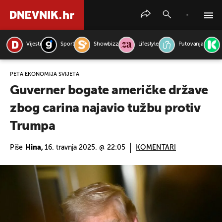
Vijesti
Sport
Showbizz
Lifestyle
Putovanja
PRETRAŽITE VIJESTI
PETA EKONOMIJA SVIJETA
Guverner bogate američke države
zbog carina najavio tužbu protiv
Trumpa
Piše
Hina,
16. travnja 2025. @ 22:05
KOMENTARI