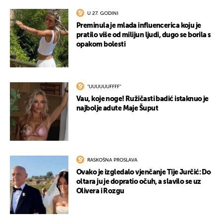
U 27. GODINI
Preminula je mlada influencerica koju je
pratilo više od milijun ljudi, dugo se borila s
opakom bolesti
"UUUUUUFFFF"
Vau, koje noge! Ružičasti badić istaknuo je
najbolje adute Maje Šuput
RASKOŠNA PROSLAVA
Ovako je izgledalo vjenčanje Tije Jurčić: Do
oltara ju je dopratio očuh, a slavilo se uz
Olivera i Rozgu