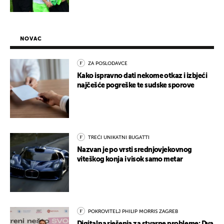
NOVAC
ZA POSLODAVCE
Kako ispravno dati nekome otkaz i izbjeći
najčešće pogreške te sudske sporove
TREĆI UNIKATNI BUGATTI
Nazvan je po vrsti srednjovjekovnog
viteškog konja i visok samo metar
POKROVITELJ PHILIP MORRIS ZAGREB
Digitalna rješenja za stvarne probleme: Dva