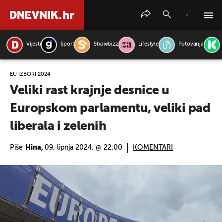
Vijesti
Sport
Showbizz
Lifestyle
Putovanja
PRETRAŽITE VIJESTI
EU IZBORI 2024
Veliki rast krajnje desnice u
Europskom parlamentu, veliki pad
liberala i zelenih
Piše
Hina,
09. lipnja 2024. @ 22:00
KOMENTARI