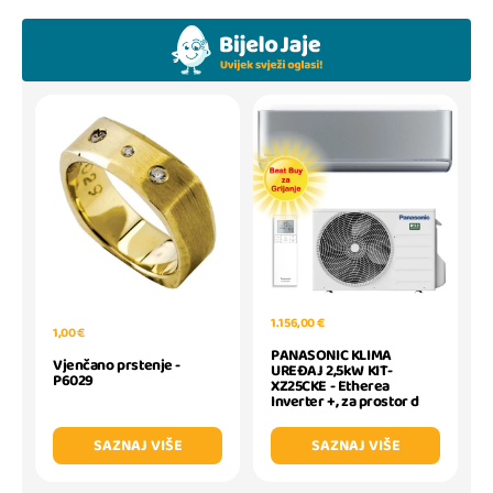
1.156,00 €
1,00 €
PANASONIC KLIMA
Vjenčano prstenje -
UREĐAJ 2,5kW KIT-
P6029
XZ25CKE - Etherea
Inverter +, za prostor d
SAZNAJ VIŠE
SAZNAJ VIŠE