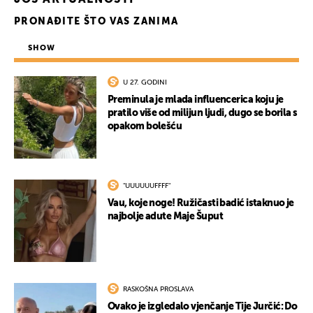
JOŠ AKTUALNOSTI
PRONAĐITE ŠTO VAS ZANIMA
SHOW
U 27. GODINI
Preminula je mlada influencerica koju je
pratilo više od milijun ljudi, dugo se borila s
opakom bolešću
"UUUUUUFFFF"
Vau, koje noge! Ružičasti badić istaknuo je
najbolje adute Maje Šuput
RASKOŠNA PROSLAVA
Ovako je izgledalo vjenčanje Tije Jurčić: Do