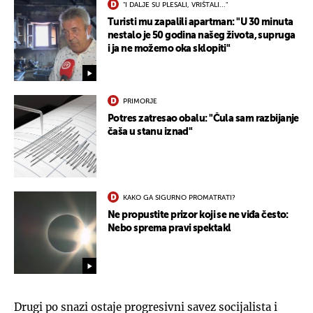
"I DALJE SU PLESALI, VRIŠTALI..."
Turisti mu zapalili apartman: "U 30 minuta
nestalo je 50 godina našeg života, supruga
i ja ne možemo oka sklopiti"
PRIMORJE
Potres zatresao obalu: "Čula sam razbijanje
čaša u stanu iznad"
KAKO GA SIGURNO PROMATRATI?
Ne propustite prizor koji se ne viđa često:
Nebo sprema pravi spektakl
Drugi po snazi ostaje progresivni savez socijalista i