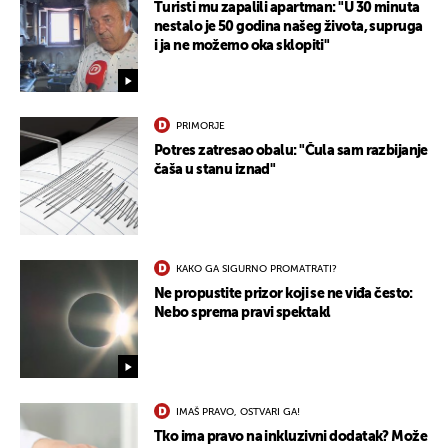
Turisti mu zapalili apartman: "U 30 minuta
nestalo je 50 godina našeg života, supruga
i ja ne možemo oka sklopiti"
PRIMORJE
Potres zatresao obalu: "Čula sam razbijanje
čaša u stanu iznad"
KAKO GA SIGURNO PROMATRATI?
Ne propustite prizor koji se ne viđa često:
Nebo sprema pravi spektakl
IMAŠ PRAVO, OSTVARI GA!
Tko ima pravo na inkluzivni dodatak? Može