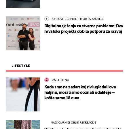
POKROVITELJ PHILIP MORRIS ZAGREB
Digitalna rješenja za stvarne probleme: Dva
hrvatska projekta dobila potporu za razvoj
LIFESTYLE
BAŠ EFEKTNA
Kada smo na zadarskoj rivi ugledali ovu
haljinu, morali smo doznati odakle je –
košta samo 18 eura
NAJSIGURNIJI OBLIK REKREACIJE