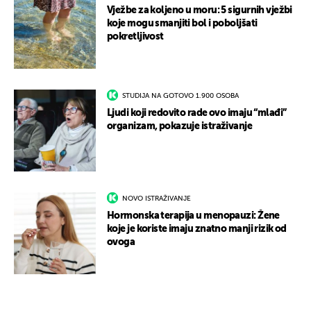
Vježbe za koljeno u moru: 5 sigurnih vježbi
koje mogu smanjiti bol i poboljšati
pokretljivost
STUDIJA NA GOTOVO 1.900 OSOBA
Ljudi koji redovito rade ovo imaju “mlađi”
organizam, pokazuje istraživanje
NOVO ISTRAŽIVANJE
Hormonska terapija u menopauzi: Žene
koje je koriste imaju znatno manji rizik od
ovoga