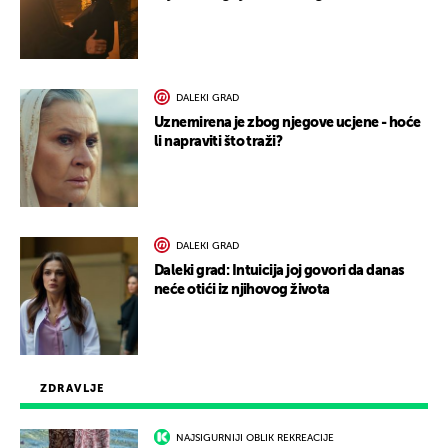
DALEKI GRAD
Uznemirena je zbog njegove ucjene - hoće
li napraviti što traži?
DALEKI GRAD
Daleki grad: Intuicija joj govori da danas
neće otići iz njihovog života
ZDRAVLJE
NAJSIGURNIJI OBLIK REKREACIJE