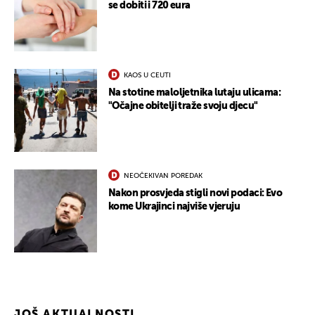
se dobiti i 720 eura
UKLJUČITE NOTIFIKACIJE
KAOS U CEUTI
Na stotine maloljetnika lutaju ulicama:
"Očajne obitelji traže svoju djecu"
NEOČEKIVAN POREDAK
Nakon prosvjeda stigli novi podaci: Evo
kome Ukrajinci najviše vjeruju