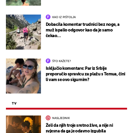
KAO IZ PIŠTOLJA
Dobacila komentar trudnici bez noge, a
muž ispalio odgovor kao da je samo
čekao…
ŠTO KAŽETE?
Isključio komentare: Par iz Srbije
preporučio spravicu za plažu s Temua, čini
li vam se ovo sigurnim?
TV
NASLJEDNIK
Želi da njih troje sretno žive, a nije ni
svjesna da ga je odavno izgubila