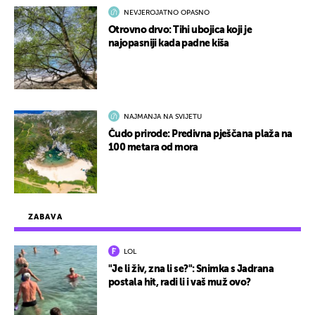
NEVJEROJATNO OPASNO
Otrovno drvo: Tihi ubojica koji je
najopasniji kada padne kiša
NAJMANJA NA SVIJETU
Čudo prirode: Predivna pješčana plaža na
100 metara od mora
ZABAVA
LOL
"Je li živ, zna li se?": Snimka s Jadrana
postala hit, radi li i vaš muž ovo?