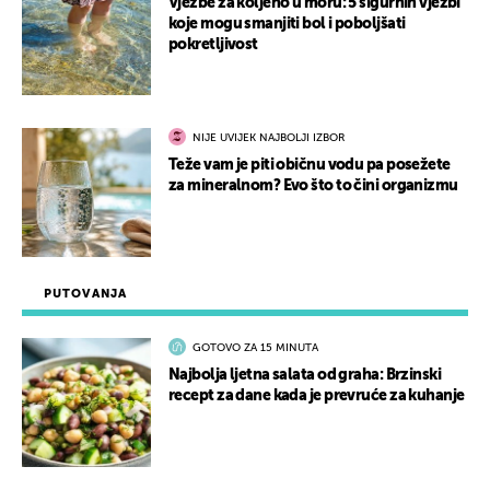
Vježbe za koljeno u moru: 5 sigurnih vježbi
koje mogu smanjiti bol i poboljšati
pokretljivost
NIJE UVIJEK NAJBOLJI IZBOR
Teže vam je piti običnu vodu pa posežete
za mineralnom? Evo što to čini organizmu
PUTOVANJA
GOTOVO ZA 15 MINUTA
Najbolja ljetna salata od graha: Brzinski
recept za dane kada je prevruće za kuhanje