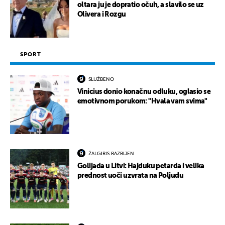
oltara ju je dopratio očuh, a slavilo se uz
Olivera i Rozgu
SPORT
SLUŽBENO
Vinicius donio konačnu odluku, oglasio se
emotivnom porukom: "Hvala vam svima"
ŽALGIRIS RAZBIJEN
Golijada u Litvi: Hajduku petarda i velika
prednost uoči uzvrata na Poljudu