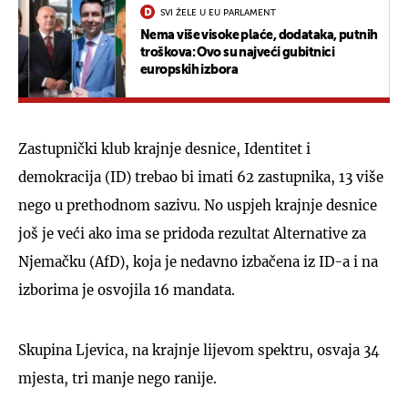
SVI ŽELE U EU PARLAMENT
Nema više visoke plaće, dodataka, putnih
troškova: Ovo su najveći gubitnici
europskih izbora
Zastupnički klub krajnje desnice, Identitet i
demokracija (ID) trebao bi imati 62 zastupnika, 13 više
nego u prethodnom sazivu. No uspjeh krajnje desnice
još je veći ako ima se pridoda rezultat Alternative za
Njemačku (AfD), koja je nedavno izbačena iz ID-a i na
izborima je osvojila 16 mandata.
Skupina Ljevica, na krajnje lijevom spektru, osvaja 34
mjesta, tri manje nego ranije.