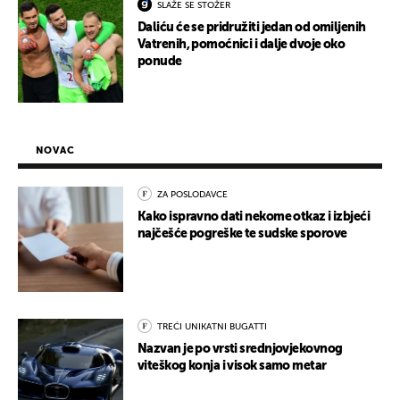
SLAŽE SE STOŽER
Daliću će se pridružiti jedan od omiljenih
Vatrenih, pomoćnici i dalje dvoje oko
ponude
NOVAC
ZA POSLODAVCE
Kako ispravno dati nekome otkaz i izbjeći
najčešće pogreške te sudske sporove
TREĆI UNIKATNI BUGATTI
Nazvan je po vrsti srednjovjekovnog
viteškog konja i visok samo metar