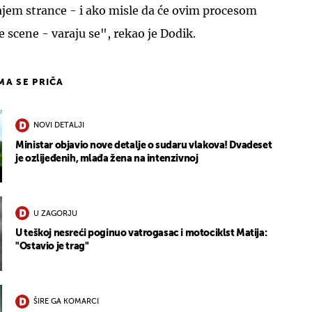
ajem strance - i ako misle da će ovim procesom
e scene - varaju se", rekao je Dodik.
IMA SE PRIČA
NOVI DETALJI
Ministar objavio nove detalje o sudaru vlakova! Dvadeset
je ozlijeđenih, mlađa žena na intenzivnoj
U ZAGORJU
U teškoj nesreći poginuo vatrogasac i motociklst Matija:
"Ostavio je trag"
ŠIRE GA KOMARCI