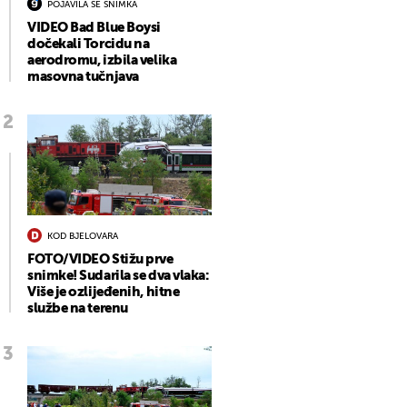
POJAVILA SE SNIMKA
VIDEO Bad Blue Boysi
dočekali Torcidu na
aerodromu, izbila velika
masovna tučnjava
KOD BJELOVARA
FOTO/VIDEO Stižu prve
snimke! Sudarila se dva vlaka:
Više je ozlijeđenih, hitne
službe na terenu