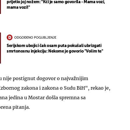
prijetio joj nožem: "Kći je samo govorila - Mama vozi,
mama vozi!"
ODGOĐENO POGUBLJENJE
Serijskom ubojici čak osam puta pokušali ubrizgati
smrtonosnu injekciju: Nekome je govorio "Volim te"
 nije postignut dogovor o najvažnijim
Izbornog zakona i zakona o Sudu BiH", rekao je,
rana jedina u Mostar došla spremna sa
rena pitanja.