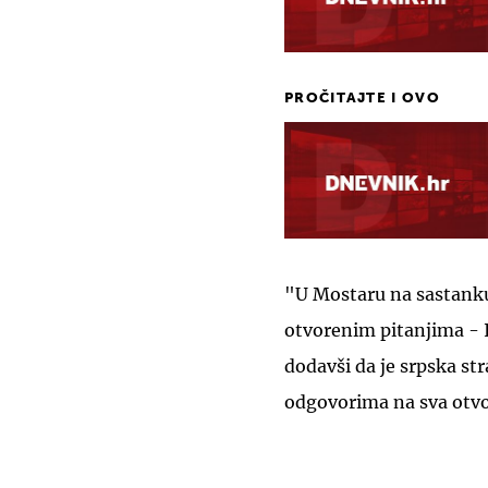
PROČITAJTE I OVO
"U Mostaru na sastanku
otvorenim pitanjima - 
dodavši da je srpska st
odgovorima na sva otvo