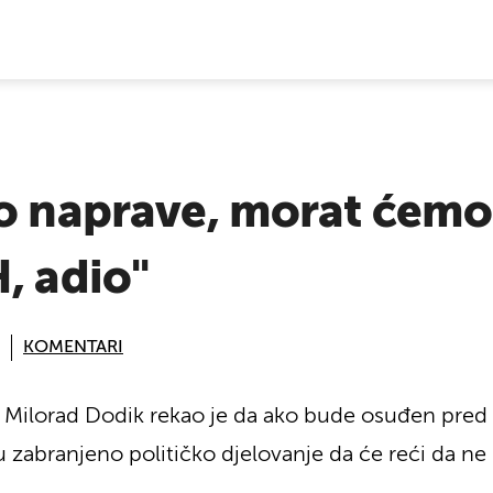
E VIJESTI
o naprave, morat ćemo 
, adio"
KOMENTARI
e Milorad Dodik rekao je da ako bude osuđen pre
 zabranjeno političko djelovanje da će reći da ne p