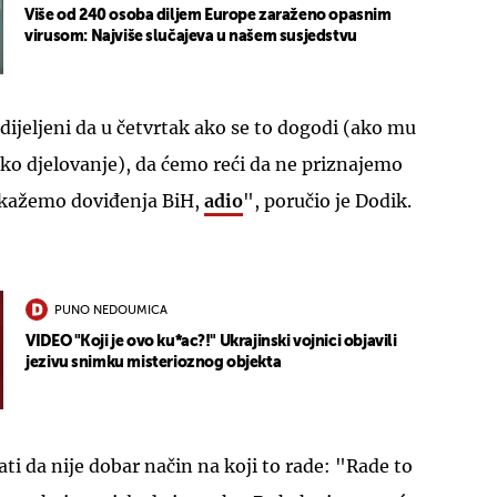
Više od 240 osoba diljem Europe zaraženo opasnim
virusom: Najviše slučajeva u našem susjedstvu
dijeljeni da u četvrtak ako se to dogodi (ako mu
ko djelovanje), da ćemo reći da ne priznajemo
i kažemo doviđenja BiH,
adio
", poručio je Dodik.
PUNO NEDOUMICA
VIDEO "Koji je ovo ku*ac?!" Ukrajinski vojnici objavili
jezivu snimku misterioznog objekta
ati da nije dobar način na koji to rade: "Rade to