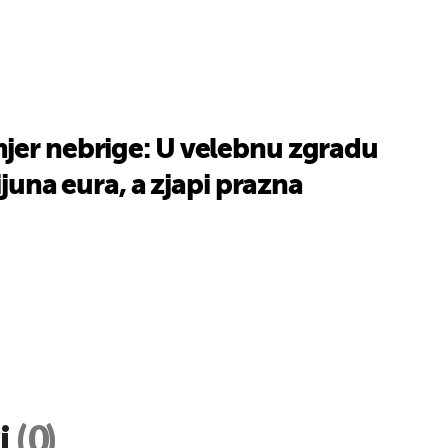
jer nebrige: U velebnu zgradu
lijuna eura, a zjapi prazna
i
(0)