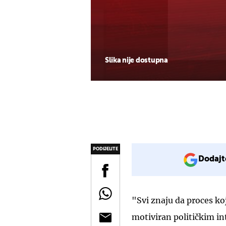
Slika nije dostupna
PODIJELITE
Dodajt
"Svi znaju da proces ko
motiviran političkim i