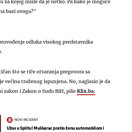
 za kojeg misle da je netko. Pa kako je moguće
na bazi ovoga?"
provođenje odluka visokog predstavnika
UKLJUČITE NOTIFIKACIJE
.
tičan što se tiče otvaranja pregovora sa
e većina traženog ispunjena. No, naglasio je da
rni zakon i Zakon o Sudu BiH, piše
Klix.ba.
NOVI INCIDENT
Užas u Splitu! Muškarac pratio ženu automobilom i