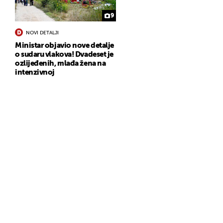
9
NOVI DETALJI
Ministar objavio nove detalje
o sudaru vlakova! Dvadeset je
ozlijeđenih, mlađa žena na
intenzivnoj