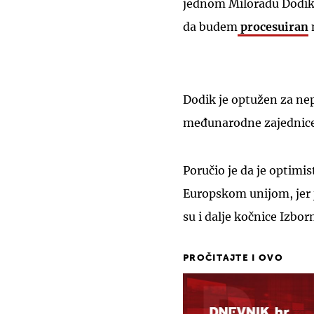
jednom Miloradu Dodiku
da budem
procesuiran
Dodik je optužen za ne
međunarodne zajednice
Poručio je da je optimis
Europskom unijom, jer j
su i dalje kočnice Izbo
PROČITAJTE I OVO