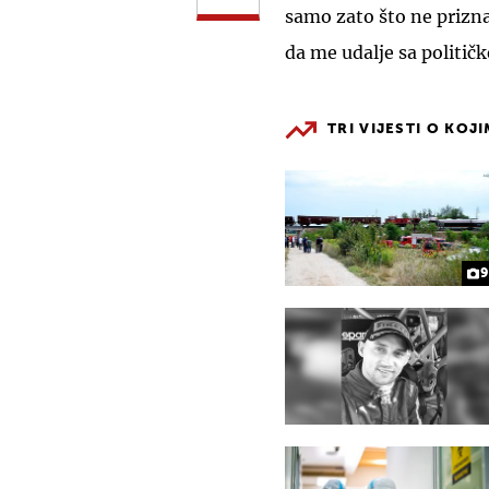
samo zato što ne prizn
da me udalje sa političk
TRI VIJESTI O KOJ
9