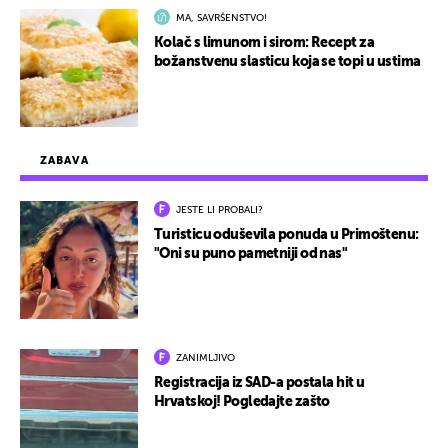
MA, SAVRŠENSTVO!
Kolač s limunom i sirom: Recept za
božanstvenu slasticu koja se topi u ustima
ZABAVA
JESTE LI PROBALI?
Turisticu oduševila ponuda u Primoštenu:
"Oni su puno pametniji od nas"
ZANIMLJIVO
Registracija iz SAD-a postala hit u
Hrvatskoj! Pogledajte zašto