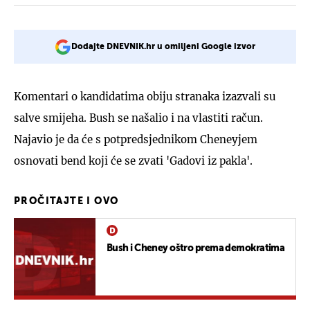
Dodajte DNEVNIK.hr u omiljeni Google izvor
Komentari o kandidatima obiju stranaka izazvali su
salve smijeha. Bush se našalio i na vlastiti račun.
Najavio je da će s potpredsjednikom Cheneyjem
osnovati bend koji će se zvati 'Gadovi iz pakla'.
PROČITAJTE I OVO
Bush i Cheney oštro prema demokratima