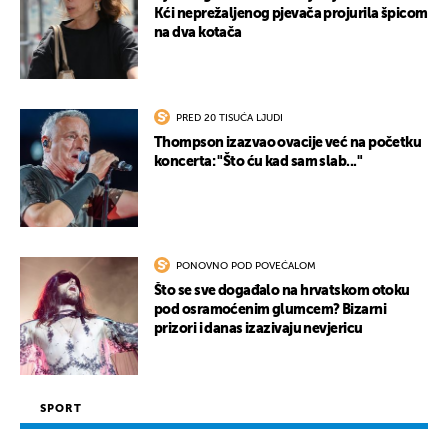
Kći neprežaljenog pjevača projurila špicom
na dva kotača
UKLJUČITE NOTIFIKACIJE
PRED 20 TISUĆA LJUDI
Thompson izazvao ovacije već na početku
koncerta: "Što ću kad sam slab..."
PONOVNO POD POVEĆALOM
Što se sve događalo na hrvatskom otoku
pod osramoćenim glumcem? Bizarni
prizori i danas izazivaju nevjericu
SPORT