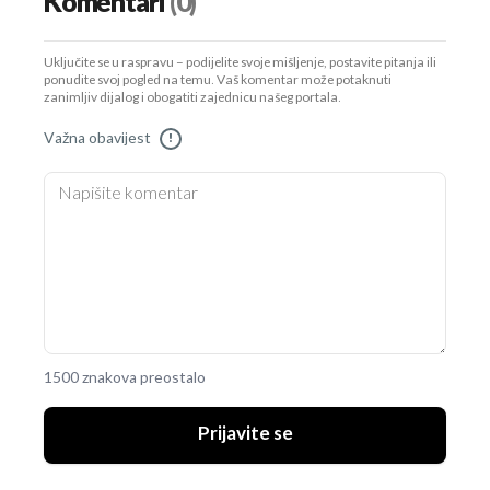
Komentari
(0)
Uključite se u raspravu – podijelite svoje mišljenje, postavite pitanja ili
ponudite svoj pogled na temu. Vaš komentar može potaknuti
zanimljiv dijalog i obogatiti zajednicu našeg portala.
Važna obavijest
!
1500 znakova preostalo
Prijavite se