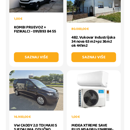
1,00 €
KOMBI PRIJEVOZ +
80.000,00 €
FIZIKALCI - 091/893 84 55
482. Vukovar Industrijska
34 nova 63 m2+pz 36m2
ok 441m2
SAZNAJ VIŠE
SAZNAJ VIŠE
1,00 €
16.900,00 €
MIDEA XTREME SAVE
VW CADDY 2.0 TDI MAXI S
PLUS MSAGBU-12HRFNX-
SJEDALIMA, ODLIČNO