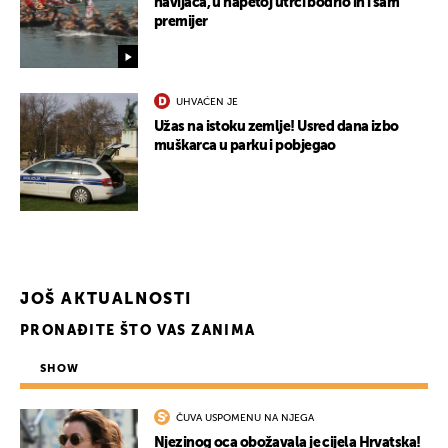
navijača, u napetoj utrci bodrio ih i sam
premijer
UHVAĆEN JE
Užas na istoku zemlje! Usred dana izbo
muškarca u parku i pobjegao
JOŠ AKTUALNOSTI
PRONAĐITE ŠTO VAS ZANIMA
SHOW
ČUVA USPOMENU NA NJEGA
Njezinog oca obožavala je cijela Hrvatska!