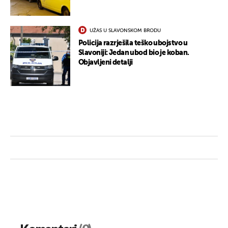
UŽAS U SLAVONSKOM BRODU
Policija razrješila teško ubojstvo u
Slavoniji: Jedan ubod bio je koban.
Objavljeni detalji