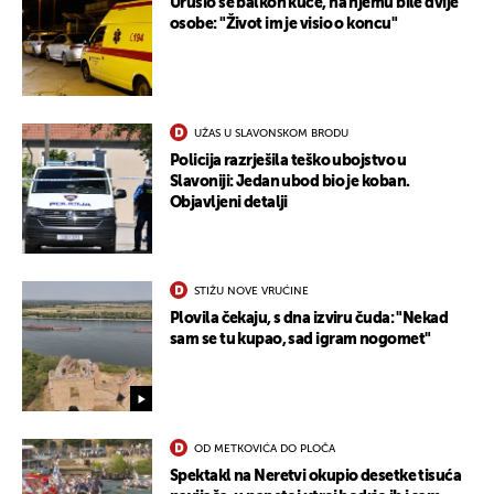
Urušio se balkon kuće, na njemu bile dvije
osobe: "Život im je visio o koncu"
UŽAS U SLAVONSKOM BRODU
Policija razrješila teško ubojstvo u
Slavoniji: Jedan ubod bio je koban.
Objavljeni detalji
STIŽU NOVE VRUĆINE
Plovila čekaju, s dna izviru čuda: "Nekad
sam se tu kupao, sad igram nogomet"
OD METKOVIĆA DO PLOČA
Spektakl na Neretvi okupio desetke tisuća