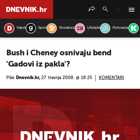
Vijesti
Sport
Showbizz
Lifestyle
Putovanja
PRETRAŽITE VIJESTI
Bush i Cheney osnivaju bend
'Gadovi iz pakla'?
Piše
Dnevnik.hr,
27. travnja 2008. @ 18:25
KOMENTARI