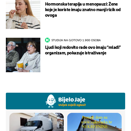
Hormonska terapija u menopauzi: Žene
koje je koriste imaju znatno manji rizik od
ovoga
STUDIJA NA GOTOVO 1.900 OSOBA
Ljudi koji redovito rade ovo imaju “mlađi”
organizam, pokazuje istraživanje