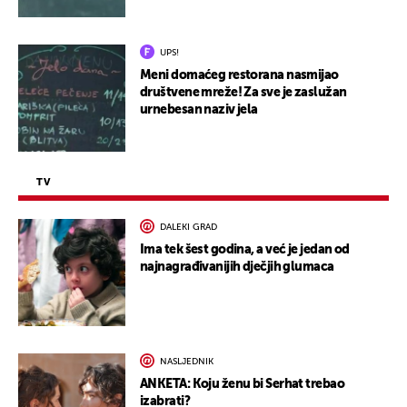
UPS!
Meni domaćeg restorana nasmijao
društvene mreže! Za sve je zaslužan
urnebesan naziv jela
TV
DALEKI GRAD
Ima tek šest godina, a već je jedan od
najnagrađivanijih dječjih glumaca
NASLJEDNIK
ANKETA: Koju ženu bi Serhat trebao
izabrati?