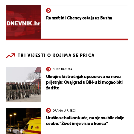
Rumsfeld i Cheney ostaju uz Busha
TRI VIJESTI O KOJIMA SE PRIČA
BURE BARUTA
Ukrajinski stručnjak upozorava na novu
prijetnju: Ovaj grad u BiH-u bi mogao biti
žarište
DRAMA U RIJECI
Urušio se balkon kuće, na njemu bile dvije
osobe: "Život im je visio o koncu"