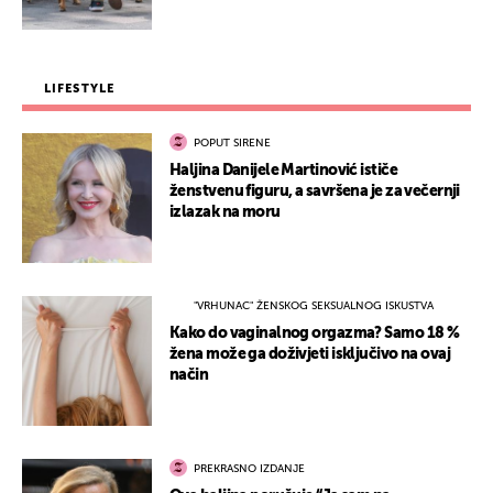
LIFESTYLE
POPUT SIRENE
Haljina Danijele Martinović ističe
ženstvenu figuru, a savršena je za večernji
izlazak na moru
"VRHUNAC" ŽENSKOG SEKSUALNOG ISKUSTVA
Kako do vaginalnog orgazma? Samo 18 %
žena može ga doživjeti isključivo na ovaj
način
PREKRASNO IZDANJE