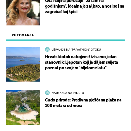
Ova haljina poručuje “Ja sam na
godišnjem”, idealna je za ljeto, a nosi se i na
zagrebačkoj špici
PUTOVANJA
UŽIVANJE NA "PRIVATNOM" OTOKU
Hrvatski otok na kojem živi samo jedan
stanovnik: Ljepotan koji je diljem svijeta
poznat po svojem "bijelom zlatu"
NAJMANJA NA SVIJETU
Čudo prirode: Predivna pješčana plaža na
100 metara od mora