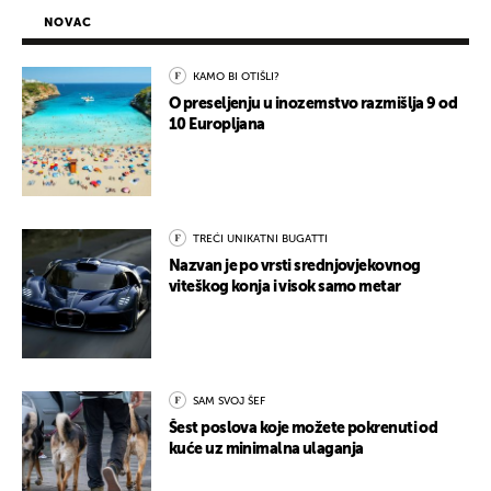
NOVAC
KAMO BI OTIŠLI?
O preseljenju u inozemstvo razmišlja 9 od
10 Europljana
TREĆI UNIKATNI BUGATTI
Nazvan je po vrsti srednjovjekovnog
viteškog konja i visok samo metar
SAM SVOJ ŠEF
Šest poslova koje možete pokrenuti od
kuće uz minimalna ulaganja