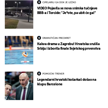
CIPELARILI GA DOK JE LEŽAO
VIDEO Pojavila se nova snimka tučnjave
BBB-a i Torcide: "Je*ote, pa ubit će ga!"
DRAMATIČAN PREOKRET
Kakva drama u Zagrebu! Hrvatska srušila
Srbiju i izborila finale Svjetskog prvenstva
POMOĆNI TRENER
Legendarni hrvatski košarkaš došao na
klupu Barcelone