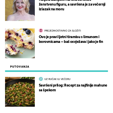
ženstvenu figuru, a savršena je za večernji
izlazak na moru
PREJEDNOSTAVNO ZA SLOŽITI
Ovo je pravi ljetni tiramisu s limunom i
borovnicama – baš osvježava i jako je fin
PUTOVANJA
UZ RUČAK ILI VEČERU
Savršeni prilog: Recept za najfinije mahune
sa špekom