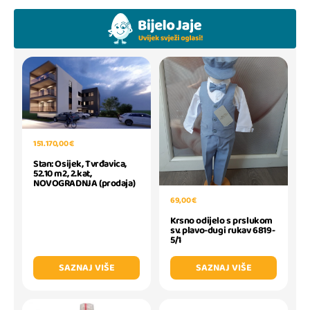
151.170,00 €
Stan: Osijek, Tvrđavica,
52.10 m2, 2.kat,
NOVOGRADNJA (prodaja)
69,00 €
Krsno odijelo s prslukom
sv. plavo-dugi rukav 6819-
5/1
SAZNAJ VIŠE
SAZNAJ VIŠE