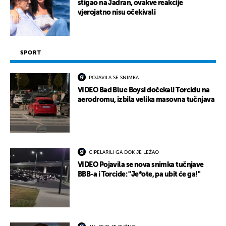
stigao na Jadran, ovakve reakcije
vjerojatno nisu očekivali
SPORT
POJAVILA SE SNIMKA
VIDEO Bad Blue Boysi dočekali Torcidu na
aerodromu, izbila velika masovna tučnjava
CIPELARILI GA DOK JE LEŽAO
VIDEO Pojavila se nova snimka tučnjave
BBB-a i Torcide: "Je*ote, pa ubit će ga!"