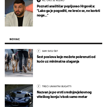
AU, OVO JE RUŽNO
Poznati analitičar popljuvao Hrgovića:
"Lako ga je pogoditi, ne kreće se, ne koristi
noge..."
NOVAC
SAM SVOJ ŠEF
Šest poslova koje možete pokrenuti od
kuće uz minimalna ulaganja
TREĆI UNIKATNI BUGATTI
Nazvan je po vrsti srednjovjekovnog
viteškog konja i visok samo metar