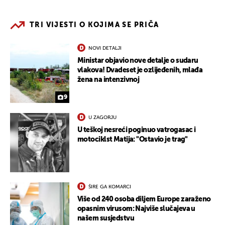
TRI VIJESTI O KOJIMA SE PRIČA
NOVI DETALJI
Ministar objavio nove detalje o sudaru
vlakova! Dvadeset je ozlijeđenih, mlađa
žena na intenzivnoj
9
U ZAGORJU
U teškoj nesreći poginuo vatrogasac i
motociklst Matija: "Ostavio je trag"
ŠIRE GA KOMARCI
Više od 240 osoba diljem Europe zaraženo
opasnim virusom: Najviše slučajeva u
našem susjedstvu