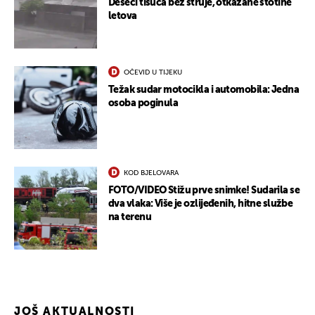
Deseci tisuća bez struje, otkazane stotine
letova
OČEVID U TIJEKU
Težak sudar motocikla i automobila: Jedna
osoba poginula
KOD BJELOVARA
FOTO/VIDEO Stižu prve snimke! Sudarila se
dva vlaka: Više je ozlijeđenih, hitne službe
na terenu
JOŠ AKTUALNOSTI