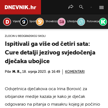
Vijesti
Sport
Showbizz
Lifestyle
Putovanja
PRETRAŽITE VIJESTI
ZLOČIN U BEOGRADSKOJ ŠKOLI
Ispitivali ga više od četiri sata:
Cure detalji jezivog svjedočenja
dječaka ubojice
Piše
M. R.,
18. srpnja 2023. @ 16:49
KOMENTARI
Odvjetnica dječakova oca Irina Borović za
srbijanske medije kazala je kako je dječak
odgovarao na pitanja o masakru kojeg je počinio