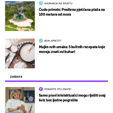
NAJMANJA NA SVIJETU
Čudo prirode: Predivna pješčana plaža na
100 metara od mora
BON APPETIT!
Majke svih umaka: 5 kultnih recepata koje
moraju znati svi kuhari
ZABAVA
POKAŽITE ŠTO ZNATE!
Samo pravi intelektualci mogu riješiti ovaj
kviz bez ijedne pogreške