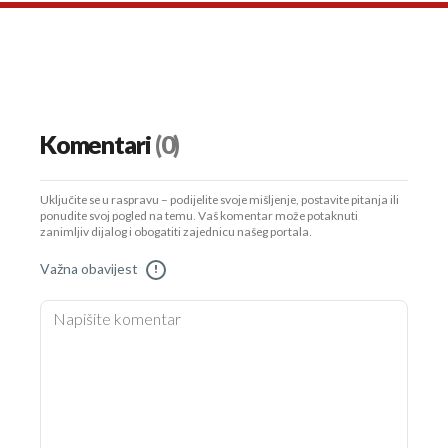
Komentari
(0)
Uključite se u raspravu – podijelite svoje mišljenje, postavite pitanja ili
ponudite svoj pogled na temu. Vaš komentar može potaknuti
zanimljiv dijalog i obogatiti zajednicu našeg portala.
Važna obavijest
!