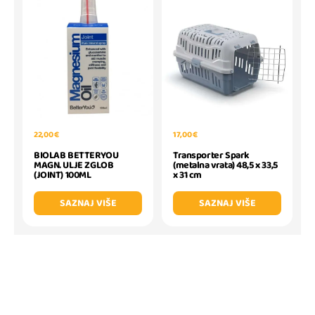
22,00 €
17,00 €
BIOLAB BETTERYOU
Transporter Spark
MAGN. ULJE ZGLOB
(metalna vrata) 48,5 x 33,5
(JOINT) 100ML
x 31 cm
SAZNAJ VIŠE
SAZNAJ VIŠE