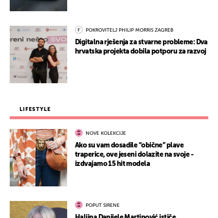
POKROVITELJ PHILIP MORRIS ZAGREB
Digitalna rješenja za stvarne probleme: Dva
hrvatska projekta dobila potporu za razvoj
LIFESTYLE
NOVE KOLEKCIJE
Ako su vam dosadile “obične” plave
traperice, ove jeseni dolazite na svoje -
izdvajamo 15 hit modela
POPUT SIRENE
Haljina Danijele Martinović ističe