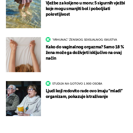
Vježbe za koljeno u moru: 5 sigurnih vježbi
koje mogu smanjiti bol i poboljšati
pokretljivost
"VRHUNAC" ŽENSKOG SEKSUALNOG ISKUSTVA
Kako do vaginalnog orgazma? Samo 18 %
žena može ga doživjeti isključivo na ovaj
način
STUDIJA NA GOTOVO 1.900 OSOBA
Ljudi koji redovito rade ovo imaju “mlađi”
organizam, pokazuje istraživanje