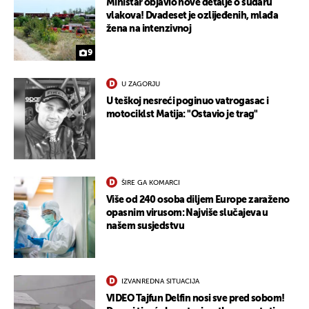
Ministar objavio nove detalje o sudaru
vlakova! Dvadeset je ozlijeđenih, mlađa
žena na intenzivnoj
9
U ZAGORJU
U teškoj nesreći poginuo vatrogasac i
motociklst Matija: "Ostavio je trag"
ŠIRE GA KOMARCI
Više od 240 osoba diljem Europe zaraženo
opasnim virusom: Najviše slučajeva u
našem susjedstvu
IZVANREDNA SITUACIJA
VIDEO Tajfun Delfin nosi sve pred sobom!