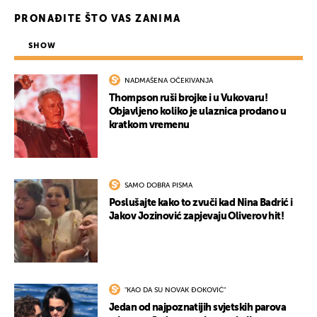
UKLJUČITE NOTIFIKACIJE
PRONAĐITE ŠTO VAS ZANIMA
SHOW
NADMAŠENA OČEKIVANJA
Thompson ruši brojke i u Vukovaru!
Objavljeno koliko je ulaznica prodano u
kratkom vremenu
SAMO DOBRA PISMA
Poslušajte kako to zvuči kad Nina Badrić i
Jakov Jozinović zapjevaju Oliverov hit!
"KAO DA SU NOVAK ĐOKOVIĆ"
Jedan od najpoznatijih svjetskih parova