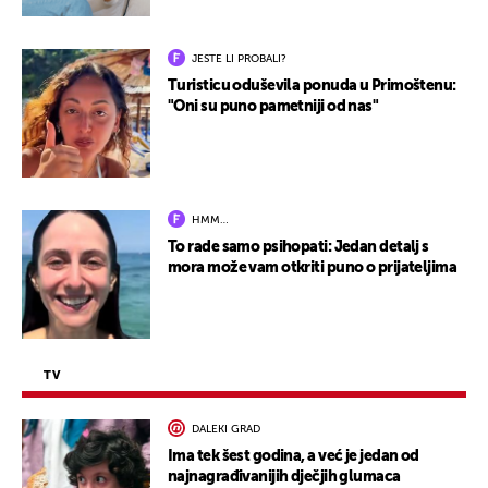
JESTE LI PROBALI?
Turisticu oduševila ponuda u Primoštenu:
"Oni su puno pametniji od nas"
HMM…
To rade samo psihopati: Jedan detalj s
mora može vam otkriti puno o prijateljima
TV
DALEKI GRAD
Ima tek šest godina, a već je jedan od
najnagrađivanijih dječjih glumaca