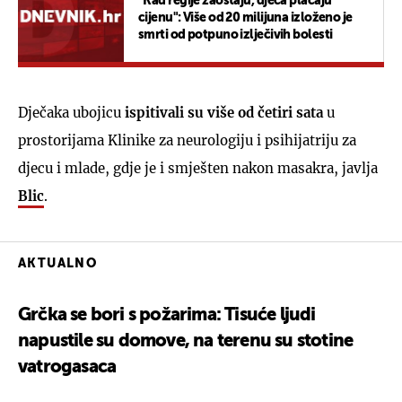
"Kad regije zaostaju, djeca plaćaju
cijenu": Više od 20 milijuna izloženo je
smrti od potpuno izlječivih bolesti
Dječaka ubojicu
ispitivali su više od četiri sata
u
prostorijama Klinike za neurologiju i psihijatriju za
djecu i mlade, gdje je i smješten nakon masakra, javlja
Blic
.
AKTUALNO
Grčka se bori s požarima: Tisuće ljudi
napustile su domove, na terenu su stotine
vatrogasaca