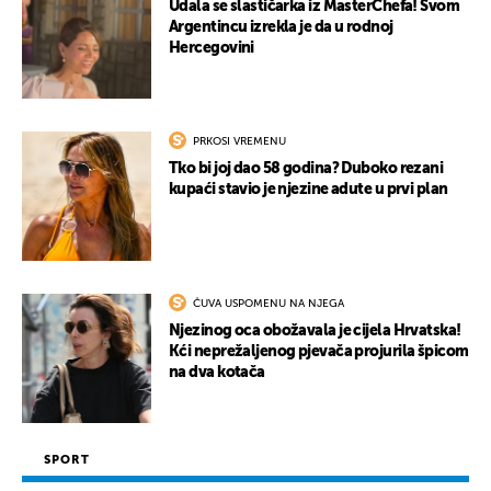
Udala se slastičarka iz MasterChefa! Svom
Argentincu izrekla je da u rodnoj
Hercegovini
PRKOSI VREMENU
Tko bi joj dao 58 godina? Duboko rezani
kupaći stavio je njezine adute u prvi plan
ČUVA USPOMENU NA NJEGA
Njezinog oca obožavala je cijela Hrvatska!
Kći neprežaljenog pjevača projurila špicom
na dva kotača
SPORT