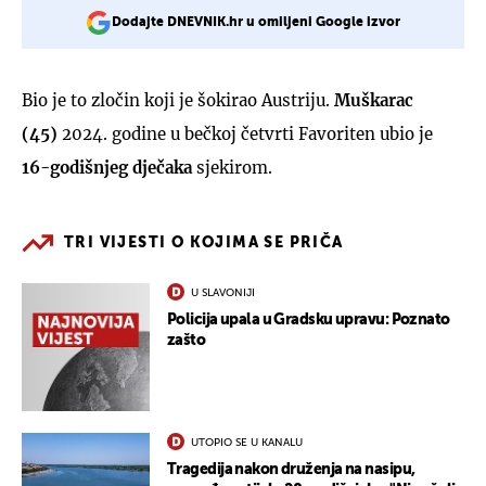
Dodajte DNEVNIK.hr u omiljeni Google izvor
Bio je to zločin koji je šokirao Austriju.
Muškarac
(45)
2024. godine u bečkoj četvrti Favoriten ubio je
16-godišnjeg dječaka
sjekirom.
TRI VIJESTI O KOJIMA SE PRIČA
U SLAVONIJI
Policija upala u Gradsku upravu: Poznato
zašto
UTOPIO SE U KANALU
Tragedija nakon druženja na nasipu,