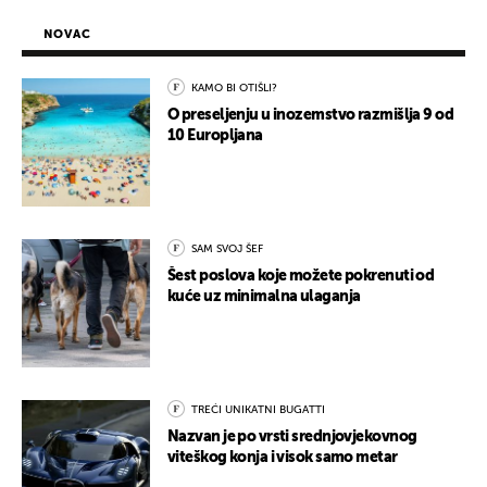
NOVAC
KAMO BI OTIŠLI?
O preseljenju u inozemstvo razmišlja 9 od
10 Europljana
SAM SVOJ ŠEF
Šest poslova koje možete pokrenuti od
kuće uz minimalna ulaganja
TREĆI UNIKATNI BUGATTI
Nazvan je po vrsti srednjovjekovnog
viteškog konja i visok samo metar