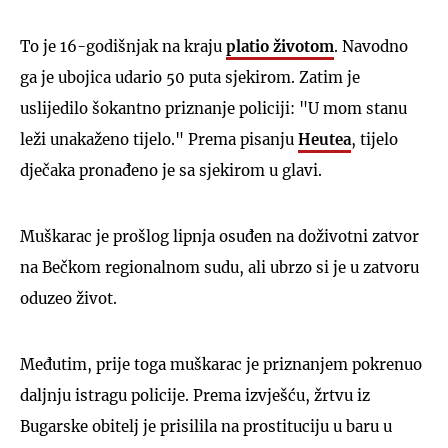
To je 16-godišnjak na kraju
platio životom
. Navodno
ga je ubojica udario 50 puta sjekirom. Zatim je
uslijedilo šokantno priznanje policiji: "U mom stanu
leži unakaženo tijelo." Prema pisanju
Heutea
, tijelo
dječaka pronađeno je sa sjekirom u glavi.
Muškarac je prošlog lipnja osuđen na doživotni zatvor
na Bečkom regionalnom sudu, ali ubrzo si je u zatvoru
oduzeo život.
Međutim, prije toga muškarac je priznanjem pokrenuo
daljnju istragu policije. Prema izvješću, žrtvu iz
Bugarske obitelj je prisilila na prostituciju u baru u