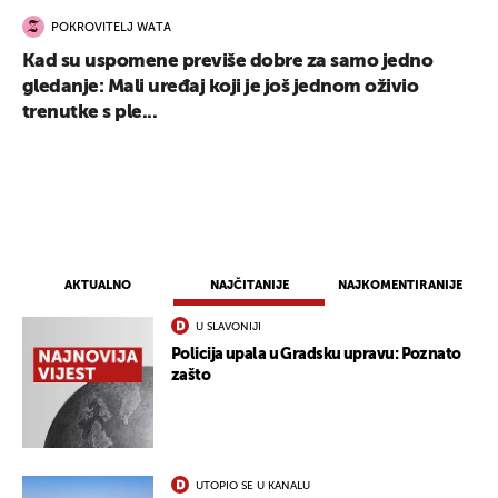
POKROVITELJ WATA
Kad su uspomene previše dobre za samo jedno
gledanje: Mali uređaj koji je još jednom oživio
trenutke s ple...
AKTUALNO
NAJČITANIJE
NAJKOMENTIRANIJE
U SLAVONIJI
Policija upala u Gradsku upravu: Poznato
zašto
UTOPIO SE U KANALU