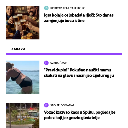
POKROVITELJ CARLSBERG
Igra koja je oslobađala riječi: Što danas
zamjenjuje bocu istine
ZABAVA
SVAKA ČAST!
"Pravi dupin!" Pokušao naučiti mamu
skakati na glavu i nasmijao cijelu regiju
ŠTO SE DOGAĐA?
Vozač izazvao kaos u Splitu, pogledajte
potez koji je zgrozio gledatelje