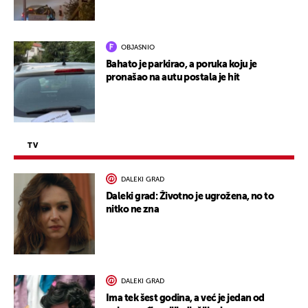
OBJASNIO
Bahato je parkirao, a poruka koju je
pronašao na autu postala je hit
TV
DALEKI GRAD
Daleki grad: Životno je ugrožena, no to
nitko ne zna
DALEKI GRAD
Ima tek šest godina, a već je jedan od