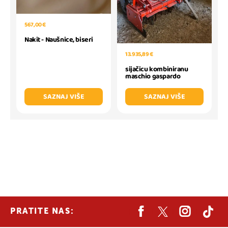
567,00 €
Nakit - Naušnice, biseri
13.935,89 €
sijačicu kombiniranu
maschio gaspardo
SAZNAJ VIŠE
SAZNAJ VIŠE
PRATITE NAS: