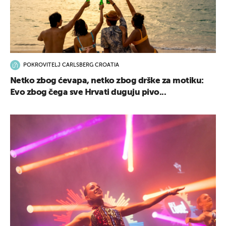
POKROVITELJ CARLSBERG CROATIA
Netko zbog ćevapa, netko zbog drške za motiku:
Evo zbog čega sve Hrvati duguju pivo...