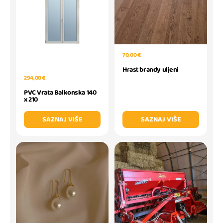
70,00 €
Hrast brandy uljeni
294,00 €
PVC Vrata Balkonska 140
x 210
SAZNAJ VIŠE
SAZNAJ VIŠE