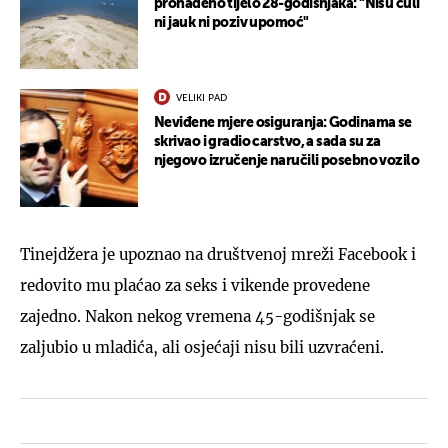
pronađeno tijelo 28-godišnjaka: "Nisu čuli
ni jauk ni poziv upomoć"
VELIKI PAD
Neviđene mjere osiguranja: Godinama se
skrivao i gradio carstvo, a sada su za
njegovo izručenje naručili posebno vozilo
Tinejdžera je upoznao na društvenoj mreži Facebook i
redovito mu plaćao za seks i vikende provedene
zajedno. Nakon nekog vremena 45-godišnjak se
zaljubio u mladića, ali osjećaji nisu bili uzvraćeni.