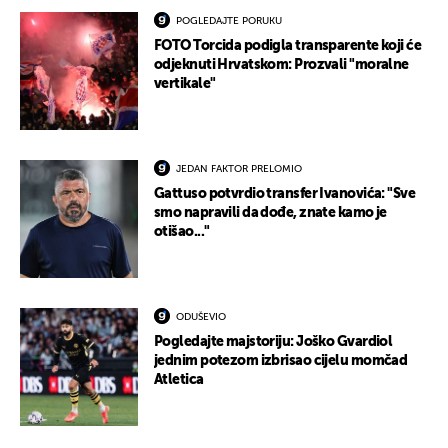
POGLEDAJTE PORUKU
FOTO Torcida podigla transparente koji će
odjeknuti Hrvatskom: Prozvali "moralne
vertikale"
JEDAN FAKTOR PRELOMIO
Gattuso potvrdio transfer Ivanovića: "Sve
smo napravili da dođe, znate kamo je
otišao..."
ODUŠEVIO
Pogledajte majstoriju: Joško Gvardiol
jednim potezom izbrisao cijelu momčad
Atletica