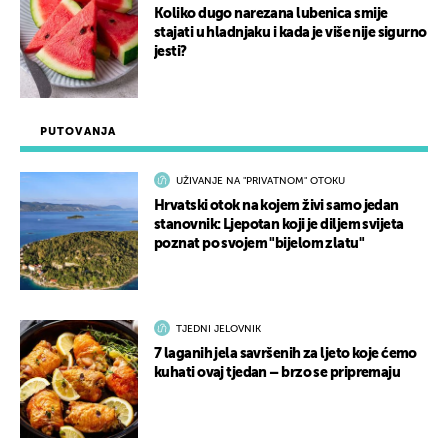
Koliko dugo narezana lubenica smije
stajati u hladnjaku i kada je više nije sigurno
jesti?
PUTOVANJA
UŽIVANJE NA "PRIVATNOM" OTOKU
Hrvatski otok na kojem živi samo jedan
stanovnik: Ljepotan koji je diljem svijeta
poznat po svojem "bijelom zlatu"
TJEDNI JELOVNIK
7 laganih jela savršenih za ljeto koje ćemo
kuhati ovaj tjedan – brzo se pripremaju