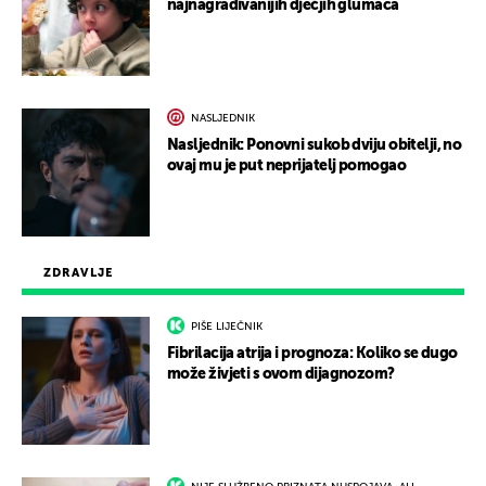
najnagrađivanijih dječjih glumaca
NASLJEDNIK
Nasljednik: Ponovni sukob dviju obitelji, no
ovaj mu je put neprijatelj pomogao
ZDRAVLJE
PIŠE LIJEČNIK
Fibrilacija atrija i prognoza: Koliko se dugo
može živjeti s ovom dijagnozom?