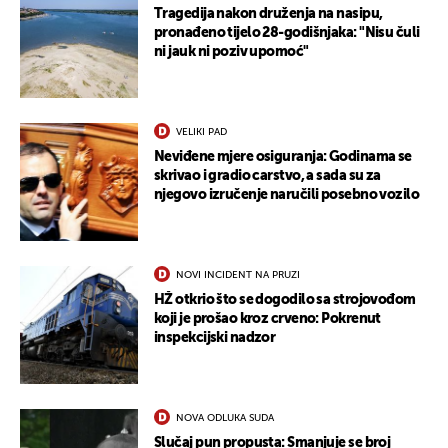
Tragedija nakon druženja na nasipu,
pronađeno tijelo 28-godišnjaka: "Nisu čuli
ni jauk ni poziv upomoć"
VELIKI PAD
Neviđene mjere osiguranja: Godinama se
skrivao i gradio carstvo, a sada su za
njegovo izručenje naručili posebno vozilo
NOVI INCIDENT NA PRUZI
HŽ otkrio što se dogodilo sa strojovođom
koji je prošao kroz crveno: Pokrenut
inspekcijski nadzor
NOVA ODLUKA SUDA
Slučaj pun propusta: Smanjuje se broj