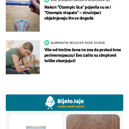
NIJE SLUŽBENO PRIZNATA NUSPOJAVA, ALI ...
Nakon “Ozempic lica” pojavila su se i
“Ozempic stopala” – stručnjaci
objašnjavaju što se događa
ALARMANTNI REZULTATI NOVE STUDIJE
Više od trećine žena ne zna da prolazi kroz
perimenopauzu! Evo zašto su simptomi
toliko zbunjujući