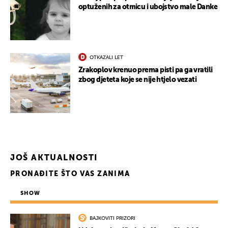
optuženih za otmicu i ubojstvo male Danke
OTKAZALI LET
Zrakoplov krenuo prema pisti pa ga vratili
zbog djeteta koje se nije htjelo vezati
UKLJUČITE NOTIFIKACIJE
JOŠ AKTUALNOSTI
PRONAĐITE ŠTO VAS ZANIMA
SHOW
BAJKOVITI PRIZORI