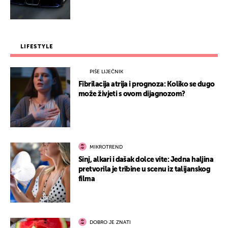
LIFESTYLE
PIŠE LIJEČNIK
Fibrilacija atrija i prognoza: Koliko se dugo
može živjeti s ovom dijagnozom?
MIKROTREND
Sinj, alkari i dašak dolce vite: Jedna haljina
pretvorila je tribine u scenu iz talijanskog
filma
DOBRO JE ZNATI