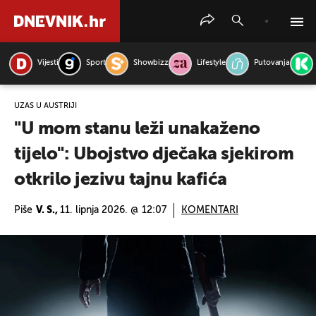
Vijesti
Sport
Showbizz
Lifestyle
Putovanja
PRETRAŽITE VIJESTI
UŽAS U AUSTRIJI
"U mom stanu leži unakaženo
tijelo": Ubojstvo dječaka sjekirom
otkrilo jezivu tajnu kafića
Piše
V. S.,
11. lipnja 2026. @ 12:07
KOMENTARI