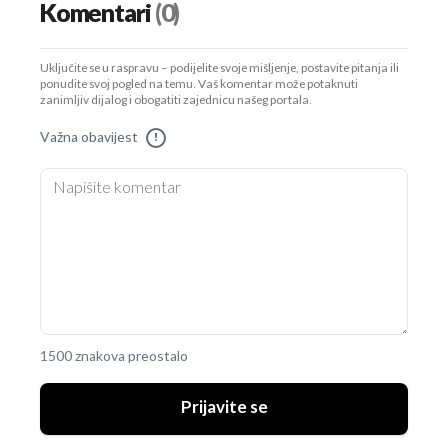
Komentari
(0)
Uključite se u raspravu – podijelite svoje mišljenje, postavite pitanja ili
ponudite svoj pogled na temu. Vaš komentar može potaknuti
zanimljiv dijalog i obogatiti zajednicu našeg portala.
Važna obavijest
!
1500 znakova preostalo
Prijavite se