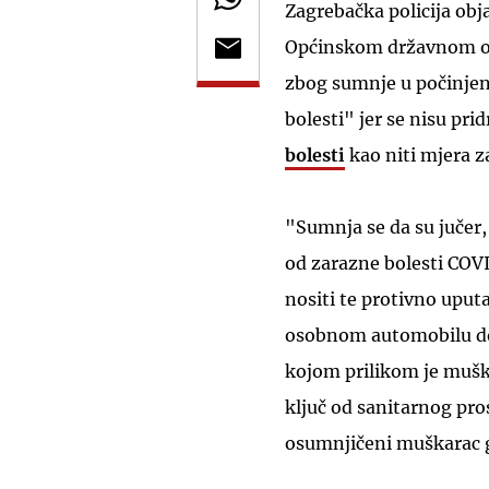
Zagrebačka policija obj
Općinskom državnom odv
zbog sumnje u počinjen
bolesti" jer se nisu pri
bolesti
kao niti mjera z
"Sumnja se da su jučer, 
od zarazne bolesti COVI
nositi te protivno upu
osobnom automobilu doš
kojom prilikom je mušk
ključ od sanitarnog pros
osumnjičeni muškarac g