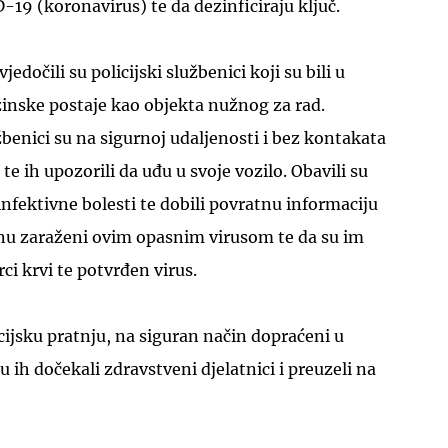
19 (koronavirus) te da dezinficiraju ključ.
edočili su policijski službenici koji su bili u
inske postaje kao objekta nužnog za rad.
žbenici su na sigurnoj udaljenosti i bez kontakata
 te ih upozorili da uđu u svoje vozilo. Obavili su
infektivne bolesti te dobili povratnu informaciju
inu zaraženi ovim opasnim virusom te da su im
rci krvi te potvrđen virus.
cijsku pratnju, na siguran način dopraćeni u
 ih dočekali zdravstveni djelatnici i preuzeli na