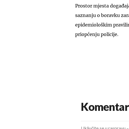
Prostor mjesta događaj
saznanju o boravku zar
epidemiološkim pravili
priopćenju policije.
Komentar
Uključite se u raspravu – 