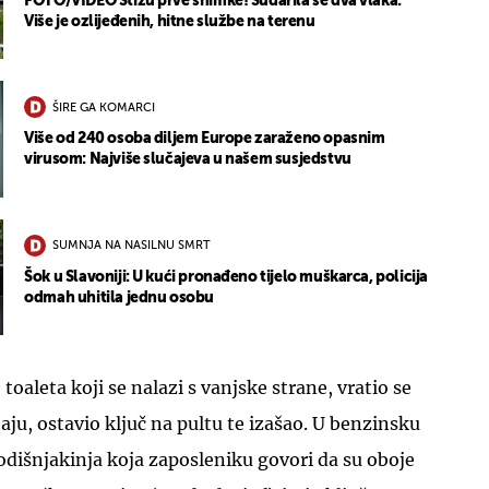
FOTO/VIDEO Stižu prve snimke! Sudarila se dva vlaka:
Više je ozlijeđenih, hitne službe na terenu
ŠIRE GA KOMARCI
Više od 240 osoba diljem Europe zaraženo opasnim
virusom: Najviše slučajeva u našem susjedstvu
UKLJUČITE NOTIFIKACIJE
SUMNJA NA NASILNU SMRT
Šok u Slavoniji: U kući pronađeno tijelo muškarca, policija
odmah uhitila jednu osobu
toaleta koji se nalazi s vanjske strane, vratio se
ju, ostavio ključ na pultu te izašao. U benzinsku
odišnjakinja koja zaposleniku govori da su oboje