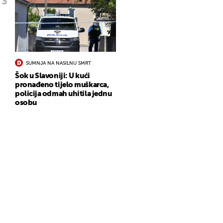
SUMNJA NA NASILNU SMRT
Šok u Slavoniji: U kući
pronađeno tijelo muškarca,
policija odmah uhitila jednu
osobu