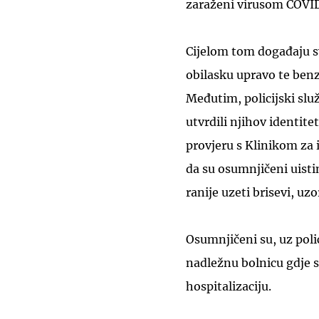
zaraženi virusom COVID-
Cijelom tom događaju svj
obilasku upravo te benz
Međutim, policijski slu
utvrdili njihov identitet
provjeru s Klinikom za 
da su osumnjičeni uist
ranije uzeti brisevi, uzo
Osumnjičeni su, uz poli
nadležnu bolnicu gdje su
hospitalizaciju.