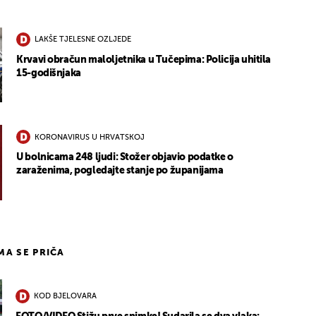
LAKŠE TJELESNE OZLJEDE
Krvavi obračun maloljetnika u Tučepima: Policija uhitila
15-godišnjaka
KORONAVIRUS U HRVATSKOJ
U bolnicama 248 ljudi: Stožer objavio podatke o
zaraženima, pogledajte stanje po županijama
IMA SE PRIČA
KOD BJELOVARA