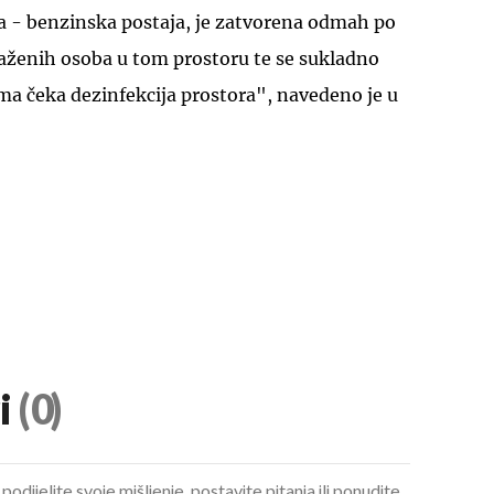
a - benzinska postaja, je zatvorena odmah po
aženih osoba u tom prostoru te se sukladno
ma čeka dezinfekcija prostora", navedeno je u
i
(0)
podijelite svoje mišljenje, postavite pitanja ili ponudite