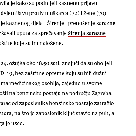
avila je kako su podnijeli kaznenu prijavu
jetništvu protiv muškarca (72) i žene (70)
je kaznenog djela "Širenje i prenošenje zarazne
državali uputa za sprečavanje
širenja zarazne
aštite koje su im naložene.
24. ožujka oko 18.50 sati, znajući da su oboljeli
D-19, bez zaštitne opreme koju su bili dužni
tama medicinskog osoblja, zajedno u svome
li na benzinsku postaju na području Zagreba,
arac od zaposlenika benzinske postaje zatražio
tora, na što je zaposlenik ključ stavio na pult, a
a je uzeo.