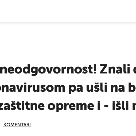
E VIJESTI
 neodgovornost! Znali 
onavirusom pa ušli na 
aštitne opreme i - išli
KOMENTARI