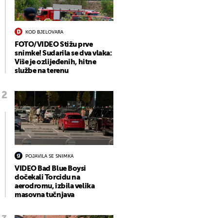
KOD BJELOVARA
FOTO/VIDEO Stižu prve
snimke! Sudarila se dva vlaka:
Više je ozlijeđenih, hitne
službe na terenu
POJAVILA SE SNIMKA
VIDEO Bad Blue Boysi
dočekali Torcidu na
aerodromu, izbila velika
masovna tučnjava