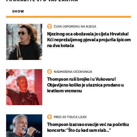
PRONAĐITE ŠTO VAS ZANIMA
SHOW
ČUVA USPOMENU NA NJEGA
Njezinog oca obožavala je cijela Hrvatska!
Kći neprežaljenog pjevača projurila špicom
na dva kotača
NADMAŠENA OČEKIVANJA
Thompson ruši brojke i u Vukovaru!
Objavljeno koliko je ulaznica prodano u
kratkom vremenu
PRED 20 TISUĆA LJUDI
Thompson izazvao ovacije već na početku
koncerta: "Što ću kad sam slab..."