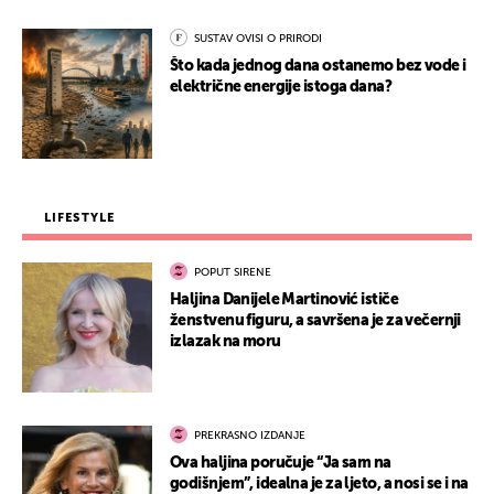
SUSTAV OVISI O PRIRODI
Što kada jednog dana ostanemo bez vode i
električne energije istoga dana?
LIFESTYLE
POPUT SIRENE
Haljina Danijele Martinović ističe
ženstvenu figuru, a savršena je za večernji
izlazak na moru
PREKRASNO IZDANJE
Ova haljina poručuje “Ja sam na
godišnjem”, idealna je za ljeto, a nosi se i na