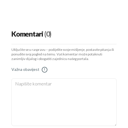
Komentari
(0)
Uključite se u raspravu – podijelite svoje mišljenje, postavite pitanja ili
ponudite svoj pogled na temu. Vaš komentar može potaknuti
zanimljiv dijalog i obogatiti zajednicu našeg portala.
Važna obavijest
!