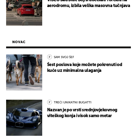
VIDEO Bad Blue Boysi dočekali Torcidu na
aerodromu, izbila velika masovna tučnjava
NOVAC
SAM SVOJ ŠEF
Šest poslova koje možete pokrenuti od
kuće uz minimalna ulaganja
TREĆI UNIKATNI BUGATTI
Nazvan je po vrsti srednjovjekovnog
viteškog konja i visok samo metar