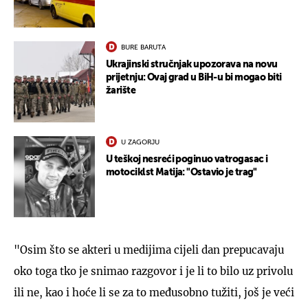
BURE BARUTA
Ukrajinski stručnjak upozorava na novu
prijetnju: Ovaj grad u BiH-u bi mogao biti
žarište
U ZAGORJU
U teškoj nesreći poginuo vatrogasac i
motociklst Matija: "Ostavio je trag"
"Osim što se akteri u medijima cijeli dan prepucavaju
oko toga tko je snimao razgovor i je li to bilo uz privolu
ili ne, kao i hoće li se za to međusobno tužiti, još je veći