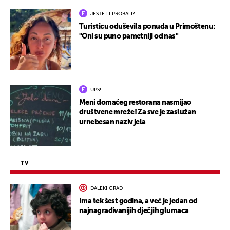
JESTE LI PROBALI?
Turisticu oduševila ponuda u Primoštenu:
"Oni su puno pametniji od nas"
UPS!
Meni domaćeg restorana nasmijao
društvene mreže! Za sve je zaslužan
urnebesan naziv jela
TV
DALEKI GRAD
Ima tek šest godina, a već je jedan od
najnagrađivanijih dječjih glumaca