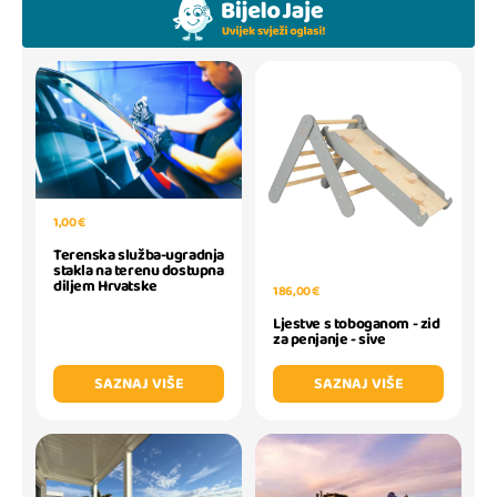
1,00 €
Terenska služba-ugradnja
stakla na terenu dostupna
diljem Hrvatske
186,00 €
Ljestve s toboganom - zid
za penjanje - sive
SAZNAJ VIŠE
SAZNAJ VIŠE