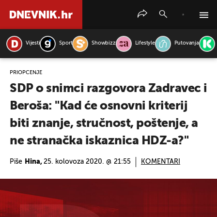
Vijesti
Sport
Showbizz
Lifestyle
Putovanja
PRETRAŽITE VIJESTI
PRIOPĆENJE
SDP o snimci razgovora Zadravec i
Beroša: "Kad će osnovni kriterij
biti znanje, stručnost, poštenje, a
ne stranačka iskaznica HDZ-a?"
Piše
Hina,
25. kolovoza 2020. @ 21:55
KOMENTARI