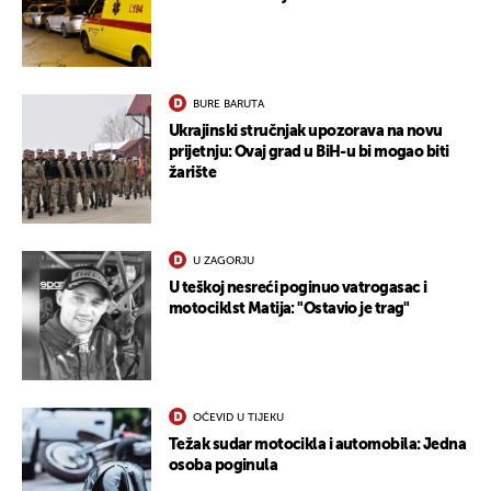
BURE BARUTA
Ukrajinski stručnjak upozorava na novu
prijetnju: Ovaj grad u BiH-u bi mogao biti
žarište
UKLJUČITE NOTIFIKACIJE
U ZAGORJU
U teškoj nesreći poginuo vatrogasac i
motociklst Matija: "Ostavio je trag"
OČEVID U TIJEKU
Težak sudar motocikla i automobila: Jedna
osoba poginula