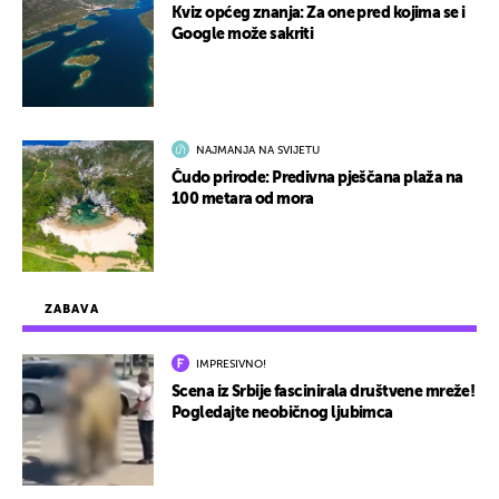
Kviz općeg znanja: Za one pred kojima se i
Google može sakriti
NAJMANJA NA SVIJETU
Čudo prirode: Predivna pješčana plaža na
100 metara od mora
ZABAVA
IMPRESIVNO!
Scena iz Srbije fascinirala društvene mreže!
Pogledajte neobičnog ljubimca