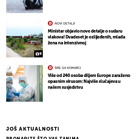
NOVI DETALJI
Ministar objavio nove detalje o sudaru
vlakova! Dvadeset je ozlijeđenih, mlađa
žena na intenzivnoj
9
ŠIRE GA KOMARCI
Više od 240 osoba diljem Europe zaraženo
opasnim virusom: Najviše slučajeva u
našem susjedstvu
JOŠ AKTUALNOSTI