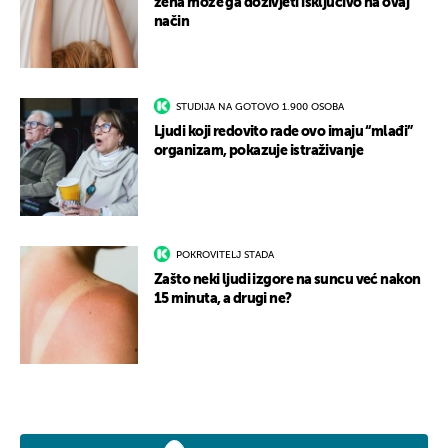
žena može ga doživjeti isključivo na ovaj
način
STUDIJA NA GOTOVO 1.900 OSOBA
Ljudi koji redovito rade ovo imaju “mlađi”
organizam, pokazuje istraživanje
POKROVITELJ STADA
Zašto neki ljudi izgore na suncu već nakon
15 minuta, a drugi ne?