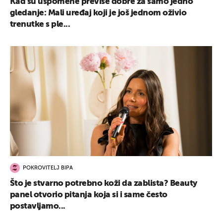
Kad su uspomene previše dobre za samo jedno
gledanje: Mali uređaj koji je još jednom oživio
trenutke s ple...
POKROVITELJ BIPA
Što je stvarno potrebno koži da zablista? Beauty
panel otvorio pitanja koja si i same često
postavljamo...