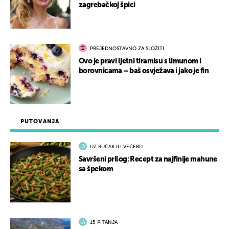
zagrebačkoj špici
PREJEDNOSTAVNO ZA SLOŽITI
Ovo je pravi ljetni tiramisu s limunom i
borovnicama – baš osvježava i jako je fin
PUTOVANJA
UZ RUČAK ILI VEČERU
Savršeni prilog: Recept za najfinije mahune
sa špekom
15 PITANJA