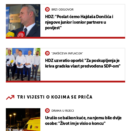
BRZI ODGOVOR
HDZ: "Poslat ćemo Hajdaša Dončića i
njegove junior i senior partnere u
povijest"
"JAKŠIĆEVA INFLACIJA"
HDZ uzvratio oporbi: "Za poskupljenja je
kriva gradska vlast predvođena SDP-om"
TRI VIJESTI O KOJIMA SE PRIČA
DRAMA U RIJECI
Urušio se balkon kuće, na njemu bile dvije
osobe: "Život im je visio o koncu"