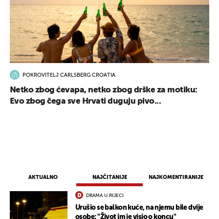
POKROVITELJ CARLSBERG CROATIA
Netko zbog ćevapa, netko zbog drške za motiku:
Evo zbog čega sve Hrvati duguju pivo...
AKTUALNO
NAJČITANIJE
NAJKOMENTIRANIJE
DRAMA U RIJECI
Urušio se balkon kuće, na njemu bile dvije
osobe: "Život im je visio o koncu"