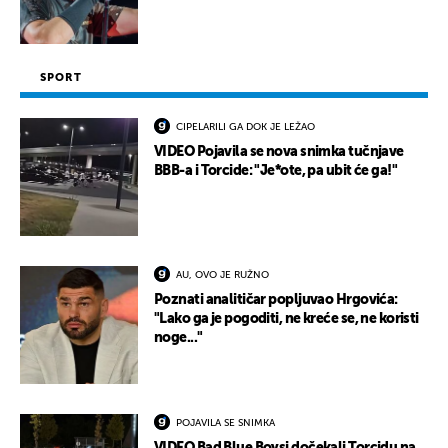
SPORT
CIPELARILI GA DOK JE LEŽAO
VIDEO Pojavila se nova snimka tučnjave
BBB-a i Torcide: "Je*ote, pa ubit će ga!"
AU, OVO JE RUŽNO
Poznati analitičar popljuvao Hrgovića:
"Lako ga je pogoditi, ne kreće se, ne koristi
noge..."
POJAVILA SE SNIMKA