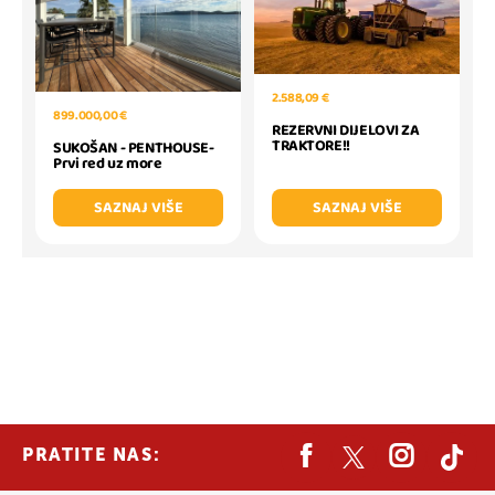
2.588,09 €
899.000,00 €
REZERVNI DIJELOVI ZA
TRAKTORE!!
SUKOŠAN - PENTHOUSE-
Prvi red uz more
SAZNAJ VIŠE
SAZNAJ VIŠE
PRATITE NAS: