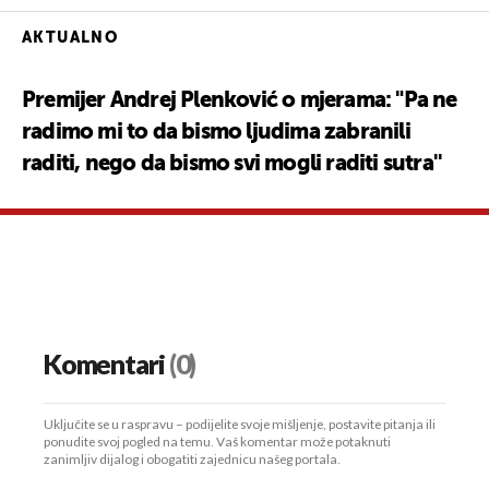
AKTUALNO
Premijer Andrej Plenković o mjerama: "Pa ne
radimo mi to da bismo ljudima zabranili
raditi, nego da bismo svi mogli raditi sutra''
Komentari
(0)
Uključite se u raspravu – podijelite svoje mišljenje, postavite pitanja ili
ponudite svoj pogled na temu. Vaš komentar može potaknuti
zanimljiv dijalog i obogatiti zajednicu našeg portala.