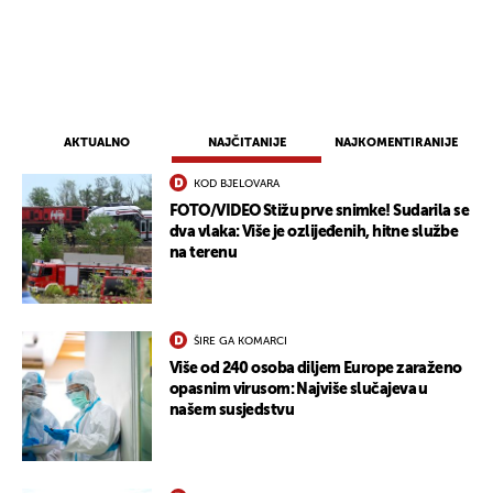
AKTUALNO
NAJČITANIJE
NAJKOMENTIRANIJE
KOD BJELOVARA
FOTO/VIDEO Stižu prve snimke! Sudarila se
dva vlaka: Više je ozlijeđenih, hitne službe
na terenu
ŠIRE GA KOMARCI
Više od 240 osoba diljem Europe zaraženo
opasnim virusom: Najviše slučajeva u
našem susjedstvu