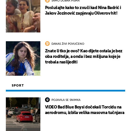
SAMO DOBRA PISMA
Poslušajte kako to zvuči kad Nina Badrić i
Jakov Jozinović zapjevaju Oliverov hit!
DANAS ŽIVI POVUČENO
Znate li tko je ovo? Kao dijete ostala je bez
oba roditelja, a onda i bez milijuna koje je
trebala naslijediti
SPORT
POJAVILA SE SNIMKA
VIDEO Bad Blue Boysi dočekali Torcidu na
aerodromu, izbila velika masovna tučnjava