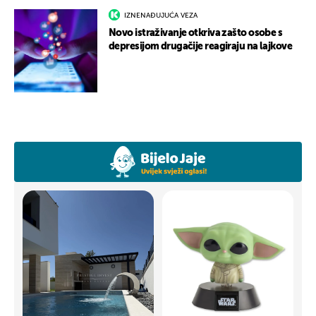
IZNENAĐUJUĆA VEZA
Novo istraživanje otkriva zašto osobe s
depresijom drugačije reagiraju na lajkove