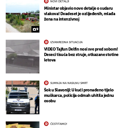
NOVI DETALJI
Ministar objavio nove detalje o sudaru
vlakova! Dvadeset je ozlijeđenih, mlađa
žena na intenzivnoj
9
IZVANREDNA SITUACIJA
VIDEO Tajfun Delfin nosi sve pred sobom!
Deseci tisuća bez struje, otkazane stotine
letova
SUMNJA NA NASILNU SMRT
Šok u Slavoniji: U kući pronađeno tijelo
muškarca, policija odmah uhitila jednu
osobu
ČESTITAMO!