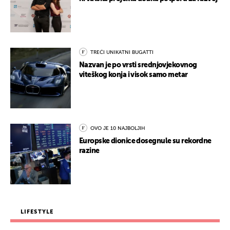
TREĆI UNIKATNI BUGATTI
Nazvan je po vrsti srednjovjekovnog
viteškog konja i visok samo metar
OVO JE 10 NAJBOLJIH
Europske dionice dosegnule su rekordne
razine
LIFESTYLE