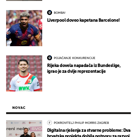
BOMBA!
Liverpool doveo kapetana Barcelone!
POJAČANJE KONKURENCIJE
Rijeka dovela napadača iz Bundeslige,
igrao je za dvije reprezentacije
NOVAC
POKROVITELJ PHILIP MORRIS ZAGREB
Digitalna rješenja za stvarne probleme: Dva
hrvatska projekta dobila potporu za razvoj