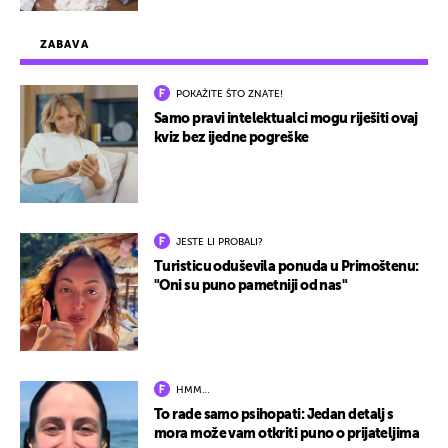
ZABAVA
POKAŽITE ŠTO ZNATE!
Samo pravi intelektualci mogu riješiti ovaj
kviz bez ijedne pogreške
JESTE LI PROBALI?
Turisticu oduševila ponuda u Primoštenu:
"Oni su puno pametniji od nas"
HMM…
To rade samo psihopati: Jedan detalj s
mora može vam otkriti puno o prijateljima