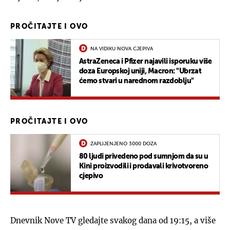
PROČITAJTE I OVO
NA VIDIKU NOVA CJEPIVA
AstraZeneca i Pfizer najavili isporuku više
doza Europskoj uniji, Macron: "Ubrzat
ćemo stvari u narednom razdoblju"
PROČITAJTE I OVO
ZAPLIJENJENO 3000 DOZA
80 ljudi privedeno pod sumnjom da su u
Kini proizvodili i prodavali krivotvoreno
cjepivo
Dnevnik Nove TV gledajte svakog dana od 19:15, a više