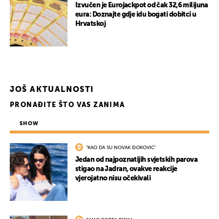
Izvučen je Eurojackpot od čak 32,6 milijuna
eura: Doznajte gdje idu bogati dobitci u
Hrvatskoj
JOŠ AKTUALNOSTI
PRONAĐITE ŠTO VAS ZANIMA
SHOW
"KAO DA SU NOVAK ĐOKOVIĆ"
Jedan od najpoznatijih svjetskih parova
stigao na Jadran, ovakve reakcije
vjerojatno nisu očekivali