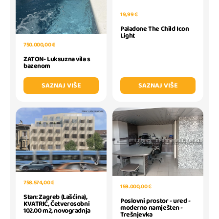
19,99 €
Paladone The Child Icon
Light
750.000,00 €
ZATON- Luksuzna vila s
bazenom
SAZNAJ VIŠE
SAZNAJ VIŠE
758.574,00 €
159.000,00 €
Stan: Zagreb (Lašćina),
Poslovni prostor - ured -
KVATRIĆ, Četverosobni
moderno namješten -
102.00 m2, novogradnja
Trešnjevka