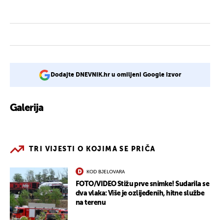
Dodajte DNEVNIK.hr u omiljeni Google izvor
Galerija
1
TRI VIJESTI O KOJIMA SE PRIČA
KOD BJELOVARA
FOTO/VIDEO Stižu prve snimke! Sudarila se
dva vlaka: Više je ozlijeđenih, hitne službe
na terenu