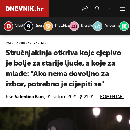
Vijesti
Sport
Showbizz
Lifestyle
Putovanja
PRETRAŽITE VIJESTI
DVOJBA OKO ASTRAZENECE
Stručnjakinja otkriva koje cjepivo
je bolje za starije ljude, a koje za
mlađe: "Ako nema dovoljno za
izbor, potrebno je cijepiti se"
Piše
Valentina Baus,
01. veljače 2021. @ 21:01
KOMENTARI