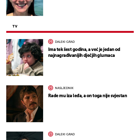
TV
DALEKI GRAD
Ima tek šest godina, a već je jedan od
najnagrađivanijih dječjih glumaca
NASLJEDNIK
Rade mu iza leđa, a on toga nije svjestan
DALEKI GRAD