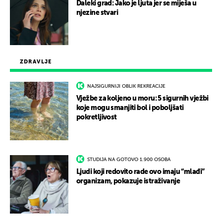
Daleki grad: Jako je ljuta jer se miješa u
njezine stvari
ZDRAVLJE
NAJSIGURNIJI OBLIK REKREACIJE
Vježbe za koljeno u moru: 5 sigurnih vježbi
koje mogu smanjiti bol i poboljšati
pokretljivost
STUDIJA NA GOTOVO 1.900 OSOBA
Ljudi koji redovito rade ovo imaju “mlađi”
organizam, pokazuje istraživanje