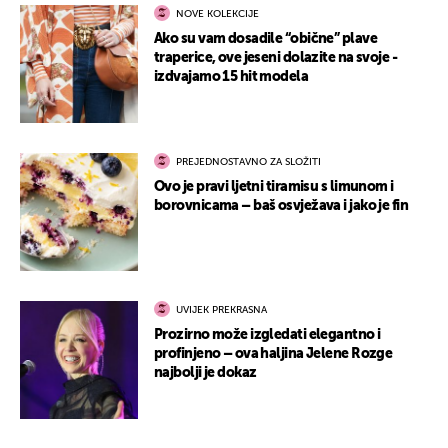
NOVE KOLEKCIJE
Ako su vam dosadile “obične” plave
traperice, ove jeseni dolazite na svoje -
izdvajamo 15 hit modela
PREJEDNOSTAVNO ZA SLOŽITI
Ovo je pravi ljetni tiramisu s limunom i
borovnicama – baš osvježava i jako je fin
UVIJEK PREKRASNA
Prozirno može izgledati elegantno i
profinjeno – ova haljina Jelene Rozge
najbolji je dokaz