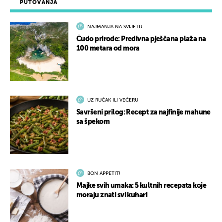
PUTOVANJA
NAJMANJA NA SVIJETU
Čudo prirode: Predivna pješčana plaža na
100 metara od mora
UZ RUČAK ILI VEČERU
Savršeni prilog: Recept za najfinije mahune
sa špekom
BON APPETIT!
Majke svih umaka: 5 kultnih recepata koje
moraju znati svi kuhari