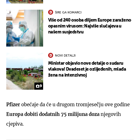
ŠIRE GA KOMARCI
Više od 240 osoba diljem Europe zaraženo
opasnim virusom: Najviše slučajeva u
našem susjedstvu
NOVI DETALJI
Ministar objavio nove detalje o sudaru
vlakova! Dvadeset je ozlijeđenih, mlađa
žena na intenzivnoj
9
Pfizer
obećaje da će u drugom tromjesečju ove godine
Europa dobiti dodatnih 75 milijuna doza
njegovih
cjepiva.