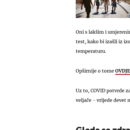
Oni s lakšim i umjereni
test, kako bi izašli iz i
temperaturu.
Opširnije o tome
OVDJE
Uz to, COVID potvrde za 
veljače - vrijede devet 