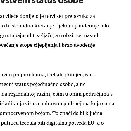
vstveni status osobe
o vijeće donijelo je novi set preporuka za
ko bi slobodno kretanje tijekom pandemije bilo
u stupaju od 1. veljače, a u obzir se, navodi
većanje stope cijepljenja
i brzo uvođenje
UKLJUČITE NOTIFIKACIJE
 novim preporukama, trebale primjenjivati
stveni status pojedinačne osobe, a ne
 na regionalnoj razini, osim u onim područjima s
irkuliranja virusa, odnosno područjima koja su na
tamnocrvenom bojom. To znači da bi ključna
 putnicu trebala biti digitalna potvrda EU-a o