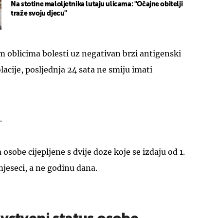
Na stotine maloljetnika lutaju ulicama: "Očajne obitelji
traže svoju djecu"
m oblicima bolesti uz negativan brzi antigenski
zolacije, posljednja 24 sata ne smiju imati
.
osobe cijepljene s dvije doze koje se izdaju od 1.
mjeseci, a ne godinu dana.