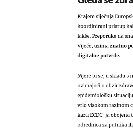
Gleda se zdra
Krajem siječnja Europsk
koordinirani pristup ka
lakše. Preporuke na snag
Vijeće, uzima
znatno po
digitalne potvrde.
Mjere bi se, u skladu s
uzimajući u obzir zdrav
epidemiološku situaciju
vrlo visokom razinom c
karti ECDC-ja obojena 
odrednica za putnika ili