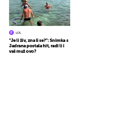
LOL
"Je li živ, zna li se?": Snimka s
Jadrana postala hit, radi li i
vaš muž ovo?