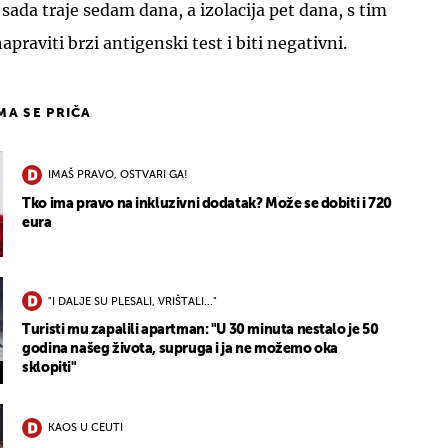
sada traje sedam dana, a izolacija pet dana, s tim
apraviti brzi antigenski test i biti negativni.
IMA SE PRIČA
IMAŠ PRAVO, OSTVARI GA!
Tko ima pravo na inkluzivni dodatak? Može se dobiti i 720
eura
"I DALJE SU PLESALI, VRIŠTALI..."
Turisti mu zapalili apartman: "U 30 minuta nestalo je 50
godina našeg života, supruga i ja ne možemo oka
sklopiti"
KAOS U CEUTI