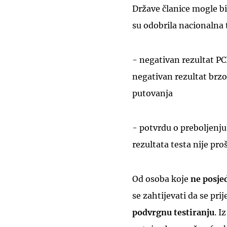
Države članice mogle bi 
su odobrila nacionalna t
- negativan rezultat PCR
negativan rezultat brzog
putovanja
- potvrdu o preboljenju
rezultata testa nije pro
Od osoba koje
ne posje
se zahtijevati da se pri
podvrgnu testiranju
. I