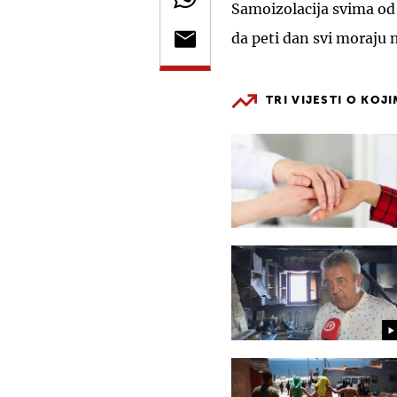
Samoizolacija svima od 
da peti dan svi moraju n
TRI VIJESTI O KOJ