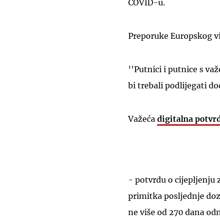
COVID-u.
Preporuke Europskog vij
''Putnici i putnice s 
bi trebali podlijegati 
Važeća
digitalna potv
- potvrdu o cijepljenju
primitka posljednje doz
ne više od 270 dana odn