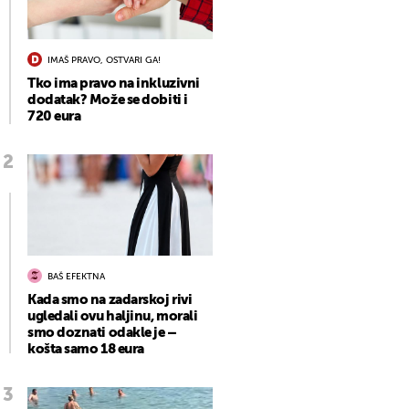
IMAŠ PRAVO, OSTVARI GA!
Tko ima pravo na inkluzivni
dodatak? Može se dobiti i
720 eura
BAŠ EFEKTNA
Kada smo na zadarskoj rivi
ugledali ovu haljinu, morali
smo doznati odakle je –
košta samo 18 eura