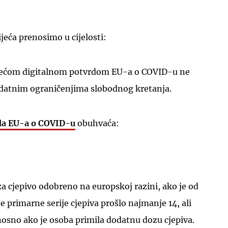
eća prenosimo u cijelosti:
važećom digitalnom potvrdom EU-a o COVID-u ne
dodatnim ograničenjima slobodnog kretanja.
rda EU-a o COVID-u
obuhvaća:
 za cjepivo odobreno na europskoj razini, ako je od
e primarne serije cjepiva prošlo najmanje 14, ali
osno ako je osoba primila dodatnu dozu cjepiva.