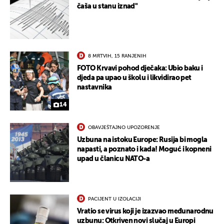
čaša u stanu iznad"
8 MRTVIH, 15 RANJENIH
FOTO Krvavi pohod dječaka: Ubio baku i
djeda pa upao u školu i likvidirao pet
nastavnika
14
OBAVJEŠTAJNO UPOZORENJE
Uzbuna na istoku Europe: Rusija bi mogla
napasti, a poznato i kada! Moguć i kopneni
upad u članicu NATO-a
PACIJENT U IZOLACIJI
Vratio se virus koji je izazvao međunarodnu
uzbunu: Otkriven novi slučaj u Europi