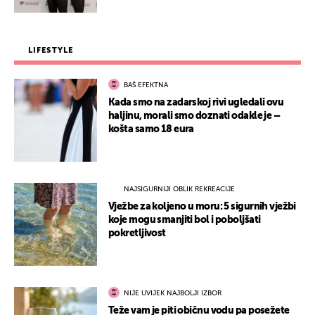
LIFESTYLE
BAŠ EFEKTNA
Kada smo na zadarskoj rivi ugledali ovu
haljinu, morali smo doznati odakle je –
košta samo 18 eura
NAJSIGURNIJI OBLIK REKREACIJE
Vježbe za koljeno u moru: 5 sigurnih vježbi
koje mogu smanjiti bol i poboljšati
pokretljivost
NIJE UVIJEK NAJBOLJI IZBOR
Teže vam je piti običnu vodu pa posežete