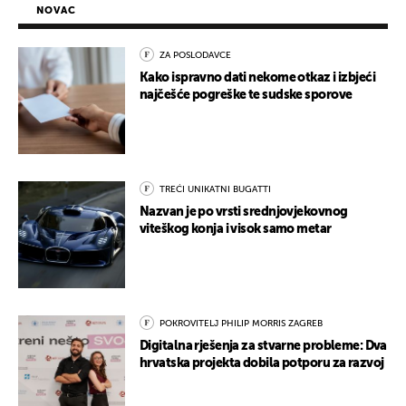
NOVAC
ZA POSLODAVCE
Kako ispravno dati nekome otkaz i izbjeći
najčešće pogreške te sudske sporove
TREĆI UNIKATNI BUGATTI
Nazvan je po vrsti srednjovjekovnog
viteškog konja i visok samo metar
POKROVITELJ PHILIP MORRIS ZAGREB
Digitalna rješenja za stvarne probleme: Dva
hrvatska projekta dobila potporu za razvoj