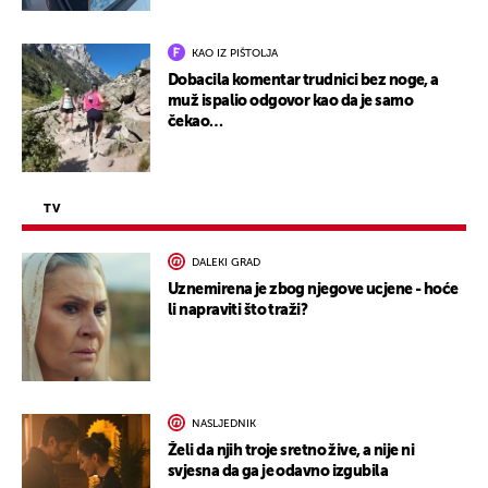
KAO IZ PIŠTOLJA
Dobacila komentar trudnici bez noge, a
muž ispalio odgovor kao da je samo
čekao…
TV
DALEKI GRAD
Uznemirena je zbog njegove ucjene - hoće
li napraviti što traži?
NASLJEDNIK
Želi da njih troje sretno žive, a nije ni
svjesna da ga je odavno izgubila