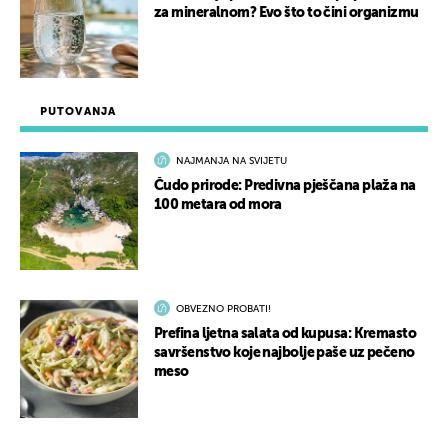
za mineralnom? Evo što to čini organizmu
PUTOVANJA
NAJMANJA NA SVIJETU
Čudo prirode: Predivna pješčana plaža na
100 metara od mora
OBVEZNO PROBATI!
Prefina ljetna salata od kupusa: Kremasto
savršenstvo koje najbolje paše uz pečeno
meso