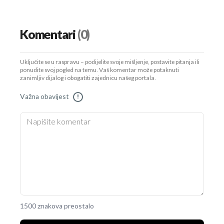
Komentari
(0)
Uključite se u raspravu – podijelite svoje mišljenje, postavite pitanja ili
ponudite svoj pogled na temu. Vaš komentar može potaknuti
zanimljiv dijalog i obogatiti zajednicu našeg portala.
Važna obavijest
!
1500 znakova preostalo