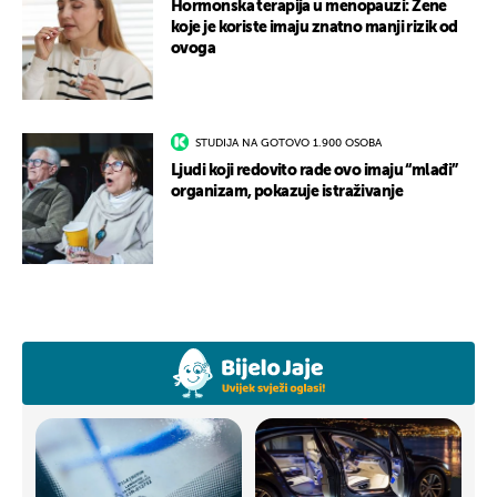
Hormonska terapija u menopauzi: Žene
koje je koriste imaju znatno manji rizik od
ovoga
STUDIJA NA GOTOVO 1.900 OSOBA
Ljudi koji redovito rade ovo imaju “mlađi”
organizam, pokazuje istraživanje