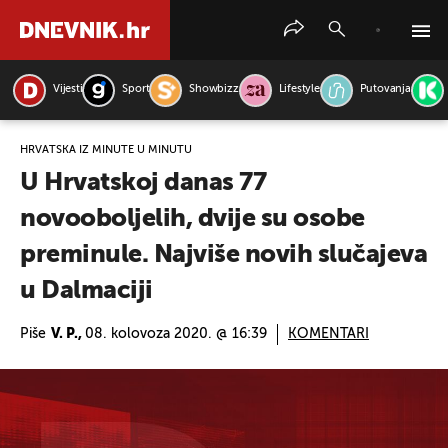
Vijesti
Sport
Showbizz
Lifestyle
Putovanja
PRETRAŽITE VIJESTI
HRVATSKA IZ MINUTE U MINUTU
U Hrvatskoj danas 77
novooboljelih, dvije su osobe
preminule. Najviše novih slučajeva
u Dalmaciji
Piše
V. P.,
08. kolovoza 2020. @ 16:39
KOMENTARI