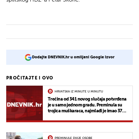
Dodajte DNEVNIK.hr u omiljeni Google izvor
PROČITAJTE I OVO
HRVATSKA IZ MINUTE U MINUTU
Trećina od 341 novog slučaja potvrđena
je u samo jednom gradu. Preminula su
trojica muškaraca, najmlađi je imao 37
godina
PREMINULE DVIJE OSOBE