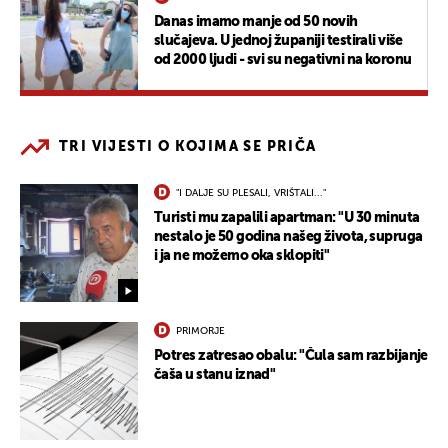
Danas imamo manje od 50 novih
slučajeva. U jednoj županiji testirali više
od 2000 ljudi - svi su negativni na koronu
TRI VIJESTI O KOJIMA SE PRIČA
"I DALJE SU PLESALI, VRIŠTALI..."
Turisti mu zapalili apartman: "U 30 minuta
nestalo je 50 godina našeg života, supruga
i ja ne možemo oka sklopiti"
PRIMORJE
Potres zatresao obalu: "Čula sam razbijanje
čaša u stanu iznad"