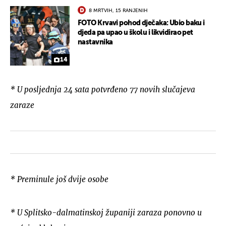
8 MRTVIH, 15 RANJENIH
FOTO Krvavi pohod dječaka: Ubio baku i
djeda pa upao u školu i likvidirao pet
nastavnika
14
* U posljednja 24 sata potv
rđeno 77 novih slučajeva
zaraze
* Preminule još dvije osobe
* U Splitsko-dalmatinskoj županiji zaraza ponovno u