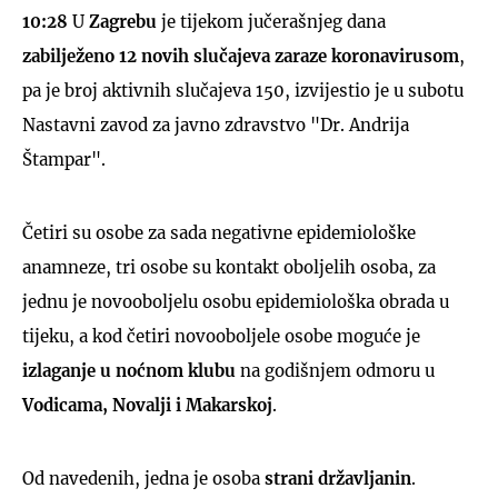
10:28
U
Zagrebu
je tijekom jučerašnjeg dana
zabilježeno 12 novih slučajeva zaraze koronavirusom
,
pa je broj aktivnih slučajeva 150, izvijestio je u subotu
Nastavni zavod za javno zdravstvo "Dr. Andrija
Štampar".
Četiri su osobe za sada negativne epidemiološke
anamneze, tri osobe su kontakt oboljelih osoba, za
jednu je novooboljelu osobu epidemiološka obrada u
tijeku, a kod četiri novooboljele osobe moguće je
izlaganje u noćnom klubu
na godišnjem odmoru u
Vodicama, Novalji i Makarskoj
.
Od navedenih, jedna je osoba
strani državljanin
.