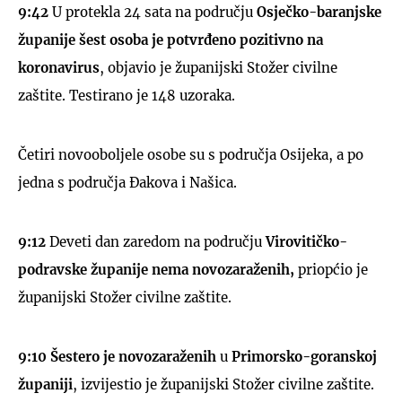
9:4
2
U protekla 24 sata na području
Osječko-baranjske
županije
šest osoba je potvrđeno pozitivno na
koronavirus
, objavio je županijski Stožer civilne
zaštite. Testirano je 148 uzoraka.
Četiri novooboljele osobe su s područja Osijeka, a po
jedna s područja Đakova i Našica.
9:12
Deveti dan zaredom na području
Virovitičko-
podravske županije nema novozaraženih,
priopćio je
županijski Stožer civilne zaštite.
9:1
0
Šestero je novozaraženih
u
Primorsko-goranskoj
županiji
, izvijestio je županijski Stožer civilne zaštite.