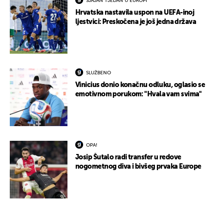
SJAJAN TJEDAN U EUROPI
Hrvatska nastavila uspon na UEFA-inoj
ljestvici: Preskočena je još jedna država
SLUŽBENO
Vinicius donio konačnu odluku, oglasio se
emotivnom porukom: "Hvala vam svima"
OPA!
Josip Šutalo radi transfer u redove
nogometnog diva i bivšeg prvaka Europe