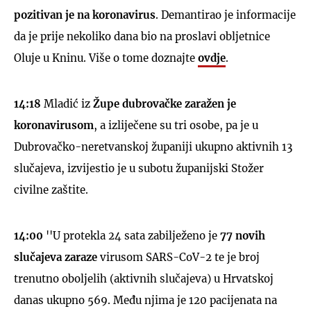
pozitivan je na koronavirus
. Demantirao je informacije
da je prije nekoliko dana bio na proslavi obljetnice
Oluje u Kninu. Više o tome doznajte
ovdje
.
14:18
Mladić iz
Župe dubrovačke zaražen je
koronavirusom
, a izliječene su tri osobe, pa je u
Dubrovačko-neretvanskoj županiji ukupno aktivnih 13
slučajeva, izvijestio je u subotu županijski Stožer
civilne zaštite.
14:00
''U protekla 24 sata zabilježeno je
77 novih
slučajeva zaraze
virusom SARS-CoV-2 te je broj
trenutno oboljelih (aktivnih slučajeva) u Hrvatskoj
danas ukupno 569. Među njima je 120 pacijenata na