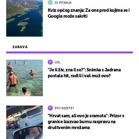
15 PITANJA
Kviz općeg znanja: Za one pred kojima se i
Google može sakriti
ZABAVA
LOL
"Je li živ, zna li se?": Snimka s Jadrana
postala hit, radi li i vaš muž ovo?
ŠTO KAŽETE?
"Hrvat sam, ali ovo je sramota": Prizor s
granice izazvao burnu raspravu na
društvenim mrežama