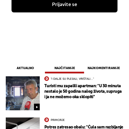
Prijavite se
AKTUALNO
NAJČITANIJE
NAJKOMENTIRANIJE
"I DALJE SU PLESALI, VRIŠTALI..."
Turisti mu zapalili apartman: "U 30 minuta
nestalo je 50 godina našeg života, supruga
i ja ne možemo oka sklopiti"
PRIMORJE
Potres zatresao obalu: "Čula sam razbijanje