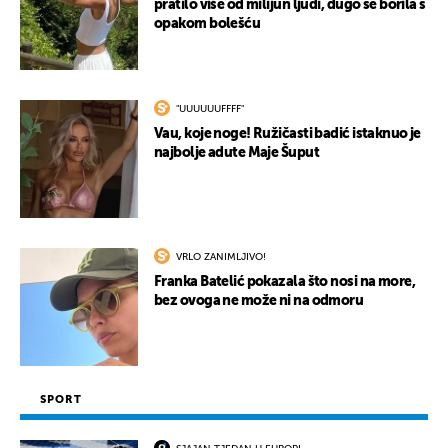
pratilo više od milijun ljudi, dugo se borila s
opakom bolešću
"UUUUUUFFFF"
Vau, koje noge! Ružičasti badić istaknuo je
najbolje adute Maje Šuput
VRLO ZANIMLJIVO!
Franka Batelić pokazala što nosi na more,
bez ovoga ne može ni na odmoru
SPORT