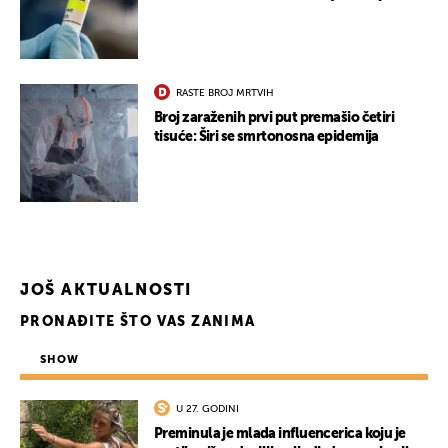
RASTE BROJ MRTVIH
Broj zaraženih prvi put premašio četiri
tisuće: Širi se smrtonosna epidemija
JOŠ AKTUALNOSTI
PRONAĐITE ŠTO VAS ZANIMA
SHOW
U 27. GODINI
Preminula je mlada influencerica koju je