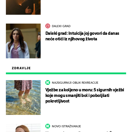
DALEKI GRAD
Daleki grad: Intuicija joj govori da danas
neće otići iz njihovog života
ZDRAVLJE
NAJSIGURNIJI OBLIK REKREACIJE
Vježbe za koljeno u moru: 5 sigurnih vježbi
koje mogu smanjiti bol i poboljšati
pokretljivost
NOVO ISTRAŽIVANJE