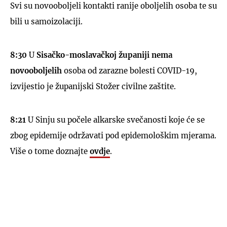
Svi su novooboljeli kontakti ranije oboljelih osoba te su
bili u samoizolaciji.
8:30
U
Sisačko-moslavačkoj županiji nema
novooboljelih
osoba od zarazne bolesti COVID-19,
izvijestio je županijski Stožer civilne zaštite.
8:2
1
U Sinju su počele alkarske svečanosti koje će se
zbog epidemije održavati pod epidemološkim mjerama.
Više o tome doznajte
ovdje
.