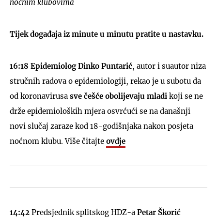
noćnim klubovima
Tijek događaja iz minute u minutu pratite u nastavku.
16:18 Epidemiolog Dinko Puntarić
, autor i suautor niza
stručnih radova o epidemiologiji, rekao je u subotu da
od koronavirusa
sve češće obolijevaju mladi
koji se ne
drže epidemioloških mjera osvrćući se na današnji
novi slučaj zaraze kod 18-godišnjaka nakon posjeta
noćnom klubu. Više čitajte
ovdje
14:42
Predsjednik splitskog HDZ-a
Petar Škorić