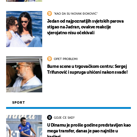
"KAO DA SU NOVAK ĐOKOVIĆ"
Jedan od najpoznatijih svjetskih parova
stigao na Jadran, ovakve reakcije
vjerojatno nisu očekivali
OPET PROBLEMI
Burne scene u trgovačkom centru: Sergej
Trifunović i supruga uhićeni nakon svađe!
SPORT
GDJE ĆE SAD?
U Dinamu je prošle godine predstavljen kao
mega transfer, danas je pao najniže u