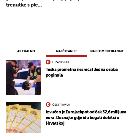
trenutke s ple...
AKTUALNO
NAJČITANIJE
NAJKOMENTIRANIJE
U ZAGORJU
Teška prometna nesreća! Jedna osoba
poginula
ČESTITAMO!
Izvučen je Eurojackpot od čak 32,6 milijuna
eura: Doznajte gdje idu bogati dobitci u
Hrvatskoj