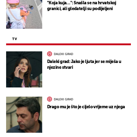
"Koja kuja…": Snašla se na hrvatskoj
granici, ali gledatelji su podijeljeni
TV
DALEKI GRAD
Daleki grad: Jako je ljuta jer se miješa u
njezine stvari
DALEKI GRAD
Drago mu je što je cijelo vrijeme uz njega