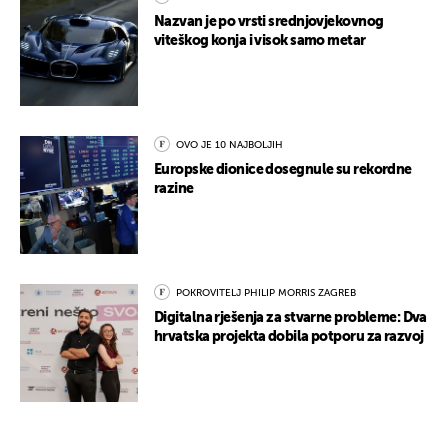
Nazvan je po vrsti srednjovjekovnog
viteškog konja i visok samo metar
OVO JE 10 NAJBOLJIH
Europske dionice dosegnule su rekordne
razine
POKROVITELJ PHILIP MORRIS ZAGREB
Digitalna rješenja za stvarne probleme: Dva
hrvatska projekta dobila potporu za razvoj