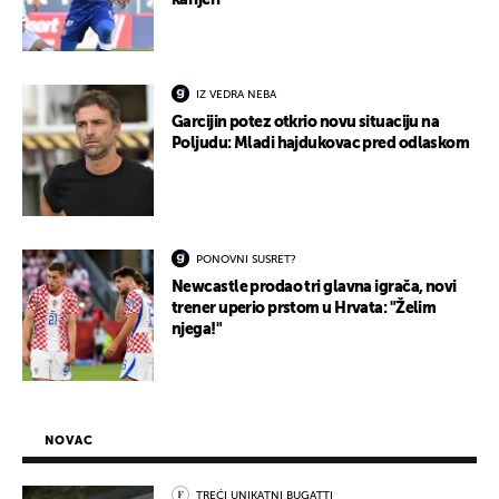
karijeri
IZ VEDRA NEBA
Garcijin potez otkrio novu situaciju na
Poljudu: Mladi hajdukovac pred odlaskom
PONOVNI SUSRET?
Newcastle prodao tri glavna igrača, novi
trener uperio prstom u Hrvata: "Želim
njega!"
NOVAC
TREĆI UNIKATNI BUGATTI