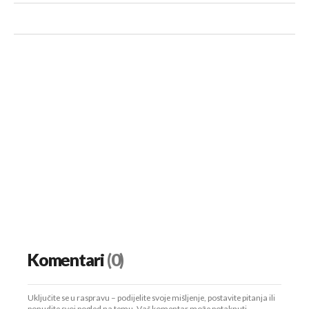
Komentari
(0)
Uključite se u raspravu – podijelite svoje mišljenje, postavite pitanja ili