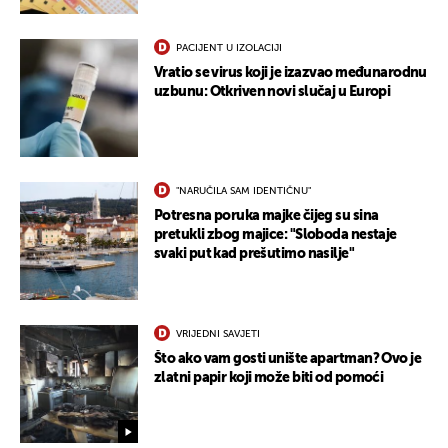
PACIJENT U IZOLACIJI
Vratio se virus koji je izazvao međunarodnu
uzbunu: Otkriven novi slučaj u Europi
"NARUČILA SAM IDENTIČNU"
Potresna poruka majke čijeg su sina
pretukli zbog majice: "Sloboda nestaje
svaki put kad prešutimo nasilje"
VRIJEDNI SAVJETI
Što ako vam gosti unište apartman? Ovo je
zlatni papir koji može biti od pomoći