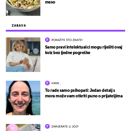
meso
ZABAVA
POKAŽITE ŠTO ZNATE!
Samo pravi intelektualci mogu riješiti ovaj
kviz bez ijedne pogreške
HMM…
To rade samo psihopati: Jedan detalj s
mora može vam otkriti puno o prijateljima
ZAMJERATE LI JOJ?