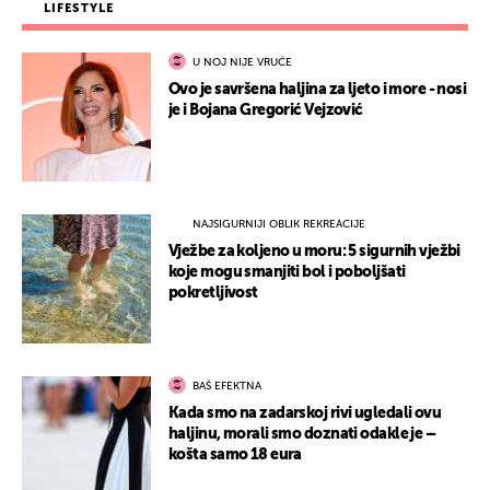
LIFESTYLE
U NOJ NIJE VRUĆE
Ovo je savršena haljina za ljeto i more - nosi
je i Bojana Gregorić Vejzović
NAJSIGURNIJI OBLIK REKREACIJE
Vježbe za koljeno u moru: 5 sigurnih vježbi
koje mogu smanjiti bol i poboljšati
pokretljivost
BAŠ EFEKTNA
Kada smo na zadarskoj rivi ugledali ovu
haljinu, morali smo doznati odakle je –
košta samo 18 eura