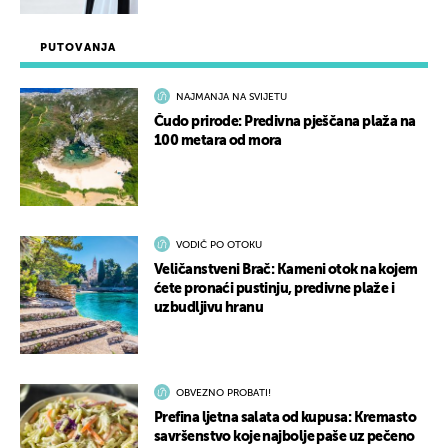
PUTOVANJA
NAJMANJA NA SVIJETU
Čudo prirode: Predivna pješčana plaža na
100 metara od mora
VODIČ PO OTOKU
Veličanstveni Brač: Kameni otok na kojem
ćete pronaći pustinju, predivne plaže i
uzbudljivu hranu
OBVEZNO PROBATI!
Prefina ljetna salata od kupusa: Kremasto
savršenstvo koje najbolje paše uz pečeno