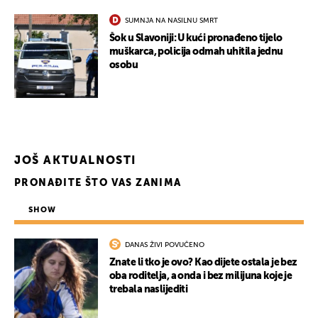
SUMNJA NA NASILNU SMRT
Šok u Slavoniji: U kući pronađeno tijelo
muškarca, policija odmah uhitila jednu
osobu
UKLJUČITE NOTIFIKACIJE
JOŠ AKTUALNOSTI
PRONAĐITE ŠTO VAS ZANIMA
SHOW
DANAS ŽIVI POVUČENO
Znate li tko je ovo? Kao dijete ostala je bez
oba roditelja, a onda i bez milijuna koje je
trebala naslijediti