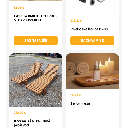
32,00 €
CASE FARMALL 105U PRO -
STEYR 105MULTI
578,22 €
Invalidska kolica D200
SAZNAJ VIŠE
SAZNAJ VIŠE
16,00 €
Serum ruža
220,00 €
Drvena ležaljka - Novi
proizvod