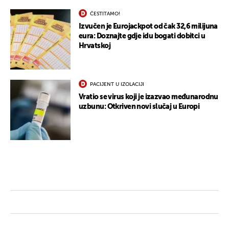
ČESTITAMO!
Izvučen je Eurojackpot od čak 32,6 milijuna
eura: Doznajte gdje idu bogati dobitci u
Hrvatskoj
PACIJENT U IZOLACIJI
Vratio se virus koji je izazvao međunarodnu
uzbunu: Otkriven novi slučaj u Europi