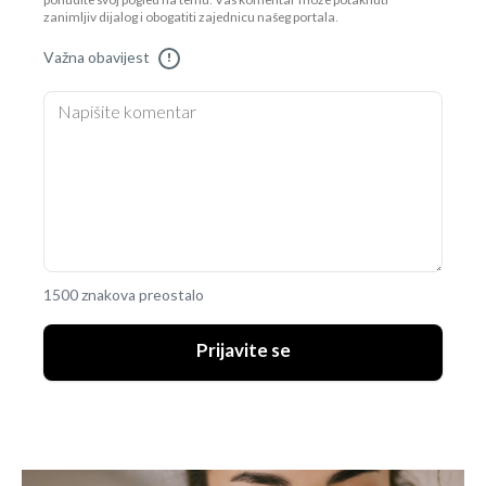
ponudite svoj pogled na temu. Vaš komentar može potaknuti
zanimljiv dijalog i obogatiti zajednicu našeg portala.
Važna obavijest
!
1500 znakova preostalo
Prijavite se