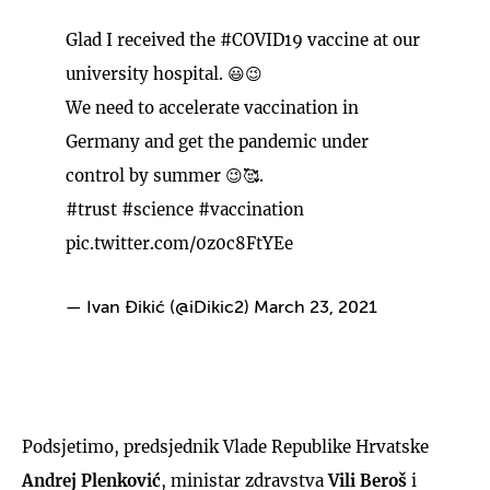
Glad I received the
#COVID19
vaccine at our
university hospital. 😃😉
We need to accelerate vaccination in
Germany and get the pandemic under
control by summer 😉🥰.
#trust
#science
#vaccination
pic.twitter.com/0z0c8FtYEe
— Ivan Đikić (@iDikic2)
March 23, 2021
Podsjetimo, predsjednik Vlade Republike Hrvatske
Andrej Plenković
, ministar zdravstva
Vili Beroš
i