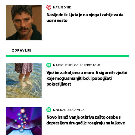
NASLJEDNIK
Nasljednik: Ljuta je na njega i zahtjeva da
učini nešto
ZDRAVLJE
NAJSIGURNIJI OBLIK REKREACIJE
Vježbe za koljeno u moru: 5 sigurnih vježbi
koje mogu smanjiti bol i poboljšati
pokretljivost
IZNENAĐUJUĆA VEZA
Novo istraživanje otkriva zašto osobe s
depresijom drugačije reagiraju na lajkove