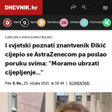
Vijesti
Sport
Showbizz
Lifestyle
Putovanja
PRETRAŽITE VIJESTI
CJEPLJEN U SVEUČILIŠNOJ BOLNICI
I svjetski poznati znantvenik Đikić
cijepio se AstraZenecom pa poslao
poruku svima: ''Moramo ubrzati
cijepljenje...''
Piše
S. Ke.,
23. ožujka 2021. @ 18:44
KOMENTARI