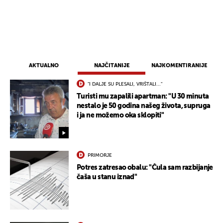
AKTUALNO
NAJČITANIJE
NAJKOMENTIRANIJE
"I DALJE SU PLESALI, VRIŠTALI..."
Turisti mu zapalili apartman: "U 30 minuta
nestalo je 50 godina našeg života, supruga
i ja ne možemo oka sklopiti"
PRIMORJE
Potres zatresao obalu: "Čula sam razbijanje
čaša u stanu iznad"