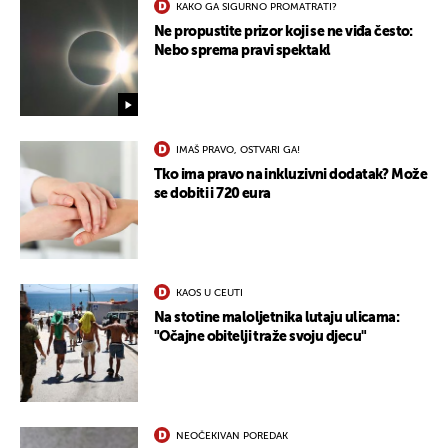
KAKO GA SIGURNO PROMATRATI?
Ne propustite prizor koji se ne viđa često:
Nebo sprema pravi spektakl
IMAŠ PRAVO, OSTVARI GA!
Tko ima pravo na inkluzivni dodatak? Može
se dobiti i 720 eura
KAOS U CEUTI
Na stotine maloljetnika lutaju ulicama:
"Očajne obitelji traže svoju djecu"
NEOČEKIVAN POREDAK