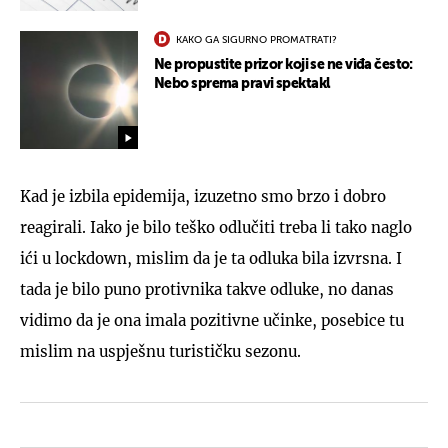
KAKO GA SIGURNO PROMATRATI?
Ne propustite prizor koji se ne viđa često:
Nebo sprema pravi spektakl
Kad je izbila epidemija, izuzetno smo brzo i dobro
reagirali. Iako je bilo teško odlučiti treba li tako naglo
ići u lockdown, mislim da je ta odluka bila izvrsna. I
tada je bilo puno protivnika takve odluke, no danas
vidimo da je ona imala pozitivne učinke, posebice tu
mislim na uspješnu turističku sezonu.