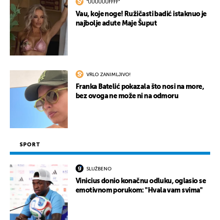
"UUUUUUFFFF"
Vau, koje noge! Ružičasti badić istaknuo je
najbolje adute Maje Šuput
VRLO ZANIMLJIVO!
Franka Batelić pokazala što nosi na more,
bez ovoga ne može ni na odmoru
SPORT
SLUŽBENO
Vinicius donio konačnu odluku, oglasio se
emotivnom porukom: "Hvala vam svima"