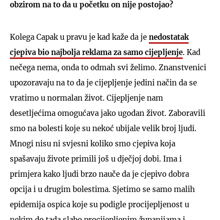
obzirom na to da u početku on nije postojao?
Kolega Capak u pravu je kad kaže da je
nedostatak
cjepiva bio najbolja reklama za samo cijepljenje
. Kad
nečega nema, onda to odmah svi želimo. Znanstvenici
upozoravaju na to da je cijepljenje jedini način da se
vratimo u normalan život. Cijepljenje nam
desetljećima omogućava jako ugodan život. Zaboravili
smo na bolesti koje su nekoć ubijale velik broj ljudi.
Mnogi nisu ni svjesni koliko smo cjepiva koja
spašavaju živote primili još u dječjoj dobi. Ima i
primjera kako ljudi brzo nauče da je cjepivo dobra
opcija i u drugim bolestima. Sjetimo se samo malih
epidemija ospica koje su podigle procijepljenost u
nekim do tada slabo procijepljenim županijama i