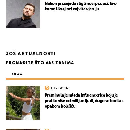
Nakon prosvjeda stigli novi podaci: Evo
kome Ukrajinci najviše vjeruju
JOŠ AKTUALNOSTI
PRONAĐITE ŠTO VAS ZANIMA
SHOW
U 27. GODINI
Preminula je mlada influencerica koju je
pratilo više od milijun ljudi, dugo se borila s
opakom bolešću