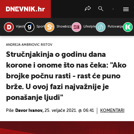
Vijesti
Sport
Showbizz
Lifestyle
Putovanja
PRETRAŽITE VIJESTI
ANDREJA AMBRIOVIĆ RISTOV
Stručnjakinja o godinu dana
korone i onome što nas čeka: "Ako
brojke počnu rasti - rast će puno
brže. U ovoj fazi najvažnije je
ponašanje ljudi"
Piše
Davor Ivanov,
25. veljače 2021. @ 06:41
KOMENTARI