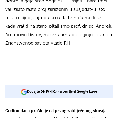
dobro, a gdje smo pogriješili… Prijeti li nam treći
val, zašto raste broj zaraženih u susjedstvu, što
misli o cijepljenju preko reda te hoćemo li se i
kada vratiti na staro, pitali smo prof. dr. sc. Andreju
Ambriović Ristov, molekularnu biologinju i članicu
Znanstvenog savjeta Vlade RH.
Dodajte DNEVNIK.hr u omiljeni Google izvor
Godinu dana prošlo je od prvog zabilježenog slučaja