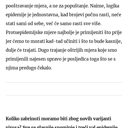
pooštravanje mjera, a ne za popuštanje. Naime, logika
epidemije je jednostavna, kad brojevi počnu rasti, neće
stati sami od sebe, već će samo rasti sve više.
Protuepidemijske mjere najbolje je primijeniti što prije
jer ćemo to morati kad-tad učiniti i što to bude kasnije,
dulje će trajati. Dugo trajanje oštrijih mjera koje smo
primijenili najesen upravo je posljedica toga što se s
njima predugo čekalo.
Koliko zabrinuti moramo biti zbog novih varijanti
virusa? Sve se glasnije spominje i treći val epidemije.