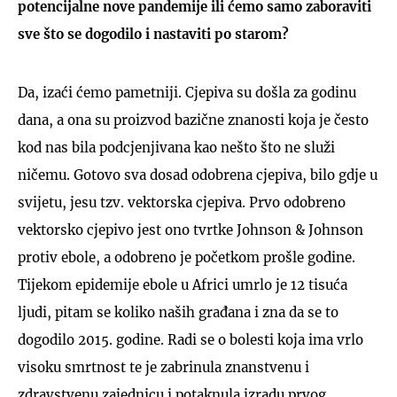
potencijalne nove pandemije ili ćemo samo zaboraviti
sve što se dogodilo i nastaviti po starom?
Da, izaći ćemo pametniji. Cjepiva su došla za godinu
dana, a ona su proizvod bazične znanosti koja je često
kod nas bila podcjenjivana kao nešto što ne služi
ničemu. Gotovo sva dosad odobrena cjepiva, bilo gdje u
svijetu, jesu tzv. vektorska cjepiva. Prvo odobreno
vektorsko cjepivo jest ono tvrtke Johnson & Johnson
protiv ebole, a odobreno je početkom prošle godine.
Tijekom epidemije ebole u Africi umrlo je 12 tisuća
ljudi, pitam se koliko naših građana i zna da se to
dogodilo 2015. godine. Radi se o bolesti koja ima vrlo
visoku smrtnost te je zabrinula znanstvenu i
zdravstvenu zajednicu i potaknula izradu prvog