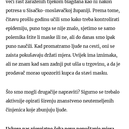
veći rast zaraženih tijekom blagdana kao ni nakon
potresa u Sisačko-moslavačkoj županiji. Prema tome,
čitavu prošlu godinu učili smo kako treba kontrolirati
epidemiju, puno toga se nije znalo, sjetimo se samo
polemika štite li maske ili ne, ali do danas smo ipak
puno naučili. Kad promatramo ljude na cesti, oni se
zaista pokušavaju držati mjera. Uvijek ima iznimaka,
ali ne znam kad sam zadnji put ušla u trgovinu, a da je
prodavač morao upozoriti kupca da stavi masku.
Što smo mogli drugačije napraviti? Sigurno se trebalo
aktivnije opirati širenju znanstveno neutemeljenih
činjenica koje zbunjuju ljude.
Uskoro nas vjerojatno čeka novo popuštanje mjera.