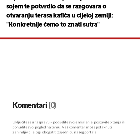
sojem te potvrdio da se razgovara o
otvaranju terasa kafića u cijeloj zemlji:
"Konkretnije ćemo to znati sutra"
Komentari
(0)
Uključite se u raspravu – podijelite svoje mišljenje, postavite pitanja ili
ponudite svoj pogled na temu. Vaš komentar može potaknuti
zanimljiv dijalog i obogatiti zajednicu našeg portala.