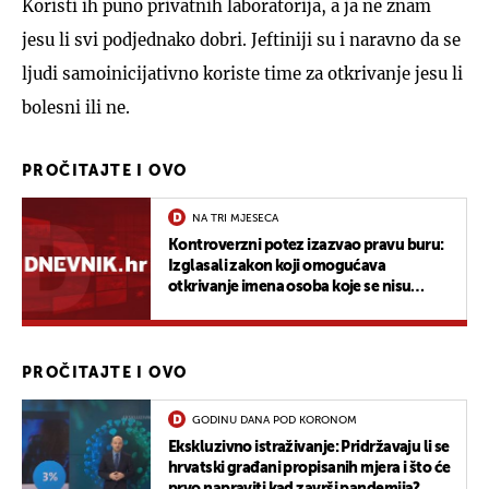
Koristi ih puno privatnih laboratorija, a ja ne znam
jesu li svi podjednako dobri. Jeftiniji su i naravno da se
ljudi samoinicijativno koriste time za otkrivanje jesu li
bolesni ili ne.
UKLJUČITE NOTIFIKACIJE
PROČITAJTE I OVO
NA TRI MJESECA
Kontroverzni potez izazvao pravu buru:
Izglasali zakon koji omogućava
otkrivanje imena osoba koje se nisu
cijepile protiv korone
PROČITAJTE I OVO
GODINU DANA POD KORONOM
Ekskluzivno istraživanje: Pridržavaju li se
hrvatski građani propisanih mjera i što će
prvo napraviti kad završi pandemija?