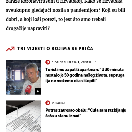
zaraze koronavirusom u Hrvatskoj. Kako se Hrvatska
sveukupno gledajući nosila s pandemijom? Koji su bili
dobri, a koji loši potezi, to jest što smo trebali
drugačije napraviti?
TRI VIJESTI O KOJIMA SE PRIČA
"I DALJE SU PLESALI, VRIŠTALI..."
Turisti mu zapalili apartman: "U 30 minuta
nestalo je 50 godina našeg života, supruga
i ja ne možemo oka sklopiti"
PRIMORJE
Potres zatresao obalu: "Čula sam razbijanje
čaša u stanu iznad"