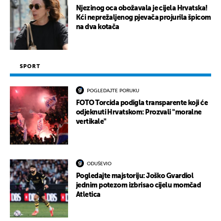
Njezinog oca obožavala je cijela Hrvatska!
Kći neprežaljenog pjevača projurila špicom
na dva kotača
SPORT
POGLEDAJTE PORUKU
FOTO Torcida podigla transparente koji će
odjeknuti Hrvatskom: Prozvali "moralne
vertikale"
ODUŠEVIO
Pogledajte majstoriju: Joško Gvardiol
jednim potezom izbrisao cijelu momčad
Atletica