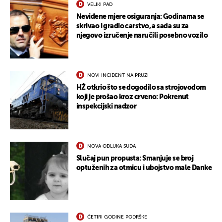
VELIKI PAD
Neviđene mjere osiguranja: Godinama se
skrivao i gradio carstvo, a sada su za
njegovo izručenje naručili posebno vozilo
NOVI INCIDENT NA PRUZI
HŽ otkrio što se dogodilo sa strojovođom
koji je prošao kroz crveno: Pokrenut
inspekcijski nadzor
NOVA ODLUKA SUDA
Slučaj pun propusta: Smanjuje se broj
optuženih za otmicu i ubojstvo male Danke
ČETIRI GODINE PODRŠKE