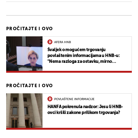
PROČITAJTE I OVO
AFERA HNB
Švaljek o mogućem trgovanju
povlaštenim informacijama u HNB-u:
"Nema razloga za ostavku, mirno
spavam"
PROČITAJTE I OVO
POVLAŠTENE INFORMACIJE
HANFA pokrenula nadzor: Jesu li HNB-
ovci kršili zakone prilikom trgovanja?