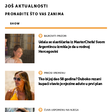
JOŠ AKTUALNOSTI
PRONAĐITE ŠTO VAS ZANIMA
SHOW
BAJKOVITI PRIZORI
Udala se slastičarka iz MasterChefa! Svom
Argentincu izrekla je da u rodnoj
Hercegovini
PRKOSI VREMENU
Tko bi joj dao 58 godina? Duboko rezani
kupaći stavio je njezine adute u prvi plan
ČUVA USPOMENU NA NJEGA