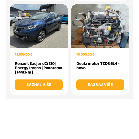
10.000,00 €
12.500,00 €
Deutz motor TCD3.6L4 -
Renault Kadjar dCi 130 |
novo
Energy Intens | Panorama
| 144t km |
SAZNAJ VIŠE
SAZNAJ VIŠE