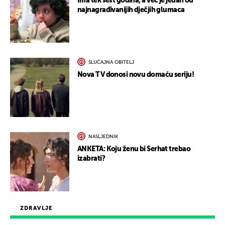
Ima tek šest godina, a već je jedan od
najnagrađivanijih dječjih glumaca
SLUČAJNA OBITELJ
Nova TV donosi novu domaću seriju!
NASLJEDNIK
ANKETA: Koju ženu bi Serhat trebao
izabrati?
ZDRAVLJE