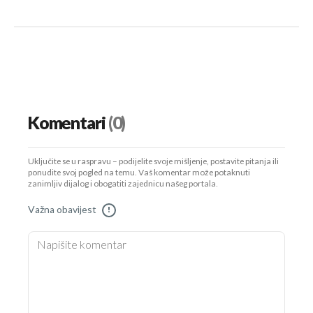
Komentari
(0)
Uključite se u raspravu – podijelite svoje mišljenje, postavite pitanja ili
ponudite svoj pogled na temu. Vaš komentar može potaknuti
zanimljiv dijalog i obogatiti zajednicu našeg portala.
Važna obavijest
!