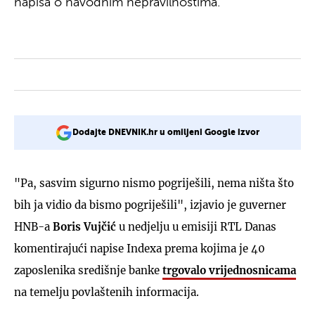
napisa o navodnim nepravilnostima.
Dodajte DNEVNIK.hr u omiljeni Google izvor
"Pa, sasvim sigurno nismo pogriješili, nema ništa što
bih ja vidio da bismo pogriješili", izjavio je guverner
HNB-a
Boris Vujčić
u nedjelju u emisiji RTL Danas
komentirajući napise Indexa prema kojima je 40
zaposlenika središnje banke
trgovalo vrijednosnicama
na temelju povlaštenih informacija.