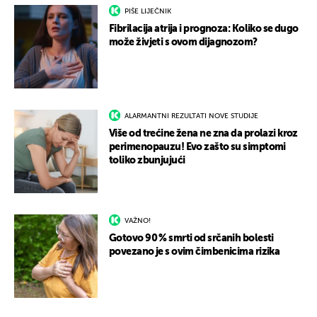
PIŠE LIJEČNIK
Fibrilacija atrija i prognoza: Koliko se dugo
može živjeti s ovom dijagnozom?
ALARMANTNI REZULTATI NOVE STUDIJE
Više od trećine žena ne zna da prolazi kroz
perimenopauzu! Evo zašto su simptomi
toliko zbunjujući
VAŽNO!
Gotovo 90 % smrti od srčanih bolesti
povezano je s ovim čimbenicima rizika