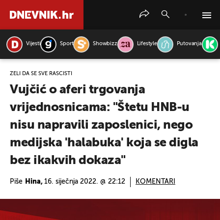
Vijesti
Sport
Showbizz
Lifestyle
Putovanja
PRETRAŽITE VIJESTI
ŽELI DA SE SVE RASČISTI
Vujčić o aferi trgovanja
vrijednosnicama: "Štetu HNB-u
nisu napravili zaposlenici, nego
medijska 'halabuka' koja se digla
bez ikakvih dokaza"
Piše
Hina,
16. siječnja 2022. @ 22:12
KOMENTARI