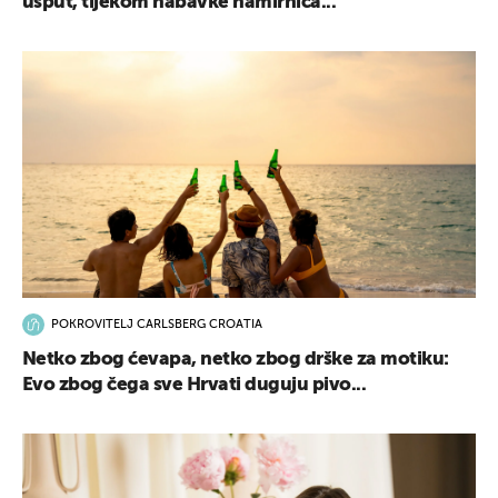
usput, tijekom nabavke namirnica...
POKROVITELJ CARLSBERG CROATIA
Netko zbog ćevapa, netko zbog drške za motiku:
Evo zbog čega sve Hrvati duguju pivo...