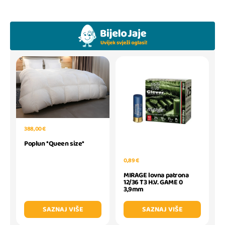
388,00 €
Poplun *Queen size*
0,89 €
MIRAGE lovna patrona
12/36 T3 H.V. GAME 0
3,9mm
SAZNAJ VIŠE
SAZNAJ VIŠE