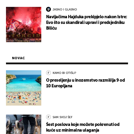
JASNO I GLASNO
Navijačima Hajduka prekipjelo nakon Istre:
Evo što su skandirali upravi i predsjedniku
Biliću
NOVAC
KAMO BI OTIŠLI?
O preseljenju u inozemstvo razmišlja 9 od
10 Europljana
SAM SVOJ ŠEF
Šest poslova koje možete pokrenuti od
kuće uz minimalna ulaganja