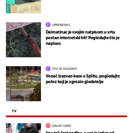
URNEBESNO
Dalmatinac je svojim natpisom u vrtu
postao internetski hit! Pogledajte što je
napisao
ŠTO SE DOGAĐA?
Vozač izazvao kaos u Splitu, pogledajte
potez koji je zgrozio gledatelje
TV
DALEKI GRAD