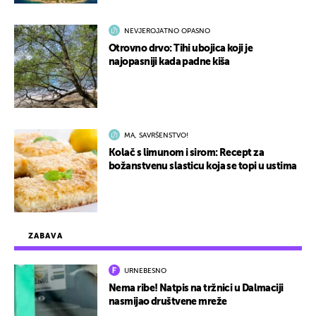
NEVJEROJATNO OPASNO
Otrovno drvo: Tihi ubojica koji je
najopasniji kada padne kiša
MA, SAVRŠENSTVO!
Kolač s limunom i sirom: Recept za
božanstvenu slasticu koja se topi u ustima
ZABAVA
URNEBESNO
Nema ribe! Natpis na tržnici u Dalmaciji
nasmijao društvene mreže