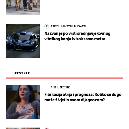
TREĆI UNIKATNI BUGATTI
Nazvan je po vrsti srednjovjekovnog
viteškog konja i visok samo metar
LIFESTYLE
PIŠE LIJEČNIK
Fibrilacija atrija i prognoza: Koliko se dugo
može živjeti s ovom dijagnozom?