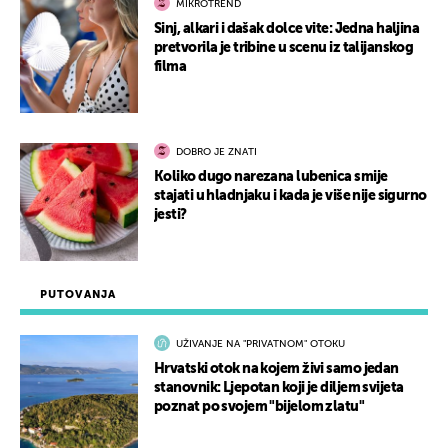
MIKROTREND
Sinj, alkari i dašak dolce vite: Jedna haljina
pretvorila je tribine u scenu iz talijanskog
filma
DOBRO JE ZNATI
Koliko dugo narezana lubenica smije
stajati u hladnjaku i kada je više nije sigurno
jesti?
PUTOVANJA
UŽIVANJE NA "PRIVATNOM" OTOKU
Hrvatski otok na kojem živi samo jedan
stanovnik: Ljepotan koji je diljem svijeta
poznat po svojem "bijelom zlatu"