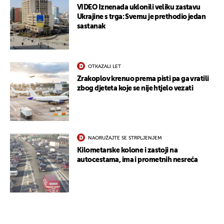
VIDEO Iznenada uklonili veliku zastavu
Ukrajine s trga: Svemu je prethodio jedan
sastanak
OTKAZALI LET
Zrakoplov krenuo prema pisti pa ga vratili
zbog djeteta koje se nije htjelo vezati
NAORUŽAJTE SE STRPLJENJEM
Kilometarske kolone i zastoji na
autocestama, ima i prometnih nesreća