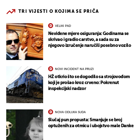
TRI VIJESTI O KOJIMA SE PRIČA
VELIKI PAD
Neviđene mjere osiguranja: Godinama se
skrivao i gradio carstvo, a sada su za
njegovo izručenje naručili posebno vozilo
NOVI INCIDENT NA PRUZI
HŽ otkrio što se dogodilo sa strojovođom
koji je prošao kroz crveno: Pokrenut
inspekcijski nadzor
NOVA ODLUKA SUDA
Slučaj pun propusta: Smanjuje se broj
optuženih za otmicu i ubojstvo male Danke