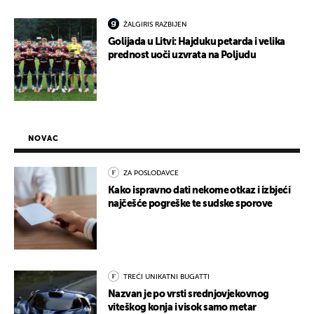
ŽALGIRIS RAZBIJEN
Golijada u Litvi: Hajduku petarda i velika
prednost uoči uzvrata na Poljudu
NOVAC
ZA POSLODAVCE
Kako ispravno dati nekome otkaz i izbjeći
najčešće pogreške te sudske sporove
TREĆI UNIKATNI BUGATTI
Nazvan je po vrsti srednjovjekovnog
viteškog konja i visok samo metar