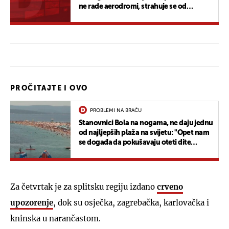
ne rade aerodromi, strahuje se od
problema s vodom...
PROČITAJTE I OVO
PROBLEMI NA BRAČU
Stanovnici Bola na nogama, ne daju jednu
od najljepših plaža na svijetu: "Opet nam
se događa da pokušavaju oteti dite
materi"
Za četvrtak je za splitsku regiju izdano
crveno
upozorenje
, dok su osječka, zagrebačka, karlovačka i
kninska u narančastom.