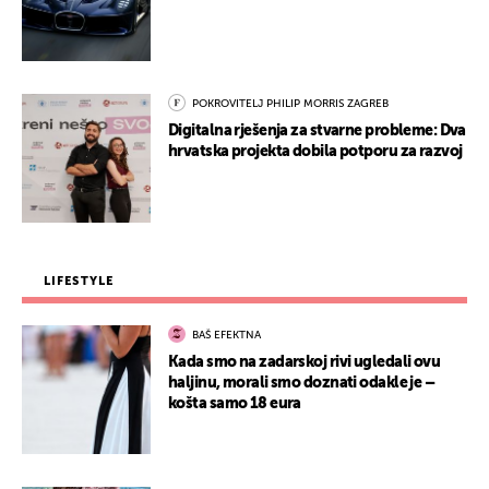
POKROVITELJ PHILIP MORRIS ZAGREB
Digitalna rješenja za stvarne probleme: Dva
hrvatska projekta dobila potporu za razvoj
LIFESTYLE
BAŠ EFEKTNA
Kada smo na zadarskoj rivi ugledali ovu
haljinu, morali smo doznati odakle je –
košta samo 18 eura