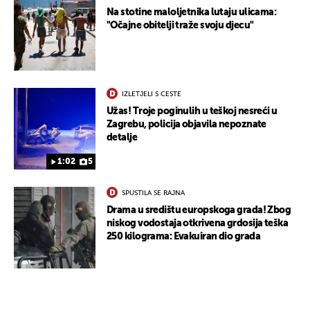
Na stotine maloljetnika lutaju ulicama:
"Očajne obitelji traže svoju djecu"
IZLETJELI S CESTE
Užas! Troje poginulih u teškoj nesreći u
Zagrebu, policija objavila nepoznate
detalje
1:02
5
UKLJUČITE NOTIFIKACIJE
SPUSTILA SE RAJNA
Drama u središtu europskoga grada! Zbog
niskog vodostaja otkrivena grdosija teška
250 kilograma: Evakuiran dio grada