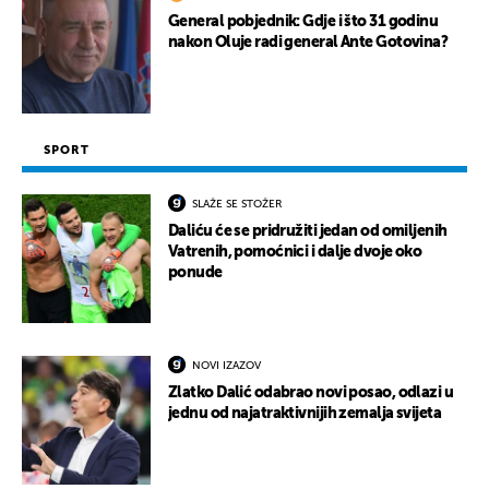
General pobjednik: Gdje i što 31 godinu
nakon Oluje radi general Ante Gotovina?
SPORT
SLAŽE SE STOŽER
Daliću će se pridružiti jedan od omiljenih
Vatrenih, pomoćnici i dalje dvoje oko
ponude
NOVI IZAZOV
Zlatko Dalić odabrao novi posao, odlazi u
jednu od najatraktivnijih zemalja svijeta