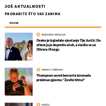
JOŠ AKTUALNOSTI
PRONAĐITE ŠTO VAS ZANIMA
SHOW
RASKOŠNA PROSLAVA
Ovako je izgledalo vjenčanje Tije Jurčić: Do
oltara ju je dopratio očuh, a slavilo se uz
Olivera i Rozgu
DRAMA U ŠIBENIKU
Thompson usred koncerta iznenada
prekinuo pjesmu: "Zovite hitnu!"
HEROJ