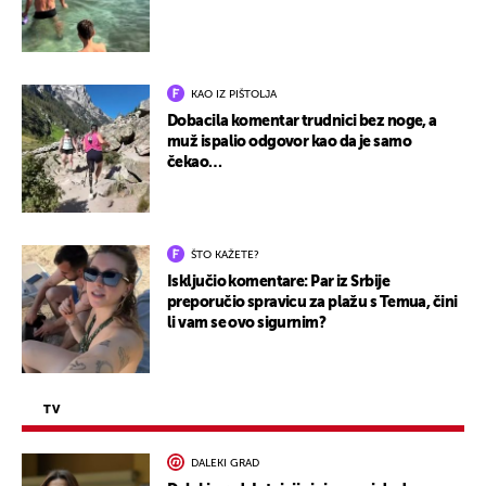
KAO IZ PIŠTOLJA
Dobacila komentar trudnici bez noge, a
muž ispalio odgovor kao da je samo
čekao…
ŠTO KAŽETE?
Isključio komentare: Par iz Srbije
preporučio spravicu za plažu s Temua, čini
li vam se ovo sigurnim?
TV
DALEKI GRAD