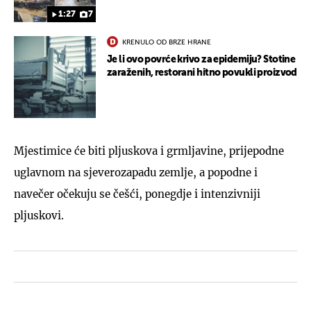
1:27
7
KRENULO OD BRZE HRANE
Je li ovo povrće krivo za epidemiju? Stotine
zaraženih, restorani hitno povukli proizvod
Mjestimice će biti pljuskova i grmljavine, prijepodne
uglavnom na sjeverozapadu zemlje, a popodne i
navečer očekuju se češći, ponegdje i intenzivniji
pljuskovi.