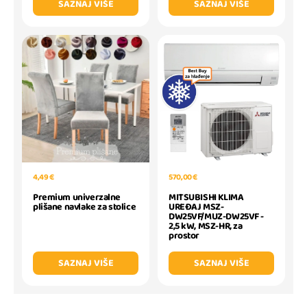
SAZNAJ VIŠE
SAZNAJ VIŠE
4,49 €
570,00 €
Premium univerzalne
MITSUBISHI KLIMA
plišane navlake za stolice
UREĐAJ MSZ-
DW25VF/MUZ-DW25VF -
2,5 kW, MSZ-HR, za
prostor
SAZNAJ VIŠE
SAZNAJ VIŠE