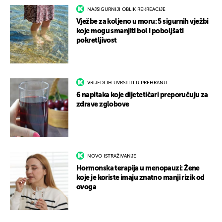
NAJSIGURNIJI OBLIK REKREACIJE
Vježbe za koljeno u moru: 5 sigurnih vježbi
koje mogu smanjiti bol i poboljšati
pokretljivost
VRIJEDI IH UVRSTITI U PREHRANU
6 napitaka koje dijetetičari preporučuju za
zdrave zglobove
NOVO ISTRAŽIVANJE
Hormonska terapija u menopauzi: Žene
koje je koriste imaju znatno manji rizik od
ovoga