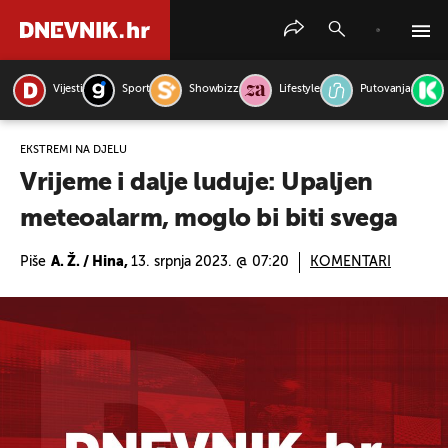
Vijesti
Sport
Showbizz
Lifestyle
Putovanja
PRETRAŽITE VIJESTI
EKSTREMI NA DJELU
Vrijeme i dalje luduje: Upaljen
meteoalarm, moglo bi biti svega
Piše
A. Ž. / Hina,
13. srpnja 2023. @ 07:20
KOMENTARI