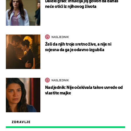
Daleki grad: Intuicija joj govori da danas
neće otići iz njihovog života
NASLJEDNIK
Želi da njih troje sretno žive, a nije ni
svjesna da ga je odavno izgubila
NASLJEDNIK
Nasljednik: Nije očekivala takve uvrede od
vlastite majke
ZDRAVLJE