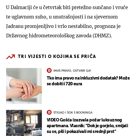
U Dalmaciji će u četvrtak biti pretežno sunčano i vruće
te uglavnom suho, u unutrašnjosti i na sjevernom
Jadranu promjenljivo i vrlo nestabilno, prognoza je
Državnog hidrometeorološkog zavoda (DHMZ).
TRI VIJESTI O KOJIMA SE PRIČA
IMAŠ PRAVO, OSTVARI GA!
Tko ima pravo na inkluzivni dodatak? Može
se dobiti i 720 eura
STIGAO I ŠOK S BOOKINGA
VIDEO Gošća izazvala požar luksuznog
apartmana. Vlasnik: "Dok je gorjelo, smijali
su se, pili i pokazivali mi srednji prst"