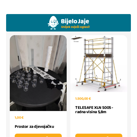
1.500,00 €
TELESAFE XLN S005 -
radna visina 5,8m
1,00 €
Prostor za djevojačku