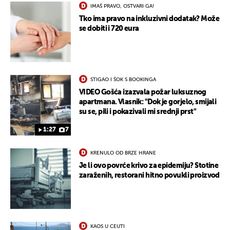
IMAŠ PRAVO, OSTVARI GA!
Tko ima pravo na inkluzivni dodatak? Može
se dobiti i 720 eura
STIGAO I ŠOK S BOOKINGA
VIDEO Gošća izazvala požar luksuznog
apartmana. Vlasnik: "Dok je gorjelo, smijali
su se, pili i pokazivali mi srednji prst"
1:27
7
KRENULO OD BRZE HRANE
Je li ovo povrće krivo za epidemiju? Stotine
zaraženih, restorani hitno povukli proizvod
KAOS U CEUTI