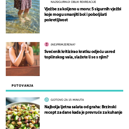
NAJSIGURNIJI OBLIK REKREACIJE
Vježbe za koljeno u moru: 5 sigurnih vježbi
koje mogu smanjiti bol i poboljšati
pokretljivost
(NE)PRIMJERENA?
Svećenik kritizirao kratku odjeću usred
toplinskog vala, slažete li se s njim?
PUTOVANJA
GOTOVO ZA 15 MINUTA
Najbolja ljetna salata od graha: Brzinski
recept za dane kada je prevruće za kuhanje