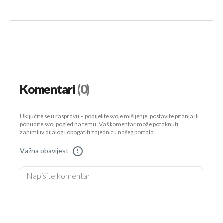
Komentari
(0)
Uključite se u raspravu – podijelite svoje mišljenje, postavite pitanja ili
ponudite svoj pogled na temu. Vaš komentar može potaknuti
zanimljiv dijalog i obogatiti zajednicu našeg portala.
Važna obavijest
!