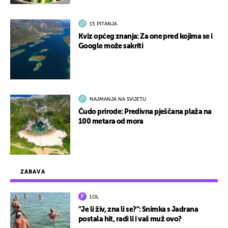
15 PITANJA
Kviz općeg znanja: Za one pred kojima se i
Google može sakriti
NAJMANJA NA SVIJETU
Čudo prirode: Predivna pješčana plaža na
100 metara od mora
ZABAVA
LOL
"Je li živ, zna li se?": Snimka s Jadrana
postala hit, radi li i vaš muž ovo?