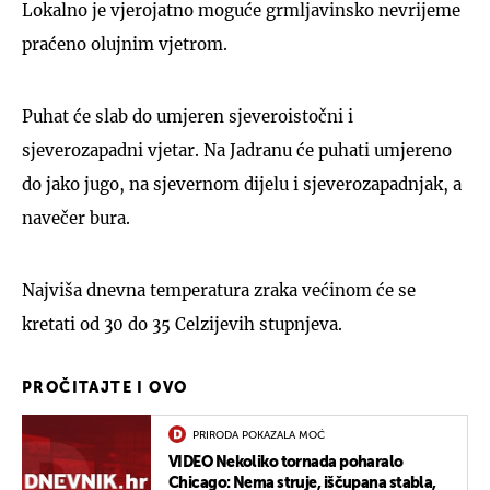
Lokalno je vjerojatno moguće grmljavinsko nevrijeme
praćeno olujnim vjetrom.
Puhat će slab do umjeren sjeveroistočni i
sjeverozapadni vjetar. Na Jadranu će puhati umjereno
do jako jugo, na sjevernom dijelu i sjeverozapadnjak, a
navečer bura.
Najviša dnevna temperatura zraka većinom će se
kretati od 30 do 35 Celzijevih stupnjeva.
PROČITAJTE I OVO
PRIRODA POKAZALA MOĆ
VIDEO Nekoliko tornada poharalo
Chicago: Nema struje, iščupana stabla,