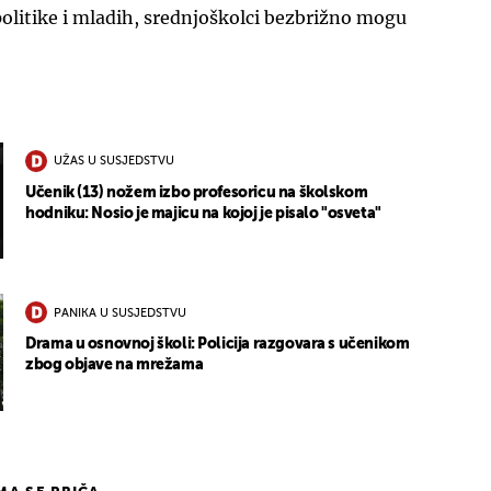
politike i mladih, srednjoškolci bezbrižno mogu
UŽAS U SUSJEDSTVU
Učenik (13) nožem izbo profesoricu na školskom
hodniku: Nosio je majicu na kojoj je pisalo "osveta"
PANIKA U SUSJEDSTVU
Drama u osnovnoj školi: Policija razgovara s učenikom
zbog objave na mrežama