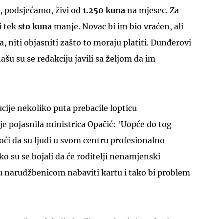
j, podsjećamo, živi od
1.250 kuna
na mjesec. Za
i tek
sto kuna
manje. Novac bi im bio vraćen, ali
a, niti objasniti zašto to moraju platiti. Dunđerovi
našu su se redakciju javili sa željom da im
cije nekoliko puta prebacile lopticu
 je pojasnila ministrica Opačić: 'Uopće do tog
oći da su ljudi u svom centru profesionalno
ko su se bojali da će roditelji nenamjenski
u narudžbenicom nabaviti kartu i tako bi problem