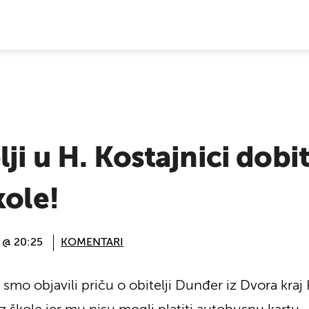
E VIJESTI
ji u H. Kostajnici dobi
kole!
. @ 20:25
KOMENTARI
mo objavili priču o obitelji Dunđer iz Dvora kraj