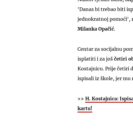
'Danas bi trebao biti i
jednokratnoj pomoći', re
Milanka Opačić
.
Centar za socijalnu po
isplatiti i za još
četiri o
Kostajnicu. Prije četir
ispisali iz škole, jer m
>>
H. Kostajnica: Ispis
kartu!