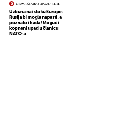
OBAVJEŠTAJNO UPOZORENJE
Uzbuna na istoku Europe:
Rusija bi mogla napasti, a
poznato i kada! Moguć i
kopneni upad u članicu
NATO-a