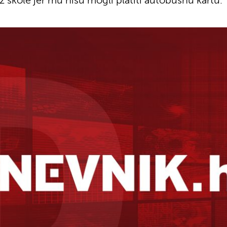
iz škole jer mu nisu mogli platiti autobusnu kartu.