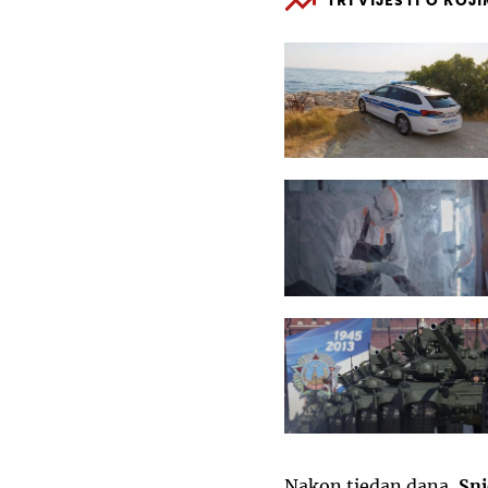
TRI VIJESTI O KOJ
Nakon tjedan dana,
Snj