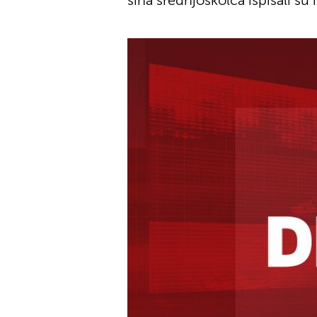
sina srednjoškolca ispisali su 