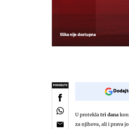
Slika nije dostupna
PODIJELITE
Dodajt
U protekla
tri dana
kont
za njihova, ali i prava j