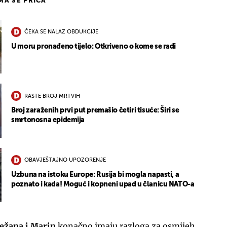
IMA SE PRIČA
ČEKA SE NALAZ OBDUKCIJE
U moru pronađeno tijelo: Otkriveno o kome se radi
RASTE BROJ MRTVIH
Broj zaraženih prvi put premašio četiri tisuće: Širi se
smrtonosna epidemija
OBAVJEŠTAJNO UPOZORENJE
Uzbuna na istoku Europe: Rusija bi mogla napasti, a
poznato i kada! Moguć i kopneni upad u članicu NATO-a
ežana i Marin
konačno imaju razloga za osmijeh.