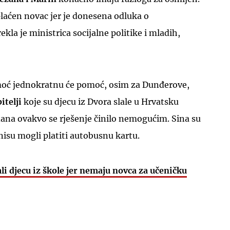
splaćen novac jer je donesena odluka o
kla je ministrica socijalne politike i mladih,
moć jednokratnu će pomoć, osim za Dunđerove,
UKLJUČITE NOTIFIKACIJE
bitelji
koje su djecu iz Dvora slale u Hrvatsku
i dana ovakvo se rješenje činilo nemogućim. Sina su
u nisu mogli platiti autobusnu kartu.
ali djecu iz škole jer nemaju novca za učeničku