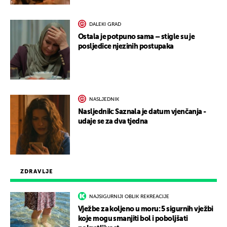
DALEKI GRAD
Ostala je potpuno sama – stigle su je
posljedice njezinih postupaka
NASLJEDNIK
Nasljednik: Saznala je datum vjenčanja -
udaje se za dva tjedna
ZDRAVLJE
NAJSIGURNIJI OBLIK REKREACIJE
Vježbe za koljeno u moru: 5 sigurnih vježbi
koje mogu smanjiti bol i poboljšati