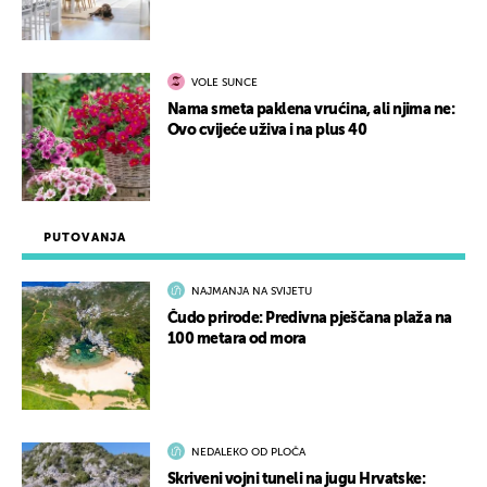
VOLE SUNCE
Nama smeta paklena vrućina, ali njima ne:
Ovo cvijeće uživa i na plus 40
PUTOVANJA
NAJMANJA NA SVIJETU
Čudo prirode: Predivna pješčana plaža na
100 metara od mora
NEDALEKO OD PLOČA
Skriveni vojni tuneli na jugu Hrvatske: