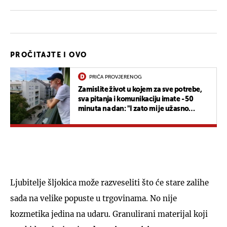
PROČITAJTE I OVO
PRIČA PROVJERENOG
Zamislite život u kojem za sve potrebe,
sva pitanja i komunikaciju imate - 50
minuta na dan: "I zato mi je užasno
važno..."
Ljubitelje šljokica može razveseliti što će stare zalihe
sada na velike popuste u trgovinama. No nije
kozmetika jedina na udaru. Granulirani materijal koji