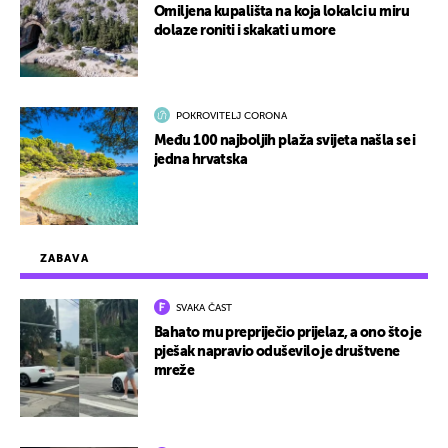
Omiljena kupališta na koja lokalci u miru
dolaze roniti i skakati u more
POKROVITELJ CORONA
Među 100 najboljih plaža svijeta našla se i
jedna hrvatska
ZABAVA
SVAKA ČAST
Bahato mu prepriječio prijelaz, a ono što je
pješak napravio oduševilo je društvene
mreže