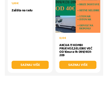
1,00 €
Zaštita na radu
0,13 €
AKCIJA !!! KOMBI
PRIJEVOZ,SELIDBE VEĆ
OD 10eura-1h 099/4131-
209
SAZNAJ VIŠE
SAZNAJ VIŠE