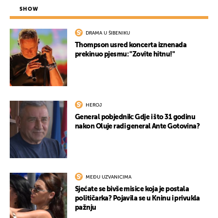
SHOW
DRAMA U ŠIBENIKU
Thompson usred koncerta iznenada
prekinuo pjesmu: "Zovite hitnu!"
HEROJ
General pobjednik: Gdje i što 31 godinu
nakon Oluje radi general Ante Gotovina?
MEĐU UZVANICIMA
Sjećate se bivše misice koja je postala
političarka? Pojavila se u Kninu i privukla
pažnju