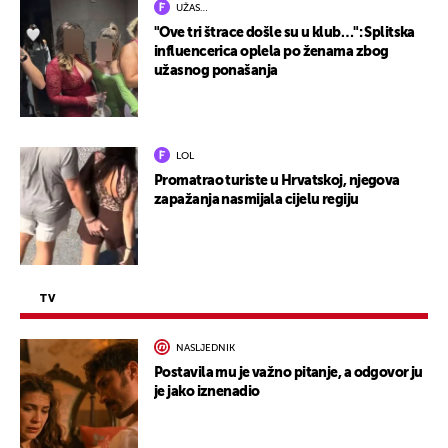
UŽAS…
"Ove tri štrace došle su u klub…": Splitska
influencerica oplela po ženama zbog
užasnog ponašanja
LOL
Promatrao turiste u Hrvatskoj, njegova
zapažanja nasmijala cijelu regiju
TV
NASLJEDNIK
Postavila mu je važno pitanje, a odgovor ju
je jako iznenadio