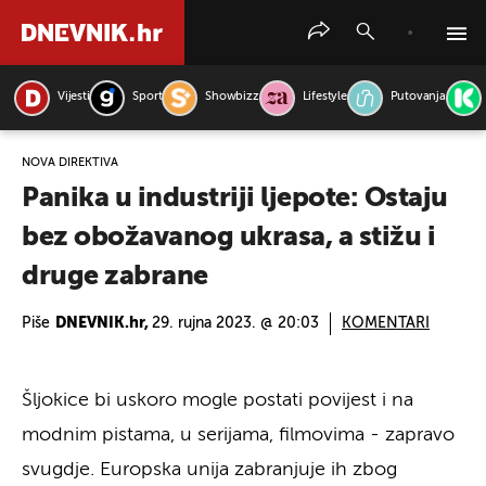
Vijesti
Sport
Showbizz
Lifestyle
Putovanja
PRETRAŽITE VIJESTI
NOVA DIREKTIVA
Panika u industriji ljepote: Ostaju
bez obožavanog ukrasa, a stižu i
druge zabrane
Piše
DNEVNIK.hr,
29. rujna 2023. @ 20:03
KOMENTARI
Šljokice bi uskoro mogle postati povijest i na
modnim pistama, u serijama, filmovima - zapravo
svugdje. Europska unija zabranjuje ih zbog