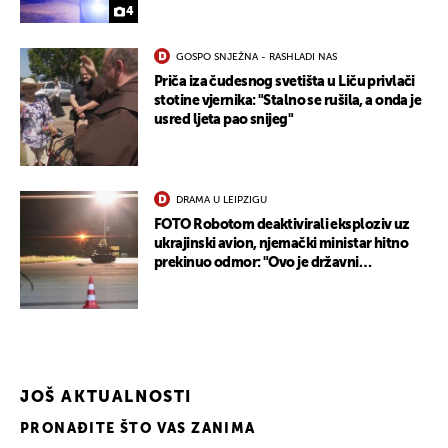
4
GOSPO SNJEŽNA - RASHLADI NAS
Priča iza čudesnog svetišta u Liču privlači
stotine vjernika: "Stalno se rušila, a onda je
usred ljeta pao snijeg"
DRAMA U LEIPZIGU
FOTO Robotom deaktivirali eksploziv uz
ukrajinski avion, njemački ministar hitno
prekinuo odmor: "Ovo je državni
terorizam"
JOŠ AKTUALNOSTI
PRONAĐITE ŠTO VAS ZANIMA