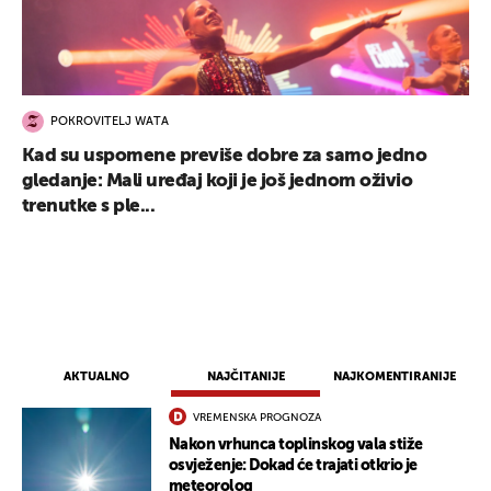
POKROVITELJ WATA
Kad su uspomene previše dobre za samo jedno
gledanje: Mali uređaj koji je još jednom oživio
trenutke s ple...
AKTUALNO
NAJČITANIJE
NAJKOMENTIRANIJE
VREMENSKA PROGNOZA
Nakon vrhunca toplinskog vala stiže
osvježenje: Dokad će trajati otkrio je
meteorolog