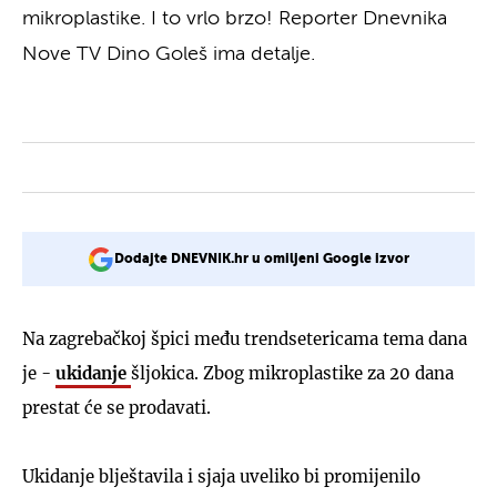
mikroplastike. I to vrlo brzo! Reporter Dnevnika
Nove TV Dino Goleš ima detalje.
Dodajte DNEVNIK.hr u omiljeni Google izvor
Na zagrebačkoj špici među trendsetericama tema dana
je -
ukidanje
šljokica. Zbog mikroplastike za 20 dana
prestat će se prodavati.
Ukidanje blještavila i sjaja uveliko bi promijenilo