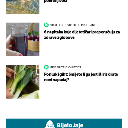
pokretljivost
VRIJEDI IH UVRSTITI U PREHRANU
6 napitaka koje dijetetičari preporučuju za
zdrave zglobove
PIŠE NUTRICIONISTICA
Poriluk i giht: Smijete li ga jesti ili riskirate
novi napadaj?