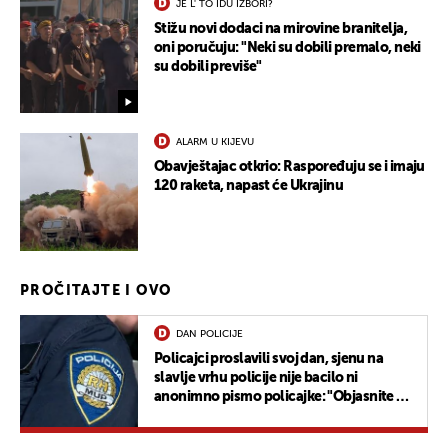
JE L' TO IDU IZBORI?
Stižu novi dodaci na mirovine branitelja,
oni poručuju: "Neki su dobili premalo, neki
su dobili previše"
ALARM U KIJEVU
Obavještajac otkrio: Raspoređuju se i imaju
120 raketa, napast će Ukrajinu
PROČITAJTE I OVO
DAN POLICIJE
Policajci proslavili svoj dan, sjenu na
slavlje vrhu policije nije bacilo ni
anonimno pismo policajke: "Objasnite mi
kako je moguće..."