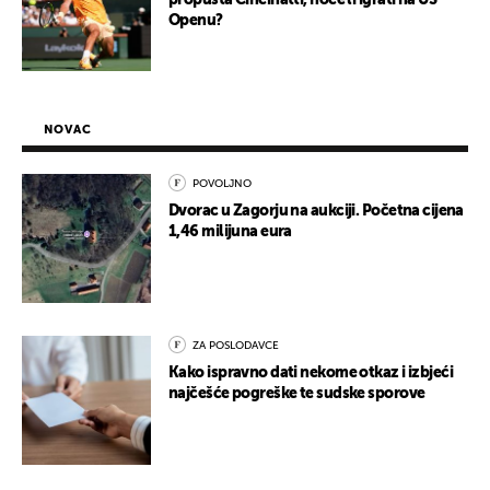
Openu?
NOVAC
POVOLJNO
Dvorac u Zagorju na aukciji. Početna cijena
1,46 milijuna eura
ZA POSLODAVCE
Kako ispravno dati nekome otkaz i izbjeći
najčešće pogreške te sudske sporove