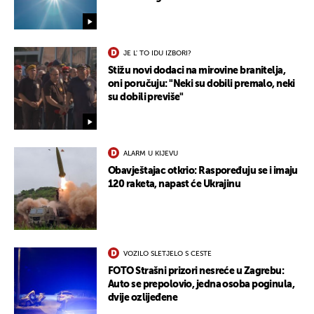
JE L' TO IDU IZBORI?
Stižu novi dodaci na mirovine branitelja,
oni poručuju: "Neki su dobili premalo, neki
su dobili previše"
ALARM U KIJEVU
Obavještajac otkrio: Raspoređuju se i imaju
120 raketa, napast će Ukrajinu
VOZILO SLETJELO S CESTE
FOTO Strašni prizori nesreće u Zagrebu:
Auto se prepolovio, jedna osoba poginula,
dvije ozlijeđene
UKLJUČITE NOTIFIKACIJE