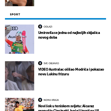
SPORT
ODLAZI
Umirovila se jedna od najboljih skijašica
novog doba
SVE OBJAVIO
VIDEO Australac ošišao Modrića i pokazao
novu Lukinu frizuru
NEMA KRAJA
Novi šok u teniskom svijetu: Alcaraz
propušta Cincinatti, hoće li igrati na US