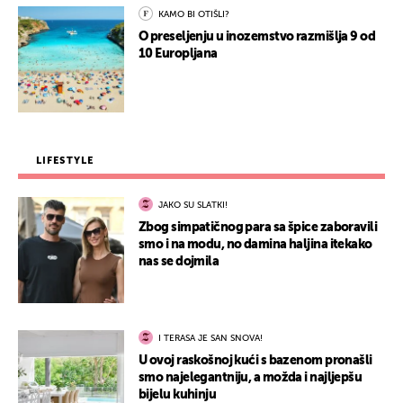
KAMO BI OTIŠLI?
O preseljenju u inozemstvo razmišlja 9 od
10 Europljana
LIFESTYLE
JAKO SU SLATKI!
Zbog simpatičnog para sa špice zaboravili
smo i na modu, no damina haljina itekako
nas se dojmila
I TERASA JE SAN SNOVA!
U ovoj raskošnoj kući s bazenom pronašli
smo najelegantniju, a možda i najljepšu
bijelu kuhinju