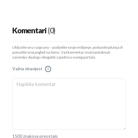
Komentari
(0)
Uključite se u raspravu – podijelite svoje mišljenje, postavite pitanja ili
ponudite svoj pogled na temu. Vaš komentar može potaknuti
zanimljiv dijalog i obogatiti zajednicu našeg portala.
Važna obavijest
!
1500 znakova preostalo