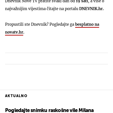
Dnevnik Nove TV pratite svaki dan od
19 sati
, a više o
najvažnijim vijestima čitajte na portalu
DNEVNIK.hr.
Propustili ste Dnevnik? Pogledajte ga
besplatno na
novatv.hr
.
AKTUALNO
Pogledajte snimku raskošne vile Milana