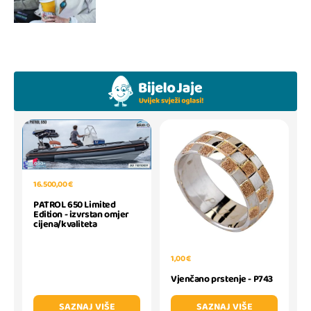
16.500,00 €
PATROL 650 Limited
Edition - izvrstan omjer
cijena/kvaliteta
1,00 €
Vjenčano prstenje - P743
SAZNAJ VIŠE
SAZNAJ VIŠE