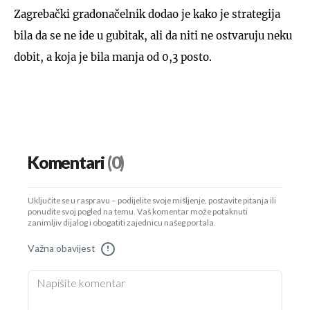
Zagrebački gradonačelnik dodao je kako je strategija
bila da se ne ide u gubitak, ali da niti ne ostvaruju neku
dobit, a koja je bila manja od 0,3 posto.
Komentari
(0)
Uključite se u raspravu – podijelite svoje mišljenje, postavite pitanja ili
ponudite svoj pogled na temu. Vaš komentar može potaknuti
zanimljiv dijalog i obogatiti zajednicu našeg portala.
Važna obavijest
!