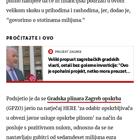
pismo namjere da će ih financijski podržati u ovom
velikom skoku u prihodima i rashodima, jer, dodao je,
"govorimo o stotinama milijuna."
PROČITAJTE I OVO
PROJEKT ZAGREB
Veliki propust zagrebačkih gradskih
vlasti, ostali bez goleme investicije: "Ovo
je epohalni projekt, netko mora preuzeti
odgovornost"
Podsjetio je da se
Gradska plinara Zagreb opskrba
(GPZO) javio na natječaj HERE 'za odabir opskrbljivača
u obvezi javne usluge opskrbe plinom' na način da
posluje s pozitivnom nulom, odnosno da se ne
nastavljaju gubitci od sedamdeset milijuna eura