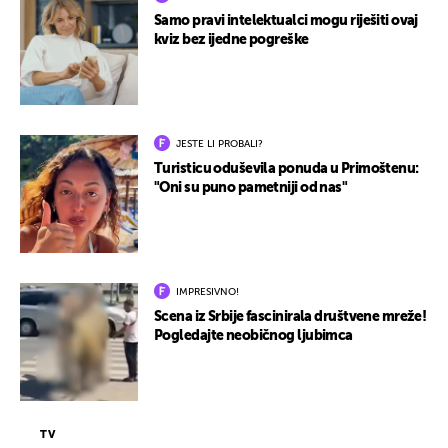
Samo pravi intelektualci mogu riješiti ovaj
kviz bez ijedne pogreške
JESTE LI PROBALI?
Turisticu oduševila ponuda u Primoštenu:
"Oni su puno pametniji od nas"
IMPRESIVNO!
Scena iz Srbije fascinirala društvene mreže!
Pogledajte neobičnog ljubimca
TV