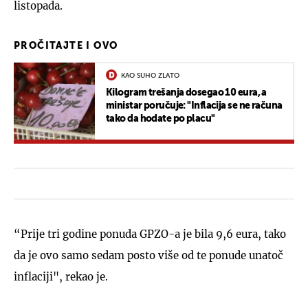
listopada.
PROČITAJTE I OVO
KAO SUHO ZLATO
Kilogram trešanja dosegao 10 eura, a
ministar poručuje: "Inflacija se ne računa
tako da hodate po placu"
“Prije tri godine ponuda GPZO-a je bila 9,6 eura, tako
da je ovo samo sedam posto više od te ponude unatoč
inflaciji", rekao je.