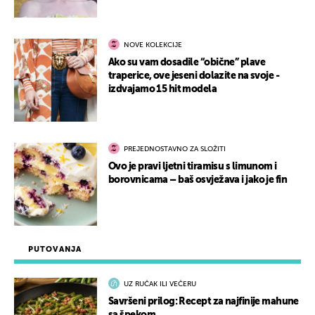
NOVE KOLEKCIJE
Ako su vam dosadile “obične” plave
traperice, ove jeseni dolazite na svoje -
izdvajamo 15 hit modela
PREJEDNOSTAVNO ZA SLOŽITI
Ovo je pravi ljetni tiramisu s limunom i
borovnicama – baš osvježava i jako je fin
PUTOVANJA
UZ RUČAK ILI VEČERU
Savršeni prilog: Recept za najfinije mahune
sa špekom