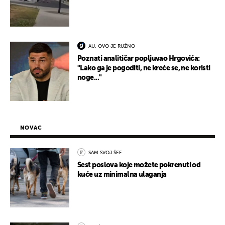
AU, OVO JE RUŽNO
Poznati analitičar popljuvao Hrgovića:
"Lako ga je pogoditi, ne kreće se, ne koristi
noge..."
NOVAC
SAM SVOJ ŠEF
Šest poslova koje možete pokrenuti od
kuće uz minimalna ulaganja