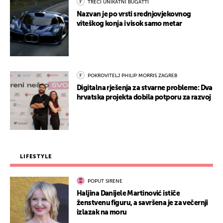
TREĆI UNIKATNI BUGATTI
Nazvan je po vrsti srednjovjekovnog
viteškog konja i visok samo metar
POKROVITELJ PHILIP MORRIS ZAGREB
Digitalna rješenja za stvarne probleme: Dva
hrvatska projekta dobila potporu za razvoj
LIFESTYLE
POPUT SIRENE
Haljina Danijele Martinović ističe
ženstvenu figuru, a savršena je za večernji
izlazak na moru