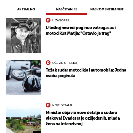
AKTUALNO
NAJČITANIJE
NAJKOMENTIRANIJE
UKLJUČITE NOTIFIKACIJE
U ZAGORJU
U teškoj nesreći poginuo vatrogasac i
motociklst Matija: "Ostavio je trag"
OČEVID U TIJEKU
Težak sudar motocikla i automobila: Jedna
osoba poginula
NOVI DETALJI
Ministar objavio nove detalje o sudaru
vlakova! Dvadeset je ozlijeđenih, mlađa
žena na intenzivnoj