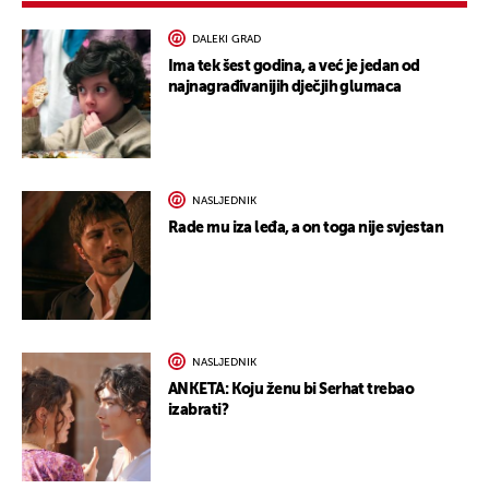
DALEKI GRAD
Ima tek šest godina, a već je jedan od
najnagrađivanijih dječjih glumaca
NASLJEDNIK
Rade mu iza leđa, a on toga nije svjestan
NASLJEDNIK
ANKETA: Koju ženu bi Serhat trebao
izabrati?