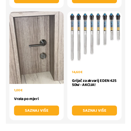
14,60 €
Grijač za akvarij EDEN 425
50W - AKCIJA!
1,00 €
Vrata po mjeri
SAZNAJ VIŠE
SAZNAJ VIŠE