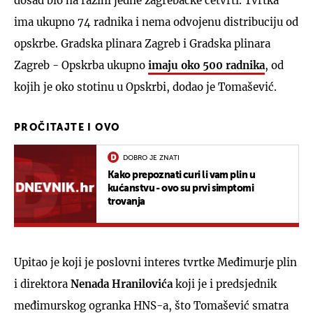
dosad bio na razini jedne zagrebačke četvrti. Tvrtka
ima ukupno 74 radnika i nema odvojenu distribuciju od
opskrbe. Gradska plinara Zagreb i Gradska plinara
Zagreb - Opskrba ukupno
imaju oko 500 radnika
, od
kojih je oko stotinu u Opskrbi, dodao je Tomašević.
PROČITAJTE I OVO
DOBRO JE ZNATI
Kako prepoznati curi li vam plin u
kućanstvu - ovo su prvi simptomi
trovanja
Upitao je koji je poslovni interes tvrtke Međimurje plin
i direktora
Nenada Hranilovića
koji je i predsjednik
međimurskog ogranka HNS-a, što Tomašević smatra