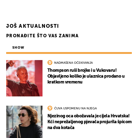
JOŠ AKTUALNOSTI
PRONAĐITE ŠTO VAS ZANIMA
SHOW
NADMAŠENA OČEKIVANJA
Thompson ruši brojke i u Vukovaru!
Objavljeno koliko je ulaznica prodano u
kratkom vremenu
ČUVA USPOMENU NA NJEGA
Njezinog oca obožavala je cijela Hrvatska!
Kći neprežaljenog pjevača projurila špicom
na dva kotača