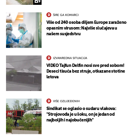
9
ŠIRE GA KOMARCI
Više od 240 osoba diljem Europe zaraženo
opasnim virusom: Najviše slučajeva u
našem susjedstvu
IZVANREDNA SITUACIJA
VIDEO Tajfun Delfin nosi sve pred sobom!
Deseci tisuća bez struje, otkazane stotine
letova
VIŠE OZLIJEĐENIH
Sindikat se oglasio o sudaru vlakova:
"Strojovođa je u šoku, on je jedan od
najboljih i najobučenijih"