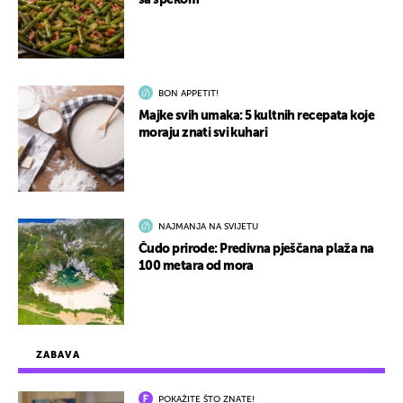
BON APPETIT!
Majke svih umaka: 5 kultnih recepata koje
moraju znati svi kuhari
NAJMANJA NA SVIJETU
Čudo prirode: Predivna pješčana plaža na
100 metara od mora
ZABAVA
POKAŽITE ŠTO ZNATE!