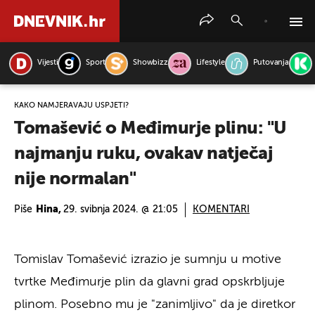
Vijesti
Sport
Showbizz
Lifestyle
Putovanja
PRETRAŽITE VIJESTI
KAKO NAMJERAVAJU USPJETI?
Tomašević o Međimurje plinu: "U
najmanju ruku, ovakav natječaj
nije normalan"
Piše
Hina,
29. svibnja 2024. @ 21:05
KOMENTARI
Tomislav Tomašević izrazio je sumnju u motive
tvrtke Međimurje plin da glavni grad opskrbljuje
plinom. Posebno mu je "zanimljivo" da je diretkor