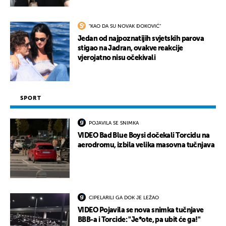
"KAO DA SU NOVAK ĐOKOVIĆ"
Jedan od najpoznatijih svjetskih parova
stigao na Jadran, ovakve reakcije
vjerojatno nisu očekivali
SPORT
POJAVILA SE SNIMKA
VIDEO Bad Blue Boysi dočekali Torcidu na
aerodromu, izbila velika masovna tučnjava
CIPELARILI GA DOK JE LEŽAO
VIDEO Pojavila se nova snimka tučnjave
BBB-a i Torcide: "Je*ote, pa ubit će ga!"