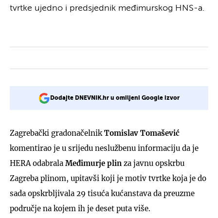
tvrtke ujedno i predsjednik međimurskog HNS-a.
Dodajte DNEVNIK.hr u omiljeni Google izvor
Zagrebački gradonačelnik
Tomislav Tomašević
komentirao je u srijedu neslužbenu informaciju da je
HERA odabrala
Međimurje plin
za javnu opskrbu
Zagreba plinom, upitavši koji je motiv tvrtke koja je do
sada opskrbljivala 29 tisuća kućanstava da preuzme
područje na kojem ih je deset puta više.