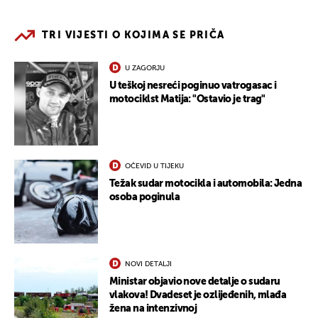
TRI VIJESTI O KOJIMA SE PRIČA
U ZAGORJU
U teškoj nesreći poginuo vatrogasac i
motociklst Matija: "Ostavio je trag"
OČEVID U TIJEKU
Težak sudar motocikla i automobila: Jedna
osoba poginula
NOVI DETALJI
Ministar objavio nove detalje o sudaru
vlakova! Dvadeset je ozlijeđenih, mlađa
žena na intenzivnoj