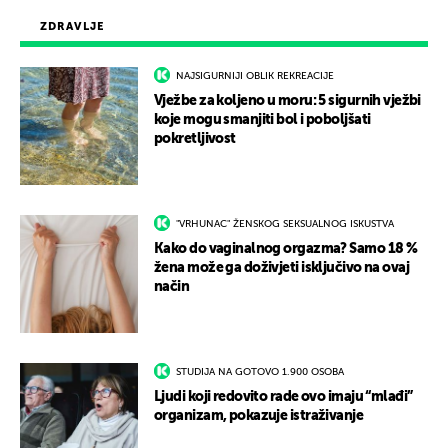
ZDRAVLJE
NAJSIGURNIJI OBLIK REKREACIJE
Vježbe za koljeno u moru: 5 sigurnih vježbi
koje mogu smanjiti bol i poboljšati
pokretljivost
"VRHUNAC" ŽENSKOG SEKSUALNOG ISKUSTVA
Kako do vaginalnog orgazma? Samo 18 %
žena može ga doživjeti isključivo na ovaj
način
STUDIJA NA GOTOVO 1.900 OSOBA
Ljudi koji redovito rade ovo imaju “mlađi”
organizam, pokazuje istraživanje