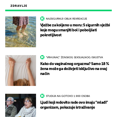
ZDRAVLJE
NAJSIGURNIJI OBLIK REKREACIJE
Vježbe za koljeno u moru: 5 sigurnih vježbi
koje mogu smanjiti bol i poboljšati
pokretljivost
"VRHUNAC" ŽENSKOG SEKSUALNOG ISKUSTVA
Kako do vaginalnog orgazma? Samo 18 %
žena može ga doživjeti isključivo na ovaj
način
STUDIJA NA GOTOVO 1.900 OSOBA
Ljudi koji redovito rade ovo imaju “mlađi”
organizam, pokazuje istraživanje