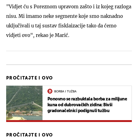
"Vidjet ću s Poreznom upravom zašto i iz kojeg razloga
nisu. Mi imamo neke segmente koje smo naknadno
uključivali u taj sustav fisklaizacije tako da ćemo
vidjeti ovo", rekao je Marić.
PROČITAJTE I OVO
BORBA I TUŽBA
Ponovno se razbuktala borba za milijune
kuna od dubrovačkih zidina: Bivši
gradonačelnici podignuli tužbu
PROČITAJTE I OVO