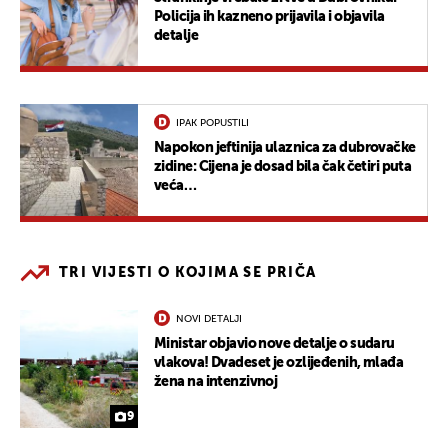
Policija ih kazneno prijavila i objavila
detalje
IPAK POPUSTILI
Napokon jeftinija ulaznica za dubrovačke
zidine: Cijena je dosad bila čak četiri puta
veća…
TRI VIJESTI O KOJIMA SE PRIČA
NOVI DETALJI
Ministar objavio nove detalje o sudaru
vlakova! Dvadeset je ozlijeđenih, mlađa
žena na intenzivnoj
9