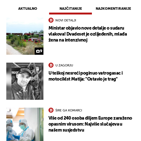
AKTUALNO
NAJČITANIJE
NAJKOMENTIRANIJE
NOVI DETALJI
Ministar objavio nove detalje o sudaru
vlakova! Dvadeset je ozlijeđenih, mlađa
žena na intenzivnoj
9
U ZAGORJU
U teškoj nesreći poginuo vatrogasac i
motociklst Matija: "Ostavio je trag"
ŠIRE GA KOMARCI
Više od 240 osoba diljem Europe zaraženo
opasnim virusom: Najviše slučajeva u
našem susjedstvu