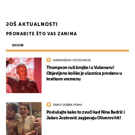
JOŠ AKTUALNOSTI
PRONAĐITE ŠTO VAS ZANIMA
SHOW
NADMAŠENA OČEKIVANJA
Thompson ruši brojke i u Vukovaru!
Objavljeno koliko je ulaznica prodano u
kratkom vremenu
SAMO DOBRA PISMA
Poslušajte kako to zvuči kad Nina Badrić i
Jakov Jozinović zapjevaju Oliverov hit!