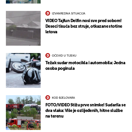
IZVANREDNA SITUACIJA
VIDEO Tajfun Delfin nosi sve pred sobom!
Deseci tisuća bez struje, otkazane stotine
letova
OČEVID U TIJEKU
Težak sudar motocikla i automobila: Jedna
osoba poginula
KOD BJELOVARA
FOTO/VIDEO Stižu prve snimke! Sudarila se
dva vlaka: Više je ozlijeđenih, hitne službe
na terenu