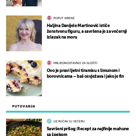
POPUT SIRENE
Haljina Danijele Martinović ističe
ženstvenu figuru, a savršena je za večernji
izlazak na moru
PREJEDNOSTAVNO ZA SLOŽITI
Ovo je pravi ljetni tiramisu s limunom i
borovnicama – baš osvježava i jako je fin
PUTOVANJA
UZ RUČAK ILI VEČERU
Savršeni prilog: Recept za najfinije mahune
sa špekom