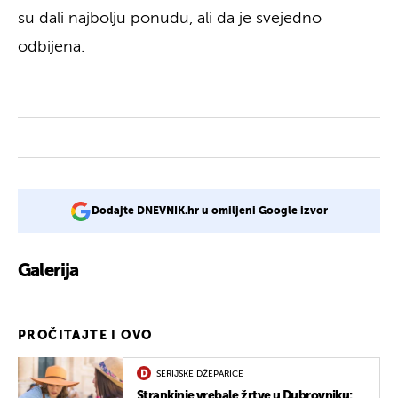
su dali najbolju ponudu, ali da je svejedno
odbijena.
Dodajte DNEVNIK.hr u omiljeni Google izvor
Galerija
1
PROČITAJTE I OVO
SERIJSKE DŽEPARICE
Strankinje vrebale žrtve u Dubrovniku: