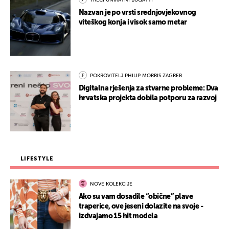
TREĆI UNIKATNI BUGATTI
Nazvan je po vrsti srednjovjekovnog
viteškog konja i visok samo metar
POKROVITELJ PHILIP MORRIS ZAGREB
Digitalna rješenja za stvarne probleme: Dva
hrvatska projekta dobila potporu za razvoj
LIFESTYLE
NOVE KOLEKCIJE
Ako su vam dosadile “obične” plave
traperice, ove jeseni dolazite na svoje -
izdvajamo 15 hit modela