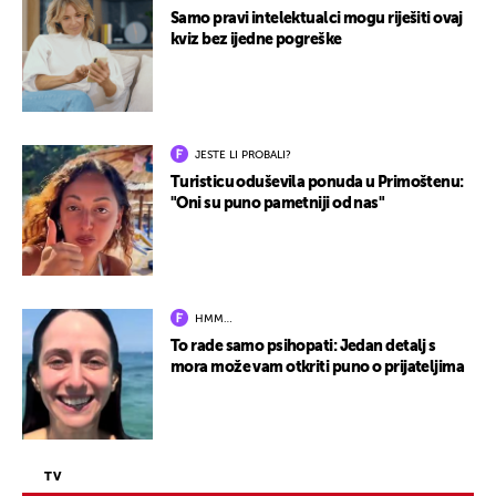
Samo pravi intelektualci mogu riješiti ovaj
kviz bez ijedne pogreške
JESTE LI PROBALI?
Turisticu oduševila ponuda u Primoštenu:
"Oni su puno pametniji od nas"
HMM…
To rade samo psihopati: Jedan detalj s
mora može vam otkriti puno o prijateljima
TV