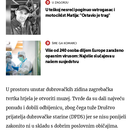
U ZAGORJU
U teškoj nesreći poginuo vatrogasac i
motociklst Matija: "Ostavio je trag"
ŠIRE GA KOMARCI
Više od 240 osoba diljem Europe zaraženo
opasnim virusom: Najviše slučajeva u
našem susjedstvu
U prostoru unutar dubrovačkih zidina zagrebačka
tvrtka htjela je otvoriti muzej. Tvrde da su dali najveću
ponudu i dobili odbijenicu, zbog čega tuže Društvo
prijatelja dubrovačke starine (DPDS) jer se nisu ponijeli
zakonito ni u skladu s dobrim poslovnim običajima.