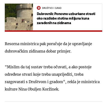
DRUŠTVO I GRAD
Dubrovnik: Ponovno uzburkane strasti
oko razdiobe stotina milijuna kuna
zarađenih na zidinama
Resorna ministrica pak poručuje da je upravljanje
dubrovačkim zidinama dobar primjer.
"Mislim da taj sustav treba očuvati, a ako postoje
određene stvari koje treba unaprijediti, treba
razgovarati s Društvom i gradom", rekla je ministrica
kulture Nina Obuljen Koržinek.