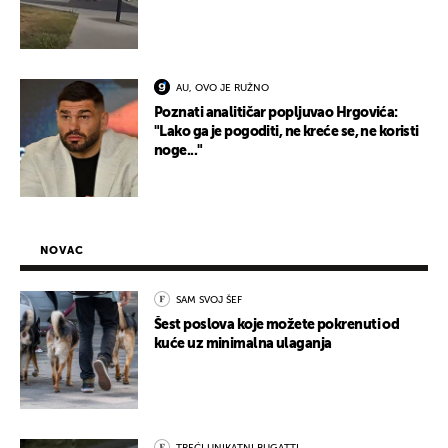
AU, OVO JE RUŽNO
Poznati analitičar popljuvao Hrgovića:
"Lako ga je pogoditi, ne kreće se, ne koristi
noge..."
NOVAC
SAM SVOJ ŠEF
Šest poslova koje možete pokrenuti od
kuće uz minimalna ulaganja