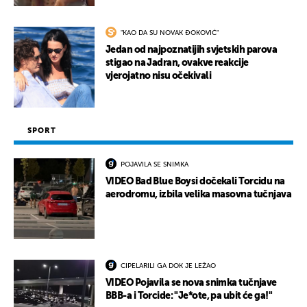
"KAO DA SU NOVAK ĐOKOVIĆ"
Jedan od najpoznatijih svjetskih parova
stigao na Jadran, ovakve reakcije
vjerojatno nisu očekivali
SPORT
POJAVILA SE SNIMKA
VIDEO Bad Blue Boysi dočekali Torcidu na
aerodromu, izbila velika masovna tučnjava
CIPELARILI GA DOK JE LEŽAO
VIDEO Pojavila se nova snimka tučnjave
BBB-a i Torcide: "Je*ote, pa ubit će ga!"