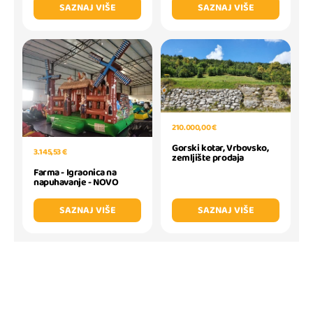
SAZNAJ VIŠE
SAZNAJ VIŠE
210.000,00 €
Gorski kotar, Vrbovsko,
3.145,53 €
zemljište prodaja
Farma - Igraonica na
napuhavanje - NOVO
SAZNAJ VIŠE
SAZNAJ VIŠE