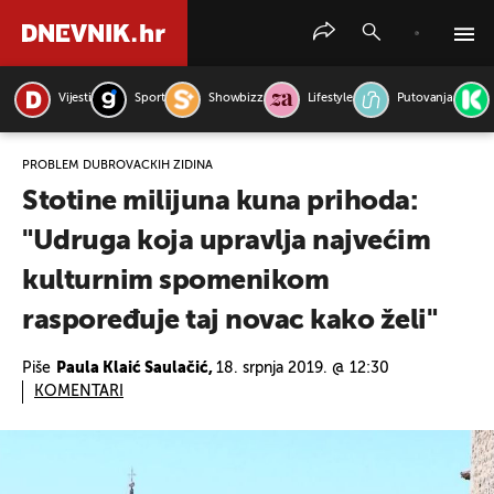
Vijesti
Sport
Showbizz
Lifestyle
Putovanja
PRETRAŽITE VIJESTI
PROBLEM DUBROVAČKIH ZIDINA
Stotine milijuna kuna prihoda:
"Udruga koja upravlja najvećim
kulturnim spomenikom
raspoređuje taj novac kako želi"
Piše
Paula Klaić Saulačić,
18. srpnja 2019. @ 12:30
KOMENTARI