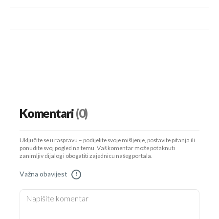
Komentari
(0)
Uključite se u raspravu – podijelite svoje mišljenje, postavite pitanja ili
ponudite svoj pogled na temu. Vaš komentar može potaknuti
zanimljiv dijalog i obogatiti zajednicu našeg portala.
Važna obavijest
!