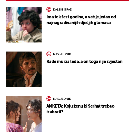
DALEKI GRAD
Ima tek šest godina, a već je jedan od
najnagrađivanijih dječjih glumaca
NASLJEDNIK
Rade mu iza leđa, a on toga nije svjestan
NASLJEDNIK
ANKETA: Koju ženu bi Serhat trebao
izabrati?