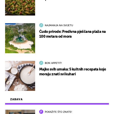
NAJMANJA NA SVIJETU
Čudo prirode: Predivna pješčana plaža na
100 metara od mora
BON APPETIT!
Majke svih umaka: 5 kultnih recepata koje
moraju znati svi kuhari
ZABAVA
POKAŽITE ŠTO ZNATE!