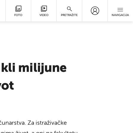
FOTO
VIDEO
PRETRAŽITE
NAVIGACIJA
i milijune
vot
čunarstva. Za istraživačke