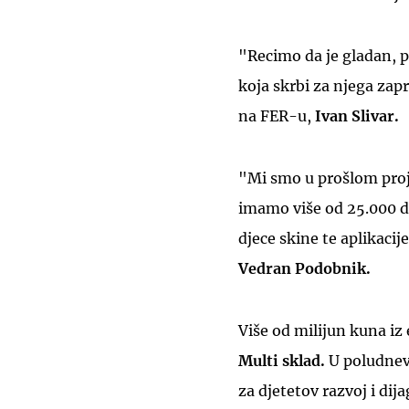
"Recimo da je gladan, p
koja skrbi za njega zap
na FER-u,
Ivan Slivar.
"Mi smo u prošlom projek
imamo više od 25.000 do
djece skine te aplikaci
Vedran Podobnik.
Više od milijun kuna iz
Multi sklad.
U poludnevn
za djetetov razvoj i dij