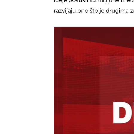
ideje povukli su milijune iz e
razvijaju ono što je drugima z