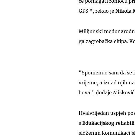
će pomagati roniocu pr
GPS ", rekao je
Nikola 
Milijunski međunarodni
ga zagrebačka ekipa. Ko
"Spomenuo sam da se isp
vrijeme, a iznad njih n
bova", dodaje Mišković
Hvalvrijedan uspjeh pos
s
Edukacijskog rehabili
složenim komunikacijs