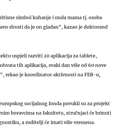
ritisne simbol kuhanje i onda mama tj. osoba
ravo shvati da je on gladan", kazao je doktorand
tu uspjeli razviti 20 aplikacija za tablete,
hvata tih aplikacija, svaki dan više od 60 nove
je", rekao je koordinator aktivnosti na FER-u,
 europskog socijalnog fonda povukli su za projekt
im boravcima na fakultetu, stručnjaci će brinuti
agnostiku, a roditelji će imati više vremena.