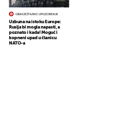
OBAVJEŠTAJNO UPOZORENJE
Uzbuna na istoku Europe:
Rusija bi mogla napasti, a
poznato i kada! Moguć i
kopneni upad u članicu
NATO-a