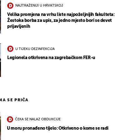
NAJTRAŽENIJI U HRVATSKOJ
Velika promjena na vrhu liste najpoželjnijih fakulteta:
Žestoka borba za upis, za jedno mjesto bori se devet
prijavljenih
U TIJEKU DEZINFEKCIJA
Legionela otkrivena na zagrebačkom FER-u
IMA SE PRIČA
ČEKA SE NALAZ OBDUKCIJE
U moru pronađeno tijelo: Otkriveno o kome se radi