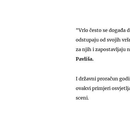
"Vrlo često se događa d
odstupaju od svojih vr
za njih i zapostavljaju 
Pavliša.
I državni proračun god
ovakvi primjeri osvjetl
sceni.