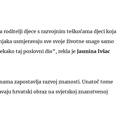
a roditelji djece s razvojnim teškoćama djeci koja
šnjaka usmjeravaju sve svoje životne snage samo
nekako taj poslovni dio", rekla je
Jasmina Ivšac
inama zapostavlja razvoj znanosti. Unatoč tome
javaju hrvatski obraz na svjetskoj znanstvenoj