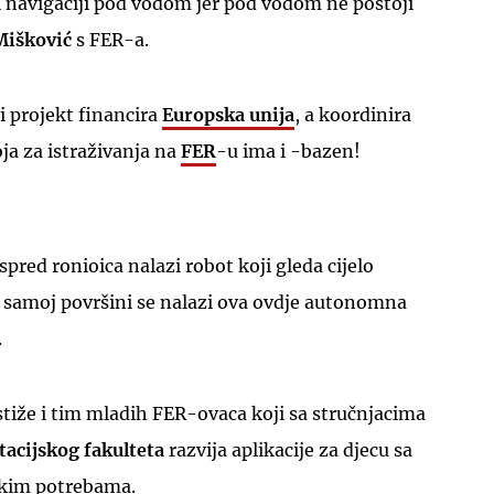
i navigaciji pod vodom jer pod vodom ne postoji
Mišković
s FER-a.
 projekt financira
Europska unija
, a koordinira
ja za istraživanja na
FER
-u ima i -bazen!
UKLJUČITE NOTIFIKACIJE
red ronioica nalazi robot koji gleda cijelo
a samoj površini se nalazi ova ovdje autonomna
.
tiže i tim mladih FER-ovaca koji sa stručnjacima
tacijskog fakulteta
razvija aplikacije za djecu sa
kim potrebama.