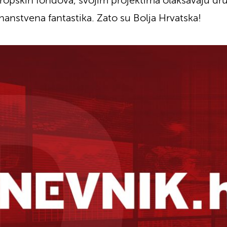
uropskih fondova, svojim projektima olakšavaju dru
nanstvena fantastika. Zato su Bolja Hrvatska!