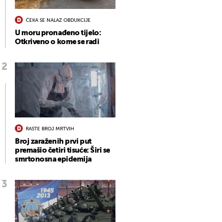
ČEKA SE NALAZ OBDUKCIJE
U moru pronađeno tijelo:
Otkriveno o kome se radi
RASTE BROJ MRTVIH
Broj zaraženih prvi put
premašio četiri tisuće: Širi se
smrtonosna epidemija