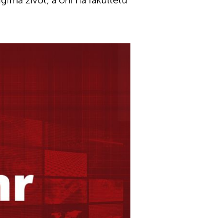
gima život, a oni na fakultetu