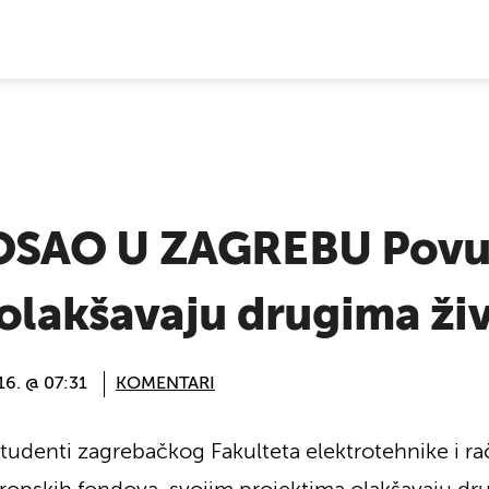
E VIJESTI
SAO U ZAGREBU Povukl
 olakšavaju drugima ži
016. @ 07:31
KOMENTARI
studenti zagrebačkog Fakulteta elektrotehnike i ra