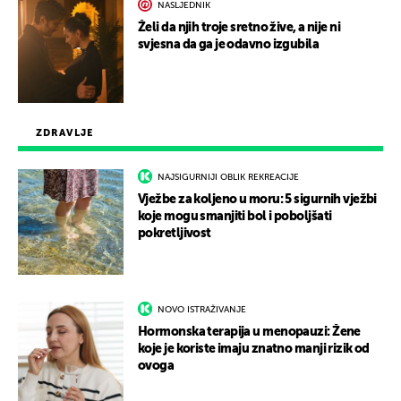
NASLJEDNIK
Želi da njih troje sretno žive, a nije ni
svjesna da ga je odavno izgubila
ZDRAVLJE
NAJSIGURNIJI OBLIK REKREACIJE
Vježbe za koljeno u moru: 5 sigurnih vježbi
koje mogu smanjiti bol i poboljšati
pokretljivost
NOVO ISTRAŽIVANJE
Hormonska terapija u menopauzi: Žene
koje je koriste imaju znatno manji rizik od
ovoga