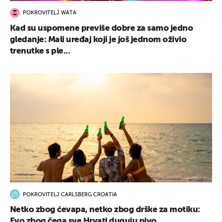
POKROVITELJ WATA
Kad su uspomene previše dobre za samo jedno
gledanje: Mali uređaj koji je još jednom oživio
trenutke s ple...
POKROVITELJ CARLSBERG CROATIA
Netko zbog ćevapa, netko zbog drške za motiku:
Evo zbog čega sve Hrvati duguju pivo...