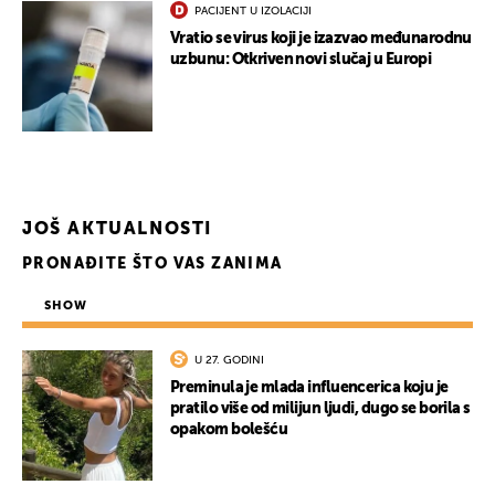
PACIJENT U IZOLACIJI
Vratio se virus koji je izazvao međunarodnu
uzbunu: Otkriven novi slučaj u Europi
JOŠ AKTUALNOSTI
PRONAĐITE ŠTO VAS ZANIMA
SHOW
U 27. GODINI
Preminula je mlada influencerica koju je
pratilo više od milijun ljudi, dugo se borila s
opakom bolešću