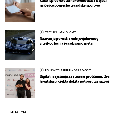
Kako ispravno dati nekome otkaz i izbjeći
najčešće pogreške te sudske sporove
TREĆI UNIKATNI BUGATTI
Nazvan je po vrsti srednjovjekovnog
viteškog konja i visok samo metar
POKROVITELJ PHILIP MORRIS ZAGREB
Digitalna rješenja za stvarne probleme: Dva
hrvatska projekta dobila potporu za razvoj
LIFESTYLE