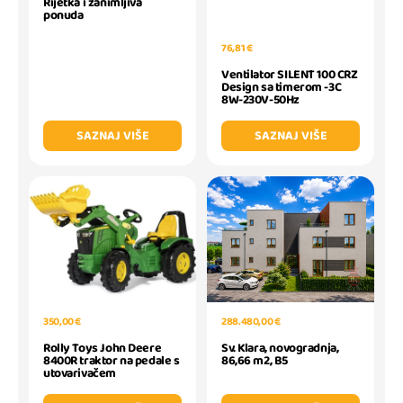
Rijetka i zanimljiva
ponuda
76,81 €
Ventilator SILENT 100 CRZ
Design sa timerom -3C
8W-230V-50Hz
SAZNAJ VIŠE
SAZNAJ VIŠE
350,00 €
288.480,00 €
Rolly Toys John Deere
Sv. Klara, novogradnja,
8400R traktor na pedale s
86,66 m2, B5
utovarivačem