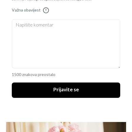
Važna obavijest
!
1500 znakova preostalo
Prijavite se