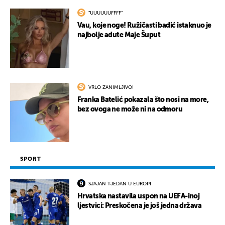
"UUUUUUFFFF"
Vau, koje noge! Ružičasti badić istaknuo je
najbolje adute Maje Šuput
VRLO ZANIMLJIVO!
Franka Batelić pokazala što nosi na more,
bez ovoga ne može ni na odmoru
SPORT
SJAJAN TJEDAN U EUROPI
Hrvatska nastavila uspon na UEFA-inoj
ljestvici: Preskočena je još jedna država