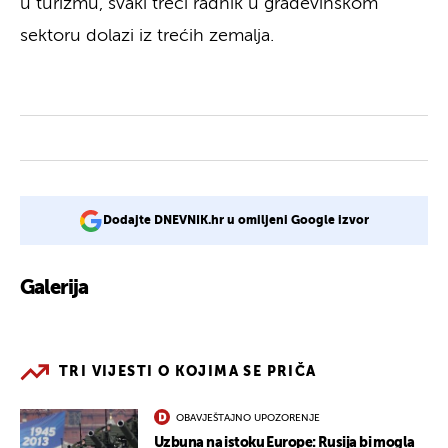
u turizmu, svaki treći radnik u građevinskom
sektoru dolazi iz trećih zemalja.
Dodajte DNEVNIK.hr u omiljeni Google izvor
Galerija
1
TRI VIJESTI O KOJIMA SE PRIČA
OBAVJEŠTAJNO UPOZORENJE
Uzbuna na istoku Europe: Rusija bi mogla