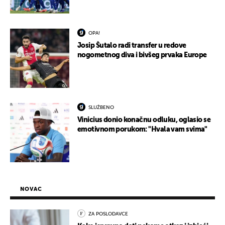
OPA!
Josip Šutalo radi transfer u redove
nogometnog diva i bivšeg prvaka Europe
SLUŽBENO
Vinicius donio konačnu odluku, oglasio se
emotivnom porukom: "Hvala vam svima"
NOVAC
ZA POSLODAVCE