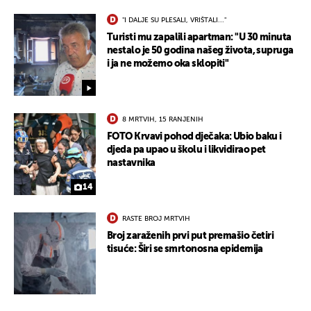
"I DALJE SU PLESALI, VRIŠTALI..."
Turisti mu zapalili apartman: "U 30 minuta
nestalo je 50 godina našeg života, supruga
i ja ne možemo oka sklopiti"
8 MRTVIH, 15 RANJENIH
FOTO Krvavi pohod dječaka: Ubio baku i
djeda pa upao u školu i likvidirao pet
nastavnika
14
RASTE BROJ MRTVIH
Broj zaraženih prvi put premašio četiri
tisuće: Širi se smrtonosna epidemija