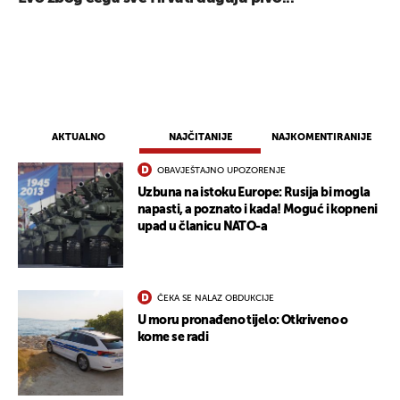
UKLJUČITE NOTIFIKACIJE
AKTUALNO
NAJČITANIJE
NAJKOMENTIRANIJE
OBAVJEŠTAJNO UPOZORENJE
Uzbuna na istoku Europe: Rusija bi mogla
napasti, a poznato i kada! Moguć i kopneni
upad u članicu NATO-a
ČEKA SE NALAZ OBDUKCIJE
U moru pronađeno tijelo: Otkriveno o
kome se radi