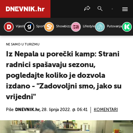
Vijesti
Sport
Showbizz
Lifestyle
Putovanja
PRETRAŽITE VIJESTI
NE SAMO U TURIZMU
Iz Nepala u porečki kamp: Strani
radnici spašavaju sezonu,
pogledajte koliko je dozvola
izdano - "Zadovoljni smo, jako su
vrijedni"
Piše
DNEVNIK.hr,
28. lipnja 2022. @ 06:41
KOMENTARI