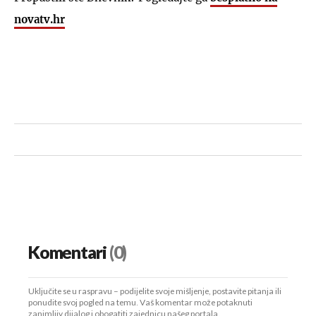
novatv.hr
Komentari
(0)
Uključite se u raspravu – podijelite svoje mišljenje, postavite pitanja ili
ponudite svoj pogled na temu. Vaš komentar može potaknuti
zanimljiv dijalog i obogatiti zajednicu našeg portala.