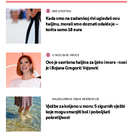
BAŠ EFEKTNA
Kada smo na zadarskoj rivi ugledali ovu
haljinu, morali smo doznati odakle je –
košta samo 18 eura
U NOJ NIJE VRUĆE
Ovo je savršena haljina za ljeto i more - nosi
je i Bojana Gregorić Vejzović
NAJSIGURNIJI OBLIK REKREACIJE
Vježbe za koljeno u moru: 5 sigurnih vježbi
koje mogu smanjiti bol i poboljšati
pokretljivost