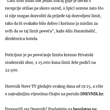
"Lani smo imali baš jedan slučaj gdje je dečko s
recepcije otišao pa skoro usred, u špici sezone zato što
si nije mogao dozvoliti da prijeđe taj dozvoljeni limit,
tako da bi svakako bilo dobro i korisno ja mislim za
svih da se taj limit poveća", kaže Alin Harambašić,
direktorica hotela.
Peticijom je po povećanje limita krenuo Hrvatski
studentski zbor, s 15.000 kuna limit žele podići na
22.500.
Dnevnik Nove TV gledajte svakog dana od 19:15, a više
o najvažnijim vijestima čitajte na portalu
DNEVNIK.hr.
Propustili ste Dnevnik? Pogledajte ga
besplatno na