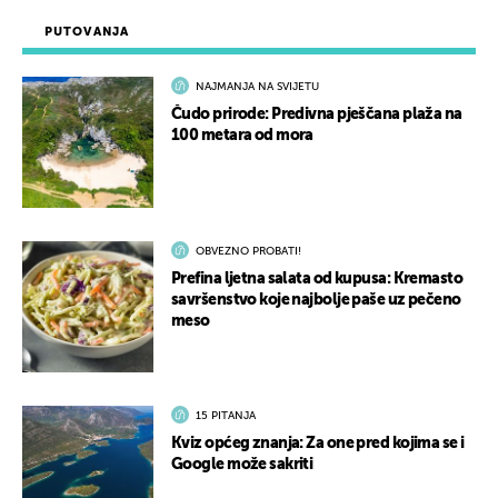
PUTOVANJA
NAJMANJA NA SVIJETU
Čudo prirode: Predivna pješčana plaža na
100 metara od mora
OBVEZNO PROBATI!
Prefina ljetna salata od kupusa: Kremasto
savršenstvo koje najbolje paše uz pečeno
meso
15 PITANJA
Kviz općeg znanja: Za one pred kojima se i
Google može sakriti