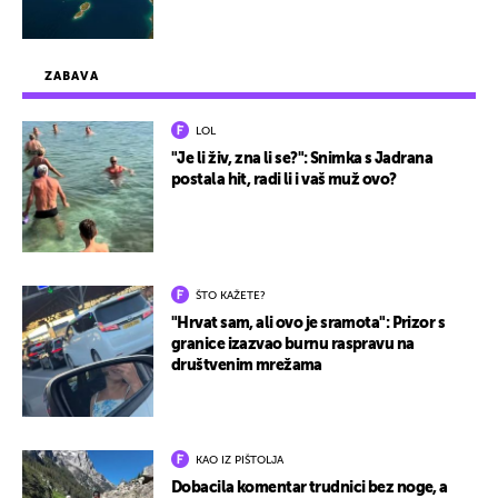
ZABAVA
LOL
"Je li živ, zna li se?": Snimka s Jadrana
postala hit, radi li i vaš muž ovo?
ŠTO KAŽETE?
"Hrvat sam, ali ovo je sramota": Prizor s
granice izazvao burnu raspravu na
društvenim mrežama
KAO IZ PIŠTOLJA
Dobacila komentar trudnici bez noge, a