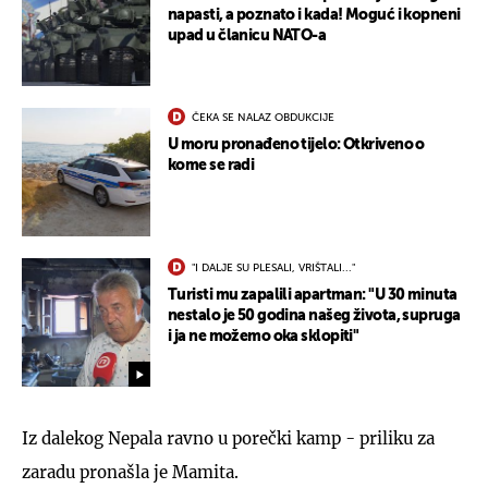
napasti, a poznato i kada! Moguć i kopneni
upad u članicu NATO-a
ČEKA SE NALAZ OBDUKCIJE
U moru pronađeno tijelo: Otkriveno o
kome se radi
"I DALJE SU PLESALI, VRIŠTALI..."
Turisti mu zapalili apartman: "U 30 minuta
nestalo je 50 godina našeg života, supruga
i ja ne možemo oka sklopiti"
Iz dalekog Nepala ravno u porečki kamp - priliku za
zaradu pronašla je Mamita.