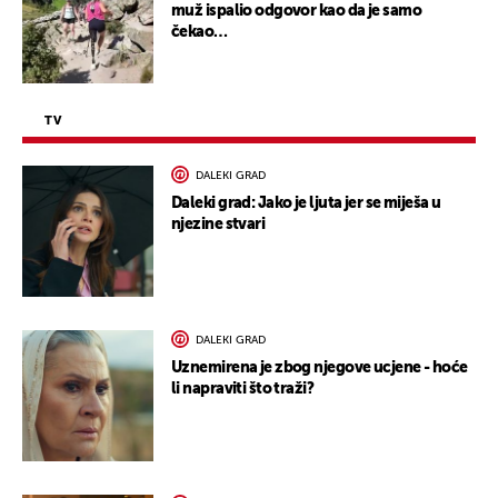
muž ispalio odgovor kao da je samo
čekao…
TV
DALEKI GRAD
Daleki grad: Jako je ljuta jer se miješa u
njezine stvari
DALEKI GRAD
Uznemirena je zbog njegove ucjene - hoće
li napraviti što traži?