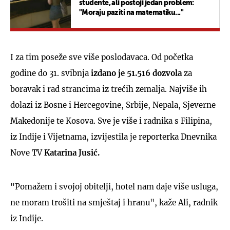
studente, ali postoji jedan problem:
"Moraju paziti na matematiku..."
I za tim poseže sve više poslodavaca. Od početka
godine do 31. svibnja
izdano je 51.516 dozvola
za
boravak i rad strancima iz trećih zemalja. Najviše ih
dolazi iz Bosne i Hercegovine, Srbije, Nepala, Sjeverne
Makedonije te Kosova. Sve je više i radnika s Filipina,
iz Indije i Vijetnama, izvijestila je reporterka Dnevnika
Nove TV
Katarina Jusić.
"Pomažem i svojoj obitelji, hotel nam daje više usluga,
ne moram trošiti na smještaj i hranu", kaže Ali, radnik
iz Indije.