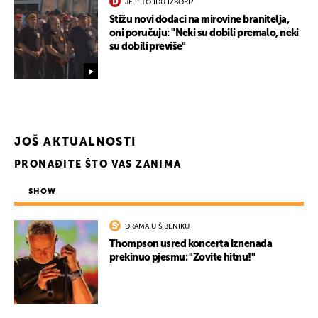
JE L' TO IDU IZBORI?
Stižu novi dodaci na mirovine branitelja,
oni poručuju: "Neki su dobili premalo, neki
su dobili previše"
JOŠ AKTUALNOSTI
PRONAĐITE ŠTO VAS ZANIMA
SHOW
DRAMA U ŠIBENIKU
Thompson usred koncerta iznenada
prekinuo pjesmu: "Zovite hitnu!"