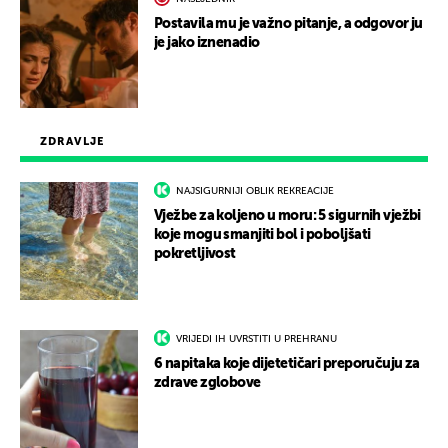
Postavila mu je važno pitanje, a odgovor ju
je jako iznenadio
ZDRAVLJE
NAJSIGURNIJI OBLIK REKREACIJE
Vježbe za koljeno u moru: 5 sigurnih vježbi
koje mogu smanjiti bol i poboljšati
pokretljivost
VRIJEDI IH UVRSTITI U PREHRANU
6 napitaka koje dijetetičari preporučuju za
zdrave zglobove