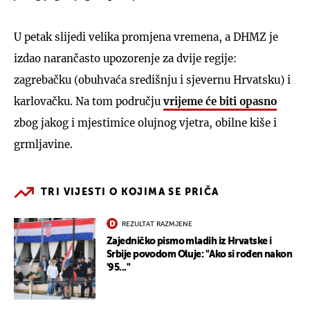
U petak slijedi velika promjena vremena, a DHMZ je
izdao narančasto upozorenje za dvije regije:
zagrebačku (obuhvaća središnju i sjevernu Hrvatsku) i
karlovačku. Na tom području
vrijeme će biti opasno
zbog jakog i mjestimice olujnog vjetra, obilne kiše i
grmljavine.
TRI VIJESTI O KOJIMA SE PRIČA
REZULTAT RAZMJENE
Zajedničko pismo mladih iz Hrvatske i
Srbije povodom Oluje: "Ako si rođen nakon
'95..."