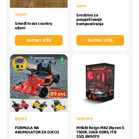
5,80 €
42,00 €
Sredstvo za
pospješivanje
Smeđi hrast country
kompostiranja
uljeni
SAZNAJ VIŠE
SAZNAJ VIŠE
89,99 €
1.689,00 €
FORMULA NA
MYABI Reign MK2 (Ryzen 5
AKUMULATOR ZA DJECU
7500F, 32GB DDR5, 1TB
SSD, RX9070