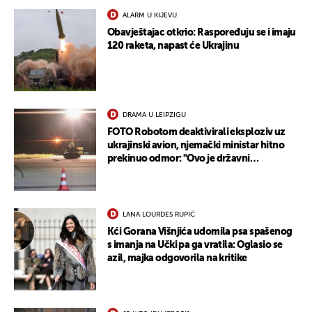
ALARM U KIJEVU
Obavještajac otkrio: Raspoređuju se i imaju
120 raketa, napast će Ukrajinu
DRAMA U LEIPZIGU
FOTO Robotom deaktivirali eksploziv uz
ukrajinski avion, njemački ministar hitno
prekinuo odmor: "Ovo je državni
terorizam"
LANA LOURDES RUPIĆ
UKLJUČITE NOTIFIKACIJE
Kći Gorana Višnjića udomila psa spašenog
s imanja na Učki pa ga vratila: Oglasio se
azil, majka odgovorila na kritike