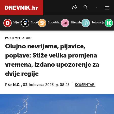
Vijesti
Sport
Showbizz
Lifestyle
Putovanja
PRETRAŽITE VIJESTI
PAD TEMPERATURE
Olujno nevrijeme, pijavice,
poplave: Stiže velika promjena
vremena, izdano upozorenje za
dvije regije
Piše
N.C. ,
03. kolovoza 2023. @ 08:45
KOMENTARI