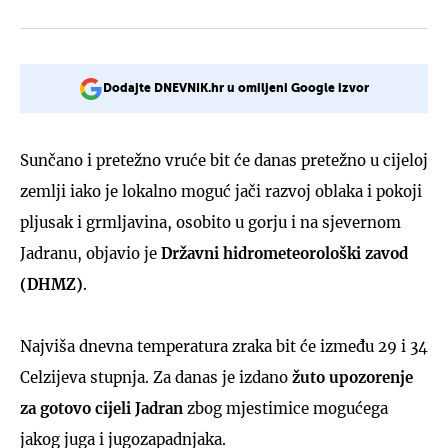
Dodajte DNEVNIK.hr u omiljeni Google izvor
Sunčano i pretežno vruće bit će danas pretežno u cijeloj
zemlji iako je lokalno moguć jači razvoj oblaka i pokoji
pljusak i grmljavina, osobito u gorju i na sjevernom
Jadranu, objavio je
Državni hidrometeorološki zavod
(DHMZ)
.
Najviša dnevna temperatura zraka bit će između 29 i 34
Celzijeva stupnja. Za danas je izdano
žuto upozorenje
za gotovo cijeli Jadran
zbog mjestimice mogućega
jakog juga i jugozapadnjaka.