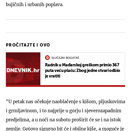
bujičnih i urbanih poplava.
PROČITAJTE I OVO
SLUČAJNI BOGATAŠ
Radnik u Mađarskoj greškom primio 367
puta veću plaću: Zbog jedne stvari odbio
je vratiti
"U petak nas očekuje naoblačenje s kišom, pljuskovima
i grmljavinom, i to najprije u gorju i sjeverozapadnim
predjelima, a u noći na subotu proširit će se i na istok
zemlje. Gotovo sigurno bit će i obilne kiše, a moguće je