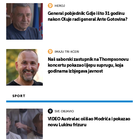
HEROJ
General pobjednik: Gdje i što 31 godinu
nakon Oluje radi general Ante Gotovina?
IMAJU TRI KĆERI
Naš saborski zastupnik na Thompsonovu
koncertu pokazao lijepu suprugu, koja
godinama izbjegava javnost
SPORT
SVE OBJAVIO
VIDEO Australac ošišao Modrića i pokazao
novu Lukinu frizuru