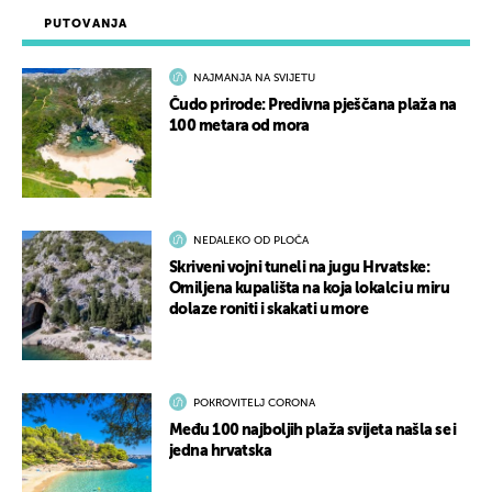
PUTOVANJA
NAJMANJA NA SVIJETU
Čudo prirode: Predivna pješčana plaža na
100 metara od mora
NEDALEKO OD PLOČA
Skriveni vojni tuneli na jugu Hrvatske:
Omiljena kupališta na koja lokalci u miru
dolaze roniti i skakati u more
POKROVITELJ CORONA
Među 100 najboljih plaža svijeta našla se i
jedna hrvatska