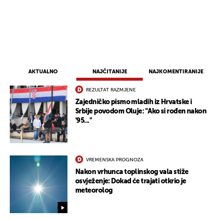
AKTUALNO
NAJČITANIJE
NAJKOMENTIRANIJE
REZULTAT RAZMJENE
Zajedničko pismo mladih iz Hrvatske i
Srbije povodom Oluje: "Ako si rođen nakon
'95..."
VREMENSKA PROGNOZA
Nakon vrhunca toplinskog vala stiže
osvježenje: Dokad će trajati otkrio je
meteorolog