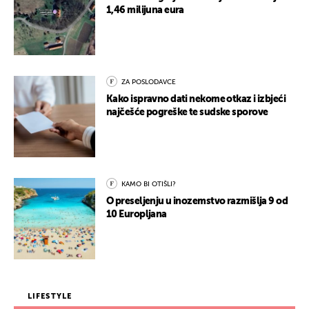
1,46 milijuna eura
ZA POSLODAVCE
Kako ispravno dati nekome otkaz i izbjeći
najčešće pogreške te sudske sporove
KAMO BI OTIŠLI?
O preseljenju u inozemstvo razmišlja 9 od
10 Europljana
LIFESTYLE