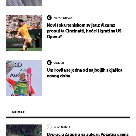
NEMA KRAJA
Novi šok u teniskom svijetu: Alcaraz
propušta Cincinatti, hoće li igrati na US
Openu?
ODLAZI
Umirovila se jedna od najboljih skijašica
novog doba
NOVAC
POVOLJNO
Dvorac u Zagorju na aukciji. Početna cijena