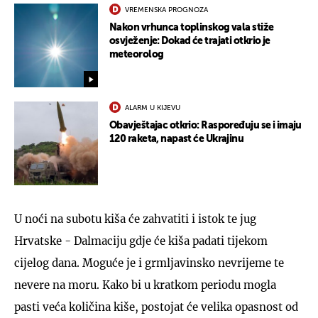
VREMENSKA PROGNOZA
Nakon vrhunca toplinskog vala stiže
osvježenje: Dokad će trajati otkrio je
meteorolog
ALARM U KIJEVU
Obavještajac otkrio: Raspoređuju se i imaju
120 raketa, napast će Ukrajinu
U noći na subotu kiša će zahvatiti i istok te jug
Hrvatske - Dalmaciju gdje će kiša padati tijekom
cijelog dana. Moguće je i grmljavinsko nevrijeme te
nevere na moru. Kako bi u kratkom periodu mogla
pasti veća količina kiše, postojat će velika opasnost od