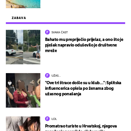
ZABAVA
SVAKA ČAST
Bahato mu prepriječio prijelaz, a ono što je
pješak napravio oduševilo je društvene
mreže
UŽAS…
"Ove tri štrace došle su u klub…": Splitska
influencerica oplela po ženama zbog
užasnog ponašanja
LOL
Promatrao turiste u Hrvatskoj, njegova