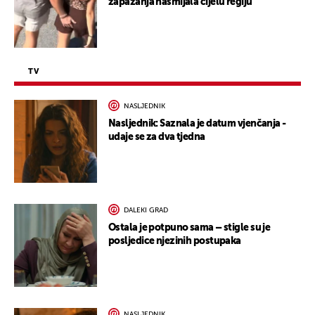
zapažanja nasmijala cijelu regiju
TV
NASLJEDNIK
Nasljednik: Saznala je datum vjenčanja -
udaje se za dva tjedna
DALEKI GRAD
Ostala je potpuno sama – stigle su je
posljedice njezinih postupaka
NASLJEDNIK