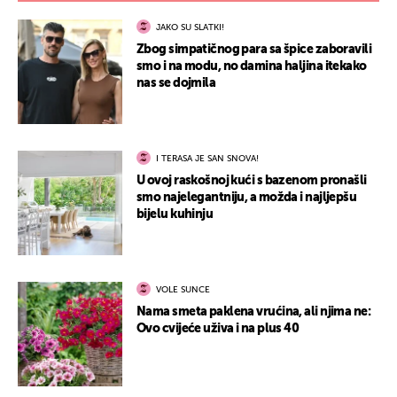
JAKO SU SLATKI!
Zbog simpatičnog para sa špice zaboravili
smo i na modu, no damina haljina itekako
nas se dojmila
I TERASA JE SAN SNOVA!
U ovoj raskošnoj kući s bazenom pronašli
smo najelegantniju, a možda i najljepšu
bijelu kuhinju
VOLE SUNCE
Nama smeta paklena vrućina, ali njima ne:
Ovo cvijeće uživa i na plus 40