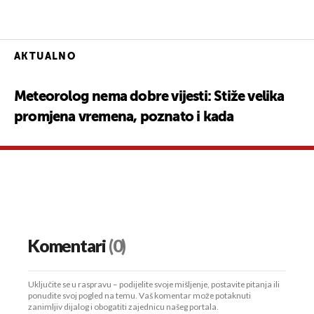
AKTUALNO
Meteorolog nema dobre vijesti: Stiže velika
promjena vremena, poznato i kada
Komentari
(0)
Uključite se u raspravu – podijelite svoje mišljenje, postavite pitanja ili
ponudite svoj pogled na temu. Vaš komentar može potaknuti
zanimljiv dijalog i obogatiti zajednicu našeg portala.