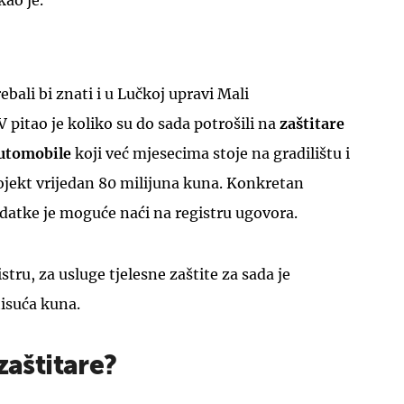
kao je.
ebali bi znati i u Lučkoj upravi Mali
 pitao je koliko su do sada potrošili na
zaštitare
automobile
koji već mjesecima stoje na gradilištu i
ojekt vrijedan 80 milijuna kuna. Konkretan
datke je moguće naći na registru ugovora.
tru, za usluge tjelesne zaštite za sada je
isuća kuna.
zaštitare?