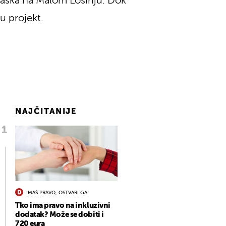
rtvaška na Malom Lošinju. Dok
u projekt.
NAJČITANIJE
IMAŠ PRAVO, OSTVARI GA!
Tko ima pravo na inkluzivni
dodatak? Može se dobiti i
720 eura