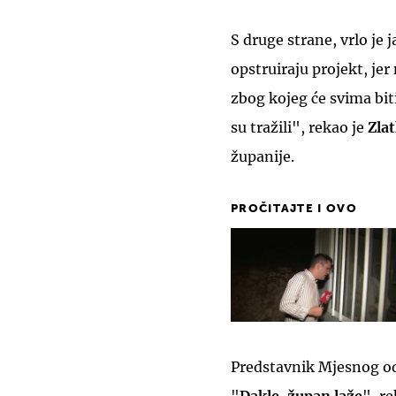
S druge strane, vrlo je 
opstruiraju projekt, je
zbog kojeg će svima biti
su tražili", rekao je
Zla
županije.
PROČITAJTE I OVO
Predstavnik Mjesnog odb