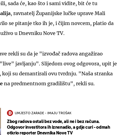
ili, sada će, kao što i sami vidite, bit će tu
alija
, ravnatelj Županijske lučke uprave Mali
lo se pitanje tko ih je, i čijim novcem, platio da
uživo u Dnevniku Nove TV.
UKLJUČITE NOTIFIKACIJE
ave rekli su da je "izvođač radova angažirao
"live" javljanju". Slijedom ovog odgovora, upit je
 koji su demantirali ovu tvrdnju. "Naša stranka
re
na predmentnom gradilištu", rekli su.
UMJESTO ZARADE - IMAJU TROŠAK
Zbog radova ostali bez vode, ali ne i bez računa.
Odgovor investitora ih iznenadio, a gdje curi - odmah
otkrio reporter Dnevnika Nove TV