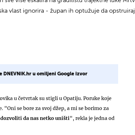
an sve više eskalira na gradilištu trajektne luke M
ska vlast ignorira - župan ih optužuje da opstruiraj
e DNEVNIK.hr u omiljeni Google izvor
ovika u četvrtak su stigli u Opatiju. Poruke koje
ne. "Oni se bore za svoj džep, a mi se borimo za
dozvoliti da nas netko uništi
", rekla je jedna od