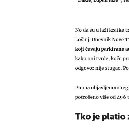
"
Dakle, župan laže
", re
No da su u laži kratke tr
Lošinj. Dnevnik Nove TV
koji čuvaju parkirane 
kako oni tvrde, koče pr
odgovor nije stugao. Po
Prema objavljenom regis
potrošeno više od 496 t
Tko je platio 