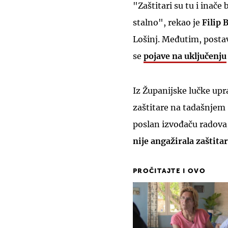
"Zaštitari su tu i inače b
stalno", rekao je
Filip B
Lošinj. Međutim, postavi
se
pojave na
uključenju
Iz Županijske lučke upr
zaštitare na tadašnjem 
poslan izvođaču radova,
nije angažirala zaštita
PROČITAJTE I OVO