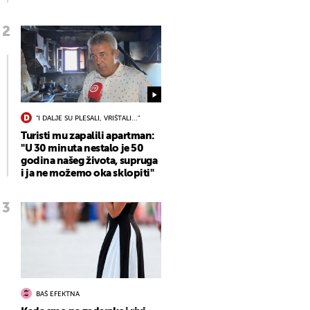
"I DALJE SU PLESALI, VRIŠTALI..."
Turisti mu zapalili apartman:
"U 30 minuta nestalo je 50
godina našeg života, supruga
i ja ne možemo oka sklopiti"
BAŠ EFEKTNA