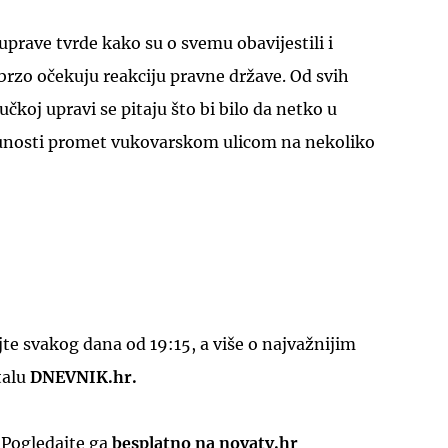
uprave tvrde kako su o svemu obavijestili i
 brzo očekuju reakciju pravne države. Od svih
čkoj upravi se pitaju što bi bilo da netko u
punosti promet vukovarskom ulicom na nekoliko
e svakog dana od 19:15, a više o najvažnijim
talu
DNEVNIK.hr.
 Pogledajte ga
besplatno na novatv.hr