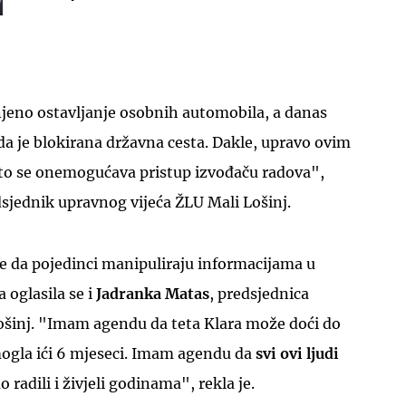
njeno ostavljanje osobnih automobila, a danas
da je blokirana državna cesta. Dakle, upravo ovim
to se onemogućava pristup izvođaču radova",
dsjednik upravnog vijeća ŽLU Mali Lošinj.
e da pojedinci manipuliraju informacijama u
a oglasila se i
Jadranka Matas
, predsjednica
šinj. "Imam agendu da teta Klara može doći do
mogla ići 6 mjeseci. Imam agendu da
svi ovi ljudi
radili i živjeli godinama", rekla je.