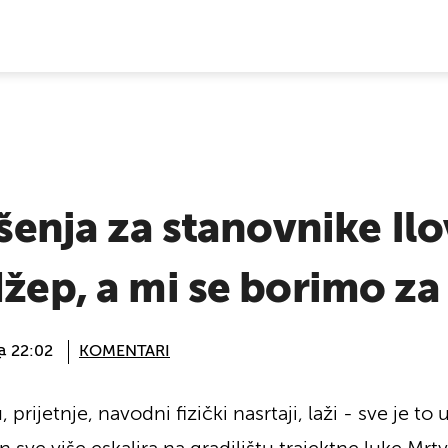
E VIJESTI
ešenja za stanovnike Ilo
džep, a mi se borimo za 
 @ 22:02
KOMENTARI
rijetnje, navodni fizički nasrtaji, laži - sve je to