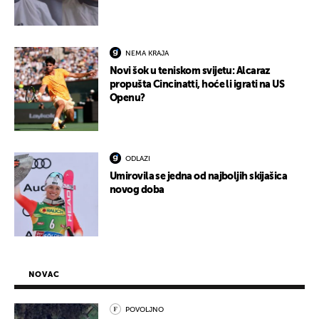
NEMA KRAJA
Novi šok u teniskom svijetu: Alcaraz
propušta Cincinatti, hoće li igrati na US
Openu?
ODLAZI
Umirovila se jedna od najboljih skijašica
novog doba
NOVAC
POVOLJNO