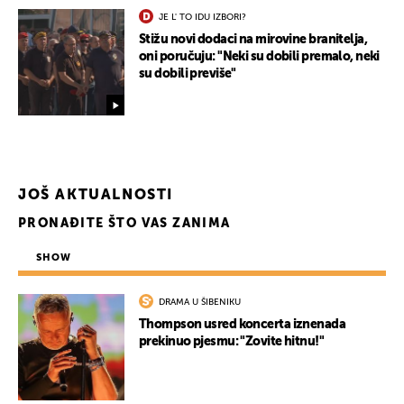
JE L' TO IDU IZBORI?
Stižu novi dodaci na mirovine branitelja,
oni poručuju: "Neki su dobili premalo, neki
su dobili previše"
JOŠ AKTUALNOSTI
PRONAĐITE ŠTO VAS ZANIMA
SHOW
UKLJUČITE NOTIFIKACIJE
DRAMA U ŠIBENIKU
Thompson usred koncerta iznenada
prekinuo pjesmu: "Zovite hitnu!"