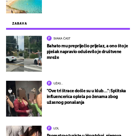
ZABAVA
SVAKA ČAST
Bahato mu prepriječio prijelaz, a ono što je
pješak napravio oduševilo je društvene
mreže
UŽAS…
"Ove tri štrace došle su u klub…": Splitska
influencerica oplela po ženama zbog
užasnog ponašanja
LOL