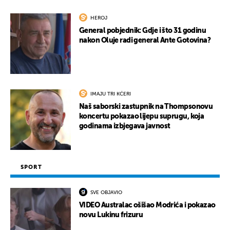
HEROJ
General pobjednik: Gdje i što 31 godinu
nakon Oluje radi general Ante Gotovina?
IMAJU TRI KĆERI
Naš saborski zastupnik na Thompsonovu
koncertu pokazao lijepu suprugu, koja
godinama izbjegava javnost
SPORT
SVE OBJAVIO
VIDEO Australac ošišao Modrića i pokazao
novu Lukinu frizuru