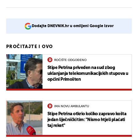
Dodajte DNEVNIK.hr u omiljeni Google izvor
PROČITAJTE I OVO
ROČIŠTE ODGOĐENO
Stipe Petrina priveden na sud zbog
uklanjanja telekomunikacijskih stupova u
općini Primošten
IMA NOVU AMBULANTU
Stipe Petrina otkrio koliko zapravo košta
jedan liječnički tim: "Nismo htjeli plaćati
taj reket"