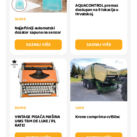
AQUACONTROL premaz
dostupan na 9 lokacija u
Hrvatskoj.
16,99 €
Najjeftiniji automatski
dozator sapuna na senzor
SAZNAJ VIŠE
SAZNAJ VIŠE
50,00 €
1,00 €
VINTAGE PISAĆA MAŠINA
Krone comprima cv150xc
UNIS TBM DE LUXE / R1,
RATE!