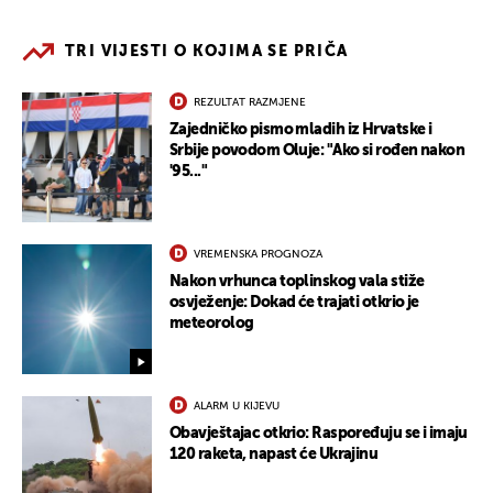
TRI VIJESTI O KOJIMA SE PRIČA
REZULTAT RAZMJENE
Zajedničko pismo mladih iz Hrvatske i
Srbije povodom Oluje: "Ako si rođen nakon
'95..."
VREMENSKA PROGNOZA
Nakon vrhunca toplinskog vala stiže
osvježenje: Dokad će trajati otkrio je
meteorolog
ALARM U KIJEVU
Obavještajac otkrio: Raspoređuju se i imaju
120 raketa, napast će Ukrajinu