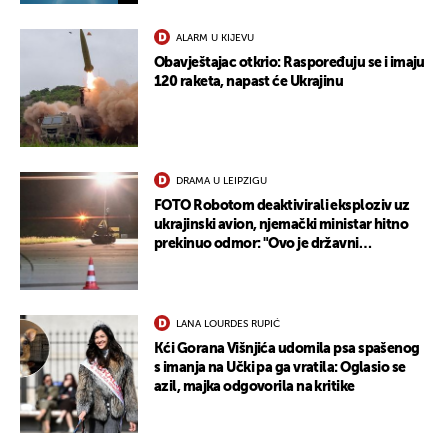
ALARM U KIJEVU
Obavještajac otkrio: Raspoređuju se i imaju
120 raketa, napast će Ukrajinu
DRAMA U LEIPZIGU
FOTO Robotom deaktivirali eksploziv uz
ukrajinski avion, njemački ministar hitno
prekinuo odmor: "Ovo je državni
terorizam"
LANA LOURDES RUPIĆ
Kći Gorana Višnjića udomila psa spašenog
s imanja na Učki pa ga vratila: Oglasio se
azil, majka odgovorila na kritike