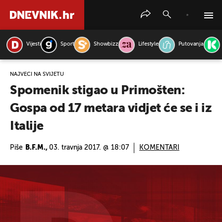
Vijesti
Sport
Showbizz
Lifestyle
Putovanja
PRETRAŽITE VIJESTI
NAJVEĆI NA SVIJETU
Spomenik stigao u Primošten:
Gospa od 17 metara vidjet će se i iz
Italije
Piše
B.F.M.,
03. travnja 2017. @ 18:07
KOMENTARI