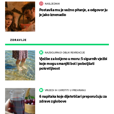
NASLJEDNIK
Postavila mu je važno pitanje, a odgovor ju
je jako iznenadio
ZDRAVLJE
NAJSIGURNIJI OBLIK REKREACIJE
Vježbe za koljeno u moru: 5 sigurnih vježbi
koje mogu smanjiti bol i poboljšati
pokretljivost
VRIJEDI IH UVRSTITI U PREHRANU
6 napitaka koje dijetetičari preporučuju za
zdrave zglobove