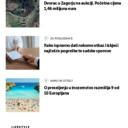
Dvorac u Zagorju na aukciji. Početna cijena
1,46 milijuna eura
ZA POSLODAVCE
Kako ispravno dati nekome otkaz i izbjeći
najčešće pogreške te sudske sporove
KAMO BI OTIŠLI?
O preseljenju u inozemstvo razmišlja 9 od
10 Europljana
LIFESTYLE