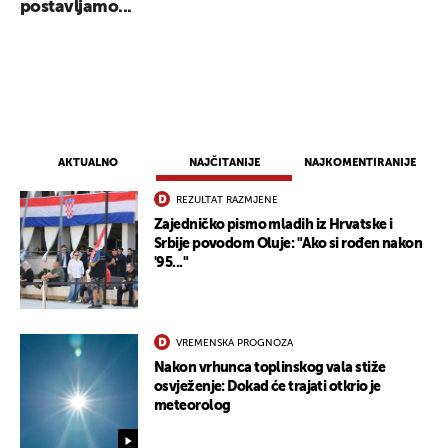
postavljamo...
AKTUALNO
NAJČITANIJE
NAJKOMENTIRANIJE
REZULTAT RAZMJENE
Zajedničko pismo mladih iz Hrvatske i
Srbije povodom Oluje: "Ako si rođen nakon
'95..."
VREMENSKA PROGNOZA
Nakon vrhunca toplinskog vala stiže
osvježenje: Dokad će trajati otkrio je
meteorolog