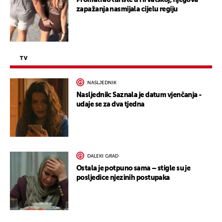
Promatrao turiste u Hrvatskoj, njegova
zapažanja nasmijala cijelu regiju
TV
NASLJEDNIK
Nasljednik: Saznala je datum vjenčanja -
udaje se za dva tjedna
DALEKI GRAD
Ostala je potpuno sama – stigle su je
posljedice njezinih postupaka