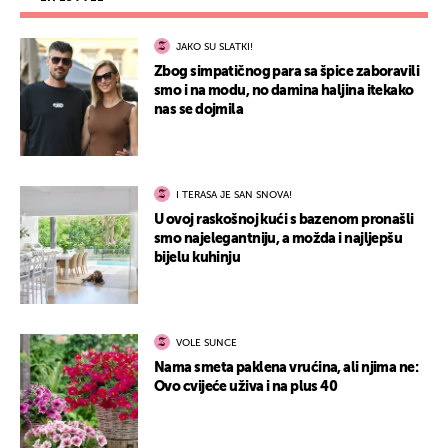
JAKO SU SLATKI!
Zbog simpatičnog para sa špice zaboravili
smo i na modu, no damina haljina itekako
nas se dojmila
I TERASA JE SAN SNOVA!
U ovoj raskošnoj kući s bazenom pronašli
smo najelegantniju, a možda i najljepšu
bijelu kuhinju
VOLE SUNCE
Nama smeta paklena vrućina, ali njima ne:
Ovo cvijeće uživa i na plus 40