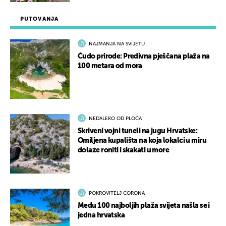
PUTOVANJA
NAJMANJA NA SVIJETU
Čudo prirode: Predivna pješčana plaža na
100 metara od mora
NEDALEKO OD PLOČA
Skriveni vojni tuneli na jugu Hrvatske:
Omiljena kupališta na koja lokalci u miru
dolaze roniti i skakati u more
POKROVITELJ CORONA
Među 100 najboljih plaža svijeta našla se i
jedna hrvatska