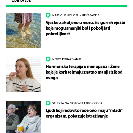
ZDRAVLJE
NAJSIGURNIJI OBLIK REKREACIJE
Vježbe za koljeno u moru: 5 sigurnih vježbi
koje mogu smanjiti bol i poboljšati
pokretljivost
NOVO ISTRAŽIVANJE
Hormonska terapija u menopauzi: Žene
koje je koriste imaju znatno manji rizik od
ovoga
STUDIJA NA GOTOVO 1.900 OSOBA
Ljudi koji redovito rade ovo imaju “mlađi”
organizam, pokazuje istraživanje