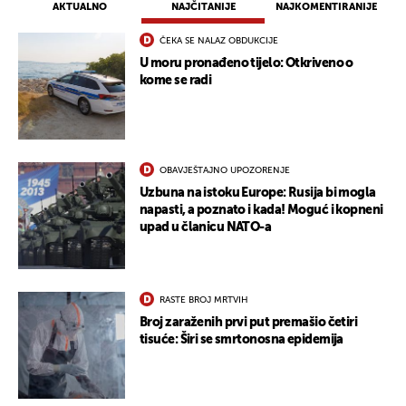
AKTUALNO
NAJČITANIJE
NAJKOMENTIRANIJE
ČEKA SE NALAZ OBDUKCIJE
U moru pronađeno tijelo: Otkriveno o
kome se radi
OBAVJEŠTAJNO UPOZORENJE
Uzbuna na istoku Europe: Rusija bi mogla
napasti, a poznato i kada! Moguć i kopneni
upad u članicu NATO-a
RASTE BROJ MRTVIH
Broj zaraženih prvi put premašio četiri
tisuće: Širi se smrtonosna epidemija