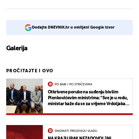
Dodajte DNEVNIK.hr u omiljeni Google izvor
Galerija
1
PROČITAJTE I OVO
PO BABI I PO STRIČEVIMA
Otkrivene poruke na suđenju bivšim
Plenkovićevim ministrima: "Sve je u redu,
ministar kaže da se za vrijeme Vrdoljaka
isto to radilo"
SINDIKATI PROZIVAJU VLADU
NA KRAJU IPAK NEZADOVOLJNI