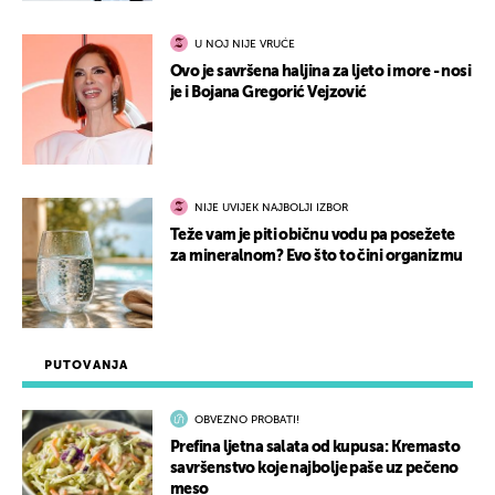
U NOJ NIJE VRUĆE
Ovo je savršena haljina za ljeto i more - nosi
je i Bojana Gregorić Vejzović
NIJE UVIJEK NAJBOLJI IZBOR
Teže vam je piti običnu vodu pa posežete
za mineralnom? Evo što to čini organizmu
PUTOVANJA
OBVEZNO PROBATI!
Prefina ljetna salata od kupusa: Kremasto
savršenstvo koje najbolje paše uz pečeno
meso