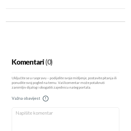
Komentari
(0)
Uključite se u raspravu – podijelite svoje mišljenje, postavite pitanja ili
ponudite svoj pogled na temu. Vaš komentar može potaknuti
zanimljiv dijalog i obogatiti zajednicu našeg portala.
Važna obavijest
!