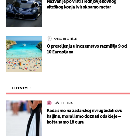
Nazvan je po vrsti srednjovjekovnog
viteškog konja i visok samo metar
KAMO BI OTIŠLI?
O preseljenju u inozemstvo razmišlja 9 od
10 Europljana
LIFESTYLE
BAŠ EFEKTNA
Kada smo na zadarskoj rivi ugledali ovu
haljinu, morali smo doznati odakle je –
košta samo 18 eura