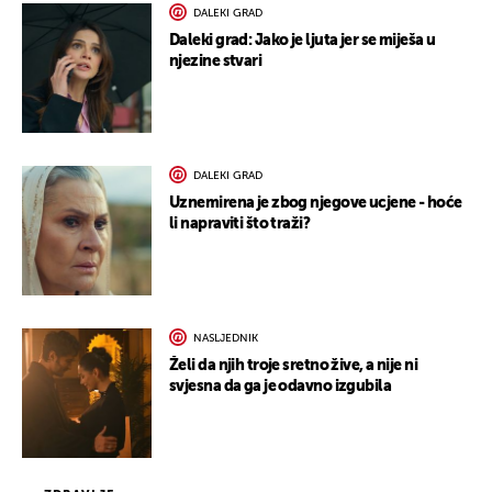
DALEKI GRAD
Daleki grad: Jako je ljuta jer se miješa u
njezine stvari
DALEKI GRAD
Uznemirena je zbog njegove ucjene - hoće
li napraviti što traži?
NASLJEDNIK
Želi da njih troje sretno žive, a nije ni
svjesna da ga je odavno izgubila