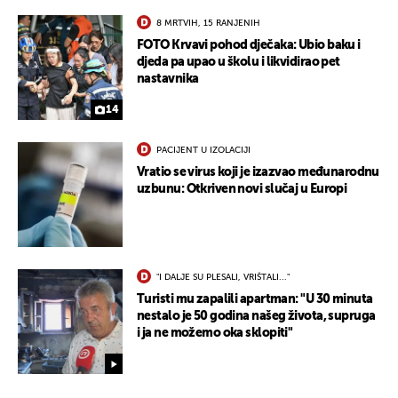
UKLJUČITE NOTIFIKACIJE
8 MRTVIH, 15 RANJENIH
FOTO Krvavi pohod dječaka: Ubio baku i
djeda pa upao u školu i likvidirao pet
nastavnika
14
PACIJENT U IZOLACIJI
Vratio se virus koji je izazvao međunarodnu
uzbunu: Otkriven novi slučaj u Europi
"I DALJE SU PLESALI, VRIŠTALI..."
Turisti mu zapalili apartman: "U 30 minuta
nestalo je 50 godina našeg života, supruga
i ja ne možemo oka sklopiti"