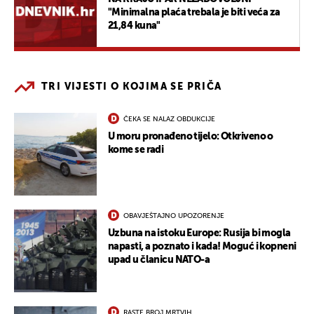
"Minimalna plaća trebala je biti veća za
21,84 kuna"
TRI VIJESTI O KOJIMA SE PRIČA
ČEKA SE NALAZ OBDUKCIJE
U moru pronađeno tijelo: Otkriveno o
kome se radi
OBAVJEŠTAJNO UPOZORENJE
Uzbuna na istoku Europe: Rusija bi mogla
napasti, a poznato i kada! Moguć i kopneni
upad u članicu NATO-a
RASTE BROJ MRTVIH