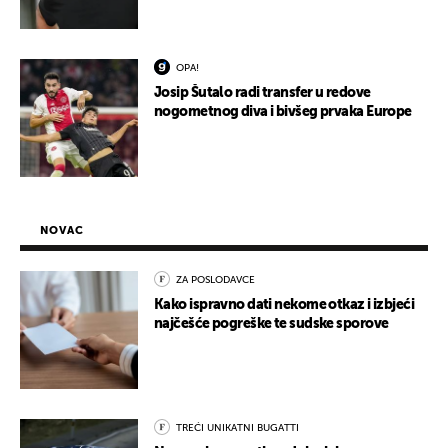
OPA!
Josip Šutalo radi transfer u redove
nogometnog diva i bivšeg prvaka Europe
NOVAC
ZA POSLODAVCE
Kako ispravno dati nekome otkaz i izbjeći
najčešće pogreške te sudske sporove
TREĆI UNIKATNI BUGATTI