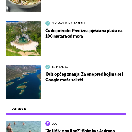
NAJMANJA NA SVIJETU
Čudo prirode: Predivna pješčana plaža na
100 metara od mora
15 PITANJA
Kviz općeg znanja: Za one pred kojima se i
Google može sakriti
ZABAVA
LOL
"Je li živ, zna li se?": Snimka s Jadrana