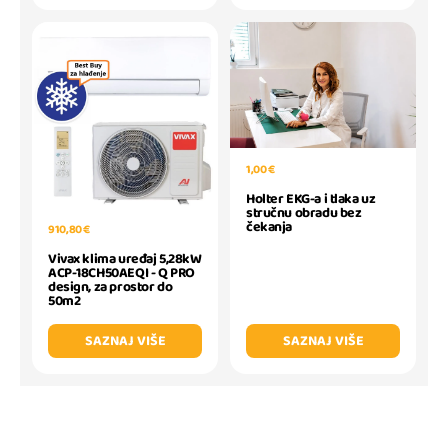
1,00 €
Holter EKG-a i tlaka uz
stručnu obradu bez
čekanja
910,80 €
Vivax klima uređaj 5,28kW
ACP-18CH50AEQI - Q PRO
design, za prostor do
50m2
SAZNAJ VIŠE
SAZNAJ VIŠE