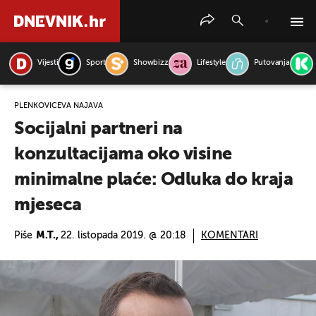
Vijesti
Sport
Showbizz
Lifestyle
Putovanja
PRETRAŽITE VIJESTI
PLENKOVIĆEVA NAJAVA
Socijalni partneri na
konzultacijama oko visine
minimalne plaće: Odluka do kraja
mjeseca
Piše
M.T.,
22. listopada 2019. @ 20:18
KOMENTARI