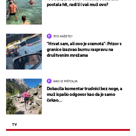
postala hit, radi li i vaš muž ovo?
ŠTO KAŽETE?
"Hrvat sam, ali ovo je sramota": Prizor s
granice izazvao burnu raspravu na
društvenim mrežama
KAO IZ PIŠTOLJA
Dobacila komentar trudnici bez noge, a
muž ispalio odgovor kao da je samo
čekao…
TV