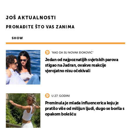
JOŠ AKTUALNOSTI
PRONAĐITE ŠTO VAS ZANIMA
SHOW
"KAO DA SU NOVAK ĐOKOVIĆ"
Jedan od najpoznatijih svjetskih parova
stigao na Jadran, ovakve reakcije
vjerojatno nisu očekivali
U 27. GODINI
Preminula je mlada influencerica koju je
pratilo više od milijun ljudi, dugo se borila s
opakom bolešću