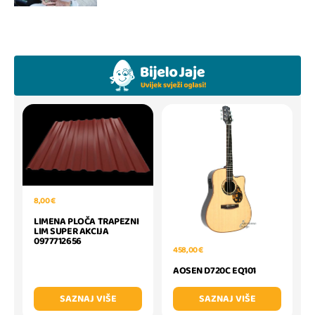
8,00 €
LIMENA PLOČA TRAPEZNI
LIM SUPER AKCIJA
0977712656
458,00 €
AOSEN D720C EQ101
SAZNAJ VIŠE
SAZNAJ VIŠE