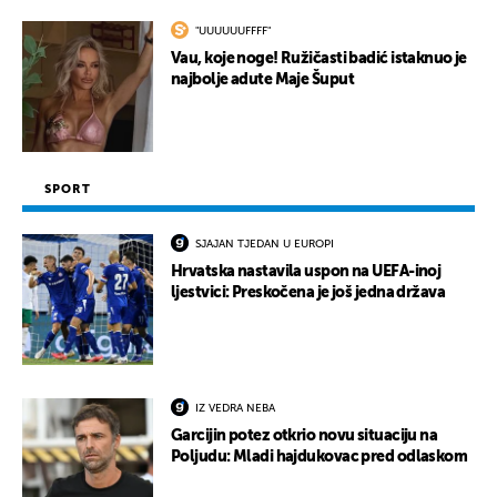
"UUUUUUFFFF"
Vau, koje noge! Ružičasti badić istaknuo je
najbolje adute Maje Šuput
SPORT
SJAJAN TJEDAN U EUROPI
Hrvatska nastavila uspon na UEFA-inoj
ljestvici: Preskočena je još jedna država
IZ VEDRA NEBA
Garcijin potez otkrio novu situaciju na
Poljudu: Mladi hajdukovac pred odlaskom