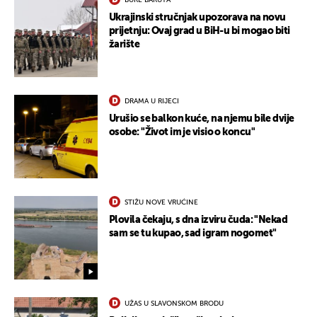
Ukrajinski stručnjak upozorava na novu
prijetnju: Ovaj grad u BiH-u bi mogao biti
žarište
DRAMA U RIJECI
Urušio se balkon kuće, na njemu bile dvije
osobe: "Život im je visio o koncu"
STIŽU NOVE VRUĆINE
Plovila čekaju, s dna izviru čuda: "Nekad
sam se tu kupao, sad igram nogomet"
UŽAS U SLAVONSKOM BRODU