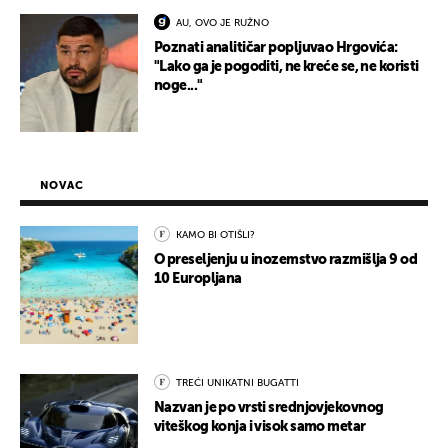
AU, OVO JE RUŽNO
Poznati analitičar popljuvao Hrgovića:
"Lako ga je pogoditi, ne kreće se, ne koristi
noge..."
NOVAC
KAMO BI OTIŠLI?
O preseljenju u inozemstvo razmišlja 9 od
10 Europljana
TREĆI UNIKATNI BUGATTI
Nazvan je po vrsti srednjovjekovnog
viteškog konja i visok samo metar