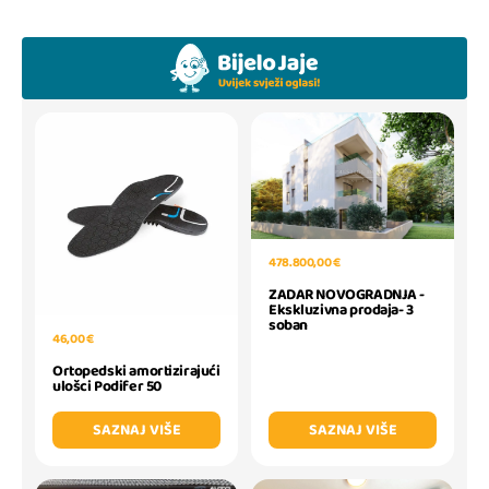
478.800,00 €
ZADAR NOVOGRADNJA -
Ekskluzivna prodaja- 3
soban
46,00 €
Ortopedski amortizirajući
ulošci Podifer 50
SAZNAJ VIŠE
SAZNAJ VIŠE