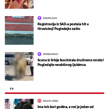
ZANIMLJIVO
Registracija iz SAD-a postala hit u
Hrvatskoj! Pogledajte zašto
IMPRESIVNO!
Scena iz Srbije fascinirala društvene mreže!
Pogledajte neobičnog ljubimca
TV
DALEKI GRAD
Ima tek šest godina, a već je jedan od