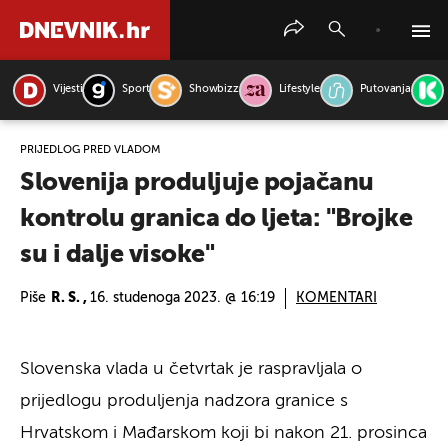
Vijesti
Sport
Showbizz
Lifestyle
Putovanja
PRETRAŽITE VIJESTI
PRIJEDLOG PRED VLADOM
Slovenija produljuje pojačanu
kontrolu granica do ljeta: "Brojke
su i dalje visoke"
Piše
R. S. ,
16. studenoga 2023. @ 16:19
KOMENTARI
Slovenska vlada u četvrtak je raspravljala o
prijedlogu produljenja nadzora granice s
Hrvatskom i Mađarskom koji bi nakon 21. prosinca