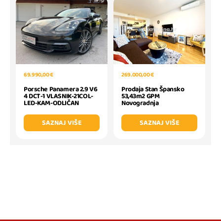
69.990,00 €
269.000,00 €
Porsche Panamera 2.9 V6
Prodaja Stan Špansko
4 DCT-1 VLASNIK-21COL-
53,43m2 GPM
LED-KAM-ODLIČAN
Novogradnja
SAZNAJ VIŠE
SAZNAJ VIŠE