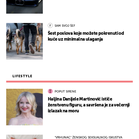
SAM SVOJ ŠEF
Šest poslova koje možete pokrenuti od
kuće uz minimalna ulaganja
LIFESTYLE
POPUT SIRENE
Haljina Danijele Martinović ističe
ženstvenu figuru, a savršena je za večernji
izlazak na moru
"VRHUNAC" ŽENSKOG SEKSUALNOG ISKUSTVA