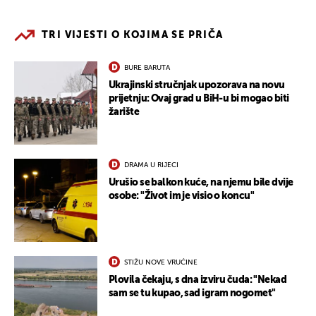
TRI VIJESTI O KOJIMA SE PRIČA
BURE BARUTA
Ukrajinski stručnjak upozorava na novu
prijetnju: Ovaj grad u BiH-u bi mogao biti
žarište
DRAMA U RIJECI
Urušio se balkon kuće, na njemu bile dvije
osobe: "Život im je visio o koncu"
STIŽU NOVE VRUĆINE
Plovila čekaju, s dna izviru čuda: "Nekad
sam se tu kupao, sad igram nogomet"