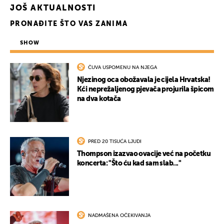
JOŠ AKTUALNOSTI
PRONAĐITE ŠTO VAS ZANIMA
SHOW
ČUVA USPOMENU NA NJEGA
Njezinog oca obožavala je cijela Hrvatska!
Kći neprežaljenog pjevača projurila špicom
na dva kotača
PRED 20 TISUĆA LJUDI
Thompson izazvao ovacije već na početku
koncerta: "Što ću kad sam slab..."
NADMAŠENA OČEKIVANJA