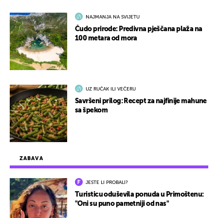
NAJMANJA NA SVIJETU
Čudo prirode: Predivna pješčana plaža na
100 metara od mora
UZ RUČAK ILI VEČERU
Savršeni prilog: Recept za najfinije mahune
sa špekom
ZABAVA
JESTE LI PROBALI?
Turisticu oduševila ponuda u Primoštenu:
"Oni su puno pametniji od nas"