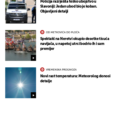
Policija razrješila teško ubojstvo u
Slavoniji: Jedan ubod bio je koban.
Objavljeni detalji
OD METKOVIĆA DO PLOČA
Spektakl na Neretvi okupio desetke tisuća
navijača, u napetoj utrci bodrio ih i sam
premijer
UKLJUČITE NOTIFIKACIJE
VREMENSKA PROGNOZA
Novi rast temperatura: Meteorolog donosi
detalje