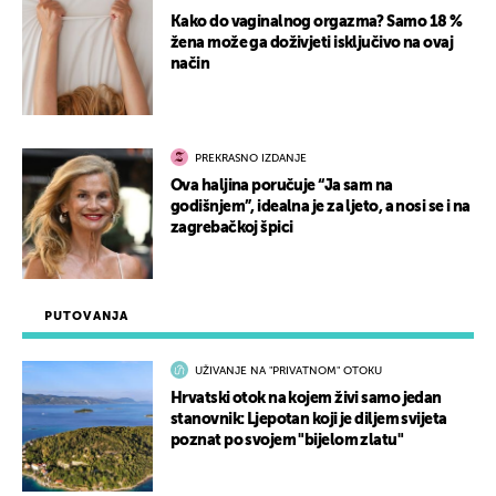
Kako do vaginalnog orgazma? Samo 18 %
žena može ga doživjeti isključivo na ovaj
način
PREKRASNO IZDANJE
Ova haljina poručuje “Ja sam na
godišnjem”, idealna je za ljeto, a nosi se i na
zagrebačkoj špici
PUTOVANJA
UŽIVANJE NA "PRIVATNOM" OTOKU
Hrvatski otok na kojem živi samo jedan
stanovnik: Ljepotan koji je diljem svijeta
poznat po svojem "bijelom zlatu"