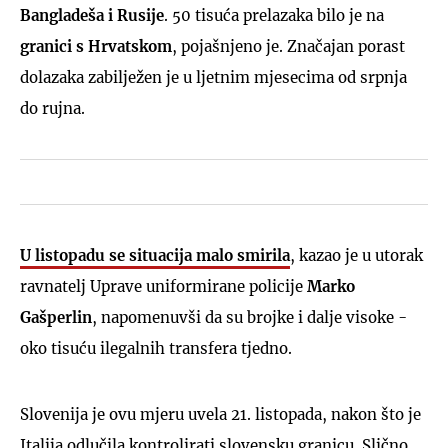
Bangladeša i Rusije
. 50 tisuća prelazaka bilo je na
granici s Hrvatskom
, pojašnjeno je. Značajan porast
dolazaka zabilježen je u ljetnim mjesecima od srpnja
do rujna.
U listopadu se situacija malo smirila
, kazao je u utorak
ravnatelj Uprave uniformirane policije
Marko
Gašperlin
, napomenuvši da su brojke i dalje visoke -
oko tisuću ilegalnih transfera tjedno.
Slovenija je ovu mjeru uvela 21. listopada, nakon što je
Italija odlučila kontrolirati slovensku granicu. Slično