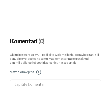
Komentari
(0)
Uključite se u raspravu – podijelite svoje mišljenje, postavite pitanja ili
ponudite svoj pogled na temu. Vaš komentar može potaknuti
zanimljiv dijalog i obogatiti zajednicu našeg portala.
Važna obavijest
!