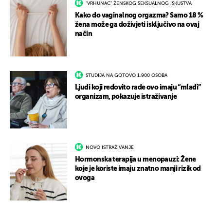
"VRHUNAC" ŽENSKOG SEKSUALNOG ISKUSTVA
Kako do vaginalnog orgazma? Samo 18 %
žena može ga doživjeti isključivo na ovaj
način
STUDIJA NA GOTOVO 1.900 OSOBA
Ljudi koji redovito rade ovo imaju “mlađi”
organizam, pokazuje istraživanje
NOVO ISTRAŽIVANJE
Hormonska terapija u menopauzi: Žene
koje je koriste imaju znatno manji rizik od
ovoga