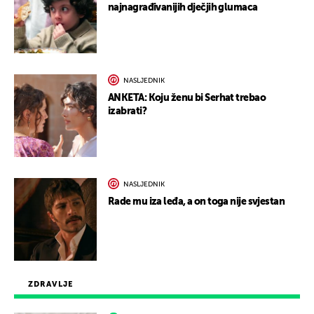
najnagrađivanijih dječjih glumaca
NASLJEDNIK
ANKETA: Koju ženu bi Serhat trebao
izabrati?
NASLJEDNIK
Rade mu iza leđa, a on toga nije svjestan
ZDRAVLJE