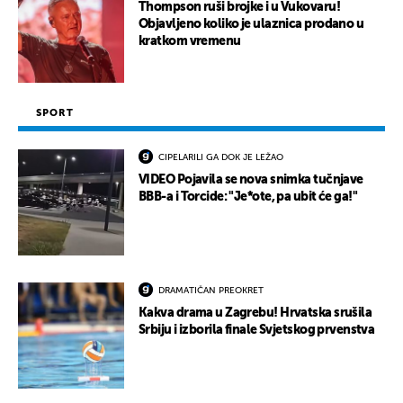
Thompson ruši brojke i u Vukovaru!
Objavljeno koliko je ulaznica prodano u
kratkom vremenu
SPORT
CIPELARILI GA DOK JE LEŽAO
VIDEO Pojavila se nova snimka tučnjave
BBB-a i Torcide: "Je*ote, pa ubit će ga!"
DRAMATIČAN PREOKRET
Kakva drama u Zagrebu! Hrvatska srušila
Srbiju i izborila finale Svjetskog prvenstva