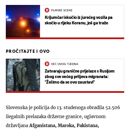
FILMSKE SCENE
Krijumčar iskočio iz jurećeg vozila pa
skočio u rijeku Koranu, još ga traže
PROČITAJTE I OVO
VEĆ OVOG TJEDNA
Zatvaraju granične prijelaze s Rusijom
zbog sve većeg priljeva migranata:
"Želimo da se ovo zaustavi"
Slovenska je policija do 13. studenoga obradila 52.506
ilegalnih prelazaka državne granice, uglavnom
državljana
Afganistana, Maroka, Pakistana,