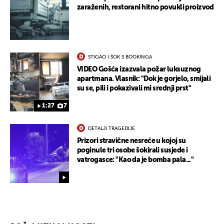
zaraženih, restorani hitno povukli proizvod
STIGAO I ŠOK S BOOKINGA
VIDEO Gošća izazvala požar luksuznog
apartmana. Vlasnik: "Dok je gorjelo, smijali
su se, pili i pokazivali mi srednji prst"
1:27
7
DETALJI TRAGEDIJE
Prizori stravične nesreće u kojoj su
poginule tri osobe šokirali susjede i
vatrogasce: "Kao da je bomba pala..."
UKLJUČITE NOTIFIKACIJE