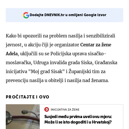
Dodajte DNEVNIK.hr u omiljeni Google izvor
Kako bi upozorili na problem nasilja i senzibilizirali
javnost, u akciju čiji je organizator
Centar za žene
Adela
, uključili su se Policijska uprava sisačko-
moslavačka, Udruga invalida grada Siska, Građanska
inicijativa "Moj grad Sisak" i Županijski tim za
prevenciju nasilja u obitelji i nasilja nad ženama.
PROČITAJTE I OVO
INICIJATIVA ZA ŽENE
Susjedi među prvima uveli ovu mjeru:
Može li se isto dogoditi i u Hrvatskoj?