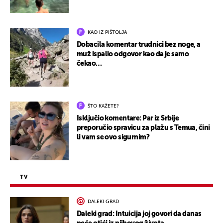
KAO IZ PIŠTOLJA
Dobacila komentar trudnici bez noge, a
muž ispalio odgovor kao da je samo
čekao…
ŠTO KAŽETE?
Isključio komentare: Par iz Srbije
preporučio spravicu za plažu s Temua, čini
li vam se ovo sigurnim?
TV
DALEKI GRAD
Daleki grad: Intuicija joj govori da danas