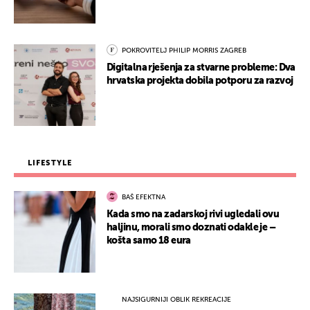
POKROVITELJ PHILIP MORRIS ZAGREB
Digitalna rješenja za stvarne probleme: Dva
hrvatska projekta dobila potporu za razvoj
LIFESTYLE
BAŠ EFEKTNA
Kada smo na zadarskoj rivi ugledali ovu
haljinu, morali smo doznati odakle je –
košta samo 18 eura
NAJSIGURNIJI OBLIK REKREACIJE