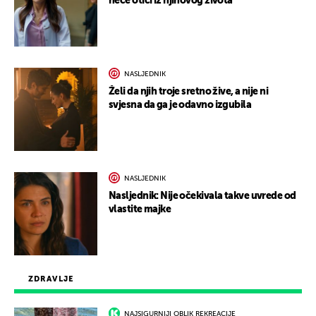
neće otići iz njihovog života
NASLJEDNIK
Želi da njih troje sretno žive, a nije ni
svjesna da ga je odavno izgubila
NASLJEDNIK
Nasljednik: Nije očekivala takve uvrede od
vlastite majke
ZDRAVLJE
NAJSIGURNIJI OBLIK REKREACIJE