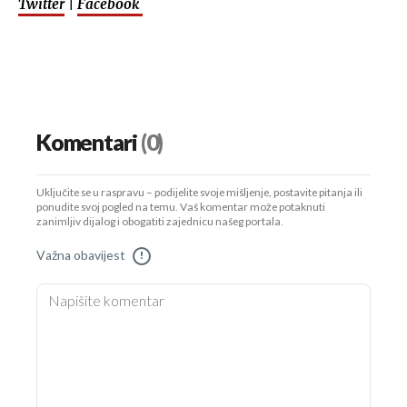
Twitter
|
Facebook
Komentari
(0)
Uključite se u raspravu – podijelite svoje mišljenje, postavite pitanja ili
ponudite svoj pogled na temu. Vaš komentar može potaknuti
zanimljiv dijalog i obogatiti zajednicu našeg portala.
Važna obavijest
!