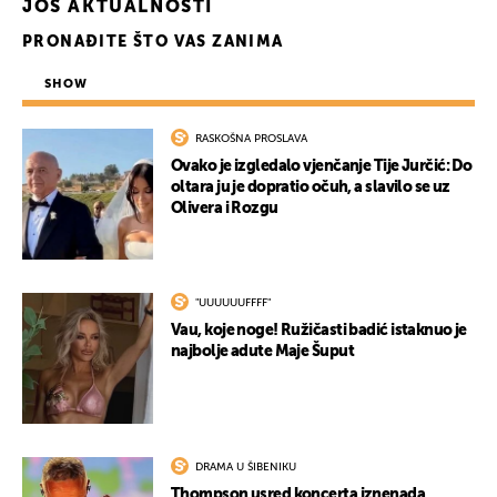
JOŠ AKTUALNOSTI
PRONAĐITE ŠTO VAS ZANIMA
SHOW
RASKOŠNA PROSLAVA
Ovako je izgledalo vjenčanje Tije Jurčić: Do
oltara ju je dopratio očuh, a slavilo se uz
Olivera i Rozgu
"UUUUUUFFFF"
Vau, koje noge! Ružičasti badić istaknuo je
najbolje adute Maje Šuput
DRAMA U ŠIBENIKU
Thompson usred koncerta iznenada