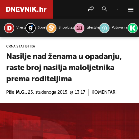
Vijesti
Sport
Showbizz
Lifestyle
Putovanja
PRETRAŽITE VIJESTI
CRNA STATISTIKA
Nasilje nad ženama u opadanju,
raste broj nasilja maloljetnika
prema roditeljima
Piše
M.G.,
25. studenoga 2015. @ 13:17
KOMENTARI