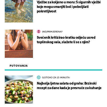
Vježbe za koljeno u moru: 5 sigurnih vježbi
koje mogu smanjiti bol i poboljšati
pokretljivost
(NE)PRIMJERENA?
Svećenik kritizirao kratku odjeću usred
toplinskog vala, slažete li se s njim?
PUTOVANJA
GOTOVO ZA 15 MINUTA
Najbolja ljetna salata od graha: Brzinski
recept za dane kada je prevruće za kuhanje