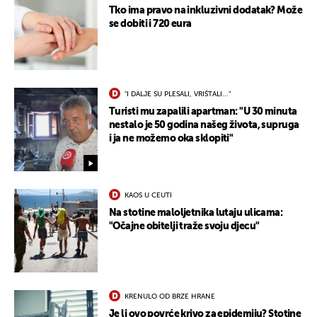
Tko ima pravo na inkluzivni dodatak? Može
se dobiti i 720 eura
"I DALJE SU PLESALI, VRIŠTALI..."
Turisti mu zapalili apartman: "U 30 minuta
nestalo je 50 godina našeg života, supruga
i ja ne možemo oka sklopiti"
KAOS U CEUTI
Na stotine maloljetnika lutaju ulicama:
"Očajne obitelji traže svoju djecu"
KRENULO OD BRZE HRANE
Je li ovo povrće krivo za epidemiju? Stotine