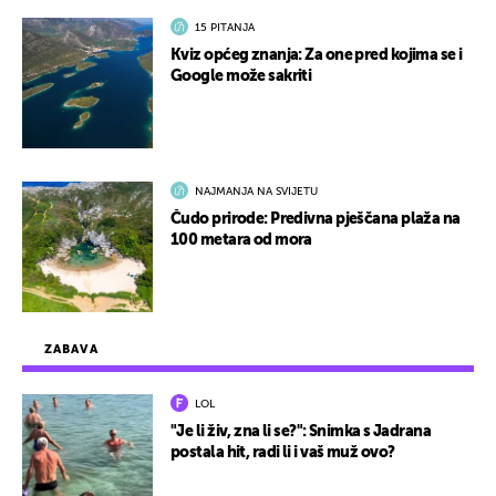
15 PITANJA
Kviz općeg znanja: Za one pred kojima se i
Google može sakriti
NAJMANJA NA SVIJETU
Čudo prirode: Predivna pješčana plaža na
100 metara od mora
ZABAVA
LOL
"Je li živ, zna li se?": Snimka s Jadrana
postala hit, radi li i vaš muž ovo?