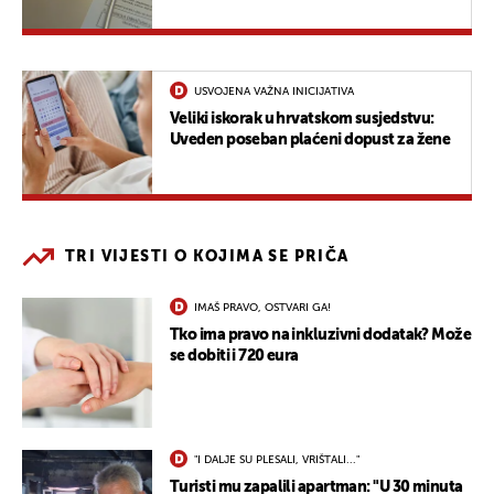
USVOJENA VAŽNA INICIJATIVA
Veliki iskorak u hrvatskom susjedstvu:
Uveden poseban plaćeni dopust za žene
TRI VIJESTI O KOJIMA SE PRIČA
IMAŠ PRAVO, OSTVARI GA!
Tko ima pravo na inkluzivni dodatak? Može
se dobiti i 720 eura
"I DALJE SU PLESALI, VRIŠTALI..."
Turisti mu zapalili apartman: "U 30 minuta