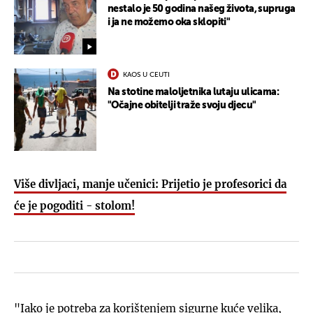
nestalo je 50 godina našeg života, supruga
i ja ne možemo oka sklopiti"
KAOS U CEUTI
Na stotine maloljetnika lutaju ulicama:
"Očajne obitelji traže svoju djecu"
Više divljaci, manje učenici: Prijetio je profesorici da
će je pogoditi - stolom!
"Iako je potreba za korištenjem sigurne kuće velika,