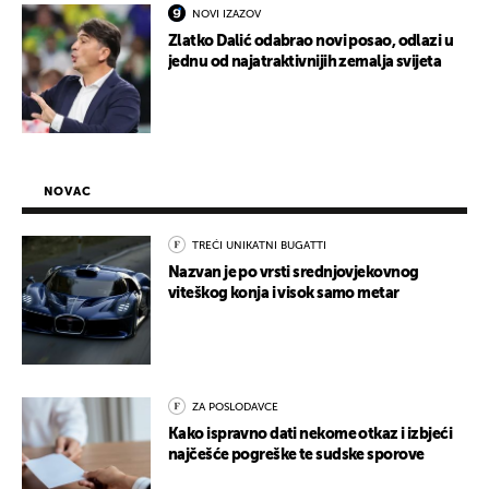
NOVI IZAZOV
Zlatko Dalić odabrao novi posao, odlazi u
jednu od najatraktivnijih zemalja svijeta
NOVAC
TREĆI UNIKATNI BUGATTI
Nazvan je po vrsti srednjovjekovnog
viteškog konja i visok samo metar
ZA POSLODAVCE
Kako ispravno dati nekome otkaz i izbjeći
najčešće pogreške te sudske sporove