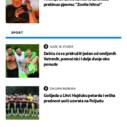
prekinuo pjesmu: "Zovite hitnu!"
SPORT
SLAŽE SE STOŽER
Daliću će se pridružiti jedan od omiljenih
Vatrenih, pomoćnici i dalje dvoje oko
ponude
ŽALGIRIS RAZBIJEN
Golijada u Litvi: Hajduku petarda i velika
prednost uoči uzvrata na Poljudu