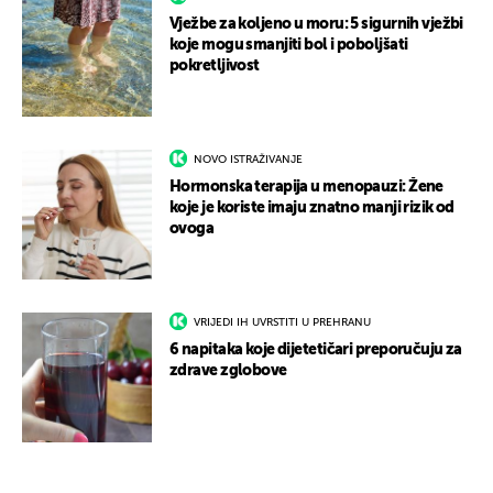
Vježbe za koljeno u moru: 5 sigurnih vježbi
koje mogu smanjiti bol i poboljšati
pokretljivost
NOVO ISTRAŽIVANJE
Hormonska terapija u menopauzi: Žene
koje je koriste imaju znatno manji rizik od
ovoga
VRIJEDI IH UVRSTITI U PREHRANU
6 napitaka koje dijetetičari preporučuju za
zdrave zglobove