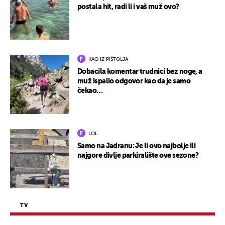
postala hit, radi li i vaš muž ovo?
KAO IZ PIŠTOLJA
Dobacila komentar trudnici bez noge, a
muž ispalio odgovor kao da je samo
čekao…
LOL
Samo na Jadranu: Je li ovo najbolje ili
najgore divlje parkiralište ove sezone?
TV