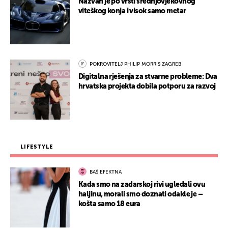
Nazvan je po vrsti srednjovjekovnog
viteškog konja i visok samo metar
POKROVITELJ PHILIP MORRIS ZAGREB
Digitalna rješenja za stvarne probleme: Dva
hrvatska projekta dobila potporu za razvoj
LIFESTYLE
BAŠ EFEKTNA
Kada smo na zadarskoj rivi ugledali ovu
haljinu, morali smo doznati odakle je –
košta samo 18 eura