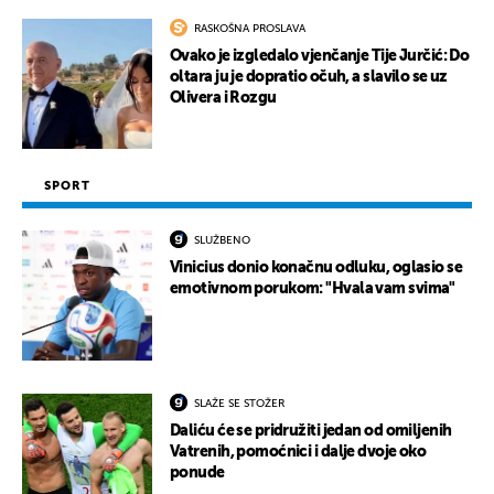
RASKOŠNA PROSLAVA
Ovako je izgledalo vjenčanje Tije Jurčić: Do
oltara ju je dopratio očuh, a slavilo se uz
Olivera i Rozgu
SPORT
SLUŽBENO
Vinicius donio konačnu odluku, oglasio se
emotivnom porukom: "Hvala vam svima"
SLAŽE SE STOŽER
Daliću će se pridružiti jedan od omiljenih
Vatrenih, pomoćnici i dalje dvoje oko
ponude