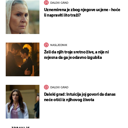
DALEKI GRAD
Uznemirena je zbog njegove ucjene - hoće
li napraviti što traži?
NASLJEDNIK
Želi da njih troje sretno žive, a nije ni
svjesna da ga je odavno izgubila
DALEKI GRAD
Daleki grad: Intuicija joj govori da danas
neće otići iz njihovog života