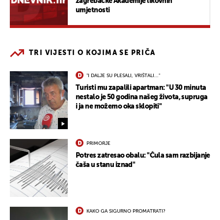
zagrebačke Akademije likovnih
umjetnosti
TRI VIJESTI O KOJIMA SE PRIČA
"I DALJE SU PLESALI, VRIŠTALI..."
Turisti mu zapalili apartman: "U 30 minuta
nestalo je 50 godina našeg života, supruga
i ja ne možemo oka sklopiti"
PRIMORJE
Potres zatresao obalu: "Čula sam razbijanje
čaša u stanu iznad"
KAKO GA SIGURNO PROMATRATI?