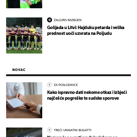
ŽALGIRIS RAZBIJEN
Golijada u Litvi: Hajduku petarda i velika
prednost uoči uzvrata na Poljudu
NOVAC
ZA POSLODAVCE
Kako ispravno dati nekome otkaz i izbjeći
najčešće pogreške te sudske sporove
TREĆI UNIKATNI BUGATTI