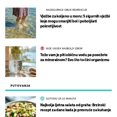
NAJSIGURNIJI OBLIK REKREACIJE
Vježbe za koljeno u moru: 5 sigurnih vježbi
koje mogu smanjiti bol i poboljšati
pokretljivost
NIJE UVIJEK NAJBOLJI IZBOR
Teže vam je piti običnu vodu pa posežete
za mineralnom? Evo što to čini organizmu
PUTOVANJA
GOTOVO ZA 15 MINUTA
Najbolja ljetna salata od graha: Brzinski
recept za dane kada je prevruće za kuhanje