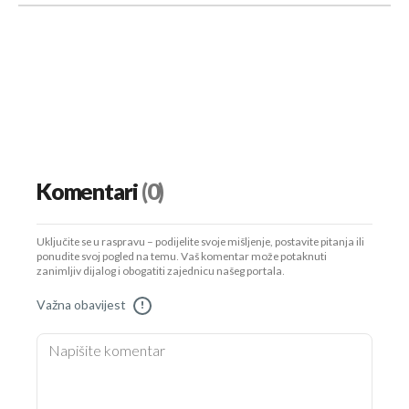
Komentari
(0)
Uključite se u raspravu – podijelite svoje mišljenje, postavite pitanja ili
ponudite svoj pogled na temu. Vaš komentar može potaknuti
zanimljiv dijalog i obogatiti zajednicu našeg portala.
Važna obavijest
!