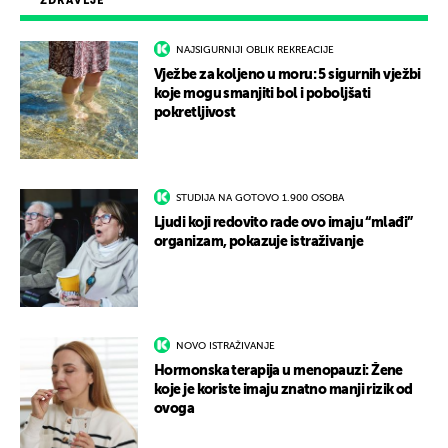
ZDRAVLJE
NAJSIGURNIJI OBLIK REKREACIJE
Vježbe za koljeno u moru: 5 sigurnih vježbi
koje mogu smanjiti bol i poboljšati
pokretljivost
STUDIJA NA GOTOVO 1.900 OSOBA
Ljudi koji redovito rade ovo imaju “mlađi”
organizam, pokazuje istraživanje
NOVO ISTRAŽIVANJE
Hormonska terapija u menopauzi: Žene
koje je koriste imaju znatno manji rizik od
ovoga