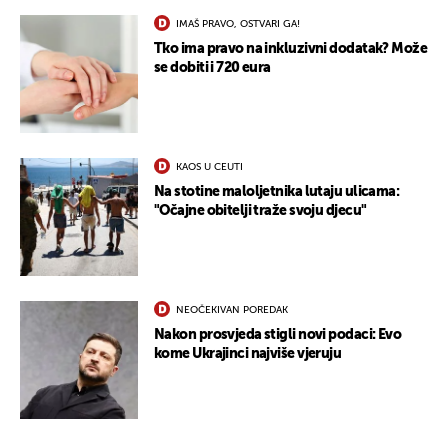
IMAŠ PRAVO, OSTVARI GA!
Tko ima pravo na inkluzivni dodatak? Može
se dobiti i 720 eura
KAOS U CEUTI
Na stotine maloljetnika lutaju ulicama:
"Očajne obitelji traže svoju djecu"
UKLJUČITE NOTIFIKACIJE
NEOČEKIVAN POREDAK
Nakon prosvjeda stigli novi podaci: Evo
kome Ukrajinci najviše vjeruju