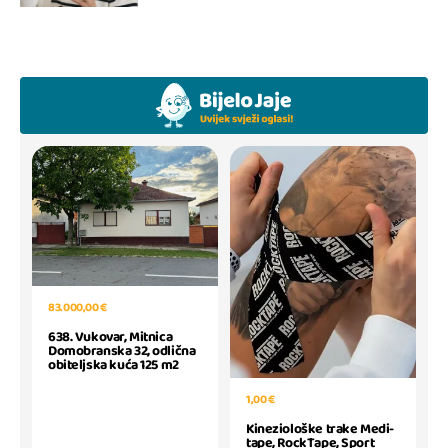
83.000,00 €
638. Vukovar, Mitnica
Domobranska 32, odlična
obiteljska kuća 125 m2
1,00 €
Kineziološke trake Medi-
tape, RockTape, Sport