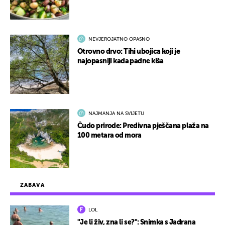
NEVJEROJATNO OPASNO
Otrovno drvo: Tihi ubojica koji je
najopasniji kada padne kiša
NAJMANJA NA SVIJETU
Čudo prirode: Predivna pješčana plaža na
100 metara od mora
ZABAVA
LOL
"Je li živ, zna li se?": Snimka s Jadrana