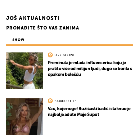
JOŠ AKTUALNOSTI
PRONAĐITE ŠTO VAS ZANIMA
SHOW
U 27. GODINI
Preminula je mlada influencerica koju je
pratilo više od milijun ljudi, dugo se borila s
opakom bolešću
"UUUUUUFFFF"
Vau, koje noge! Ružičasti badić istaknuo je
najbolje adute Maje Šuput