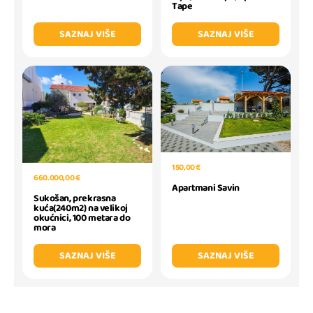
Tape
SAZNAJ VIŠE
SAZNAJ VIŠE
150,00 €
660.000,00 €
Apartmani Savin
Sukošan, prekrasna
kuća(240m2) na velikoj
okućnici, 100 metara do
mora
SAZNAJ VIŠE
SAZNAJ VIŠE