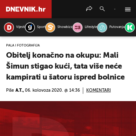
Vijesti
Sport
Showbizz
Lifestyle
Putovanja
PRETRAŽITE VIJESTI
PALA I FOTOGRAFIJA
Obitelj konačno na okupu: Mali
Šimun stigao kući, tata više neće
kampirati u šatoru ispred bolnice
Piše
A.T.,
06. kolovoza 2020. @ 14:36
KOMENTARI