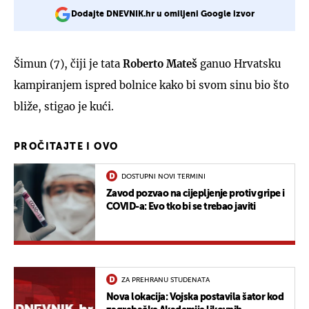
Dodajte DNEVNIK.hr u omiljeni Google izvor
Šimun (7), čiji je tata
Roberto Mateš
ganuo Hrvatsku
kampiranjem ispred bolnice kako bi svom sinu bio što
bliže, stigao je kući.
PROČITAJTE I OVO
DOSTUPNI NOVI TERMINI
Zavod pozvao na cijepljenje protiv gripe i
COVID-a: Evo tko bi se trebao javiti
ZA PREHRANU STUDENATA
Nova lokacija: Vojska postavila šator kod