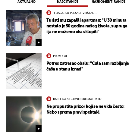
AKTUALNO
NAJČITANIJE
NAJKOMENTIRANIJE
"I DALJE SU PLESALI, VRIŠTALI..."
Turisti mu zapalili apartman: "U 30 minuta
nestalo je 50 godina našeg života, supruga
i ja ne možemo oka sklopiti"
PRIMORJE
Potres zatresao obalu: "Čula sam razbijanje
čaša u stanu iznad"
KAKO GA SIGURNO PROMATRATI?
Ne propustite prizor koji se ne viđa često:
Nebo sprema pravi spektakl