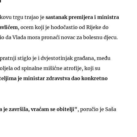
kovu trgu trajao je
sastanak premijera i ministra
avlićem
, ocem koji je hodočastio od Rijeke do
io da Vlada mora pronaći novac za bolesnu djecu.
UKLJUČITE NOTIFIKACIJE
pratnji stiglo je i dvjestotinjak građana, među
ljela od spinalne mišićne atrofije, koji su
eljima je ministar zdravstva dao konkretno
je završila, vraćam se obitelji"
, poručio je Saša