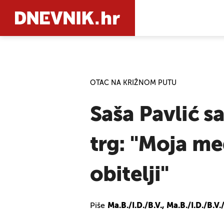
PRETRAŽIT
OTAC NA KRIŽNOM PUTU
Saša Pavlić 
trg: "Moja me
obitelji"
Piše
Ma.B./I.D./B.V., Ma.B./I.D./B.V.