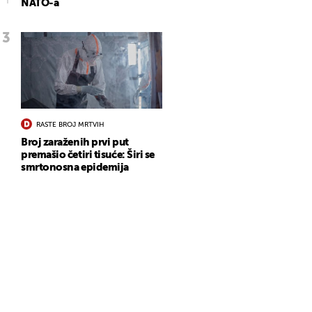
NATO-a
RASTE BROJ MRTVIH
Broj zaraženih prvi put
premašio četiri tisuće: Širi se
smrtonosna epidemija