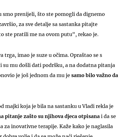
u smo prenijeli, što ste pomogli da dignemo
završio, za sve detalje sa sastanka pitajte
to ste pratili me na ovom putu", rekao je.
a trga, imao je suze u očima. Opraštao se s
ji su mu došli dati podršku, a na dodatna pitanja
ponovio je još jednom da mu je
samo bilo važno da
 majki koja je bila na sastanku u Vladi rekla je
a pitanje zašto su njihova djeca otpisana
i da se
 za inovativne terapije. Kaže kako je naglasila
r dobre volje i da se može naći rješenje.