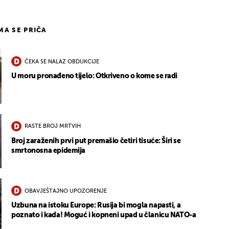
IMA SE PRIČA
ČEKA SE NALAZ OBDUKCIJE
U moru pronađeno tijelo: Otkriveno o kome se radi
RASTE BROJ MRTVIH
Broj zaraženih prvi put premašio četiri tisuće: Širi se
smrtonosna epidemija
OBAVJEŠTAJNO UPOZORENJE
Uzbuna na istoku Europe: Rusija bi mogla napasti, a
poznato i kada! Moguć i kopneni upad u članicu NATO-a