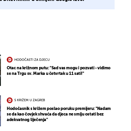
13
HODOČASTI ZA DJECU
Otac na križnom putu: "Sad vas mogu i pozvati - vidimo
se na Trgu sv. Marka u četvrtak u 11 sati!"
S KRIŽEM U ZAGREB
Hodočasnik s križem poslao poruku premijeru: ''Nadam
se da kao čovjek shvaća da djeca ne smiju ostati bez
adekvatnog liječenja''