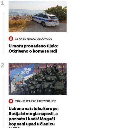
ČEKA SE NALAZ OBDUKCIJE
U moru pronađeno tijelo:
Otkriveno o kome se radi
OBAVJEŠTAJNO UPOZORENJE
Uzbuna na istoku Europe:
Rusija bi mogla napasti, a
poznato i kada! Moguć i
kopneni upad u članicu