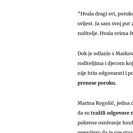
"Hvala dragi svi, poruk
svijest. Ja sam svoj put 
roditelje. Hvala svima š
Dok je odlazio s Markov
roditeljima i djecom ko
nije htio odgovarati i 
prenese poruku.
Marina Rogošić, jedna od
da su
tražili odgovore n
pokrene osnivanje fonda
premijeru da je sve stva