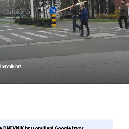
dnevnik.hr)
e DNEVNIK.hr u omiljeni Google izvor