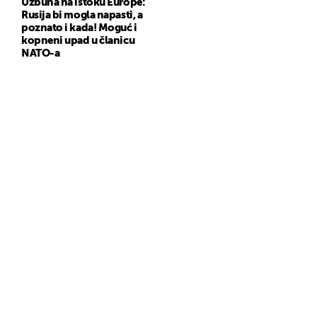
Uzbuna na istoku Europe:
Rusija bi mogla napasti, a
poznato i kada! Moguć i
kopneni upad u članicu
NATO-a