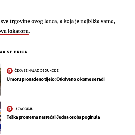
 sve trgovine ovog lanca, a koja je najbliža vama,
vu lokatoru
.
IMA SE PRIČA
ČEKA SE NALAZ OBDUKCIJE
U moru pronađeno tijelo: Otkriveno o kome se radi
U ZAGORJU
Teška prometna nesreća! Jedna osoba poginula