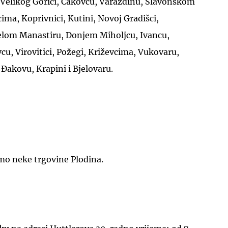
i, Velikog Gorici, Čakovcu, Varaždinu, Slavonskom
ima, Koprivnici, Kutini, Novoj Gradišci,
elom Manastiru, Donjem Miholjcu, Ivancu,
vcu, Virovitici, Požegi, Križevcima, Vukovaru,
Đakovu, Krapini i Bjelovaru.
amo neke trgovine Plodina.