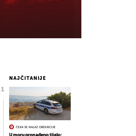
NAJČITANIJE
ČEKA SE NALAZ OBDUKCIJE
U moru pronađeno tijelo: