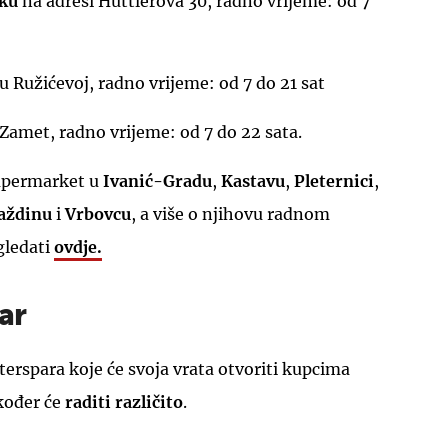
eku
na adresi Huttlerova 30, radno vrijeme: od 7
u Ružićevoj, radno vrijeme: od 7 do 21 sat
Zamet, radno vrijeme: od 7 do 22 sata.
supermarket u
Ivanić-Gradu
,
Kastavu
,
Pleternici
,
aždinu
i
Vrbovcu
, a više o njihovu radnom
ledati
ovdje.
ar
terspara koje će svoja vrata otvoriti kupcima
kođer će
raditi različito
.