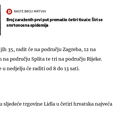
RASTE BROJ MRTVIH
Broj zaraženih prvi put premašio četiri tisuće: Širi se
smrtonosna epidemija
jih 35, radit će na području Zagreba, 12 na
 na području Splita te tri na području Rijeke.
 nedjelju će raditi od 8 do 13 sati.
 sljedeće trgovine Lidla u četiri hrvatska najveća