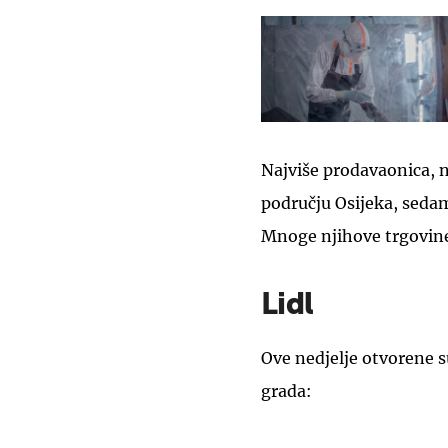
Najviše prodavaonica, n
području Osijeka, sedam
Mnoge njihove trgovine u
Lidl
Ove nedjelje otvorene su
grada: