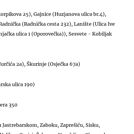
orpikova 25), Gajnice (Huzjanova ulica br.4),
Radnička (Radnička cesta 232), Lanište (Ulica Ive
njačka ulica 1 (Oporovečka)), Sesvete - Kobiljak
UKLJUČITE NOTIFIKACIJE
určića 2a), Škurinje (Osječka 67a)
rska ulica 190)
yera 350
u Jastrebarskom, Zaboku, Zaprešiću, Sisku,