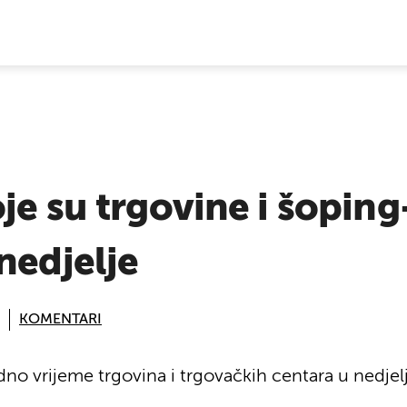
E VIJESTI
je su trgovine i šoping
nedjelje
KOMENTARI
adno vrijeme trgovina i trgovačkih centara u nedjelj