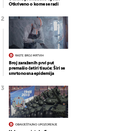
Otkriveno o kome se radi
RASTE BROJ MRTVIH
Broj zaraženih prvi put
premašio četiri tisuće: Širi se
smrtonosna epidemija
OBAVJEŠTAJNO UPOZORENJE