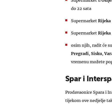
Supermarket u
Osij
do 22 sata
Supermarket
Rijeka
Supermarket
Rijeka
osim njih, radit će 
Pregradi
,
Sisku
,
Var
vremenu možete pog
Spar i Intersp
Prodavaonice Spara i In
tijekom ove nedjelje ta