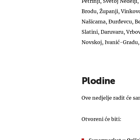
Petrinji, Svetoj Nedelj
Brodu, Županji, Vinkovc
Našicama, Đurđevcu, B
Slatini, Daruvaru, Vrbo
Novskoj, Ivanić-Gradu, 
Plodine
Ove nedjelje radit će s
Otvoreni će biti: