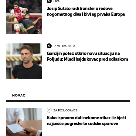
OPA!
Josip Šutalo radi transfer u redove
nogometnog diva i bivšeg prvaka Europe
IZ VEDRA NEBA
Garcijin potez otkrio novu situaciju na
Poljudu: Mladi hajdukovac pred odlaskom
NOVAC
ZA POSLODAVCE
Kako ispravno dati nekome otkaz i izbjeći
najčešće pogreške te sudske sporove