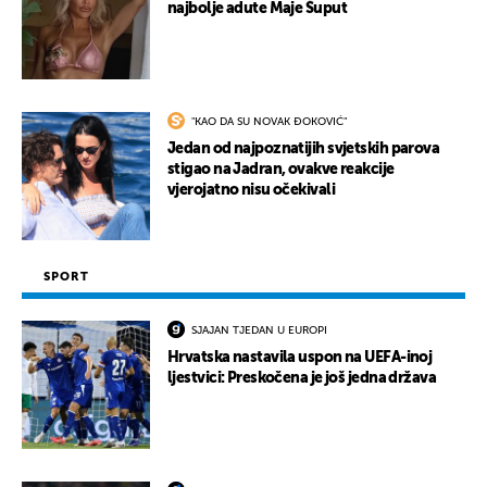
najbolje adute Maje Šuput
"KAO DA SU NOVAK ĐOKOVIĆ"
Jedan od najpoznatijih svjetskih parova
stigao na Jadran, ovakve reakcije
vjerojatno nisu očekivali
SPORT
SJAJAN TJEDAN U EUROPI
Hrvatska nastavila uspon na UEFA-inoj
ljestvici: Preskočena je još jedna država