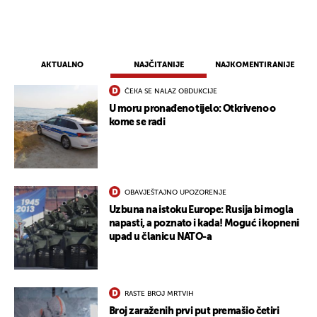
AKTUALNO
NAJČITANIJE
NAJKOMENTIRANIJE
ČEKA SE NALAZ OBDUKCIJE
U moru pronađeno tijelo: Otkriveno o
kome se radi
OBAVJEŠTAJNO UPOZORENJE
Uzbuna na istoku Europe: Rusija bi mogla
napasti, a poznato i kada! Moguć i kopneni
upad u članicu NATO-a
RASTE BROJ MRTVIH
Broj zaraženih prvi put premašio četiri