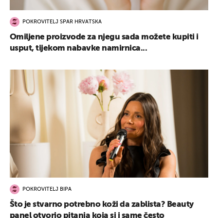
POKROVITELJ SPAR HRVATSKA
Omiljene proizvode za njegu sada možete kupiti i
usput, tijekom nabavke namirnica...
POKROVITELJ BIPA
Što je stvarno potrebno koži da zablista? Beauty
panel otvorio pitanja koja si i same često