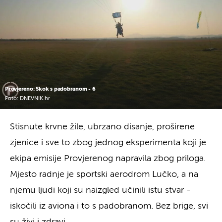
Provjereno: Skok s padobranom - 6
Foto: DNEVNIK.hr
Stisnute krvne žile, ubrzano disanje, proširene
zjenice i sve to zbog jednog eksperimenta koji je
ekipa emisije Provjerenog napravila zbog priloga.
Mjesto radnje je sportski aerodrom Lučko, a na
njemu ljudi koji su naizgled učinili istu stvar -
iskočili iz aviona i to s padobranom. Bez brige, svi
su živi i zdravi.