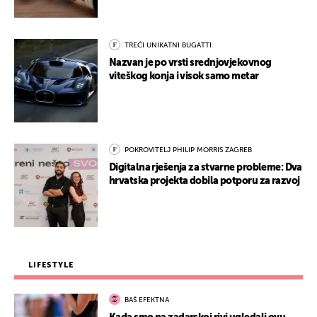
TREĆI UNIKATNI BUGATTI
Nazvan je po vrsti srednjovjekovnog
viteškog konja i visok samo metar
POKROVITELJ PHILIP MORRIS ZAGREB
Digitalna rješenja za stvarne probleme: Dva
hrvatska projekta dobila potporu za razvoj
LIFESTYLE
BAŠ EFEKTNA