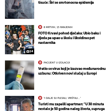
tisuće: Širi se smrtonosna epidemija
8 MRTVIH, 15 RANJENIH
FOTO Krvavi pohod dječaka: Ubio baku i
djeda pa upao u školu i likvidirao pet
nastavnika
14
PACIJENT U IZOLACIJI
Vratio se virus koji je izazvao međunarodnu
uzbunu: Otkriven novi slučaj u Europi
"I DALJE SU PLESALI, VRIŠTALI..."
Turisti mu zapalili apartman: "U 30 minuta
nestalo je 50 godina našeg života, supruga