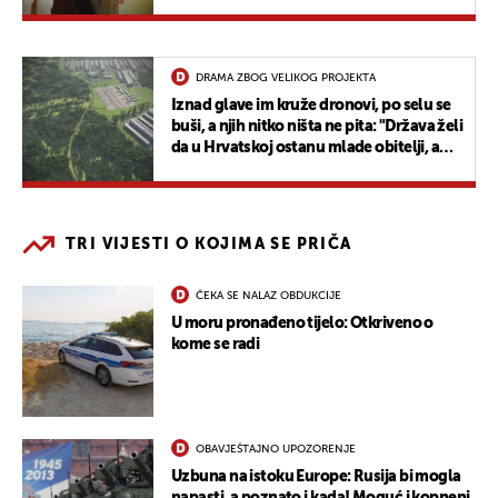
DRAMA ZBOG VELIKOG PROJEKTA
Iznad glave im kruže dronovi, po selu se
buši, a njih nitko ništa ne pita: "Država želi
da u Hrvatskoj ostanu mlade obitelji, a
tjeraju nas odavde"
TRI VIJESTI O KOJIMA SE PRIČA
ČEKA SE NALAZ OBDUKCIJE
U moru pronađeno tijelo: Otkriveno o
kome se radi
OBAVJEŠTAJNO UPOZORENJE
Uzbuna na istoku Europe: Rusija bi mogla
napasti, a poznato i kada! Moguć i kopneni