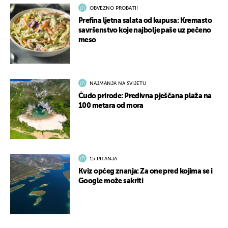
OBVEZNO PROBATI!
Prefina ljetna salata od kupusa: Kremasto
savršenstvo koje najbolje paše uz pečeno
meso
NAJMANJA NA SVIJETU
Čudo prirode: Predivna pješčana plaža na
100 metara od mora
15 PITANJA
Kviz općeg znanja: Za one pred kojima se i
Google može sakriti