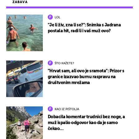
ZABAVA
LOL
"Je li živ, zna li se?": Snimka s Jadrana
postala hit, radi li i vaš muž ovo?
ŠTO KAŽETE?
"Hrvat sam, ali ovo je sramota": Prizor s
granice izazvao burnu raspravu na
društvenim mrežama
KAO IZ PIŠTOLJA
Dobacila komentar trudnici bez noge, a
muž ispalio odgovor kao da je samo
čekao…