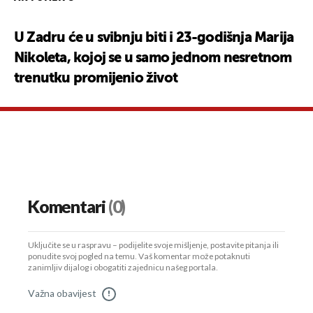
U Zadru će u svibnju biti i 23-godišnja Marija
Nikoleta, kojoj se u samo jednom nesretnom
trenutku promijenio život
Komentari
(0)
Uključite se u raspravu – podijelite svoje mišljenje, postavite pitanja ili
ponudite svoj pogled na temu. Vaš komentar može potaknuti
zanimljiv dijalog i obogatiti zajednicu našeg portala.
Važna obavijest
!