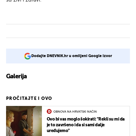
Dodajte DNEVNIK.hr u omiljeni Google izvor
Galerija
3
PROČITAJTE I OVO
OBNOVA NA HRVATSKI NAČIN
Ovo bi vas moglo šokirati: "Rekli su mi da
je to završeno i da si sami dalje
uređujemo"