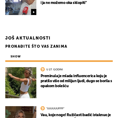
i ja ne možemo oka sklopiti"
JOŠ AKTUALNOSTI
PRONAĐITE ŠTO VAS ZANIMA
SHOW
U 27. GODINI
Preminula je mlada influencerica koju je
pratilo više od milijun ljudi, dugo se borila s
opakom bolešću
"UUUUUUFFFF"
Vau, koje noge! Ružičasti badić istaknuo je