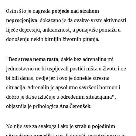
Osim što je nagrada
pobjede nad strahom
neprocjenjiva
, dokazano je da ovakve vrste aktivnosti
liječe depresiju, anksioznost, a ponajviše pomažu u
donošenju nekih bitnijih životnih pitanja.
"
Bez stresa nema rasta
, dakle bez adrenalina mi
jednostavno ne bi uspijevali postići ništa u životu i ne
bi bili danas, ovdje jer i ovo je donekle stresna
situacija. Adrenalin je apsolutno savršeni hormon i
dobro je da se izlučuje u određenim situacijama",
objasnila je prihologica
Ana Čerenšek
.
No nije sve za svakoga i ako je
strah u pojedinim
situacijama prevelik
i paralizirajući, nepotrebno ga je