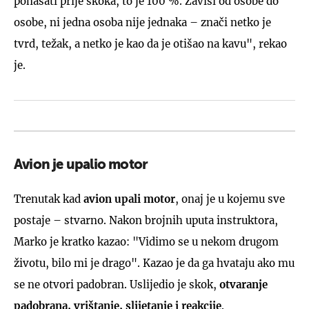
ponašati prije skoka, to je 100 %. Zavisi od osobe do
osobe, ni jedna osoba nije jednaka – znači netko je
tvrd, težak, a netko je kao da je otišao na kavu", rekao
je.
Avion je upalio motor
Trenutak kad
avion upali motor
, onaj je u kojemu sve
postaje – stvarno. Nakon brojnih uputa instruktora,
Marko je kratko kazao: "Vidimo se u nekom drugom
životu, bilo mi je drago". Kazao je da ga hvataju ako mu
se ne otvori padobran. Uslijedio je skok,
otvaranje
padobrana, vrištanje, slijetanje i reakcije
.