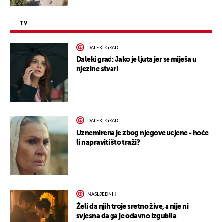
TV
DALEKI GRAD
Daleki grad: Jako je ljuta jer se miješa u
njezine stvari
DALEKI GRAD
Uznemirena je zbog njegove ucjene - hoće
li napraviti što traži?
NASLJEDNIK
Želi da njih troje sretno žive, a nije ni
svjesna da ga je odavno izgubila