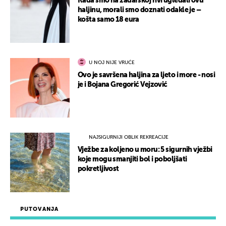
Kada smo na zadarskoj rivi ugledali ovu
haljinu, morali smo doznati odakle je –
košta samo 18 eura
U NOJ NIJE VRUĆE
Ovo je savršena haljina za ljeto i more - nosi
je i Bojana Gregorić Vejzović
NAJSIGURNIJI OBLIK REKREACIJE
Vježbe za koljeno u moru: 5 sigurnih vježbi
koje mogu smanjiti bol i poboljšati
pokretljivost
PUTOVANJA