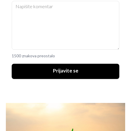
1500 znakova preostalo
Prijavite se