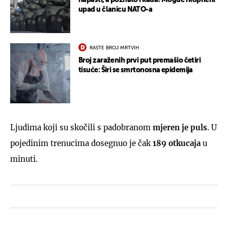
upad u članicu NATO-a
RASTE BROJ MRTVIH
Broj zaraženih prvi put premašio četiri
tisuće: Širi se smrtonosna epidemija
Ljudima koji su skočili s padobranom
mjeren je puls
. U
pojedinim trenucima dosegnuo je čak
189 otkucaja
u
minuti.