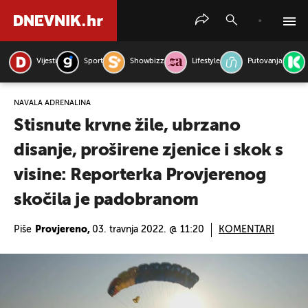
Vijesti
Sport
Showbizz
Lifestyle
Putovanja
PRETRAŽITE VIJESTI
NAVALA ADRENALINA
Stisnute krvne žile, ubrzano
disanje, proširene zjenice i skok s
visine: Reporterka Provjerenog
skočila je padobranom
Piše
Provjereno,
03. travnja 2022. @ 11:20
KOMENTARI