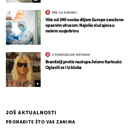
ŠIRE GA KOMARCI
Više od 240 osoba diljem Europe zaraženo
opasnim virusom: Najviše slučajeva u
našem susjedstvu
U PONEDJELJAK SASTANAK
Branitelji protiv nastupa Jelene Karleuše:
Oglasili se i iz kluba
JOŠ AKTUALNOSTI
PRONAĐITE ŠTO VAS ZANIMA