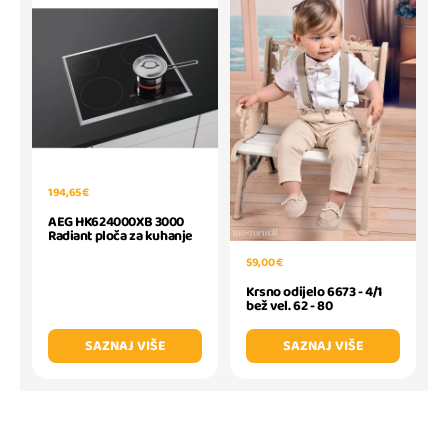
194,65 €
AEG HK624000XB 3000
Radiant ploča za kuhanje
59,00 €
Krsno odijelo 6673 - 4/1
bež vel. 62 - 80
SAZNAJ VIŠE
SAZNAJ VIŠE