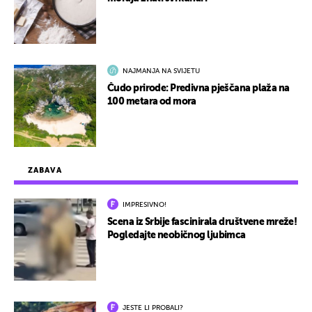
NAJMANJA NA SVIJETU
Čudo prirode: Predivna pješčana plaža na
100 metara od mora
ZABAVA
IMPRESIVNO!
Scena iz Srbije fascinirala društvene mreže!
Pogledajte neobičnog ljubimca
JESTE LI PROBALI?