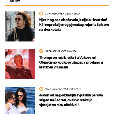
SHOW
ČUVA USPOMENU NA NJEGA
Njezinog oca obožavala je cijela Hrvatska!
Kći neprežaljenog pjevača projurila špicom
na dva kotača
NADMAŠENA OČEKIVANJA
Thompson ruši brojke i u Vukovaru!
Objavljeno koliko je ulaznica prodano u
kratkom vremenu
"KAO DA SU NOVAK ĐOKOVIĆ"
Jedan od najpoznatijih svjetskih parova
stigao na Jadran, ovakve reakcije
vjerojatno nisu očekivali