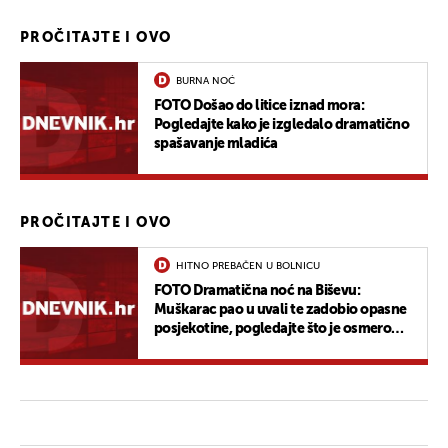
PROČITAJTE I OVO
BURNA NOĆ
FOTO Došao do litice iznad mora:
Pogledajte kako je izgledalo dramatično
spašavanje mladića
PROČITAJTE I OVO
HITNO PREBAČEN U BOLNICU
FOTO Dramatična noć na Biševu:
Muškarac pao u uvali te zadobio opasne
posjekotine, pogledajte što je osmero
heroja moralo napraviti da ga spasi