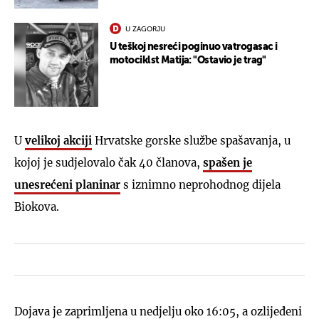
U ZAGORJU
U teškoj nesreći poginuo vatrogasac i
motociklst Matija: "Ostavio je trag"
U
velikoj akciji
Hrvatske gorske službe spašavanja, u
kojoj je sudjelovalo čak 40 članova,
spašen je
unesrećeni planinar
s iznimno neprohodnog dijela
Biokova.
Dojava je zaprimljena u nedjelju oko 16:05, a ozlijeđeni