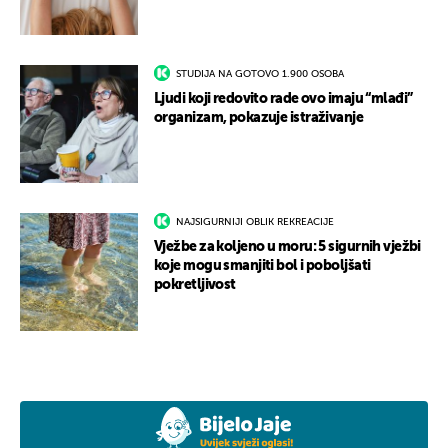
STUDIJA NA GOTOVO 1.900 OSOBA
Ljudi koji redovito rade ovo imaju “mlađi”
organizam, pokazuje istraživanje
NAJSIGURNIJI OBLIK REKREACIJE
Vježbe za koljeno u moru: 5 sigurnih vježbi
koje mogu smanjiti bol i poboljšati
pokretljivost