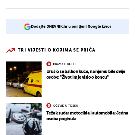
Dodajte DNEVNIK.hr u omiljeni Google izvor
TRI VIJESTI O KOJIMA SE PRIČA
DRAMA U RIJECI
Urušio se balkon kuće, na njemu bile dvije
osobe: "Život im je visio o koncu"
OČEVID U TIJEKU
Težak sudar motocikla i automobila: Jedna
osoba poginula