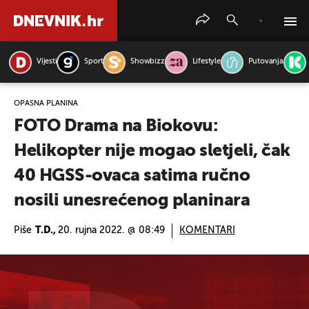
Vijesti
Sport
Showbizz
Lifestyle
Putovanja
PRETRAŽITE VIJESTI
OPASNA PLANINA
FOTO Drama na Biokovu:
Helikopter nije mogao sletjeli, čak
40 HGSS-ovaca satima ručno
nosili unesrećenog planinara
Piše
T.D.,
20. rujna 2022. @ 08:49
KOMENTARI