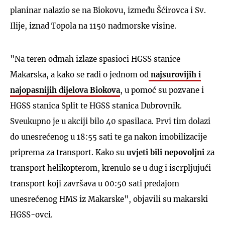
planinar nalazio se na Biokovu, između Šćirovca i Sv.
Ilije, iznad Topola na 1150 nadmorske visine.
"Na teren odmah izlaze spasioci HGSS stanice
Makarska, a kako se radi o jednom od
najsurovijih i
najopasnijih dijelova Biokova
, u pomoć su pozvane i
HGSS stanica Split te HGSS stanica Dubrovnik.
Sveukupno je u akciji bilo 40 spasilaca. Prvi tim dolazi
do unesrećenog u 18:55 sati te ga nakon imobilizacije
priprema za transport. Kako su
uvjeti bili nepovoljni
za
transport helikopterom, krenulo se u dug i iscrpljujući
transport koji završava u 00:50 sati predajom
unesrećenog HMS iz Makarske", objavili su makarski
HGSS-ovci.