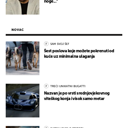
noge..."
NOVAC
SAM SVOJ ŠEF
Šest poslova koje možete pokrenuti od
kuće uz minimalna ulaganja
TREĆI UNIKATNI BUGATTI
Nazvan je po vrsti srednjovjekovnog
viteškog konja i visok samo metar