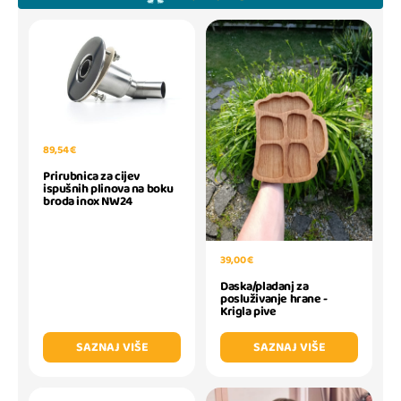
89,54 €
Prirubnica za cijev
ispušnih plinova na boku
broda inox NW24
39,00 €
Daska/pladanj za
posluživanje hrane -
Krigla pive
SAZNAJ VIŠE
SAZNAJ VIŠE