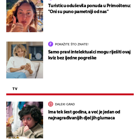
Turisticu oduševila ponuda u Primoštenu:
"Oni su puno pametniji od nas"
POKAŽITE ŠTO ZNATE!
Samo pravi intelektualci mogu riješiti ovaj
kviz bez ijedne pogreške
TV
DALEKI GRAD
Ima tek šest godina, a već je jedan od
najnagrađivanijih dječjih glumaca