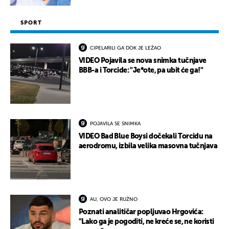
SPORT
CIPELARILI GA DOK JE LEŽAO
VIDEO Pojavila se nova snimka tučnjave
BBB-a i Torcide: "Je*ote, pa ubit će ga!"
POJAVILA SE SNIMKA
VIDEO Bad Blue Boysi dočekali Torcidu na
aerodromu, izbila velika masovna tučnjava
AU, OVO JE RUŽNO
Poznati analitičar popljuvao Hrgovića:
"Lako ga je pogoditi, ne kreće se, ne koristi