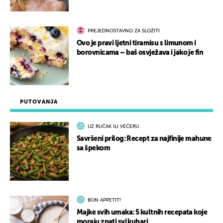
PREJEDNOSTAVNO ZA SLOŽITI
Ovo je pravi ljetni tiramisu s limunom i
borovnicama – baš osvježava i jako je fin
PUTOVANJA
UZ RUČAK ILI VEČERU
Savršeni prilog: Recept za najfinije mahune
sa špekom
BON APPETIT!
Majke svih umaka: 5 kultnih recepata koje
moraju znati svi kuhari