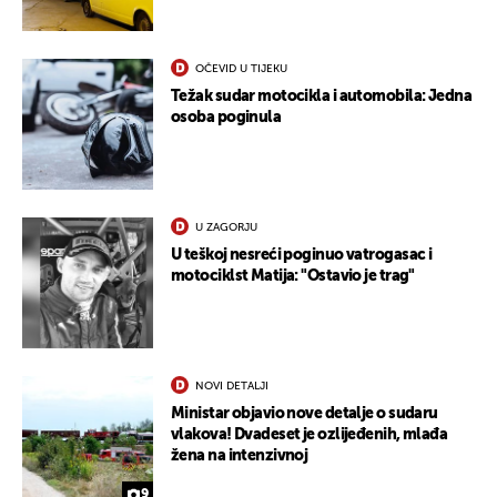
UKLJUČITE NOTIFIKACIJE
OČEVID U TIJEKU
Težak sudar motocikla i automobila: Jedna
osoba poginula
U ZAGORJU
U teškoj nesreći poginuo vatrogasac i
motociklst Matija: "Ostavio je trag"
NOVI DETALJI
Ministar objavio nove detalje o sudaru
vlakova! Dvadeset je ozlijeđenih, mlađa
žena na intenzivnoj
9