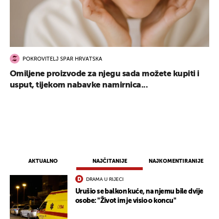
POKROVITELJ SPAR HRVATSKA
Omiljene proizvode za njegu sada možete kupiti i
usput, tijekom nabavke namirnica...
AKTUALNO
NAJČITANIJE
NAJKOMENTIRANIJE
DRAMA U RIJECI
Urušio se balkon kuće, na njemu bile dvije
osobe: "Život im je visio o koncu"