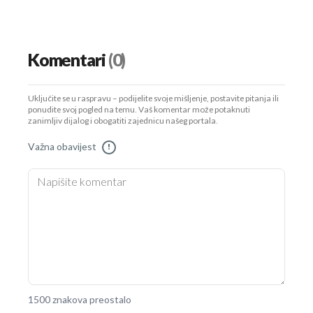
Komentari
(0)
Uključite se u raspravu – podijelite svoje mišljenje, postavite pitanja ili
ponudite svoj pogled na temu. Vaš komentar može potaknuti
zanimljiv dijalog i obogatiti zajednicu našeg portala.
Važna obavijest
!
1500 znakova preostalo