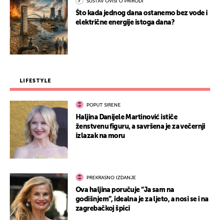
SUSTAV OVISI O PRIRODI
Što kada jednog dana ostanemo bez vode i
električne energije istoga dana?
LIFESTYLE
POPUT SIRENE
Haljina Danijele Martinović ističe
ženstvenu figuru, a savršena je za večernji
izlazak na moru
PREKRASNO IZDANJE
Ova haljina poručuje “Ja sam na
godišnjem”, idealna je za ljeto, a nosi se i na
zagrebačkoj špici