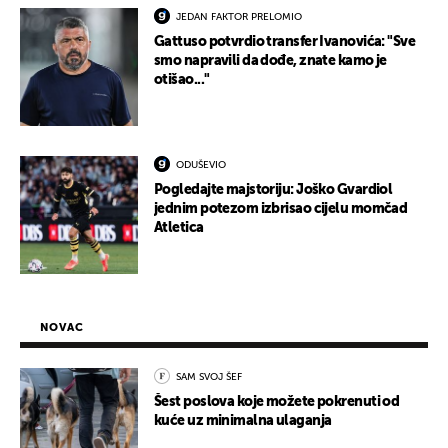
JEDAN FAKTOR PRELOMIO
Gattuso potvrdio transfer Ivanovića: "Sve
smo napravili da dođe, znate kamo je
otišao..."
ODUŠEVIO
Pogledajte majstoriju: Joško Gvardiol
jednim potezom izbrisao cijelu momčad
Atletica
NOVAC
SAM SVOJ ŠEF
Šest poslova koje možete pokrenuti od
kuće uz minimalna ulaganja