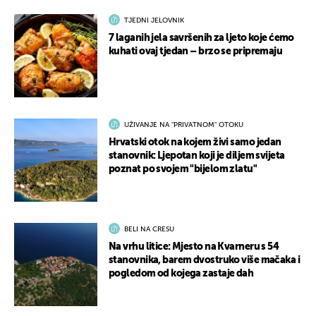
TJEDNI JELOVNIK
7 laganih jela savršenih za ljeto koje ćemo
kuhati ovaj tjedan – brzo se pripremaju
UŽIVANJE NA "PRIVATNOM" OTOKU
Hrvatski otok na kojem živi samo jedan
stanovnik: Ljepotan koji je diljem svijeta
poznat po svojem "bijelom zlatu"
BELI NA CRESU
Na vrhu litice: Mjesto na Kvarneru s 54
stanovnika, barem dvostruko više mačaka i
pogledom od kojega zastaje dah