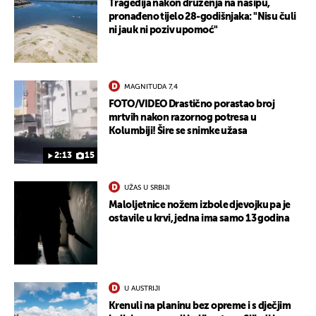
Tragedija nakon druženja na nasipu,
pronađeno tijelo 28-godišnjaka: "Nisu čuli
ni jauk ni poziv upomoć"
MAGNITUDA 7,4
FOTO/VIDEO Drastično porastao broj
mrtvih nakon razornog potresa u
Kolumbiji! Šire se snimke užasa
2:13
15
UKLJUČITE NOTIFIKACIJE
UŽAS U SRBIJI
Maloljetnice nožem izbole djevojku pa je
ostavile u krvi, jedna ima samo 13 godina
U AUSTRIJI
Krenuli na planinu bez opreme i s dječjim