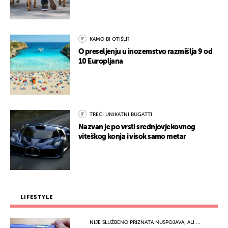
KAMO BI OTIŠLI?
O preseljenju u inozemstvo razmišlja 9 od
10 Europljana
TREĆI UNIKATNI BUGATTI
Nazvan je po vrsti srednjovjekovnog
viteškog konja i visok samo metar
LIFESTYLE
NIJE SLUŽBENO PRIZNATA NUSPOJAVA, ALI ...