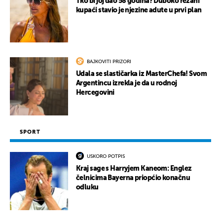
Tko bi joj dao 58 godina? Duboko rezani
kupaći stavio je njezine adute u prvi plan
BAJKOVITI PRIZORI
Udala se slastičarka iz MasterChefa! Svom
Argentincu izrekla je da u rodnoj
Hercegovini
SPORT
USKORO POTPIS
Kraj sage s Harryjem Kaneom: Englez
čelnicima Bayerna priopćio konačnu
odluku