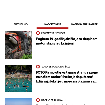
AKTUALNO
NAJČITANIJE
NAJKOMENTIRANIJE
PROMETNA NESREĆA
Poginuo 19-godišnjak: Bio je sa skupinom
motorista, svi su kažnjeni
"LJUDI SE MASOVNO ŽALE"
FOTO Pismo otkriva tamnu stranu sezone
na našem otoku: "Sve im je dopušteno!
Izlijevaju fekalije u more, na plažama se
dobije kožni osip"
UTOPIO SE U KANALU