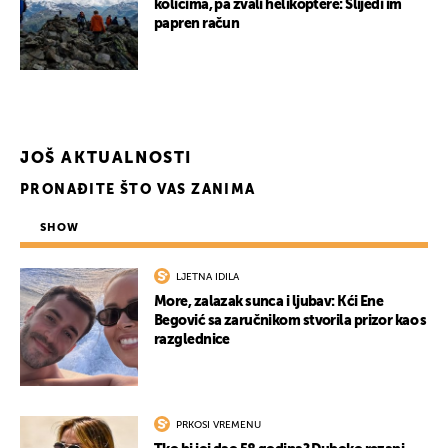
kolicima, pa zvali helikoptere: Slijedi im
papren račun
JOŠ AKTUALNOSTI
PRONAĐITE ŠTO VAS ZANIMA
SHOW
LJETNA IDILA
More, zalazak sunca i ljubav: Kći Ene
Begović sa zaručnikom stvorila prizor kao s
razglednice
PRKOSI VREMENU