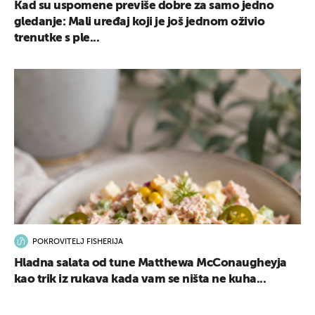
Kad su uspomene previše dobre za samo jedno
gledanje: Mali uređaj koji je još jednom oživio
trenutke s ple...
POKROVITELJ FISHERIJA
Hladna salata od tune Matthewa McConaugheyja
kao trik iz rukava kada vam se ništa ne kuha...