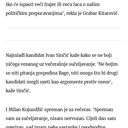
tko će ispasti veći frajer ili veća faca u našim
političkim prepucavanjima', rekla je Grabar Kitarović.
Najmlađi kandidat Ivan Sinčić kaže kako se ne boji
ničega vezanog uz večerašnje sučeljavanje. 'Ne bojim
se niti pitanja gospodina Bage, niti onoga što bi drugi
kandidati mogli uzeti kao argumente protiv mene',
kaže Sinčić.
I Milan Kujundžić spreman je za večeras. 'Spreman
sam za sučeljavanje, nisam nervozan. Cijeli dan sam
operirao, sad imam neke sastanke i neodgodive