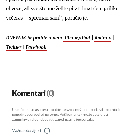
obveze, ali sve što me želite pitati imat ćete priliku
večeras – spreman sam!', poručio je.
DNEVNIK.hr pratite putem
iPhone/iPad
|
Android
|
Twitter
|
Facebook
Komentari
(0)
Uključite se u raspravu – podijelite svoje mišljenje, postavite pitanja ili
ponudite svoj pogled na temu. Vaš komentar može potaknuti
zanimljiv dijalog i obogatiti zajednicu našeg portala.
Važna obavijest
!