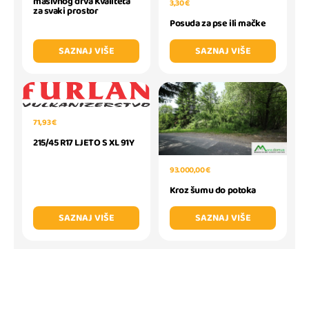
masivnog drva Kvaliteta
3,30 €
za svaki prostor
Posuda za pse ili mačke
SAZNAJ VIŠE
SAZNAJ VIŠE
71,93 €
215/45 R17 LJETO S XL 91Y
93.000,00 €
Kroz šumu do potoka
SAZNAJ VIŠE
SAZNAJ VIŠE