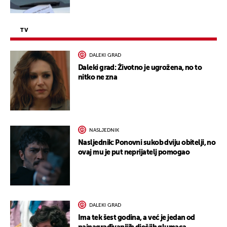
TV
DALEKI GRAD
Daleki grad: Životno je ugrožena, no to
nitko ne zna
NASLJEDNIK
Nasljednik: Ponovni sukob dviju obitelji, no
ovaj mu je put neprijatelj pomogao
DALEKI GRAD
Ima tek šest godina, a već je jedan od