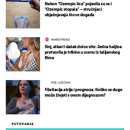
Nakon “Ozempic lica” pojavila su se i
“Ozempic stopala” – stručnjaci
objašnjavaju što se događa
MIKROTREND
Sinj, alkari i dašak dolce vite: Jedna haljina
pretvorila je tribine u scenu iz talijanskog
filma
PIŠE LIJEČNIK
Fibrilacija atrija i prognoza: Koliko se dugo
može živjeti s ovom dijagnozom?
PUTOVANJA