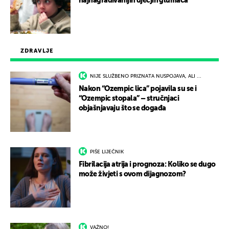
najnagrađivanijih dječjih glumaca
ZDRAVLJE
NIJE SLUŽBENO PRIZNATA NUSPOJAVA, ALI ...
Nakon “Ozempic lica” pojavila su se i
“Ozempic stopala” – stručnjaci
objašnjavaju što se događa
PIŠE LIJEČNIK
Fibrilacija atrija i prognoza: Koliko se dugo
može živjeti s ovom dijagnozom?
VAŽNO!