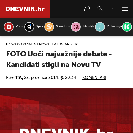
Vijesti
Sport
Showbizz
Lifestyle
Putovanja
PRETRAŽITE VIJESTI
UŽIVO OD 21 SAT NA NOVOJ TV I DNEVNIK.HR
FOTO Uoči najvažnije debate -
Kandidati stigli na Novu TV
Piše
T.V.,
22. prosinca 2014. @ 20:34
KOMENTARI