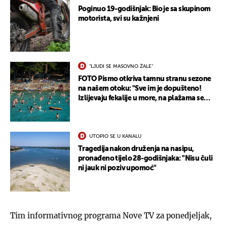
Poginuo 19-godišnjak: Bio je sa skupinom
motorista, svi su kažnjeni
"LJUDI SE MASOVNO ŽALE"
FOTO Pismo otkriva tamnu stranu sezone
na našem otoku: "Sve im je dopušteno!
Izlijevaju fekalije u more, na plažama se
dobije kožni osip"
UTOPIO SE U KANALU
Tragedija nakon druženja na nasipu,
pronađeno tijelo 28-godišnjaka: "Nisu čuli
ni jauk ni poziv upomoć"
Tim informativnog programa Nove TV za ponedjeljak,