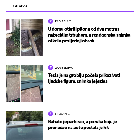
ZABAVA
KAPITALAC
U domu otkrili pitona od dva metra s
nabreklim trbuhom, a rendgenska snimka
otkrila posljednji obrok
ZANIMLJIVO
Tesla je na groblju počela prikazivati
ljudske figure, snimka je jeziva
OBJASNIO
Bahato je parkirao, a poruka koju je
pronašao na autu postala je hit