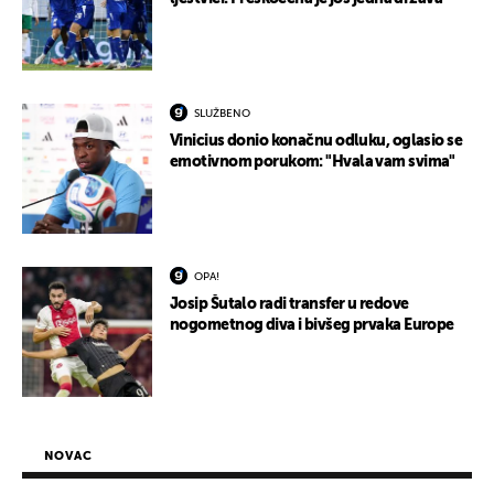
SLUŽBENO
Vinicius donio konačnu odluku, oglasio se
emotivnom porukom: "Hvala vam svima"
OPA!
Josip Šutalo radi transfer u redove
nogometnog diva i bivšeg prvaka Europe
NOVAC