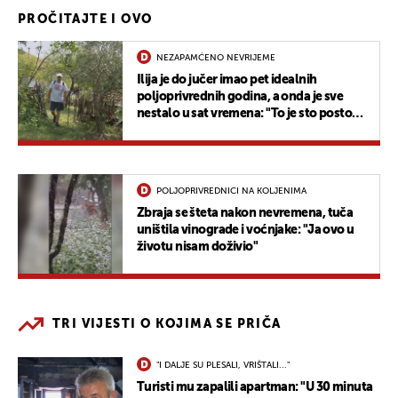
PROČITAJTE I OVO
NEZAPAMĆENO NEVRIJEME
Ilija je do jučer imao pet idealnih
poljoprivrednih godina, a onda je sve
nestalo u sat vremena: "To je sto posto
uništeno..."
POLJOPRIVREDNICI NA KOLJENIMA
Zbraja se šteta nakon nevremena, tuča
uništila vinograde i voćnjake: "Ja ovo u
životu nisam doživio"
TRI VIJESTI O KOJIMA SE PRIČA
"I DALJE SU PLESALI, VRIŠTALI..."
Turisti mu zapalili apartman: "U 30 minuta