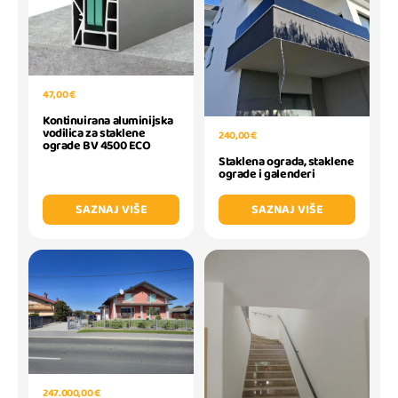
47,00 €
Kontinuirana aluminijska
vodilica za staklene
240,00 €
ograde BV 4500 ECO
Staklena ograda, staklene
ograde i galenderi
SAZNAJ VIŠE
SAZNAJ VIŠE
247.000,00 €