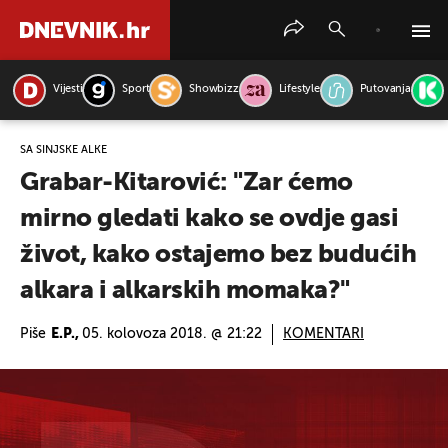
Vijesti
Sport
Showbizz
Lifestyle
Putovanja
PRETRAŽITE VIJESTI
SA SINJSKE ALKE
Grabar-Kitarović: "Zar ćemo
mirno gledati kako se ovdje gasi
život, kako ostajemo bez budućih
alkara i alkarskih momaka?"
Piše
E.P.,
05. kolovoza 2018. @ 21:22
KOMENTARI