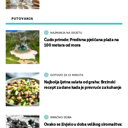
PUTOVANJA
NAJMANJA NA SVIJETU
Čudo prirode: Predivna pješčana plaža na
100 metara od mora
GOTOVO ZA 15 MINUTA
Najbolja ljetna salata od graha: Brzinski
recept za dane kada je prevruće za kuhanje
MRAČNO DOBA
Ovako se živjelo u doba velikog siromaštva: