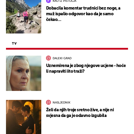
KAO IZ PIŠTOLJA
Dobacila komentar trudnici bez noge, a
muž ispalio odgovor kao da je samo
čekao…
TV
DALEKI GRAD
Uznemirena je zbog njegove ucjene - hoće
li napraviti što traži?
NASLJEDNIK
Želi da njih troje sretno žive, a nije ni
svjesna da ga je odavno izgubila