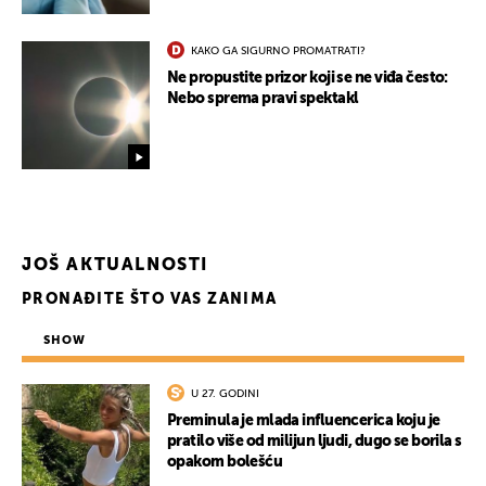
KAKO GA SIGURNO PROMATRATI?
Ne propustite prizor koji se ne viđa često:
Nebo sprema pravi spektakl
JOŠ AKTUALNOSTI
PRONAĐITE ŠTO VAS ZANIMA
SHOW
U 27. GODINI
Preminula je mlada influencerica koju je
pratilo više od milijun ljudi, dugo se borila s
opakom bolešću