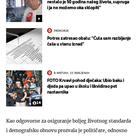
nestalo je 50 godina našeg života, supruga
i ja ne možemo oka sklopiti"
PRIMORJE
Potres zatresao obalu: "Čula sam razbijanje
čaša u stanu iznad"
8 MRTVIH, 15 RANJENIH
FOTO Krvavi pohod dječaka: Ubio baku i
djeda pa upao u školu i likvidirao pet
nastavnika
14
Kao odgovorne za osiguranje boljeg životnog standarda
i demografsku obnovu prozvala je političare, odnosno