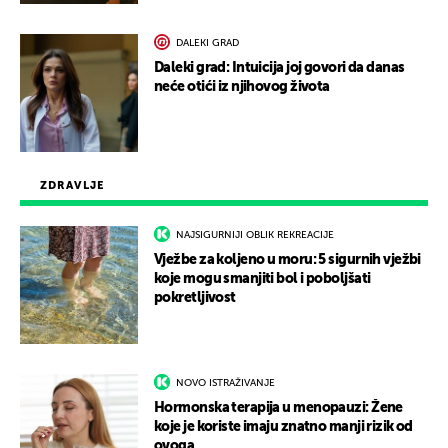
DALEKI GRAD
Daleki grad: Intuicija joj govori da danas
neće otići iz njihovog života
ZDRAVLJE
NAJSIGURNIJI OBLIK REKREACIJE
Vježbe za koljeno u moru: 5 sigurnih vježbi
koje mogu smanjiti bol i poboljšati
pokretljivost
NOVO ISTRAŽIVANJE
Hormonska terapija u menopauzi: Žene
koje je koriste imaju znatno manji rizik od
ovoga