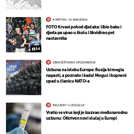
8 MRTVIH, 15 RANJENIH
FOTO Krvavi pohod dječaka: Ubio baku i
djeda pa upao u školu i likvidirao pet
nastavnika
14
UKLJUČITE NOTIFIKACIJE
OBAVJEŠTAJNO UPOZORENJE
Uzbuna na istoku Europe: Rusija bi mogla
napasti, a poznato i kada! Moguć i kopneni
upad u članicu NATO-a
PACIJENT U IZOLACIJI
Vratio se virus koji je izazvao međunarodnu
uzbunu: Otkriven novi slučaj u Europi