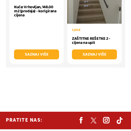
Kuća: Vrhovljan, 148.00
m2 (prodaja) - korigirana
cijena
1,00 €
ZAŠTITNE REŠETKE 2 -
cijena na upit
SAZNAJ VIŠE
SAZNAJ VIŠE
PRATITE NAS: