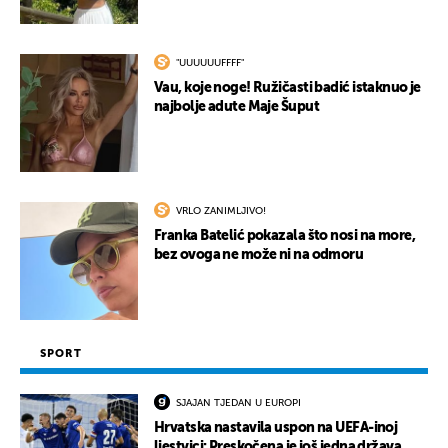
"UUUUUUFFFF"
Vau, koje noge! Ružičasti badić istaknuo je
najbolje adute Maje Šuput
VRLO ZANIMLJIVO!
Franka Batelić pokazala što nosi na more,
bez ovoga ne može ni na odmoru
SPORT
SJAJAN TJEDAN U EUROPI
Hrvatska nastavila uspon na UEFA-inoj
ljestvici: Preskočena je još jedna država