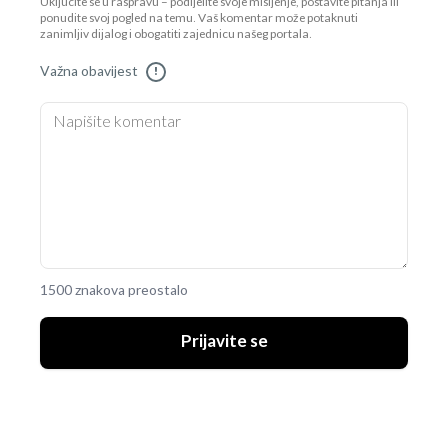
Uključite se u raspravu – podijelite svoje mišljenje, postavite pitanja ili
ponudite svoj pogled na temu. Vaš komentar može potaknuti
zanimljiv dijalog i obogatiti zajednicu našeg portala.
Važna obavijest
!
1500 znakova preostalo
Prijavite se