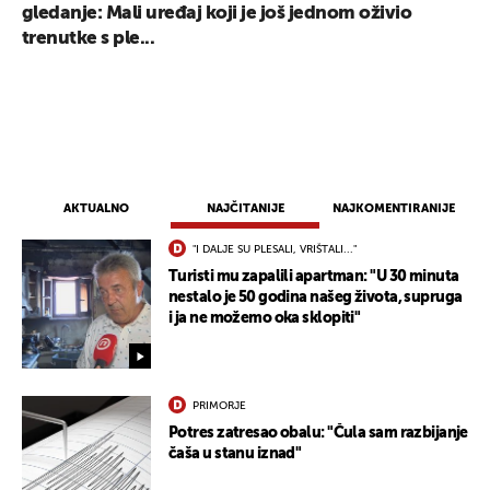
gledanje: Mali uređaj koji je još jednom oživio
trenutke s ple...
AKTUALNO
NAJČITANIJE
NAJKOMENTIRANIJE
"I DALJE SU PLESALI, VRIŠTALI..."
Turisti mu zapalili apartman: "U 30 minuta
nestalo je 50 godina našeg života, supruga
i ja ne možemo oka sklopiti"
PRIMORJE
Potres zatresao obalu: "Čula sam razbijanje
čaša u stanu iznad"