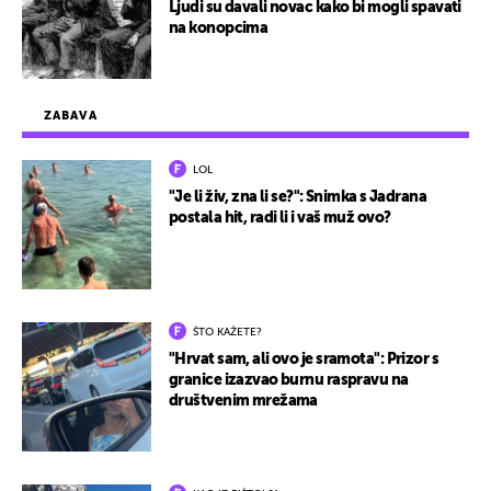
Ljudi su davali novac kako bi mogli spavati
na konopcima
ZABAVA
LOL
"Je li živ, zna li se?": Snimka s Jadrana
postala hit, radi li i vaš muž ovo?
ŠTO KAŽETE?
"Hrvat sam, ali ovo je sramota": Prizor s
granice izazvao burnu raspravu na
društvenim mrežama