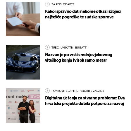
ZA POSLODAVCE
Kako ispravno dati nekome otkaz i izbjeći
najčešće pogreške te sudske sporove
TREĆI UNIKATNI BUGATTI
Nazvan je po vrsti srednjovjekovnog
viteškog konja i visok samo metar
POKROVITELJ PHILIP MORRIS ZAGREB
Digitalna rješenja za stvarne probleme: Dva
hrvatska projekta dobila potporu za razvoj