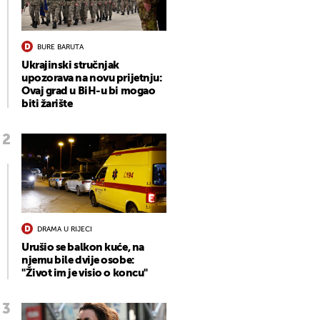
BURE BARUTA
Ukrajinski stručnjak
upozorava na novu prijetnju:
Ovaj grad u BiH-u bi mogao
biti žarište
DRAMA U RIJECI
Urušio se balkon kuće, na
njemu bile dvije osobe:
"Život im je visio o koncu"