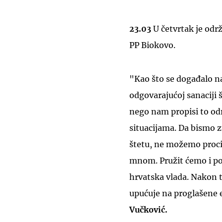
23.03
U četvrtak je odr
PP Biokovo.
"Kao što se događalo naž
odgovarajućoj sanaciji 
nego nam propisi to od
situacijama. Da bismo z
štetu, ne možemo procije
mnom. Pružit ćemo i pom
hrvatska vlada. Nakon tog
upućuje na proglašene 
Vučković.