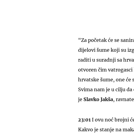
"Za početak će se sanira
dijelovi šume koji su izg
raditi u suradnji sa hr
otvoren čim vatrogasci k
hrvatske šume, one će sa
Svima nam je u cilju da
je
Slavko Jakša
, ravnate
23:01
I ovu noć brojni ć
Kakvo je stanje na mak