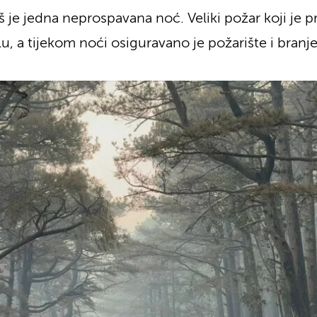
š je jedna neprospavana noć. Veliki požar koji je pr
lu, a tijekom noći osiguravano je požarište i bra