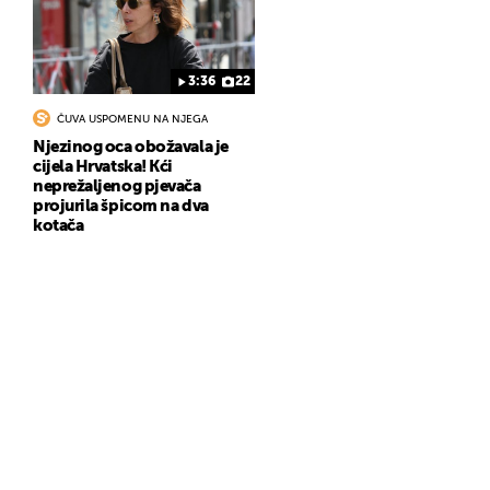
3:36
22
ČUVA USPOMENU NA NJEGA
Njezinog oca obožavala je
cijela Hrvatska! Kći
neprežaljenog pjevača
projurila špicom na dva
kotača