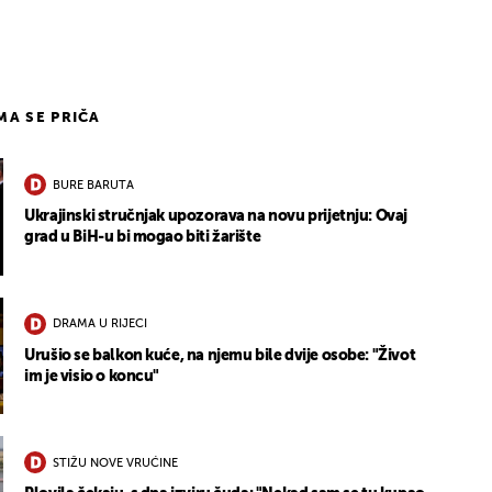
18
IMA SE PRIČA
BURE BARUTA
Ukrajinski stručnjak upozorava na novu prijetnju: Ovaj
grad u BiH-u bi mogao biti žarište
DRAMA U RIJECI
Urušio se balkon kuće, na njemu bile dvije osobe: "Život
im je visio o koncu"
STIŽU NOVE VRUĆINE