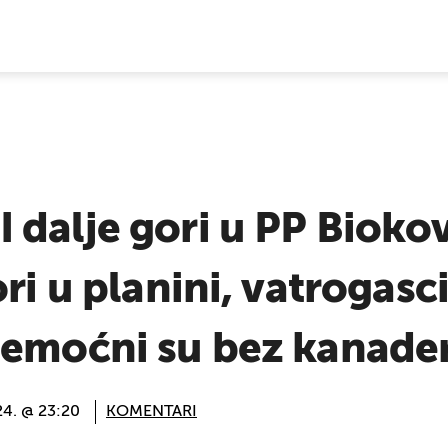
E VIJESTI
dalje gori u PP Biokov
ri u planini, vatrogasc
nemoćni su bez kanade
24. @ 23:20
KOMENTARI