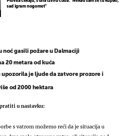
Plovila čekaju, s dna izviru čuda: "Nekad sam se tu kupao,
sad igram nogomet"
u noć gasili požare u Dalmaciji
 na 20 metara od kuća
upozorila je ljude da zatvore prozore i
više od 2000 hektara
pratiti u nastavku:
orbe s vatrom možemo reći da je situacija u