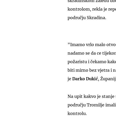
skradinskom zaleđu dobr
kontrolom, rekla je re
području Skradina.
"Imamo vrlo malo otvore
nadamo se da ce tijekom
požaristu i čekamo kako 
biti mirno bez vjetra i
je
Darko Dukić
, Župani
Na upit kakvo je stanje 
području Tromilje imali 
kontrolu.