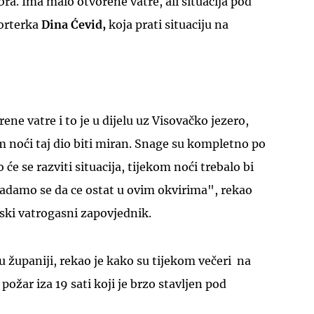
a. Ima malo otvorene vatre, ali situacija pod
porterka
Dina Ćevid,
koja prati situaciju na
UKLJUČITE NOTIFIKACIJE
ne vatre i to je u dijelu uz Visovačko jezero,
 noći taj dio biti miran. Snage su kompletno po
će se razviti situacija, tijekom noći trebalo bi
 nadamo se da ce ostat u ovim okvirima", rekao
jski vatrogasni zapovjednik.
u županiji, rekao je kako su tijekom večeri na
požar iza 19 sati koji je brzo stavljen pod