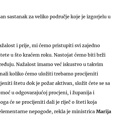
žan sastanak za veliko područje koje je izgorjelu u
alost i prije, mi ćemo pristupiti svi zajedno
štete u što kraćem roku. Nastojat ćemo biti brži
ređuju. Nažalost imamo već iskustvo u takvim
nali koliko ćemo uložiti trebamo procijeniti
niti štetu dok je požar aktivan, složit ćete se sa
oć u odgovarajućoj procjeni, i županija i
a će se procijeniti dali je riječ o šteti koja
elementarne nepogode, rekla je ministrica
Marija