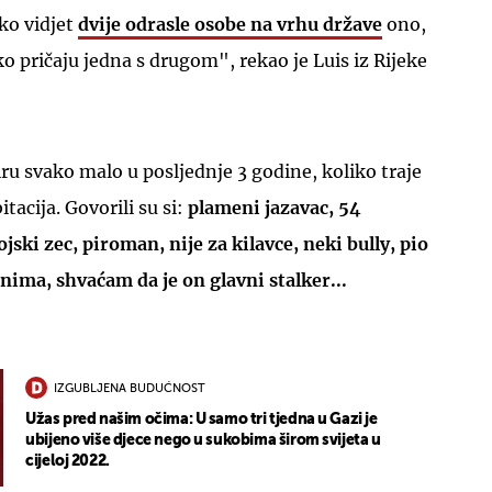
ko vidjet
dvije odrasle osobe na vrhu države
ono,
o pričaju jedna s drugom", rekao je Luis iz Rijeke
iru svako malo u posljednje 3 godine, koliko traje
acija. Govorili su si:
plameni jazavac, 54
jski zec, piroman, nije za kilavce, neki bully, pio
nima, shvaćam da je on glavni stalker...
IZGUBLJENA BUDUĆNOST
Užas pred našim očima: U samo tri tjedna u Gazi je
ubijeno više djece nego u sukobima širom svijeta u
cijeloj 2022.