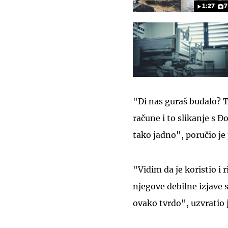
1:27
7
"Di nas guraš budalo? T
račune i to slikanje s Đ
tako jadno", poručio je
"Vidim da je koristio i 
njegove debilne izjave
ovako tvrdo", uzvratio 