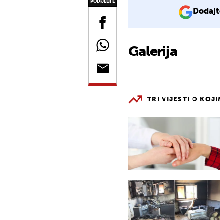
PODIJELITE
Dodajt
Galerija
TRI VIJESTI O KOJ