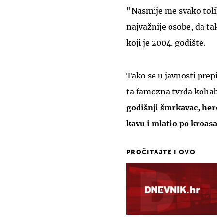
"Nasmije me svako toli
najvažnije osobe, da tak
koji je 2004. godište.
Tako se u javnosti prep
ta famozna tvrda kohabit
godišnji šmrkavac, hero
kavu i mlatio po kroasa
PROČITAJTE I OVO