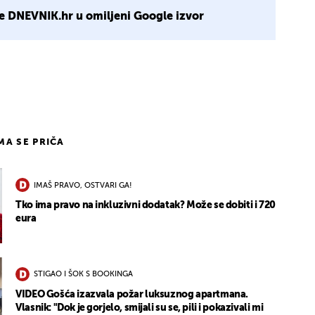
e DNEVNIK.hr u omiljeni Google izvor
1
IMA SE PRIČA
IMAŠ PRAVO, OSTVARI GA!
Tko ima pravo na inkluzivni dodatak? Može se dobiti i 720
eura
STIGAO I ŠOK S BOOKINGA
VIDEO Gošća izazvala požar luksuznog apartmana.
Vlasnik: "Dok je gorjelo, smijali su se, pili i pokazivali mi