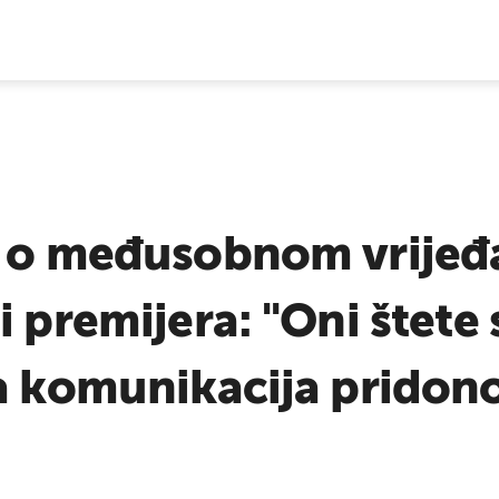
E VIJESTI
a o međusobnom vrijeđ
i premijera: "Oni štete 
ka komunikacija pridon