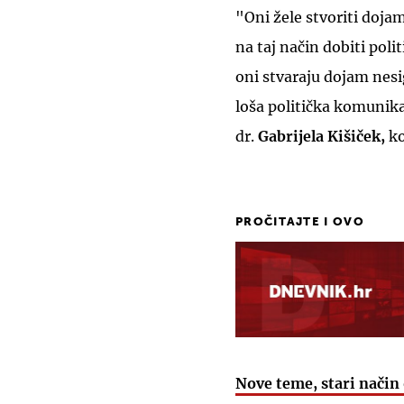
"Oni žele stvoriti dojam 
na taj način dobiti pol
oni stvaraju dojam nesi
loša politička komunika
dr.
Gabrijela Kišiček,
ko
PROČITAJTE I OVO
Nove teme, stari način