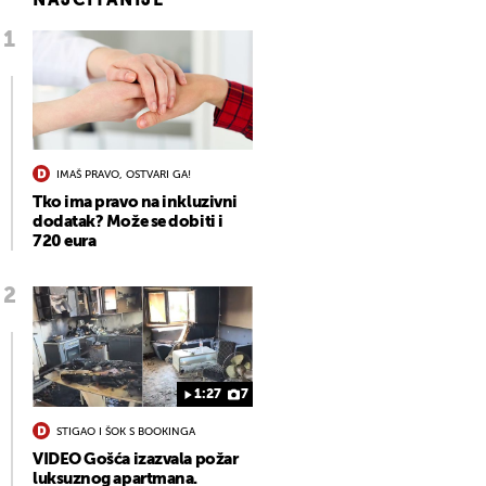
NAJČITANIJE
IMAŠ PRAVO, OSTVARI GA!
Tko ima pravo na inkluzivni
dodatak? Može se dobiti i
720 eura
1:27
7
STIGAO I ŠOK S BOOKINGA
VIDEO Gošća izazvala požar
luksuznog apartmana.