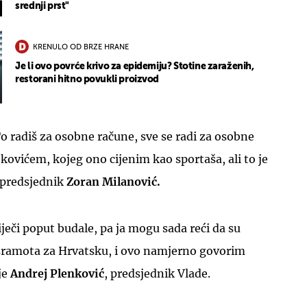
srednji prst"
KRENULO OD BRZE HRANE
Je li ovo povrće krivo za epidemiju? Stotine zaraženih,
restorani hitno povukli proizvod
o radiš za osobne račune, sve se radi za osobne
okovićem, kojeg ono cijenim kao sportaša, ali to je
 predsjednik
Zoran Milanović.
riječi poput budale, pa ja mogu sada reći da su
 sramota za Hrvatsku, i ovo namjerno govorim
je
Andrej Plenković
, predsjednik Vlade.