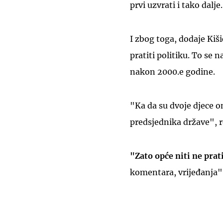
prvi uzvrati i tako dalje.
I zbog toga, dodaje Kišič
pratiti politiku. To se 
nakon 2000.e godine.
"Ka da su dvoje djece o
predsjednika države", r
"Zato opće niti ne prat
komentara, vrijeđanja",