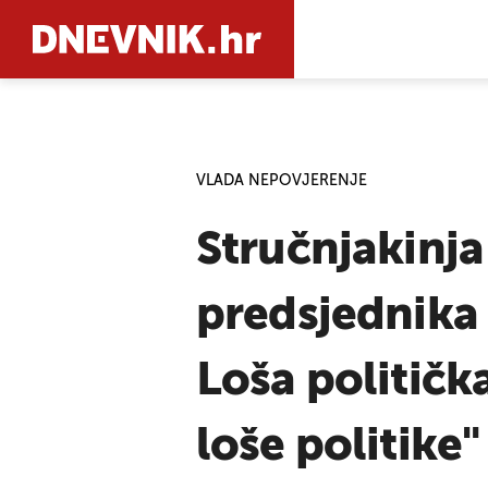
PRETRAŽIT
VLADA NEPOVJERENJE
Stručnjakinj
predsjednika 
Loša politič
loše politike"