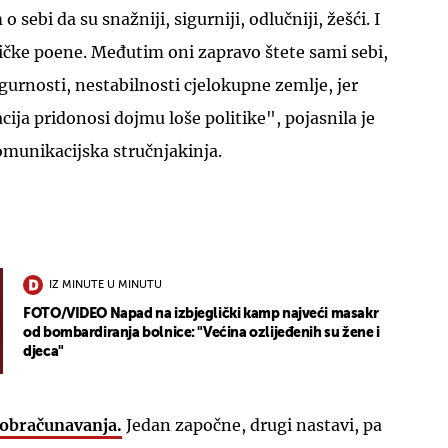
o sebi da su snažniji, sigurniji, odlučniji, žešći. I
itičke poene. Međutim oni zapravo štete sami sebi,
gurnosti, nestabilnosti cjelokupne zemlje, jer
cija pridonosi dojmu loše politike", pojasnila je
munikacijska stručnjakinja.
UKLJUČITE NOTIFIKACIJE
IZ MINUTE U MINUTU
FOTO/VIDEO Napad na izbjeglički kamp najveći masakr
od bombardiranja bolnice: "Većina ozlijeđenih su žene i
djeca"
 obračunavanja.
Jedan započne, drugi nastavi, pa