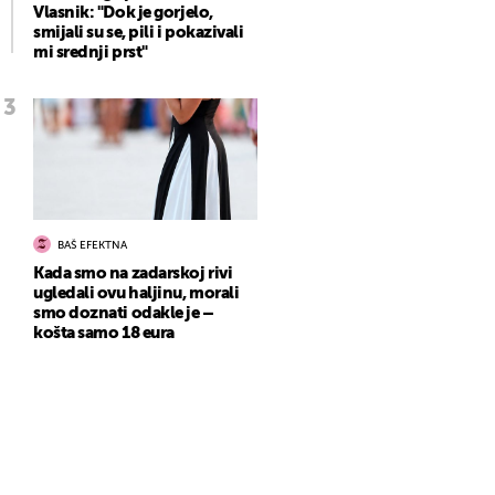
Vlasnik: "Dok je gorjelo,
smijali su se, pili i pokazivali
mi srednji prst"
BAŠ EFEKTNA
Kada smo na zadarskoj rivi
ugledali ovu haljinu, morali
smo doznati odakle je –
košta samo 18 eura