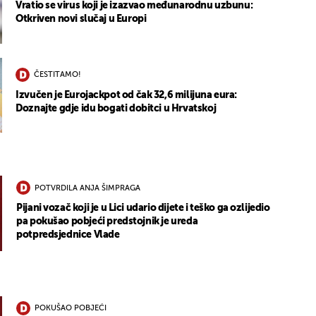
Vratio se virus koji je izazvao međunarodnu uzbunu:
Otkriven novi slučaj u Europi
ČESTITAMO!
Izvučen je Eurojackpot od čak 32,6 milijuna eura:
Doznajte gdje idu bogati dobitci u Hrvatskoj
POTVRDILA ANJA ŠIMPRAGA
Pijani vozač koji je u Lici udario dijete i teško ga ozlijedio
pa pokušao pobjeći predstojnik je ureda
potpredsjednice Vlade
POKUŠAO POBJEĆI