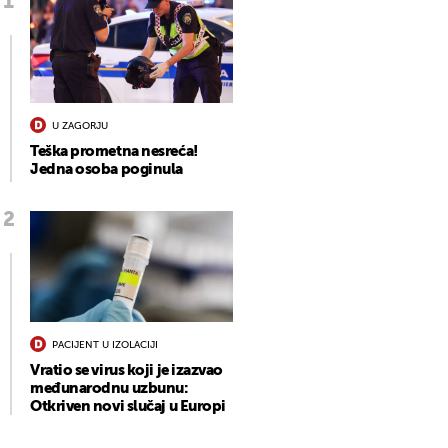
U ZAGORJU
Teška prometna nesreća!
Jedna osoba poginula
PACIJENT U IZOLACIJI
Vratio se virus koji je izazvao
međunarodnu uzbunu:
Otkriven novi slučaj u Europi