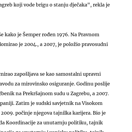
greb koji vode brigu o stanju dječaka", rekla je
še kako je Šemper rođen 1976. Na Pravnom
lomirao je 2004., a 2007, je položio pravosudni
omirao zapošljava se kao samostalni upravni
avodu za mirovinsko osiguranje. Godinu poslije
ežbenik na Prekršajnom sudu u Zagrebu, a 2007.
paniji. Zatim je sudski savjetnik na Visokom
2009. počinje njegova tajnilka karijera. Bio je
da Koordinacije za unutarnju politiku, tajnik