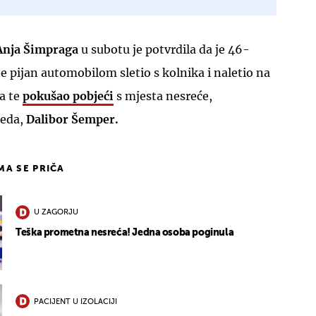
Anja Šimpraga
u subotu je potvrdila da je 46-
je pijan automobilom sletio s kolnika i naletio na
a te
pokušao pobjeći
s mjesta nesreće,
reda,
Dalibor Šemper.
IMA SE PRIČA
U ZAGORJU
Teška prometna nesreća! Jedna osoba poginula
PACIJENT U IZOLACIJI