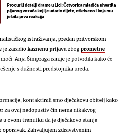
Procurili detalji drame u Lici: Četvorica mladića uhvatila
pijanog vozača koji je udario dijete, otkriveno i koja mu
je bila prva reakcija
nalističkog istraživanja, predan pritvorskom
e je zaradio
kaznenu prijavu
zbog
prometne
UKLJUČITE NOTIFIKACIJE
moći. Anja Šimpraga ranije je potvrdila kako će
ešenje s dužnosti predstojnika ureda.
ormacije, kontaktirali smo dječakovu obitelj kako
 jer za ovaj nedopustiv čin nema nikakvog
je u ovom trenutku da je dječakovo stanje
rz oporavak. Zahvaljujem zdravstvenim