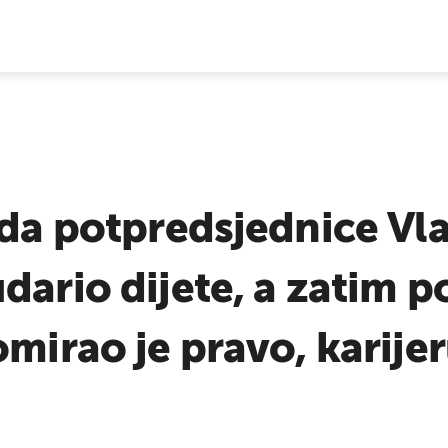
E VIJESTI
eda potpredsjednice Vla
dario dijete, a zatim 
omirao je pravo, karije