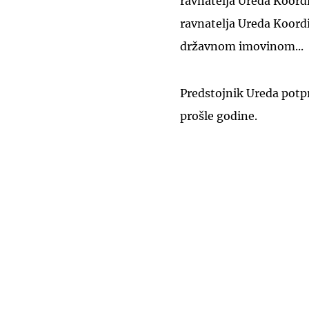
ravnatelja Ureda Koordi
ravnatelja Ureda Koordi
državnom imovinom...
Predstojnik Ureda potp
prošle godine.