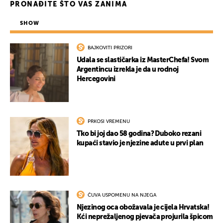
PRONAĐITE ŠTO VAS ZANIMA
SHOW
BAJKOVITI PRIZORI
Udala se slastičarka iz MasterChefa! Svom
Argentincu izrekla je da u rodnoj
Hercegovini
PRKOSI VREMENU
Tko bi joj dao 58 godina? Duboko rezani
kupaći stavio je njezine adute u prvi plan
ČUVA USPOMENU NA NJEGA
Njezinog oca obožavala je cijela Hrvatska!
Kći neprežaljenog pjevača projurila špicom