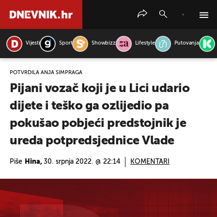
Vijesti
Sport
Showbizz
Lifestyle
Putovanja
PRETRAŽITE VIJESTI
POTVRDILA ANJA ŠIMPRAGA
Pijani vozač koji je u Lici udario
dijete i teško ga ozlijedio pa
pokušao pobjeći predstojnik je
ureda potpredsjednice Vlade
Piše
Hina,
30. srpnja 2022. @ 22:14
KOMENTARI