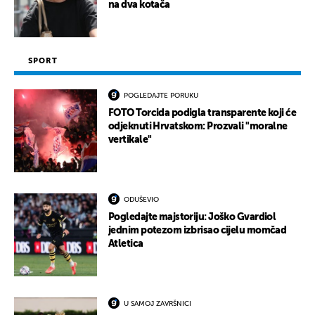
na dva kotača
SPORT
POGLEDAJTE PORUKU
FOTO Torcida podigla transparente koji će
odjeknuti Hrvatskom: Prozvali "moralne
vertikale"
ODUŠEVIO
Pogledajte majstoriju: Joško Gvardiol
jednim potezom izbrisao cijelu momčad
Atletica
U SAMOJ ZAVRŠNICI