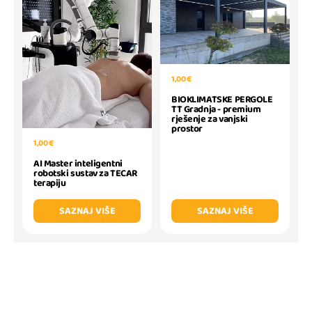
1,00 €
BIOKLIMATSKE PERGOLE
TT Gradnja - premium
rješenje za vanjski
prostor
1,00 €
AI Master inteligentni
robotski sustav za TECAR
terapiju
SAZNAJ VIŠE
SAZNAJ VIŠE