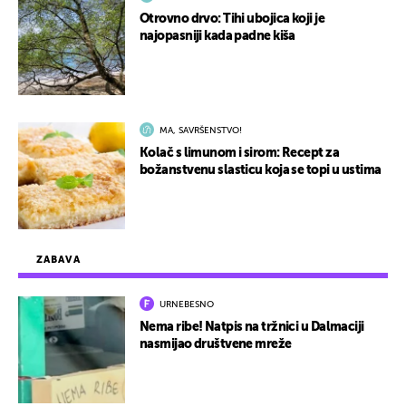
Otrovno drvo: Tihi ubojica koji je
najopasniji kada padne kiša
MA, SAVRŠENSTVO!
Kolač s limunom i sirom: Recept za
božanstvenu slasticu koja se topi u ustima
ZABAVA
URNEBESNO
Nema ribe! Natpis na tržnici u Dalmaciji
nasmijao društvene mreže