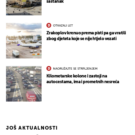
sastanak
OTKAZALI LET
Zrakoplov krenuo prema pisti pa ga vratili
zbog djeteta koje se nije htjelo vezati
NAORUŽAJTE SE STRPLJENJEM
Kilometarske kolone i zastoji na
autocestama, ima i prometnih nesreća
JOŠ AKTUALNOSTI