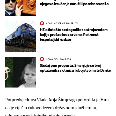
njegovo izručenje naručili posebno vozilo
NOVI INCIDENT NA PRUZI
HŽ otkrio što se dogodilo sa strojovođom
koji je prošao kroz crveno: Pokrenut
inspekcijski nadzor
NOVA ODLUKA SUDA
Slučaj pun propusta: Smanjuje se broj
optuženih za otmicu i ubojstvo male Danke
Potpredsjednica Vlade
Anja Šimpraga
potvrdila je Hini
da je riječ o rukovodećem državnom službeniku,
odnosno
predstojniku njezina ureda.