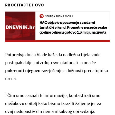
PROČITAJTE I OVO
SELIDBA PREMA MORU
HAC objavio upozorenje za udarni
turistički vikend: Prometne nesreće svake
godine odnesu gotovo 1,3 milijuna života
Potpredsjednica Vlade kaže da nadležna tijela vode
postupak dalje i utvrđuju sve okolnosti, a ona će
pokrenuti njegovo razrješenje
s dužnosti predstojnika
ureda.
"Čim smo saznali te informacije, kontaktirali smo
dječakovu obitelj kako bismo izrazili žaljenje jer za
ovaj nedopustiv čin nema nikakvog opravdanja.