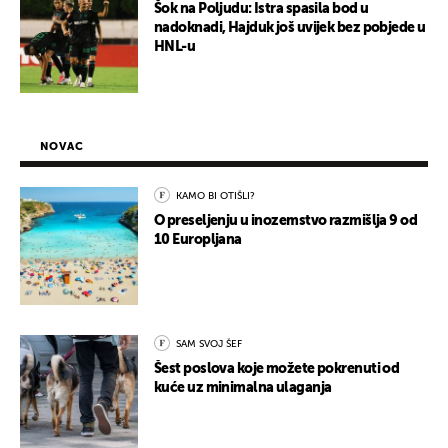
Šok na Poljudu: Istra spasila bod u
nadoknadi, Hajduk još uvijek bez pobjede u
HNL-u
NOVAC
KAMO BI OTIŠLI?
O preseljenju u inozemstvo razmišlja 9 od
10 Europljana
SAM SVOJ ŠEF
Šest poslova koje možete pokrenuti od
kuće uz minimalna ulaganja