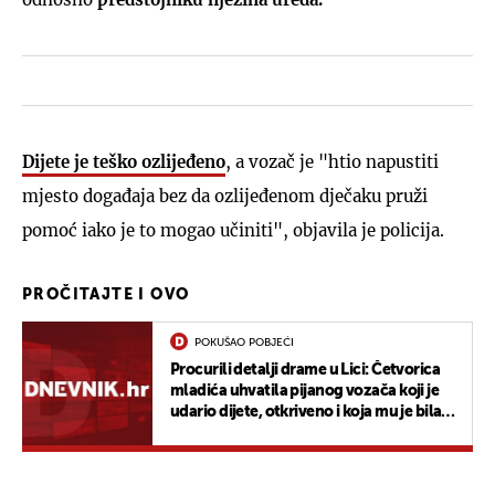
Dijete je teško ozlijeđeno
, a vozač je "htio napustiti
mjesto događaja bez da ozlijeđenom dječaku pruži
pomoć iako je to mogao učiniti", objavila je policija.
PROČITAJTE I OVO
POKUŠAO POBJEĆI
Procurili detalji drame u Lici: Četvorica
mladića uhvatila pijanog vozača koji je
udario dijete, otkriveno i koja mu je bila
prva reakcija