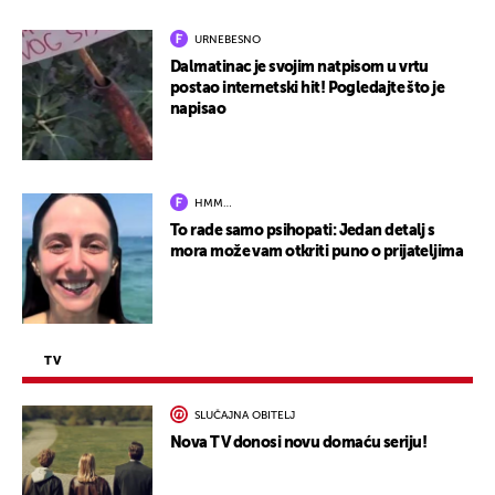
URNEBESNO
Dalmatinac je svojim natpisom u vrtu
postao internetski hit! Pogledajte što je
napisao
HMM…
To rade samo psihopati: Jedan detalj s
mora može vam otkriti puno o prijateljima
TV
SLUČAJNA OBITELJ
Nova TV donosi novu domaću seriju!