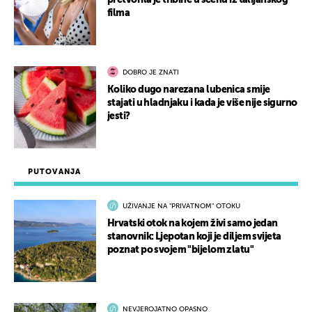
pretvorila je tribine u scenu iz talijanskog
filma
DOBRO JE ZNATI
Koliko dugo narezana lubenica smije
stajati u hladnjaku i kada je više nije sigurno
jesti?
PUTOVANJA
UŽIVANJE NA "PRIVATNOM" OTOKU
Hrvatski otok na kojem živi samo jedan
stanovnik: Ljepotan koji je diljem svijeta
poznat po svojem "bijelom zlatu"
NEVJEROJATNO OPASNO