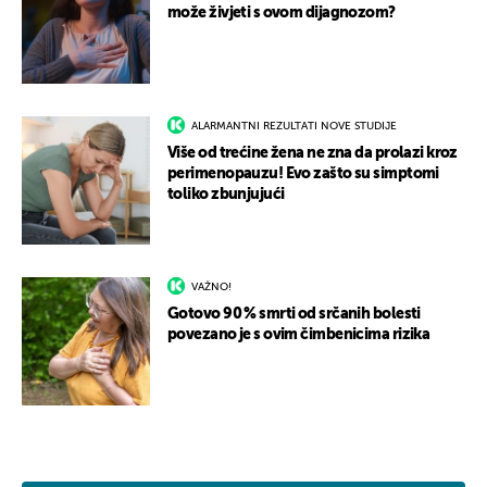
može živjeti s ovom dijagnozom?
ALARMANTNI REZULTATI NOVE STUDIJE
Više od trećine žena ne zna da prolazi kroz
perimenopauzu! Evo zašto su simptomi
toliko zbunjujući
VAŽNO!
Gotovo 90 % smrti od srčanih bolesti
povezano je s ovim čimbenicima rizika