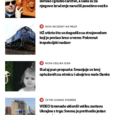
skrivao i gradio carstvo, a sada su za
njegovo izručenje naručili posebno vozilo
NOVI INCIDENT NA PRUZI
HŽ otkrio što se dogodilo sa strojovođom
koji je prošao kroz crveno: Pokrenut
inspekcijski nadzor
UKLJUČITE NOTIFIKACIJE
NOVA ODLUKA SUDA
Slučaj pun propusta: Smanjuje se broj
optuženih za otmicu i ubojstvo male Danke
ČETIRI GODINE PODRŠKE
VIDEO Iznenada uklonili veliku zastavu
Ukrajine s trga: Svemu je prethodio jedan