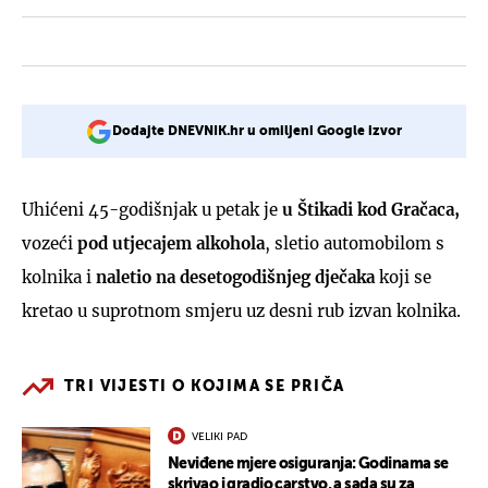
Dodajte DNEVNIK.hr u omiljeni Google izvor
Uhićeni 45-godišnjak u petak je
u Štikadi kod Gračaca,
vozeći
pod utjecajem alkohola
, sletio automobilom s
kolnika i
naletio na desetogodišnjeg dječaka
koji se
kretao u suprotnom smjeru uz desni rub izvan kolnika.
TRI VIJESTI O KOJIMA SE PRIČA
VELIKI PAD
Neviđene mjere osiguranja: Godinama se
skrivao i gradio carstvo, a sada su za