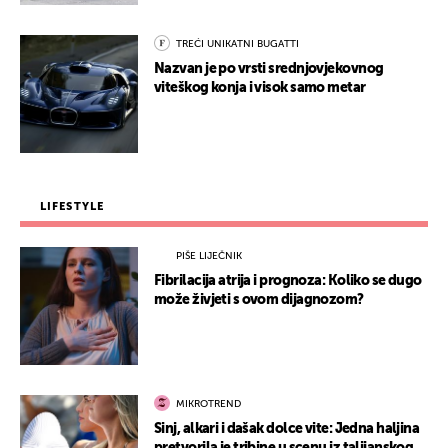
TREĆI UNIKATNI BUGATTI
Nazvan je po vrsti srednjovjekovnog
viteškog konja i visok samo metar
LIFESTYLE
PIŠE LIJEČNIK
Fibrilacija atrija i prognoza: Koliko se dugo
može živjeti s ovom dijagnozom?
MIKROTREND
Sinj, alkari i dašak dolce vite: Jedna haljina