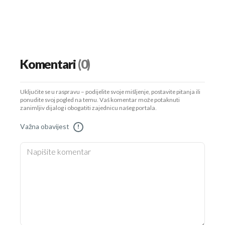
Komentari
(0)
Uključite se u raspravu – podijelite svoje mišljenje, postavite pitanja ili
ponudite svoj pogled na temu. Vaš komentar može potaknuti
zanimljiv dijalog i obogatiti zajednicu našeg portala.
Važna obavijest
!