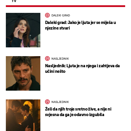
TV
DALEKI GRAD
Daleki grad: Jako je ljuta jer se miješa u
njezine stvari
NASLJEDNIK
Nasljednik: Ljuta je na njega i zahtjeva da
učini nešto
NASLJEDNIK
Želi da njih troje sretno žive, a nije ni
svjesna da ga je odavno izgubila