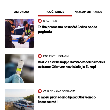
AKTUALNO
NAJČITANIJE
NAJKOMENTIRANIJE
U ZAGORJU
Teška prometna nesreća! Jedna osoba
poginula
UKLJUČITE NOTIFIKACIJE
PACIJENT U IZOLACIJI
Vratio se virus koji je izazvao međunarodnu
uzbunu: Otkriven novi slučaj u Europi
ČEKA SE NALAZ OBDUKCIJE
U moru pronađeno tijelo: Otkriveno o
kome se radi