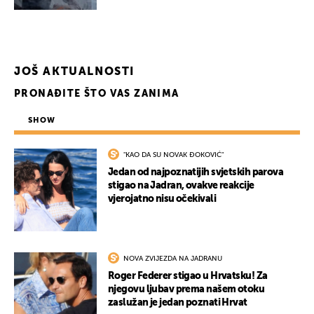
JOŠ AKTUALNOSTI
PRONAĐITE ŠTO VAS ZANIMA
SHOW
"KAO DA SU NOVAK ĐOKOVIĆ"
Jedan od najpoznatijih svjetskih parova
stigao na Jadran, ovakve reakcije
vjerojatno nisu očekivali
NOVA ZVIJEZDA NA JADRANU
Roger Federer stigao u Hrvatsku! Za
njegovu ljubav prema našem otoku
zaslužan je jedan poznati Hrvat