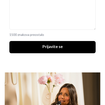
1500 znakova preostalo
Prijavite se