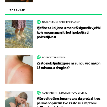
ZDRAVLJE
NAJSIGURNIJI OBLIK REKREACIJE
Vježbe za koljeno u moru: 5 sigurnih vježbi
koje mogu smanjiti bol i poboljšati
pokretljivost
POKROVITELJ STADA
Zašto neki ljudi izgore na suncu već nakon
15 minuta, a drugi ne?
ALARMANTNI REZULTATI NOVE STUDIJE
Više od trećine žena ne zna da prolazi kroz
perimenopauzu! Evo zašto su simptomi