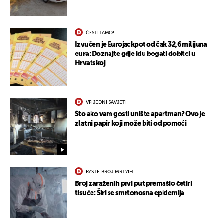
ČESTITAMO!
Izvučen je Eurojackpot od čak 32,6 milijuna
eura: Doznajte gdje idu bogati dobitci u
Hrvatskoj
VRIJEDNI SAVJETI
Što ako vam gosti unište apartman? Ovo je
zlatni papir koji može biti od pomoći
RASTE BROJ MRTVIH
Broj zaraženih prvi put premašio četiri
tisuće: Širi se smrtonosna epidemija