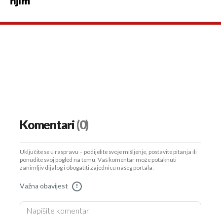
njim"
Komentari
(0)
Uključite se u raspravu – podijelite svoje mišljenje, postavite pitanja ili
ponudite svoj pogled na temu. Vaš komentar može potaknuti
zanimljiv dijalog i obogatiti zajednicu našeg portala.
Važna obavijest
!