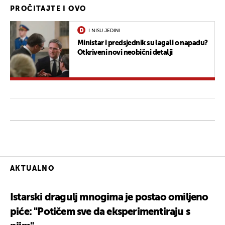
PROČITAJTE I OVO
I NISU JEDINI
Ministar i predsjednik su lagali o napadu?
Otkriveni novi neobični detalji
AKTUALNO
Istarski dragulj mnogima je postao omiljeno
piće: "Potičem sve da eksperimentiraju s