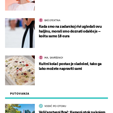
BAŠ EFEKTNA
Kada smo na zadarskoj rivi ugledali ovu
haljinu, morali smo doznati odakle je –
košta samo 18 eura
MA, SAVRŠENO!
Kultni kolač postao je sladoled, tako ga
lako možete napraviti sami
PUTOVANJA
VODIČ PO OTOKU
Veličanstveni Brač: Kameni otok na kojem