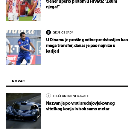
trener uperio prstom u Hrvata: "Želim
njega!"
GDJE ĆE SAD?
U Dinamu je prošle godine predstavljen kao
mega transfer, danas je pao najniže u
karijeri
NOVAC
TREĆI UNIKATNI BUGATTI
Nazvan je po vrsti srednjovjekovnog
viteškog konja i visok samo metar