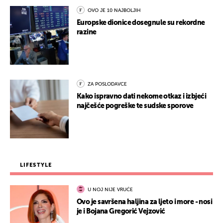
OVO JE 10 NAJBOLJIH
Europske dionice dosegnule su rekordne
razine
ZA POSLODAVCE
Kako ispravno dati nekome otkaz i izbjeći
najčešće pogreške te sudske sporove
LIFESTYLE
U NOJ NIJE VRUĆE
Ovo je savršena haljina za ljeto i more - nosi
je i Bojana Gregorić Vejzović