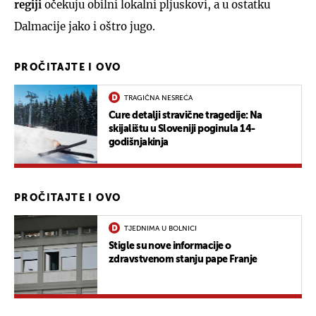
regiji
očekuju obilni lokalni pljuskovi, a u ostatku
Dalmacije jako i oštro jugo.
PROČITAJTE I OVO
TRAGIČNA NESREĆA
Cure detalji stravične tragedije: Na
skijalištu u Sloveniji poginula 14-
godišnjakinja
PROČITAJTE I OVO
TJEDNIMA U BOLNICI
Stigle su nove informacije o
zdravstvenom stanju pape Franje