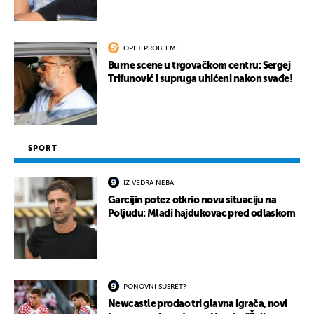
OPET PROBLEMI
Burne scene u trgovačkom centru: Sergej
Trifunović i supruga uhićeni nakon svađe!
SPORT
IZ VEDRA NEBA
Garcijin potez otkrio novu situaciju na
Poljudu: Mladi hajdukovac pred odlaskom
PONOVNI SUSRET?
Newcastle prodao tri glavna igrača, novi