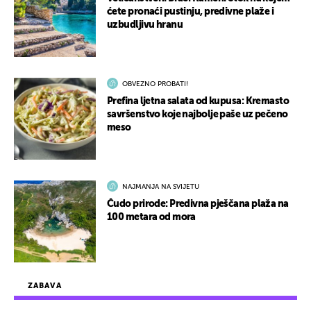
ćete pronaći pustinju, predivne plaže i
uzbudljivu hranu
OBVEZNO PROBATI!
Prefina ljetna salata od kupusa: Kremasto
savršenstvo koje najbolje paše uz pečeno
meso
NAJMANJA NA SVIJETU
Čudo prirode: Predivna pješčana plaža na
100 metara od mora
ZABAVA