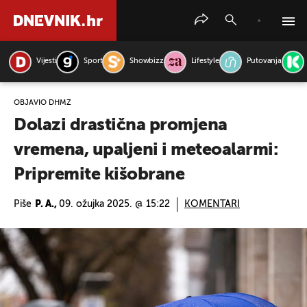
Vijesti
Sport
Showbizz
Lifestyle
Putovanja
PRETRAŽITE VIJESTI
OBJAVIO DHMZ
Dolazi drastična promjena
vremena, upaljeni i meteoalarmi:
Pripremite kišobrane
Piše
P. A.,
09. ožujka 2025. @ 15:22
KOMENTARI