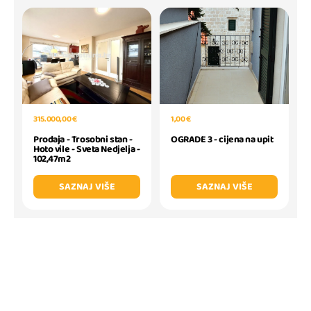
1,00 €
315.000,00 €
OGRADE 3 - cijena na upit
Prodaja - Trosobni stan -
Hoto vile - Sveta Nedjelja -
102,47m2
SAZNAJ VIŠE
SAZNAJ VIŠE