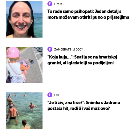
HMM…
To rade samo psihopati: Jedan detalj s
mora može vam otkriti puno o prijateljima
ZAMJERATE LI JOJ?
"Koja kuja…": Snašla se na hrvatskoj
granici, ali gledatelji su podijeljeni
LOL
"Je li živ, zna li se?": Snimka s Jadrana
postala hit, radi li i vaš muž ovo?