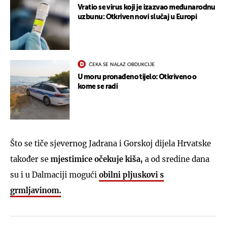
Vratio se virus koji je izazvao međunarodnu
uzbunu: Otkriven novi slučaj u Europi
ČEKA SE NALAZ OBDUKCIJE
U moru pronađeno tijelo: Otkriveno o
kome se radi
Što se tiče sjevernog Jadrana i Gorskoj dijela Hrvatske
također se
mjestimice očekuje kiša,
a od sredine dana
su i u Dalmaciji mogući
obilni pljuskovi s
grmljavinom.