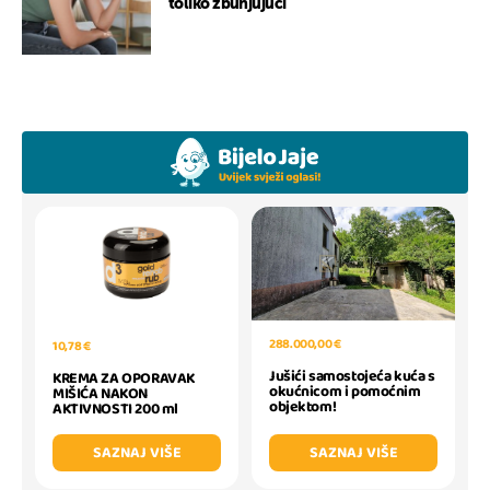
toliko zbunjujući
288.000,00 €
10,78 €
Jušići samostojeća kuća s
KREMA ZA OPORAVAK
okućnicom i pomoćnim
MIŠIĆA NAKON
objektom!
AKTIVNOSTI 200 ml
SAZNAJ VIŠE
SAZNAJ VIŠE