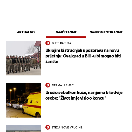
AKTUALNO
NAJČITANIJE
NAJKOMENTIRANIJE
BURE BARUTA
Ukrajinski stručnjak upozorava na novu
prijetnju: Ovaj grad u BiH-u bi mogao biti
žarište
DRAMA U RIJECI
Urušio se balkon kuće, na njemu bile dvije
osobe: "Život im je visio o koncu"
STIŽU NOVE VRUĆINE