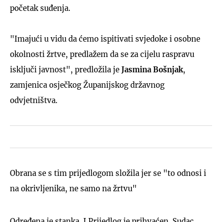
početak suđenja.
"Imajući u vidu da ćemo ispitivati svjedoke i osobne
okolnosti žrtve, predlažem da se za cijelu raspravu
isključi javnost", predložila je
Jasmina Bošnjak
,
zamjenica osječkog Županijskog državnog
odvjetništva.
Obrana se s tim prijedlogom složila jer se "to odnosi i
na okrivljenika, ne samo na žrtvu"
Određena je stanka. I Prijedlog je prihvaćen. Sudac