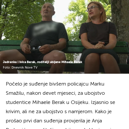
Jadranka i Ivica Berak, roditelji ubijene Mihaele Berak
Foto: Dnevnik Nove TV
Počelo je suđenje bivšem policajcu Marku
Smažilu, nakon devet mjeseci, za ubojstvo
studentice Mihaele Berak u Osijeku. Izjasnio se
krivim, ali ne za ubojstvo s namjerom. Kako je
prošao prvi dan suđenja provjerila je Anja