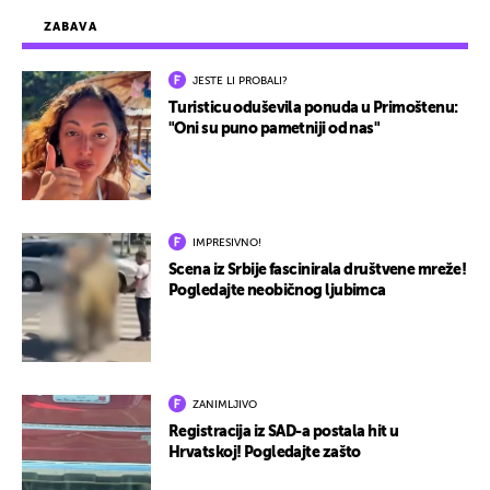
ZABAVA
JESTE LI PROBALI?
Turisticu oduševila ponuda u Primoštenu:
"Oni su puno pametniji od nas"
IMPRESIVNO!
Scena iz Srbije fascinirala društvene mreže!
Pogledajte neobičnog ljubimca
ZANIMLJIVO
Registracija iz SAD-a postala hit u
Hrvatskoj! Pogledajte zašto