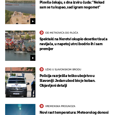
Plovila čekaju, s dna izviru čuda: "Nekad
sam se tu kupao, sad igram nogomet"
OD METKOVIĆA DO PLOČA
Spektakl na Neretvi okupio desetke tisuća
navijača, u napetoj utrci bodrio ih i sam
premijer
UŽAS U SLAVONSKOM BRODU
Policija razrješila teško ubojstvo u
Slavoniji: Jedan ubod bio je koban.
Objavljeni detalji
VREMENSKA PROGNOZA
Novi rast temperatura: Meteorolog donosi