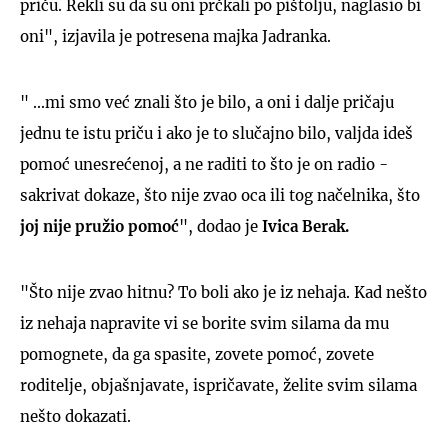
priču. Rekli su da su oni prčkali po pištolju, naglasio bi
oni", izjavila je potresena majka Jadranka.
" ...mi smo već znali što je bilo, a oni i dalje pričaju
jednu te istu priču i ako je to slučajno bilo, valjda ideš
pomoć unesrećenoj, a ne raditi to što je on radio -
sakrivat dokaze, što nije zvao oca ili tog načelnika, što
joj nije pružio pomoć
", dodao je
Ivica Berak.
"Što nije zvao hitnu? To boli ako je iz nehaja. Kad nešto
iz nehaja napravite vi se borite svim silama da mu
pomognete, da ga spasite, zovete pomoć, zovete
roditelje, objašnjavate, ispričavate, želite svim silama
nešto dokazati.