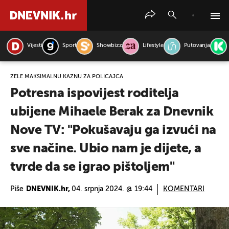
Vijesti
Sport
Showbizz
Lifestyle
Putovanja
PRETRAŽITE VIJESTI
ŽELE MAKSIMALNU KAZNU ZA POLICAJCA
Potresna ispovijest roditelja
ubijene Mihaele Berak za Dnevnik
Nove TV: "Pokušavaju ga izvući na
sve načine. Ubio nam je dijete, a
tvrde da se igrao pištoljem"
Piše
DNEVNIK.hr,
04. srpnja 2024. @ 19:44
KOMENTARI