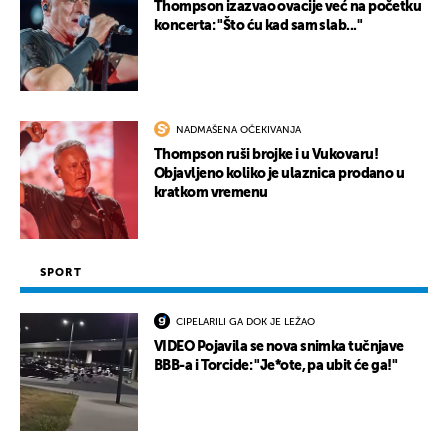
Thompson izazvao ovacije već na početku
koncerta: "Što ću kad sam slab..."
NADMAŠENA OČEKIVANJA
Thompson ruši brojke i u Vukovaru!
Objavljeno koliko je ulaznica prodano u
kratkom vremenu
SPORT
CIPELARILI GA DOK JE LEŽAO
VIDEO Pojavila se nova snimka tučnjave
BBB-a i Torcide: "Je*ote, pa ubit će ga!"