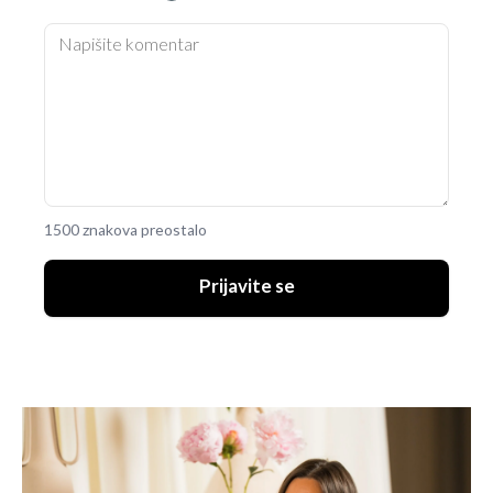
1500 znakova preostalo
Prijavite se