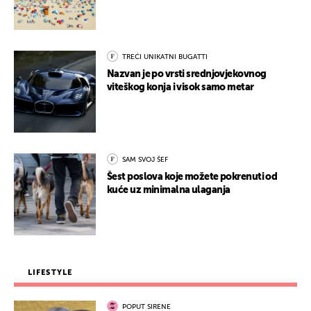
TREĆI UNIKATNI BUGATTI
Nazvan je po vrsti srednjovjekovnog
viteškog konja i visok samo metar
SAM SVOJ ŠEF
Šest poslova koje možete pokrenuti od
kuće uz minimalna ulaganja
LIFESTYLE
POPUT SIRENE