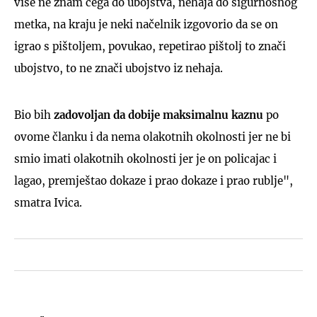
više ne znam čega do ubojstva, nehaja do sigurnosnog
metka, na kraju je neki načelnik izgovorio da se on
igrao s pištoljem, povukao, repetirao pištolj to znači
ubojstvo, to ne znači ubojstvo iz nehaja.
Bio bih
zadovoljan da dobije maksimalnu kaznu
po
ovome članku i da nema olakotnih okolnosti jer ne bi
smio imati olakotnih okolnosti jer je on policajac i
lagao, premještao dokaze i prao dokaze i prao rublje",
smatra Ivica.