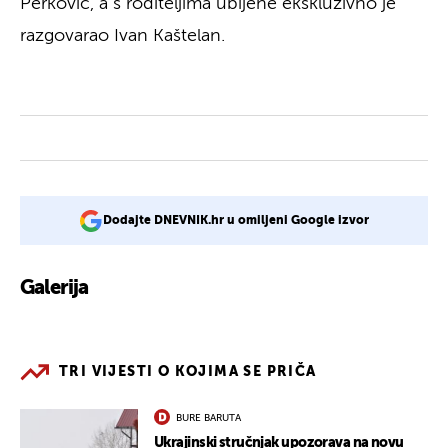
Perković, a s roditeljima ubijene ekskluzivno je
razgovarao Ivan Kaštelan.
Dodajte DNEVNIK.hr u omiljeni Google izvor
Galerija
4
TRI VIJESTI O KOJIMA SE PRIČA
BURE BARUTA
Ukrajinski stručnjak upozorava na novu