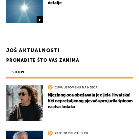
detalje
JOŠ AKTUALNOSTI
PRONAĐITE ŠTO VAS ZANIMA
SHOW
ČUVA USPOMENU NA NJEGA
Njezinog oca obožavala je cijela Hrvatska!
Kći neprežaljenog pjevača projurila špicom
na dva kotača
PRED 20 TISUĆA LJUDI