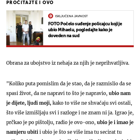
PROČITAJTE I OVO
ISKLJUČENA JAVNOST
FOTO Počelo suđenje policajcu koji je
ubio Mihaelu, pogledajte kako je
doveden na sud
Obrana za ubojstvo iz nehaja za njih je neprihvatljiva.
"Koliko puta pomislim da je stao, da je razmislio da se
spasi život, da ne napravi to što je napravio,
u
bio nam
je dijete, ljudi moji,
kako to više ne shvaćaju svi ostali,
što više izmišljaju svi i razloge i ne znam ni ja. Igrao je,
prčkao je po pištolju, radio je ovo-ono,
ubio je i imao je
namjeru ubiti
i ubio je što se više ima tu secirat tu