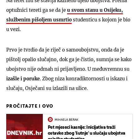
Na teret mu se stavlja kazneno djelo ubojstva. Prema
optužnici tereti ga se da je
u svom stanu u Osijeku,
službenim pišoljem usmrtio
studenticu s kojom je bio
u vezi.
Prvo je tvrdio da je riječ o samoubojstvu, onda da je
pištolj opalio slučajno, dok ga je čistio, sumnja se kako
ubojstvo nije odmah ni prijavljeno. U međuvremnu su
izašle i poruke
. Zbog niza konradiktornosti u iskazu i
slučaju, Osječani su izlazili na ulice.
PROČITAJTE I OVO
MIHAELA BERAK
Pet mjeseci kasnije: Inicijativa traži
ostavke zbog 'šutnje' u slučaju ubojstva