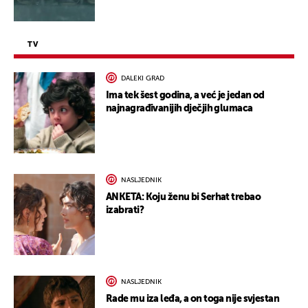
TV
DALEKI GRAD
Ima tek šest godina, a već je jedan od
najnagrađivanijih dječjih glumaca
NASLJEDNIK
ANKETA: Koju ženu bi Serhat trebao
izabrati?
NASLJEDNIK
Rade mu iza leđa, a on toga nije svjestan