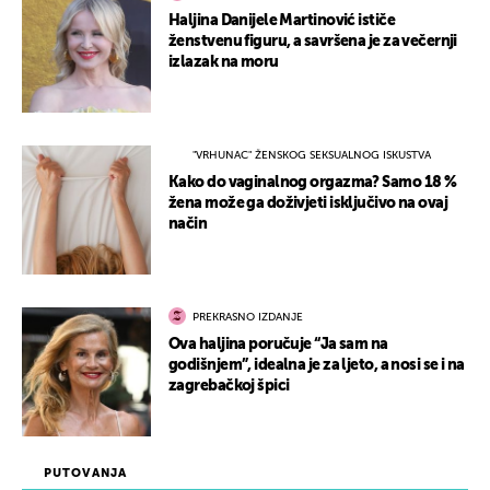
Haljina Danijele Martinović ističe
ženstvenu figuru, a savršena je za večernji
izlazak na moru
"VRHUNAC" ŽENSKOG SEKSUALNOG ISKUSTVA
Kako do vaginalnog orgazma? Samo 18 %
žena može ga doživjeti isključivo na ovaj
način
PREKRASNO IZDANJE
Ova haljina poručuje “Ja sam na
godišnjem”, idealna je za ljeto, a nosi se i na
zagrebačkoj špici
PUTOVANJA