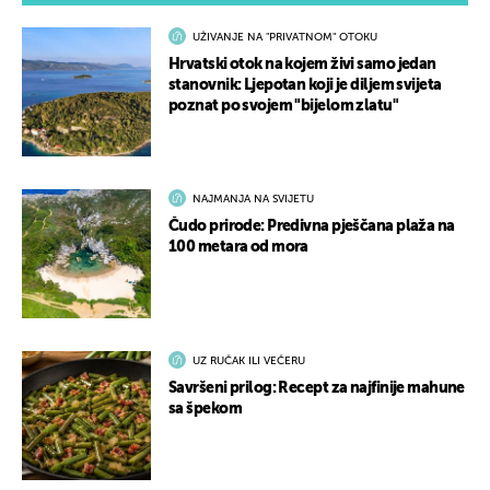
UŽIVANJE NA "PRIVATNOM" OTOKU
Hrvatski otok na kojem živi samo jedan
stanovnik: Ljepotan koji je diljem svijeta
poznat po svojem "bijelom zlatu"
NAJMANJA NA SVIJETU
Čudo prirode: Predivna pješčana plaža na
100 metara od mora
UZ RUČAK ILI VEČERU
Savršeni prilog: Recept za najfinije mahune
sa špekom