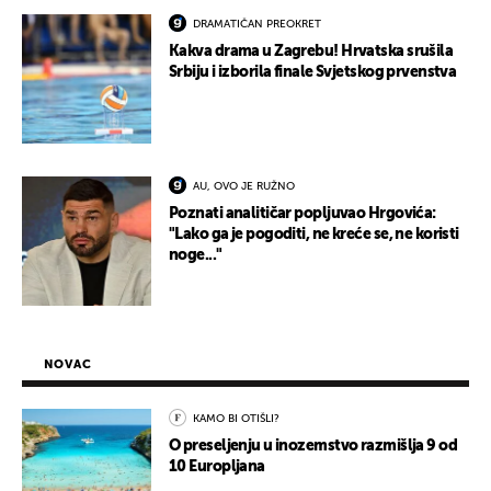
DRAMATIČAN PREOKRET
Kakva drama u Zagrebu! Hrvatska srušila
Srbiju i izborila finale Svjetskog prvenstva
AU, OVO JE RUŽNO
Poznati analitičar popljuvao Hrgovića:
"Lako ga je pogoditi, ne kreće se, ne koristi
noge..."
NOVAC
KAMO BI OTIŠLI?
O preseljenju u inozemstvo razmišlja 9 od
10 Europljana