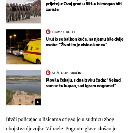
prijetnju: Ovaj grad u BiH-u bi mogao biti
žarište
DRAMA U RIJECI
Urušio se balkon kuće, na njemu bile dvije
osobe: "Život im je visio o koncu"
STIŽU NOVE VRUĆINE
Plovila čekaju, s dna izviru čuda: "Nekad
sam se tu kupao, sad igram nogomet"
Bivši policajac u lisicama stigao je u sudnicu zbog
ubojstva djevojke Mihaele. Pognute glave slušao je