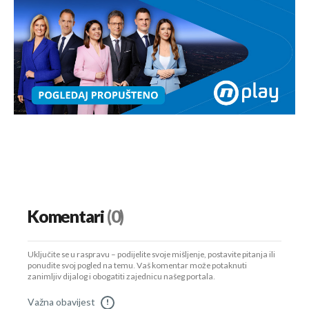
UKLJUČITE NOTIFIKACIJE
Komentari
(0)
Uključite se u raspravu – podijelite svoje mišljenje, postavite pitanja ili
ponudite svoj pogled na temu. Vaš komentar može potaknuti
zanimljiv dijalog i obogatiti zajednicu našeg portala.
Važna obavijest
!