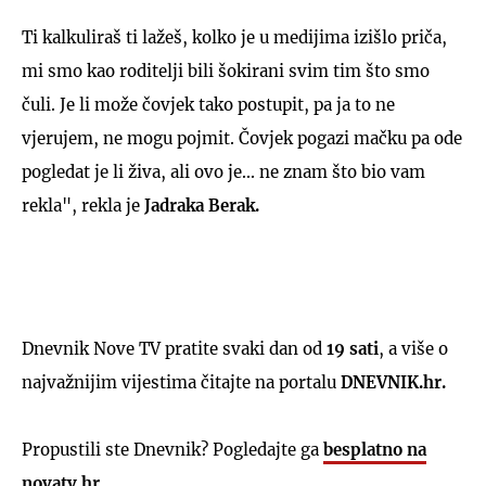
Ti kalkuliraš ti lažeš, kolko je u medijima izišlo priča,
mi smo kao roditelji bili šokirani svim tim što smo
čuli. Je li može čovjek tako postupit, pa ja to ne
vjerujem, ne mogu pojmit. Čovjek pogazi mačku pa ode
pogledat je li živa, ali ovo je... ne znam što bio vam
rekla", rekla je
Jadraka Berak.
Dnevnik Nove TV pratite svaki dan od
19 sati
, a više o
najvažnijim vijestima čitajte na portalu
DNEVNIK.hr.
Propustili ste Dnevnik? Pogledajte ga
besplatno na
novatv.hr
.