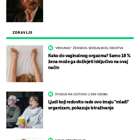
ZDRAVLJE
"VRHUNAC" ŽENSKOG SEKSUALNOG ISKUSTVA
Kako do vaginalnog orgazma? Samo 18 %
žena može ga doživjeti isključivo na ovaj
način
STUDIJA NA GOTOVO 1.900 OSOBA
Ljudi koji redovito rade ovo imaju “mlađi”
organizam, pokazuje istraživanje