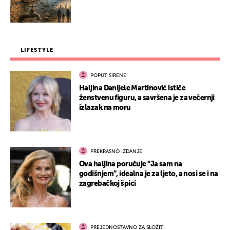
LIFESTYLE
POPUT SIRENE
Haljina Danijele Martinović ističe
ženstvenu figuru, a savršena je za večernji
izlazak na moru
PREKRASNO IZDANJE
Ova haljina poručuje “Ja sam na
godišnjem”, idealna je za ljeto, a nosi se i na
zagrebačkoj špici
PREJEDNOSTAVNO ZA SLOŽITI