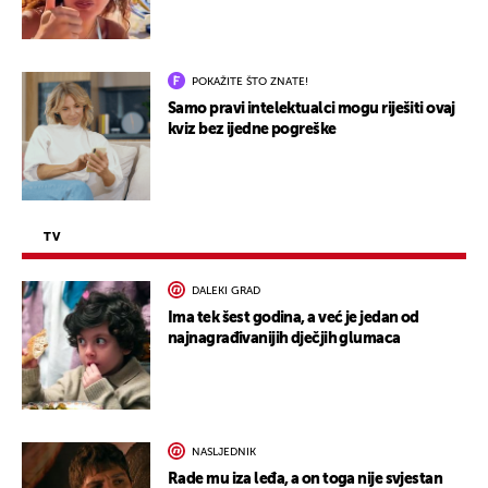
POKAŽITE ŠTO ZNATE!
Samo pravi intelektualci mogu riješiti ovaj
kviz bez ijedne pogreške
TV
DALEKI GRAD
Ima tek šest godina, a već je jedan od
najnagrađivanijih dječjih glumaca
NASLJEDNIK
Rade mu iza leđa, a on toga nije svjestan