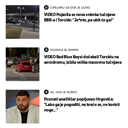
CIPELARILI GA DOK JE LEŽAO
VIDEO Pojavila se nova snimka tučnjave
BBB-a i Torcide: "Je*ote, pa ubit će ga!"
POJAVILA SE SNIMKA
VIDEO Bad Blue Boysi dočekali Torcidu na
aerodromu, izbila velika masovna tučnjava
AU, OVO JE RUŽNO
Poznati analitičar popljuvao Hrgovića:
"Lako ga je pogoditi, ne kreće se, ne koristi
noge..."