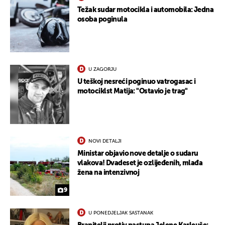
Težak sudar motocikla i automobila: Jedna
osoba poginula
U ZAGORJU
U teškoj nesreći poginuo vatrogasac i
motociklst Matija: "Ostavio je trag"
NOVI DETALJI
Ministar objavio nove detalje o sudaru
vlakova! Dvadeset je ozlijeđenih, mlađa
žena na intenzivnoj
9
UKLJUČITE NOTIFIKACIJE
U PONEDJELJAK SASTANAK