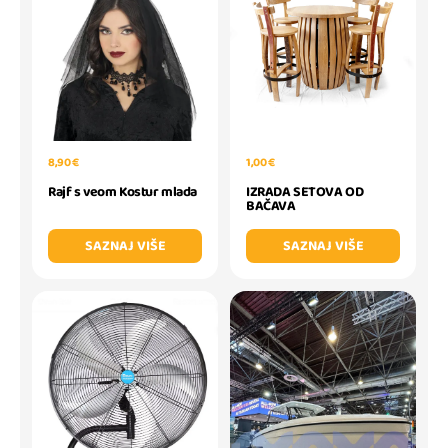
8,90 €
1,00 €
Rajf s veom Kostur mlada
IZRADA SETOVA OD
BAČAVA
SAZNAJ VIŠE
SAZNAJ VIŠE