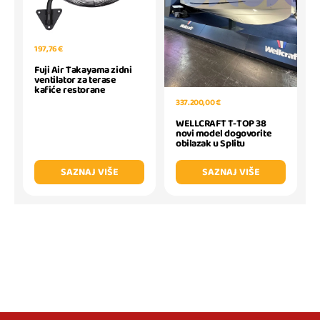
197,76 €
Fuji Air Takayama zidni
ventilator za terase
kafiće restorane
337.200,00 €
WELLCRAFT T-TOP 38
novi model dogovorite
obilazak u Splitu
SAZNAJ VIŠE
SAZNAJ VIŠE