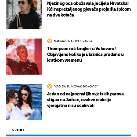
Njezinog oca obožavala je cijela Hrvatska!
Kći neprežaljenog pjevača projurila špicom
na dva kotača
NADMAŠENA OČEKIVANJA
Thompson ruši brojke i u Vukovaru!
Objavljeno koliko je ulaznica prodano u
kratkom vremenu
"KAO DA SU NOVAK ĐOKOVIĆ"
Jedan od najpoznatijih svjetskih parova
stigao na Jadran, ovakve reakcije
vjerojatno nisu očekivali
SPORT