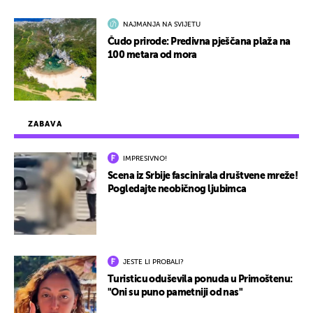
NAJMANJA NA SVIJETU
Čudo prirode: Predivna pješčana plaža na
100 metara od mora
ZABAVA
IMPRESIVNO!
Scena iz Srbije fascinirala društvene mreže!
Pogledajte neobičnog ljubimca
JESTE LI PROBALI?
Turisticu oduševila ponuda u Primoštenu:
"Oni su puno pametniji od nas"