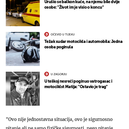
Urušio se balkon kuće, na njemu bile dvije
osobe: "Život im je visio o koncu"
OČEVID U TIJEKU
Težak sudar motocikla i automobila: Jedna
osoba poginula
U ZAGORJU
U teškoj nesreći poginuo vatrogasac i
motociklst Matija: "Ostavio je trag"
"Ovo nije jednostavna situacija, ovo je sigurnosno
pitanje ali ne samo fizičke sigurnosti, nego pitanje