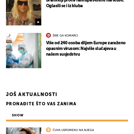
Branitelji protiv nastupa Jelene Karleuše:
Oglasili se i iz kluba
ŠIRE GA KOMARCI
Više od 240 osoba diljem Europe zaraženo
opasnim virusom: Najviše slučajeva u
našem susjedstvu
JOŠ AKTUALNOSTI
PRONAĐITE ŠTO VAS ZANIMA
SHOW
ČUVA USPOMENU NA NJEGA