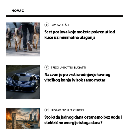
NOVAC
SAM SVOJ ŠEF
Šest poslova koje možete pokrenuti od
kuće uz minimalna ulaganja
TREĆI UNIKATNI BUGATTI
Nazvan je po vrsti srednjovjekovnog
viteškog konja i visok samo metar
SUSTAV OVISI O PRIRODI
Što kada jednog dana ostanemo bez vode i
električne energije istoga dana?