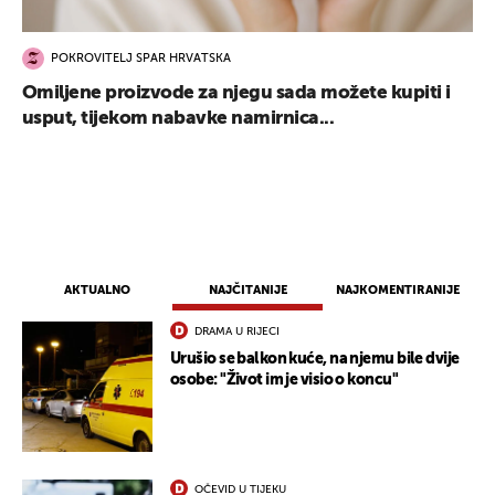
POKROVITELJ SPAR HRVATSKA
Omiljene proizvode za njegu sada možete kupiti i
usput, tijekom nabavke namirnica...
AKTUALNO
NAJČITANIJE
NAJKOMENTIRANIJE
DRAMA U RIJECI
Urušio se balkon kuće, na njemu bile dvije
osobe: "Život im je visio o koncu"
OČEVID U TIJEKU