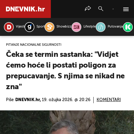
Vijesti
Sport
Showbizz
Lifestyle
Putovanja
PRETRAŽITE VIJESTI
PITANJE NACIONALNE SIGURNOSTI
Čeka se termin sastanka: "Vidjet
ćemo hoće li postati poligon za
prepucavanje. S njima se nikad ne
zna"
Piše
DNEVNIK.hr,
19. ožujka 2026. @ 20:26
KOMENTARI