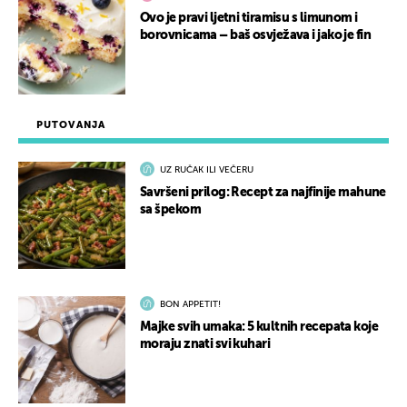
Ovo je pravi ljetni tiramisu s limunom i
borovnicama – baš osvježava i jako je fin
PUTOVANJA
UZ RUČAK ILI VEČERU
Savršeni prilog: Recept za najfinije mahune
sa špekom
BON APPETIT!
Majke svih umaka: 5 kultnih recepata koje
moraju znati svi kuhari