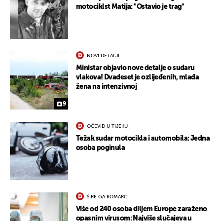
motociklst Matija: "Ostavio je trag"
NOVI DETALJI
Ministar objavio nove detalje o sudaru
vlakova! Dvadeset je ozlijeđenih, mlađa
žena na intenzivnoj
9
OČEVID U TIJEKU
Težak sudar motocikla i automobila: Jedna
osoba poginula
ŠIRE GA KOMARCI
Više od 240 osoba diljem Europe zaraženo
opasnim virusom: Najviše slučajeva u