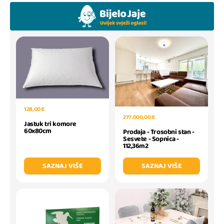
128,00 €
277.000,00 €
Jastuk tri komore
60x80cm
Prodaja - Trosobni stan -
Sesvete - Sopnica -
112,36m2
SAZNAJ VIŠE
SAZNAJ VIŠE