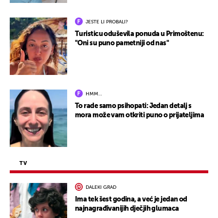
JESTE LI PROBALI?
Turisticu oduševila ponuda u Primoštenu:
"Oni su puno pametniji od nas"
HMM…
To rade samo psihopati: Jedan detalj s
mora može vam otkriti puno o prijateljima
TV
DALEKI GRAD
Ima tek šest godina, a već je jedan od
najnagrađivanijih dječjih glumaca