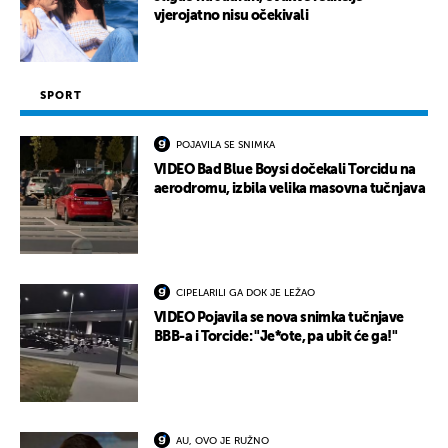
vjerojatno nisu očekivali
SPORT
POJAVILA SE SNIMKA
VIDEO Bad Blue Boysi dočekali Torcidu na
aerodromu, izbila velika masovna tučnjava
CIPELARILI GA DOK JE LEŽAO
VIDEO Pojavila se nova snimka tučnjave
BBB-a i Torcide: "Je*ote, pa ubit će ga!"
AU, OVO JE RUŽNO