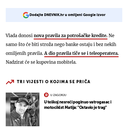
Dodajte DNEVNIK.hr u omiljeni Google izvor
Vlada donosi
nova pravila za potrošačke kredite.
Ne
samo što će biti stroža nego banke ostaju i bez nekih
omiljenih pravila.
A dio pravila tiče se i teleoperatera.
Nadzirat će se kupovina mobitela.
TRI VIJESTI O KOJIMA SE PRIČA
U ZAGORJU
U teškoj nesreći poginuo vatrogasac i
motociklst Matija: "Ostavio je trag"