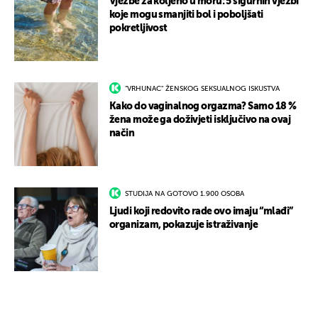
Vježbe za koljeno u moru: 5 sigurnih vježbi
koje mogu smanjiti bol i poboljšati
pokretljivost
"VRHUNAC" ŽENSKOG SEKSUALNOG ISKUSTVA
Kako do vaginalnog orgazma? Samo 18 %
žena može ga doživjeti isključivo na ovaj
način
STUDIJA NA GOTOVO 1.900 OSOBA
Ljudi koji redovito rade ovo imaju “mlađi”
organizam, pokazuje istraživanje