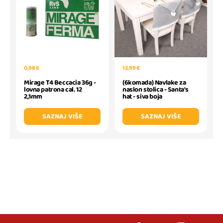
0,98 €
12,99 €
Mirage T4 Beccacia 36g -
(6komada) Navlake za
lovna patrona cal. 12
naslon stolica - Santa's
2,1mm
hat - siva boja
SAZNAJ VIŠE
SAZNAJ VIŠE