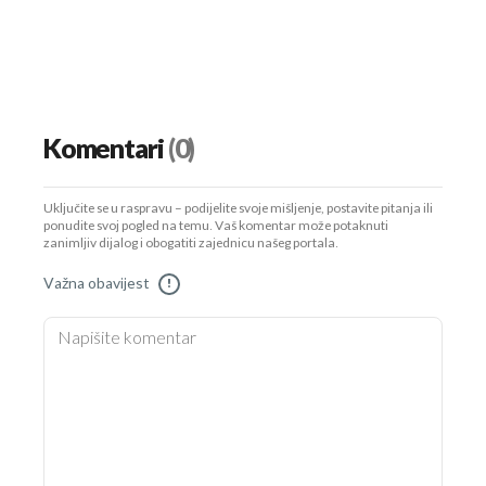
Komentari
(0)
Uključite se u raspravu – podijelite svoje mišljenje, postavite pitanja ili
ponudite svoj pogled na temu. Vaš komentar može potaknuti
zanimljiv dijalog i obogatiti zajednicu našeg portala.
Važna obavijest
!