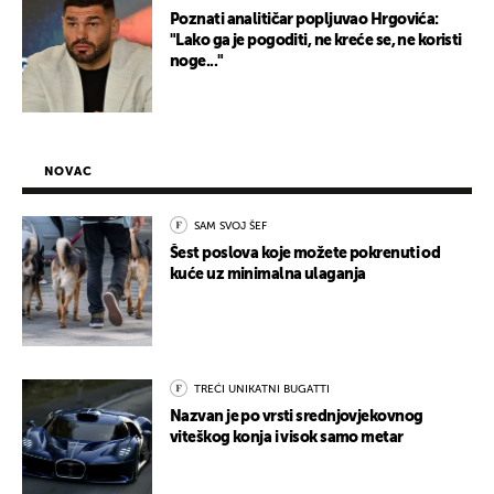
Poznati analitičar popljuvao Hrgovića:
"Lako ga je pogoditi, ne kreće se, ne koristi
noge..."
NOVAC
SAM SVOJ ŠEF
Šest poslova koje možete pokrenuti od
kuće uz minimalna ulaganja
TREĆI UNIKATNI BUGATTI
Nazvan je po vrsti srednjovjekovnog
viteškog konja i visok samo metar