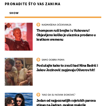
PRONAĐITE ŠTO VAS ZANIMA
SHOW
NADMAŠENA OČEKIVANJA
Thompson ruši brojke i u Vukovaru!
Objavljeno koliko je ulaznica prodano u
kratkom vremenu
SAMO DOBRA PISMA
Poslušajte kako to zvuči kad Nina Badrić i
Jakov Jozinović zapjevaju Oliverov hit!
"KAO DA SU NOVAK ĐOKOVIĆ"
Jedan od najpoznatijih svjetskih parova
stigao na Jadran, ovakve reakcije