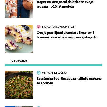
traperice, ove jeseni dolazite na svoje -
izdvajamo 15 hit modela
PREJEDNOSTAVNO ZA SLOŽITI
Ovo je pravi ljetni tiramisu s limunom i
borovnicama – baš osvježava i jako je fin
PUTOVANJA
UZ RUČAK ILI VEČERU
Savršeni prilog: Recept za najfinije mahune
sa špekom