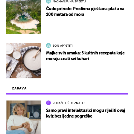
NAJMANJA NA SVIJETU
Čudo prirode: Predivna pješčana plaža na
100 metara od mora
BON APPETIT!
Majke svih umaka: 5 kultnih recepata koje
moraju znati svi kuhari
ZABAVA
POKAŽITE ŠTO ZNATE!
Samo pravi intelektualci mogu riješiti ovaj
kviz bez ijedne pogreške