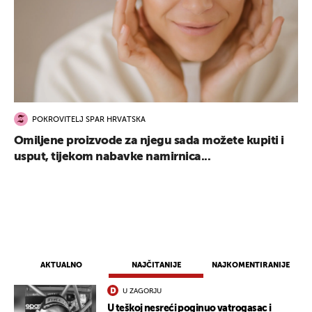
POKROVITELJ SPAR HRVATSKA
Omiljene proizvode za njegu sada možete kupiti i
usput, tijekom nabavke namirnica...
AKTUALNO
NAJČITANIJE
NAJKOMENTIRANIJE
U ZAGORJU
U teškoj nesreći poginuo vatrogasac i