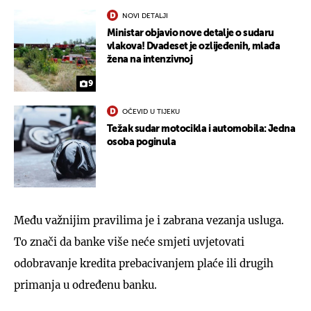
NOVI DETALJI
Ministar objavio nove detalje o sudaru
vlakova! Dvadeset je ozlijeđenih, mlađa
žena na intenzivnoj
9
OČEVID U TIJEKU
Težak sudar motocikla i automobila: Jedna
osoba poginula
Među važnijim pravilima je i zabrana vezanja usluga.
To znači da banke više neće smjeti uvjetovati
odobravanje kredita prebacivanjem plaće ili drugih
primanja u određenu banku.