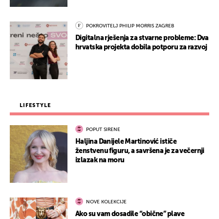
POKROVITELJ PHILIP MORRIS ZAGREB
Digitalna rješenja za stvarne probleme: Dva
hrvatska projekta dobila potporu za razvoj
LIFESTYLE
POPUT SIRENE
Haljina Danijele Martinović ističe
ženstvenu figuru, a savršena je za večernji
izlazak na moru
NOVE KOLEKCIJE
Ako su vam dosadile “obične” plave