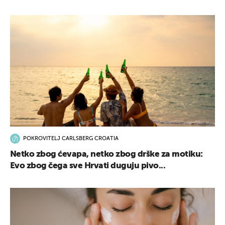
POKROVITELJ CARLSBERG CROATIA
Netko zbog ćevapa, netko zbog drške za motiku:
Evo zbog čega sve Hrvati duguju pivo...