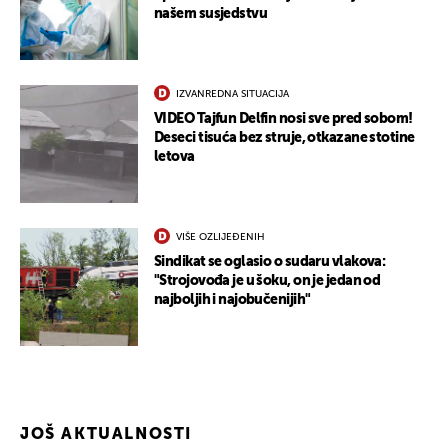
našem susjedstvu
IZVANREDNA SITUACIJA
VIDEO Tajfun Delfin nosi sve pred sobom!
Deseci tisuća bez struje, otkazane stotine
letova
UKLJUČITE NOTIFIKACIJE
VIŠE OZLIJEĐENIH
Sindikat se oglasio o sudaru vlakova:
"Strojovođa je u šoku, on je jedan od
najboljih i najobučenijih"
JOŠ AKTUALNOSTI