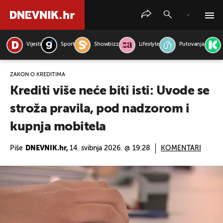
Vijesti
Sport
Showbizz
Lifestyle
Putovanja
PRETRAŽITE VIJESTI
ZAKON O KREDITIMA
Krediti više neće biti isti: Uvode se
stroža pravila, pod nadzorom i
kupnja mobitela
Piše
DNEVNIK.hr,
14. svibnja 2026. @ 19:28
KOMENTARI