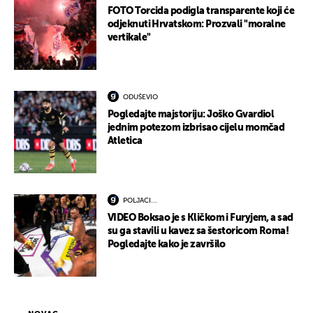
FOTO Torcida podigla transparente koji će
odjeknuti Hrvatskom: Prozvali "moralne
vertikale"
ODUŠEVIO
Pogledajte majstoriju: Joško Gvardiol
jednim potezom izbrisao cijelu momčad
Atletica
POLJACI...
VIDEO Boksao je s Kličkom i Furyjem, a sad
su ga stavili u kavez sa šestoricom Roma!
Pogledajte kako je završilo