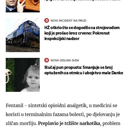
NOVI INCIDENT NA PRUZI
HŽ otkrio što se dogodilo sa strojovođom
koji je prošao kroz crveno: Pokrenut
inspekcijski nadzor
NOVA ODLUKA SUDA
Slučaj pun propusta: Smanjuje se broj
optuženih za otmicu i ubojstvo male Danke
Fentanil - sintetski opioidni analgetik, u medicini se
koristi u terminalnim fazama bolesti, po djelovanju je
sličan morfiju.
Preplavio je tržište narkotika
, problem