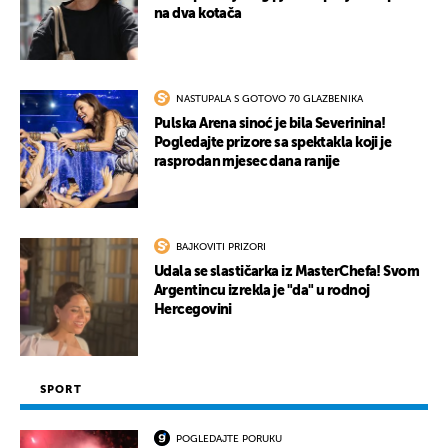
na dva kotača
NASTUPALA S GOTOVO 70 GLAZBENIKA
Pulska Arena sinoć je bila Severinina!
Pogledajte prizore sa spektakla koji je
rasprodan mjesec dana ranije
BAJKOVITI PRIZORI
Udala se slastičarka iz MasterChefa! Svom
Argentincu izrekla je "da" u rodnoj
Hercegovini
SPORT
POGLEDAJTE PORUKU