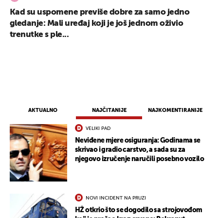
Kad su uspomene previše dobre za samo jedno
gledanje: Mali uređaj koji je još jednom oživio
trenutke s ple...
UKLJUČITE NOTIFIKACIJE
AKTUALNO
NAJČITANIJE
NAJKOMENTIRANIJE
VELIKI PAD
Neviđene mjere osiguranja: Godinama se
skrivao i gradio carstvo, a sada su za
njegovo izručenje naručili posebno vozilo
NOVI INCIDENT NA PRUZI
HŽ otkrio što se dogodilo sa strojovođom