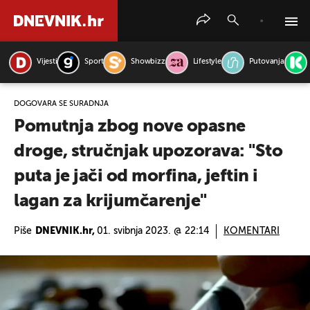
Vijesti
Sport
Showbizz
Lifestyle
Putovanja
PRETRAŽITE VIJESTI
DOGOVARA SE SURADNJA
Pomutnja zbog nove opasne
droge, stručnjak upozorava: "Sto
puta je jači od morfina, jeftin i
lagan za krijumčarenje"
Piše
DNEVNIK.hr,
01. svibnja 2023. @ 22:14
KOMENTARI