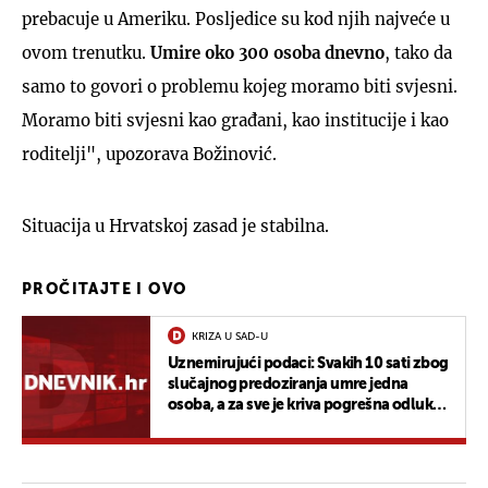
prebacuje u Ameriku. Posljedice su kod njih najveće u
ovom trenutku.
Umire oko 300 osoba dnevno
, tako da
samo to govori o problemu kojeg moramo biti svjesni.
Moramo biti svjesni kao građani, kao institucije i kao
roditelji", upozorava Božinović.
Situacija u Hrvatskoj zasad je stabilna.
PROČITAJTE I OVO
KRIZA U SAD-U
Uznemirujući podaci: Svakih 10 sati zbog
slučajnog predoziranja umre jedna
osoba, a za sve je kriva pogrešna odluka
vlasti