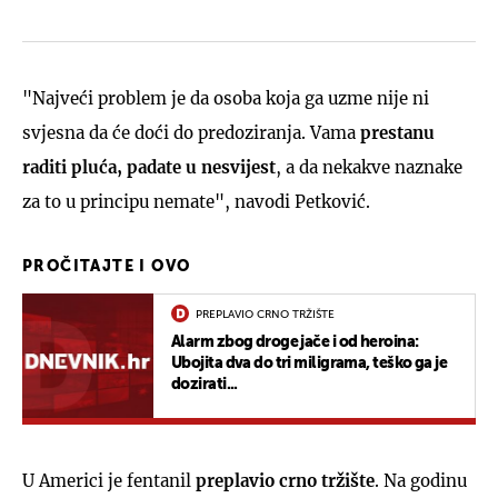
"Najveći problem je da osoba koja ga uzme nije ni
svjesna da će doći do predoziranja. Vama
prestanu
raditi pluća, padate u nesvijest
, a da nekakve naznake
za to u principu nemate", navodi Petković.
PROČITAJTE I OVO
PREPLAVIO CRNO TRŽIŠTE
Alarm zbog droge jače i od heroina:
Ubojita dva do tri miligrama, teško ga je
dozirati...
U Americi je fentanil
preplavio crno tržište
. Na godinu