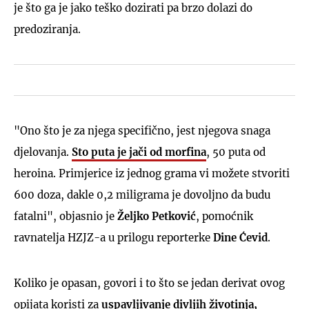
je što ga je jako teško dozirati pa brzo dolazi do
predoziranja.
"Ono što je za njega specifično, jest njegova snaga
djelovanja.
Sto puta je jači od morfina
, 50 puta od
heroina. Primjerice iz jednog grama vi možete stvoriti
600 doza, dakle 0,2 miligrama je dovoljno da budu
fatalni", objasnio je
Željko Petković
, pomoćnik
ravnatelja HZJZ-a u prilogu reporterke
Dine Ćevid
.
Koliko je opasan, govori i to što se jedan derivat ovog
opijata koristi za
uspavljivanje divljih životinja,