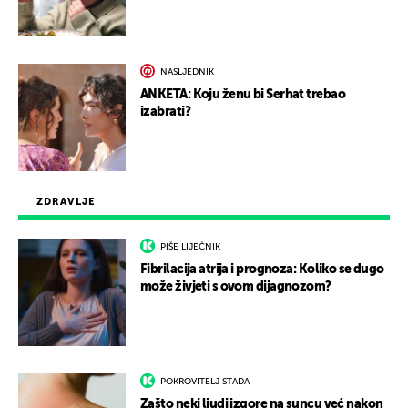
NASLJEDNIK
ANKETA: Koju ženu bi Serhat trebao
izabrati?
ZDRAVLJE
PIŠE LIJEČNIK
Fibrilacija atrija i prognoza: Koliko se dugo
može živjeti s ovom dijagnozom?
POKROVITELJ STADA
Zašto neki ljudi izgore na suncu već nakon