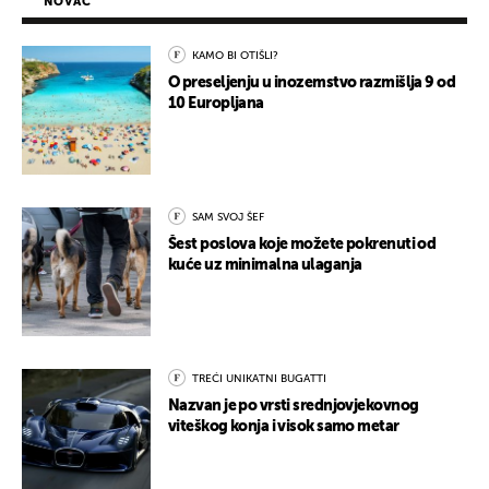
NOVAC
KAMO BI OTIŠLI?
O preseljenju u inozemstvo razmišlja 9 od
10 Europljana
SAM SVOJ ŠEF
Šest poslova koje možete pokrenuti od
kuće uz minimalna ulaganja
TREĆI UNIKATNI BUGATTI
Nazvan je po vrsti srednjovjekovnog
viteškog konja i visok samo metar