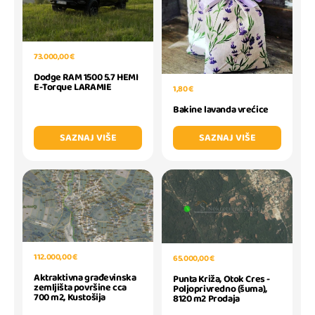
73.000,00 €
Dodge RAM 1500 5.7 HEMI
E-Torque LARAMIE
1,80 €
Bakine lavanda vrećice
SAZNAJ VIŠE
SAZNAJ VIŠE
112.000,00 €
65.000,00 €
Aktraktivna građevinska
Punta Križa, Otok Cres -
zemljišta površine cca
Poljoprivredno (šuma),
700 m2, Kustošija
8120 m2 Prodaja