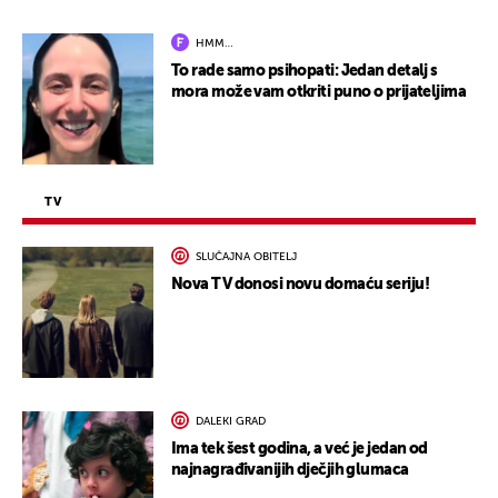
HMM…
To rade samo psihopati: Jedan detalj s
mora može vam otkriti puno o prijateljima
TV
SLUČAJNA OBITELJ
Nova TV donosi novu domaću seriju!
DALEKI GRAD
Ima tek šest godina, a već je jedan od
najnagrađivanijih dječjih glumaca