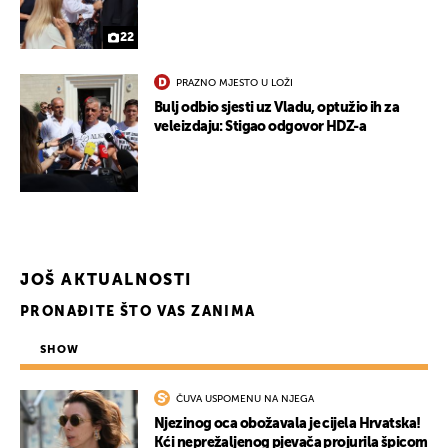
22
PRAZNO MJESTO U LOŽI
Bulj odbio sjesti uz Vladu, optužio ih za
veleizdaju: Stigao odgovor HDZ-a
JOŠ AKTUALNOSTI
PRONAĐITE ŠTO VAS ZANIMA
SHOW
ČUVA USPOMENU NA NJEGA
Njezinog oca obožavala je cijela Hrvatska!
Kći neprežaljenog pjevača projurila špicom