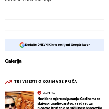
Dodajte DNEVNIK.hr u omiljeni Google izvor
Galerija
1
TRI VIJESTI O KOJIMA SE PRIČA
VELIKI PAD
Neviđene mjere osiguranja: Godinama se
skrivao i gradio carstvo, a sada su za
njegovo izručenje naručili posebno vozilo