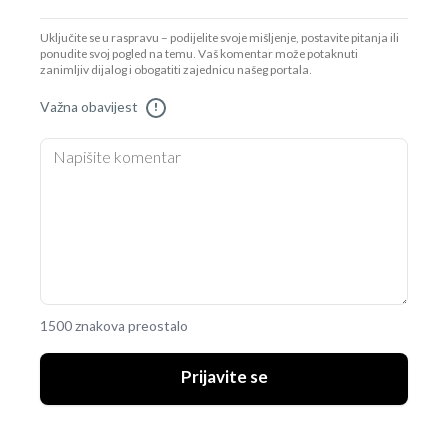
Uključite se u raspravu – podijelite svoje mišljenje, postavite pitanja ili
ponudite svoj pogled na temu. Vaš komentar može potaknuti
zanimljiv dijalog i obogatiti zajednicu našeg portala.
Važna obavijest
!
1500 znakova preostalo
Prijavite se