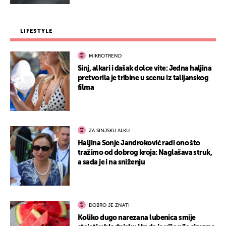
LIFESTYLE
MIKROTREND
Sinj, alkari i dašak dolce vite: Jedna haljina
pretvorila je tribine u scenu iz talijanskog
filma
ZA SINJSKU ALKU
Haljina Sonje Jandroković radi ono što
tražimo od dobrog kroja: Naglašava struk,
a sada je i na sniženju
DOBRO JE ZNATI
Koliko dugo narezana lubenica smije