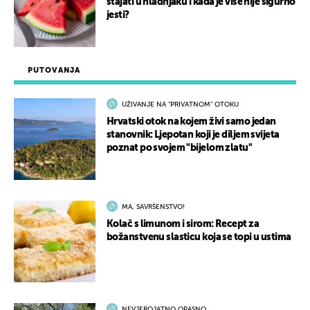
stajati u hladnjaku i kada je više nije sigurno
jesti?
PUTOVANJA
UŽIVANJE NA "PRIVATNOM" OTOKU
Hrvatski otok na kojem živi samo jedan
stanovnik: Ljepotan koji je diljem svijeta
poznat po svojem "bijelom zlatu"
MA, SAVRŠENSTVO!
Kolač s limunom i sirom: Recept za
božanstvenu slasticu koja se topi u ustima
NEVJEROJATNO OPASNO