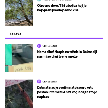
Otrovno drvo: Tihi ubojica koji je
najopasniji kada padne kiša
ZABAVA
URNEBESNO
Nema ribe! Natpis na tržnici u Dalmaciji
nasmijao društvene mreže
URNEBESNO
Dalmatinac je svojim natpisom u vrtu
postao internetski hit! Pogledajte što je
napisao