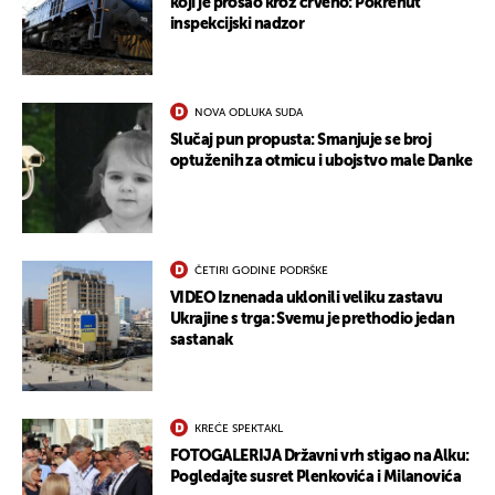
koji je prošao kroz crveno: Pokrenut
inspekcijski nadzor
NOVA ODLUKA SUDA
Slučaj pun propusta: Smanjuje se broj
optuženih za otmicu i ubojstvo male Danke
ČETIRI GODINE PODRŠKE
VIDEO Iznenada uklonili veliku zastavu
Ukrajine s trga: Svemu je prethodio jedan
sastanak
KREĆE SPEKTAKL
FOTOGALERIJA Državni vrh stigao na Alku:
Pogledajte susret Plenkovića i Milanovića