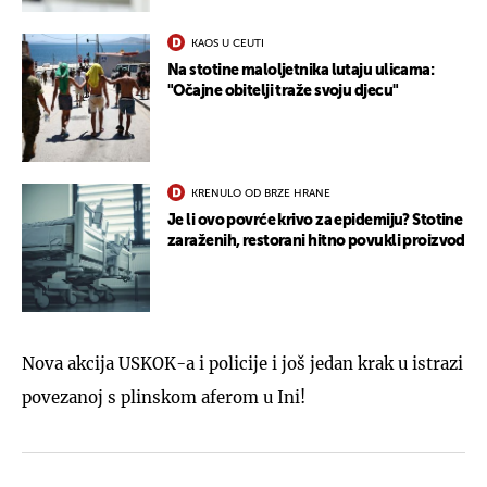
KAOS U CEUTI
Na stotine maloljetnika lutaju ulicama:
"Očajne obitelji traže svoju djecu"
KRENULO OD BRZE HRANE
Je li ovo povrće krivo za epidemiju? Stotine
zaraženih, restorani hitno povukli proizvod
Nova akcija USKOK-a i policije i još jedan krak u istrazi
povezanoj s plinskom aferom u Ini!