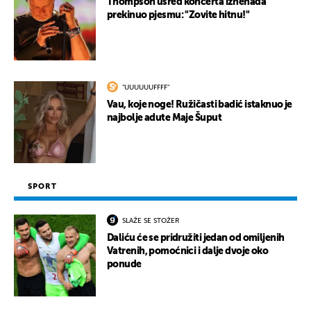
Thompson usred koncerta iznenada
prekinuo pjesmu: "Zovite hitnu!"
"UUUUUUFFFF"
Vau, koje noge! Ružičasti badić istaknuo je
najbolje adute Maje Šuput
SPORT
SLAŽE SE STOŽER
Daliću će se pridružiti jedan od omiljenih
Vatrenih, pomoćnici i dalje dvoje oko
ponude