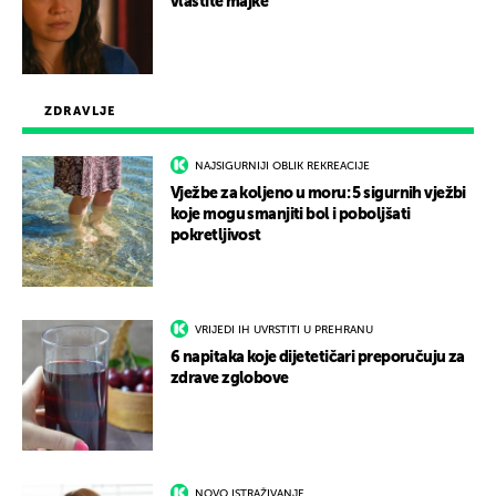
vlastite majke
ZDRAVLJE
NAJSIGURNIJI OBLIK REKREACIJE
Vježbe za koljeno u moru: 5 sigurnih vježbi
koje mogu smanjiti bol i poboljšati
pokretljivost
VRIJEDI IH UVRSTITI U PREHRANU
6 napitaka koje dijetetičari preporučuju za
zdrave zglobove
NOVO ISTRAŽIVANJE