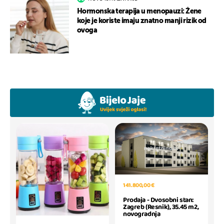
Hormonska terapija u menopauzi: Žene
koje je koriste imaju znatno manji rizik od
ovoga
141.800,00 €
Prodaja - Dvosobni stan:
Zagreb (Resnik), 35.45 m2,
novogradnja