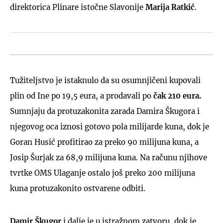
direktorica Plinare istočne Slavonije
Marija Ratkić
.
Tužiteljstvo je istaknulo da su osumnjičeni kupovali
plin od Ine po 19,5 eura, a prodavali po
čak 210 eura.
Sumnjaju da protuzakonita zarada Damira Škugora i
njegovog oca iznosi gotovo pola milijarde kuna, dok je
Goran Husić profitirao za preko 90 milijuna kuna, a
Josip Šurjak za 68,9 milijuna kuna. Na računu njihove
tvrtke OMS Ulaganje ostalo još preko 200 milijuna
kuna protuzakonito ostvarene odbiti.
Damir Škugor
i dalje je u istražnom zatvoru, dok je