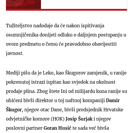
Tužiteljstvo nadodaje da će nakon ispitivanja
osumnjičenika donijeti odluku o daljnjem postupanju u
ovom predmetu o čemu će pravodobno obavijestiti
javnost.
Mediji pišu da je Leko, kao Škugorov zamjenik, u ranije
pokrenutoj istrazi ispitan kao svjedok na okolnost
prodaje plina. Zbog štete Ini od milijardu kuna ranije su
uhićeni bivši direktor u toj naftnoj kompaniji
Damir
Škugor
, njegov otac Dane, bivši predsjednik Hrvatske
odvjetničke komore (HOK)
Josip Šurjak
i njegov
poslovni partner
Goran Husić
te sada već bivša