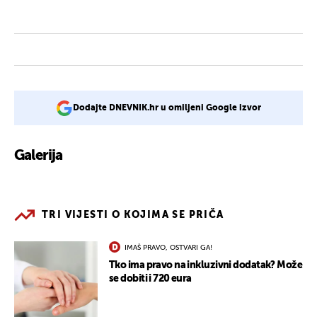
Dodajte DNEVNIK.hr u omiljeni Google izvor
Galerija
TRI VIJESTI O KOJIMA SE PRIČA
IMAŠ PRAVO, OSTVARI GA!
Tko ima pravo na inkluzivni dodatak? Može
se dobiti i 720 eura