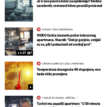
Je li ovo povrće krivo za epidemiju? Stotine
zaraženih, restorani hitno povukli proizvod
STIGAO I ŠOK S BOOKINGA
VIDEO Gošća izazvala požar luksuznog
apartmana. Vlasnik: "Dok je gorjelo, smijali
su se, pili i pokazivali mi srednji prst"
1:27
7
CRVENI ALARM ZA CIJELU HRVATSKU
Temperatura dosegnula 40 stupnjeva, evo
kada stiže promjena
"I DALJE SU PLESALI, VRIŠTALI..."
Turisti mu zapalili apartman: "U 30 minuta