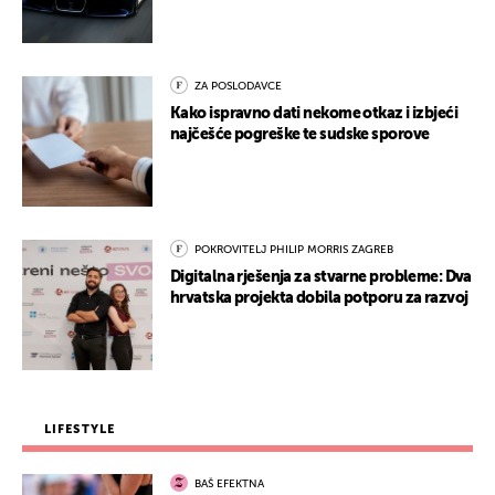
ZA POSLODAVCE
Kako ispravno dati nekome otkaz i izbjeći
najčešće pogreške te sudske sporove
POKROVITELJ PHILIP MORRIS ZAGREB
Digitalna rješenja za stvarne probleme: Dva
hrvatska projekta dobila potporu za razvoj
LIFESTYLE
BAŠ EFEKTNA