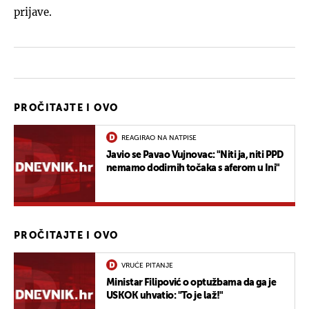
prijave.
PROČITAJTE I OVO
REAGIRAO NA NATPISE
Javio se Pavao Vujnovac: "Niti ja, niti PPD
nemamo dodirnih točaka s aferom u Ini"
PROČITAJTE I OVO
VRUĆE PITANJE
Ministar Filipović o optužbama da ga je
USKOK uhvatio: "To je laž!"