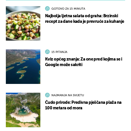
GOTOVO ZA 15 MINUTA
Najbolja ljetna salata od graha: Brzinski
recept za dane kada je prevruće za kuhanje
15 PITANJA
Kviz općeg znanja: Za one pred kojima se i
Google može sakriti
NAJMANJA NA SVIJETU
Čudo prirode: Predivna pješčana plaža na
100 metara od mora