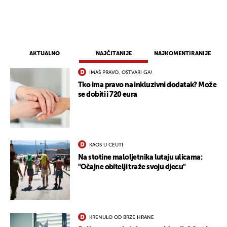
AKTUALNO
NAJČITANIJE
NAJKOMENTIRANIJE
IMAŠ PRAVO, OSTVARI GA!
Tko ima pravo na inkluzivni dodatak? Može
se dobiti i 720 eura
KAOS U CEUTI
Na stotine maloljetnika lutaju ulicama:
"Očajne obitelji traže svoju djecu"
KRENULO OD BRZE HRANE