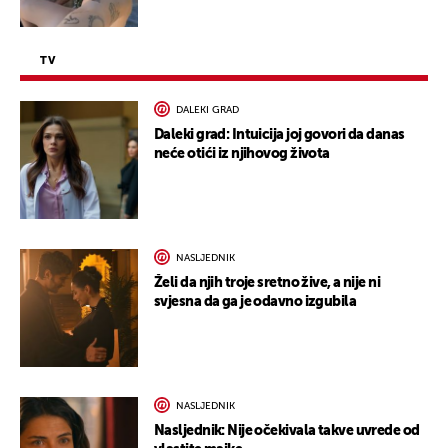
TV
DALEKI GRAD
Daleki grad: Intuicija joj govori da danas
neće otići iz njihovog života
NASLJEDNIK
Želi da njih troje sretno žive, a nije ni
svjesna da ga je odavno izgubila
NASLJEDNIK
Nasljednik: Nije očekivala takve uvrede od