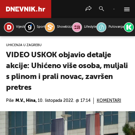
Vijesti
Sport
Showbizz
Lifestyle
Putovanja
PRETRAŽITE VIJESTI
UHIĆENJA U ZAGREBU
VIDEO USKOK objavio detalje
akcije: Uhićeno više osoba, muljali
s plinom i prali novac, završen
pretres
Piše
M.V., Hina,
10. listopada 2022. @ 17:14
KOMENTARI