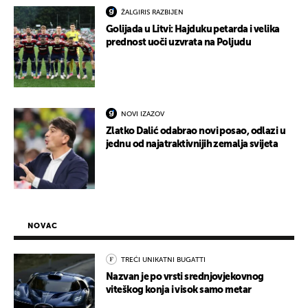
ŽALGIRIS RAZBIJEN
Golijada u Litvi: Hajduku petarda i velika
prednost uoči uzvrata na Poljudu
NOVI IZAZOV
Zlatko Dalić odabrao novi posao, odlazi u
jednu od najatraktivnijih zemalja svijeta
NOVAC
TREĆI UNIKATNI BUGATTI
Nazvan je po vrsti srednjovjekovnog
viteškog konja i visok samo metar