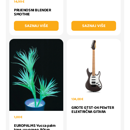
14,99 €
PRIJENOSNI BLENDER
SMOTHIE
SAZNAJ VIŠE
SAZNAJ VIŠE
134,00 €
GROTE GTST-04 PEWTER
ELEKTRIČNA GITARA
1,00 €
EUROPALMS Yucca palm
tree, uv-green, 90cm