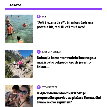
ZABAVA
LOL
"Je li živ, zna li se?": Snimka s Jadrana
postala hit, radi li i vaš muž ovo?
KAO IZ PIŠTOLJA
Dobacila komentar trudnici bez noge, a
muž ispalio odgovor kao da je samo
čekao…
ŠTO KAŽETE?
Isključio komentare: Par iz Srbije
preporučio spravicu za plažu s Temua, čini
li vam se ovo sigurnim?