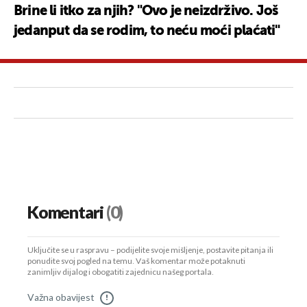
Brine li itko za njih? "Ovo je neizdrživo. Još
jedanput da se rodim, to neću moći plaćati"
Komentari
(0)
Uključite se u raspravu – podijelite svoje mišljenje, postavite pitanja ili
ponudite svoj pogled na temu. Vaš komentar može potaknuti
zanimljiv dijalog i obogatiti zajednicu našeg portala.
Važna obavijest
!