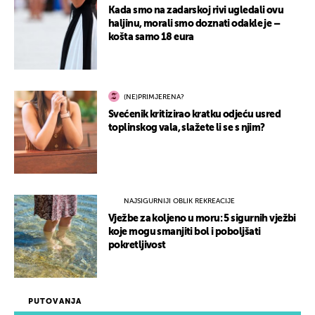
Kada smo na zadarskoj rivi ugledali ovu
haljinu, morali smo doznati odakle je –
košta samo 18 eura
(NE)PRIMJERENA?
Svećenik kritizirao kratku odjeću usred
toplinskog vala, slažete li se s njim?
NAJSIGURNIJI OBLIK REKREACIJE
Vježbe za koljeno u moru: 5 sigurnih vježbi
koje mogu smanjiti bol i poboljšati
pokretljivost
PUTOVANJA