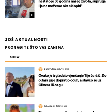
nestalo je 50 godina našeg života, supruga
i ja ne možemo oka sklopiti"
JOŠ AKTUALNOSTI
PRONAĐITE ŠTO VAS ZANIMA
SHOW
RASKOŠNA PROSLAVA
Ovako je izgledalo vjenčanje Tije Jurčić: Do
oltara ju je dopratio očuh, a slavilo se uz
Olivera i Rozgu
DRAMA U ŠIBENIKU