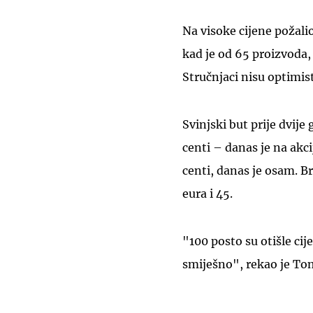
Na visoke cijene požali
kad je od 65 proizvoda
Stručnjaci nisu optimis
Svinjski but prije dvije
centi – danas je na akci
centi, danas je osam. Br
eura i 45.
"100 posto su otišle cij
smiješno", rekao je Tom