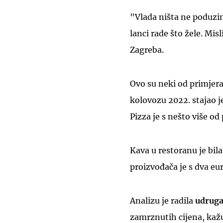
"Vlada ništa ne poduzim
lanci rade što žele. Mis
Zagreba.
Ovo su neki od primjera
kolovozu 2022. stajao je
Pizza je s nešto više od 
Kava u restoranu je bila
proizvođača je s dva eura
Analizu je radila
udruga
zamrznutih cijena, kažu