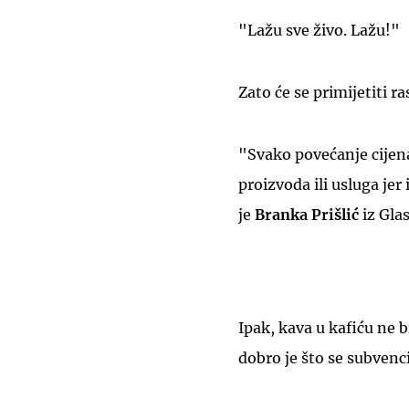
"Lažu sve živo. Lažu!"
Zato će se primijetiti ras
"Svako povećanje cijen
proizvoda ili usluga jer
je
Branka Prišlić
iz Gla
Ipak, kava u kafiću ne bi
dobro je što se subvenc