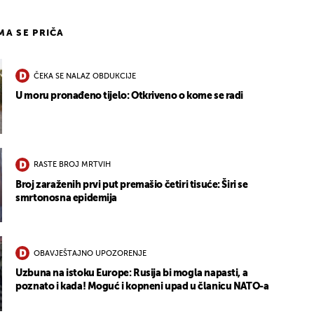
IMA SE PRIČA
ČEKA SE NALAZ OBDUKCIJE
U moru pronađeno tijelo: Otkriveno o kome se radi
RASTE BROJ MRTVIH
Broj zaraženih prvi put premašio četiri tisuće: Širi se
smrtonosna epidemija
OBAVJEŠTAJNO UPOZORENJE
Uzbuna na istoku Europe: Rusija bi mogla napasti, a
poznato i kada! Moguć i kopneni upad u članicu NATO-a