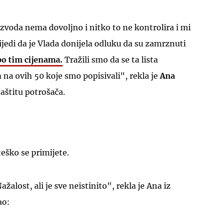
izvoda nema dovoljno i nitko to ne kontrolira i mi
ijedi da je Vlada donijela odluku da su zamrznuti
po tim cijenama.
Tražili smo da se ta lista
 na ovih 50 koje smo popisivali", rekla je
Ana
aštitu potrošača.
teško se primijete.
žalost, ali je sve neistinito", rekla je Ana iz
ao: