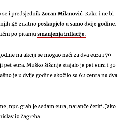
o se i predsjednik
Zoran Milanović.
Kako i ne bi
, njih 48 znatno
poskupjelo u samo dvije godine.
tični po pitanju
smanjenja inflacije.
 godine na akciji se mogao naći za dva eura i 79
ji pet eura. Muško šišanje stajalo je pet eura i 30
ašno je u dvije godine skočilo sa 62 centa na dva
ene, npr. grah je sedam eura, naranče četiri. Jako
islav iz Zagreba.