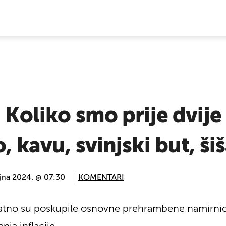
E VIJESTI
: Koliko smo prije dvij
, kavu, svinjski but, šiš
jna 2024. @ 07:30
KOMENTARI
natno su poskupile osnovne prehrambene namirnice