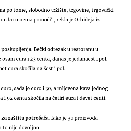
a po tome, slobodno tržište, trgovine, trgovački
lim da tu nema pomoći", rekla je Orhideja iz
 poskupljenja. Bečki odrezak u restoranu u
UKLJUČITE NOTIFIKACIJE
 osam eura i 23 centa, danas je jedanaest i pol.
pet eura skočila na šest i pol.
 euro, sada je euro i 30, a mljevena kava jednog
 i 92 centa skočila na četiri eura i devet centi.
 za zaštitu potrošača.
Iako je 30 proizvoda
 to nije dovoljno.