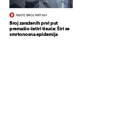
RASTE BROJ MRTVIH
Broj zaraženih prvi put
premašio četiri tisuće: Širi se
smrtonosna epidemija