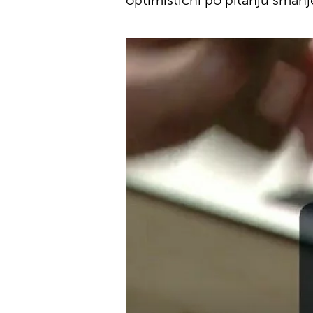
optimistični po pitanju smanje