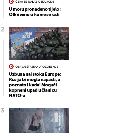
ČEKA SE NALAZ OBDUKCIJE
U moru pronađeno tijelo:
Otkriveno o kome se radi
OBAVJEŠTAJNO UPOZORENJE
Uzbuna na istoku Europe:
Rusija bi mogla napasti, a
poznato i kada! Moguć i
kopneni upad u članicu
NATO-a