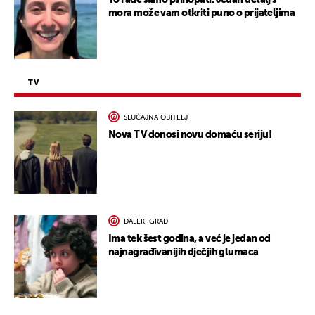
mora može vam otkriti puno o prijateljima
TV
SLUČAJNA OBITELJ
Nova TV donosi novu domaću seriju!
DALEKI GRAD
Ima tek šest godina, a već je jedan od
najnagrađivanijih dječjih glumaca