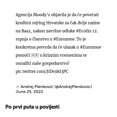
Agencija Moody’s objavila je da će povećati
kreditni rejting Hrvatske za čak dvije razine
na Baa2, nakon završne odluke
#Ecofin
12.
srpnja o članstvu u
#Eurozone
. To je
konkretna potvrda da će ulazak u
#Eurozone
pomoći 🇭🇷 u kriznim vremenima te
osnažiti naše gospodarstvo!
pic.twitter.com/JiDs9kf3PC
— Andrej Plenković (@AndrejPlenkovic)
June 25, 2022
Po prvi puta u povijesti