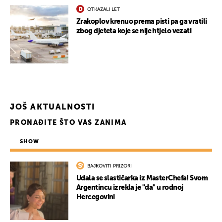
OTKAZALI LET
Zrakoplov krenuo prema pisti pa ga vratili
zbog djeteta koje se nije htjelo vezati
JOŠ AKTUALNOSTI
PRONAĐITE ŠTO VAS ZANIMA
SHOW
BAJKOVITI PRIZORI
Udala se slastičarka iz MasterChefa! Svom
Argentincu izrekla je "da" u rodnoj
Hercegovini