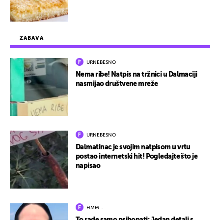
ZABAVA
URNEBESNO
Nema ribe! Natpis na tržnici u Dalmaciji
nasmijao društvene mreže
URNEBESNO
Dalmatinac je svojim natpisom u vrtu
postao internetski hit! Pogledajte što je
napisao
HMM…
To rade samo psihopati: Jedan detalj s