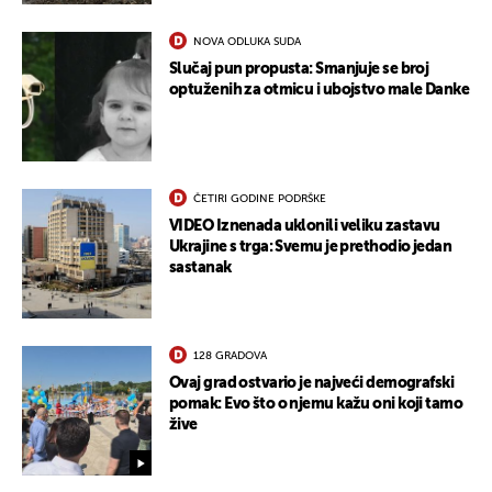
NOVA ODLUKA SUDA
Slučaj pun propusta: Smanjuje se broj
optuženih za otmicu i ubojstvo male Danke
ČETIRI GODINE PODRŠKE
VIDEO Iznenada uklonili veliku zastavu
Ukrajine s trga: Svemu je prethodio jedan
sastanak
128 GRADOVA
Ovaj grad ostvario je najveći demografski
pomak: Evo što o njemu kažu oni koji tamo
žive