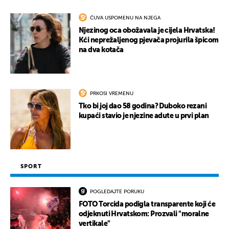
ČUVA USPOMENU NA NJEGA
Njezinog oca obožavala je cijela Hrvatska!
Kći neprežaljenog pjevača projurila špicom
na dva kotača
PRKOSI VREMENU
Tko bi joj dao 58 godina? Duboko rezani
kupaći stavio je njezine adute u prvi plan
SPORT
POGLEDAJTE PORUKU
FOTO Torcida podigla transparente koji će
odjeknuti Hrvatskom: Prozvali "moralne
vertikale"