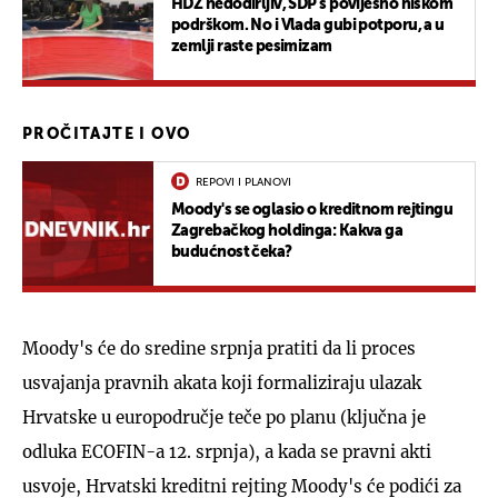
HDZ nedodirljiv, SDP s povijesno niskom
podrškom. No i Vlada gubi potporu, a u
zemlji raste pesimizam
PROČITAJTE I OVO
REPOVI I PLANOVI
Moody's se oglasio o kreditnom rejtingu
Zagrebačkog holdinga: Kakva ga
budućnost čeka?
Moody's će do sredine srpnja pratiti da li proces
usvajanja pravnih akata koji formaliziraju ulazak
Hrvatske u europodručje teče po planu (ključna je
odluka ECOFIN-a 12. srpnja), a kada se pravni akti
usvoje, Hrvatski kreditni rejting Moody's će podići za