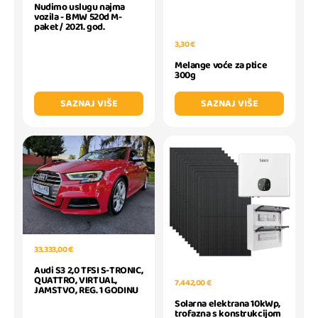
Nudimo uslugu najma
vozila - BMW 520d M-
paket / 2021. god.
3,30 €
Melange voće za ptice
300g
SAZNAJ VIŠE
SAZNAJ VIŠE
33.333,00 €
Audi S3 2,0 TFSI S-TRONIC,
QUATTRO, VIRTUAL,
7.442,00 €
JAMSTVO, REG. 1 GODINU
Solarna elektrana 10kWp,
trofazna s konstrukcijom