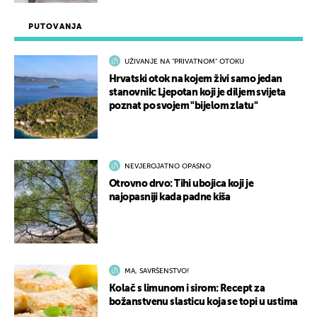
PUTOVANJA
UŽIVANJE NA "PRIVATNOM" OTOKU
Hrvatski otok na kojem živi samo jedan
stanovnik: Ljepotan koji je diljem svijeta
poznat po svojem "bijelom zlatu"
NEVJEROJATNO OPASNO
Otrovno drvo: Tihi ubojica koji je
najopasniji kada padne kiša
MA, SAVRŠENSTVO!
Kolač s limunom i sirom: Recept za
božanstvenu slasticu koja se topi u ustima