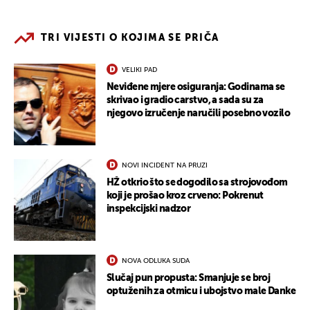
TRI VIJESTI O KOJIMA SE PRIČA
VELIKI PAD
Neviđene mjere osiguranja: Godinama se
skrivao i gradio carstvo, a sada su za
njegovo izručenje naručili posebno vozilo
NOVI INCIDENT NA PRUZI
HŽ otkrio što se dogodilo sa strojovođom
koji je prošao kroz crveno: Pokrenut
inspekcijski nadzor
NOVA ODLUKA SUDA
Slučaj pun propusta: Smanjuje se broj
optuženih za otmicu i ubojstvo male Danke