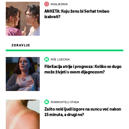
NASLJEDNIK
ANKETA: Koju ženu bi Serhat trebao
izabrati?
ZDRAVLJE
PIŠE LIJEČNIK
Fibrilacija atrija i prognoza: Koliko se dugo
može živjeti s ovom dijagnozom?
POKROVITELJ STADA
Zašto neki ljudi izgore na suncu već nakon
15 minuta, a drugi ne?