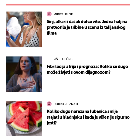
MIKROTREND
Sinj, alkari i dašak dolce vite: Jedna haljina
pretvorila je tribine u scenu iz talijanskog
filma
PIŠE LIJEČNIK
Fibrilacija atrija i prognoza: Koliko se dugo
može živjeti s ovom dijagnozom?
DOBRO JE ZNATI
Koliko dugo narezana lubenica smije
stajati u hladnjaku i kada je više nije sigurno
jesti?