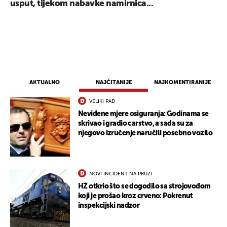
usput, tijekom nabavke namirnica...
AKTUALNO
NAJČITANIJE
NAJKOMENTIRANIJE
VELIKI PAD
Neviđene mjere osiguranja: Godinama se
skrivao i gradio carstvo, a sada su za
njegovo izručenje naručili posebno vozilo
NOVI INCIDENT NA PRUZI
HŽ otkrio što se dogodilo sa strojovođom
koji je prošao kroz crveno: Pokrenut
inspekcijski nadzor