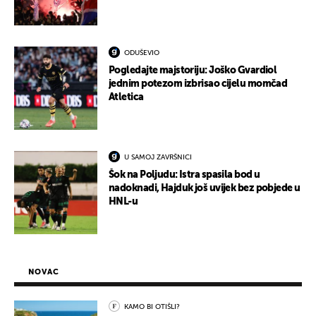
ODUŠEVIO
Pogledajte majstoriju: Joško Gvardiol
jednim potezom izbrisao cijelu momčad
Atletica
U SAMOJ ZAVRŠNICI
Šok na Poljudu: Istra spasila bod u
nadoknadi, Hajduk još uvijek bez pobjede u
HNL-u
NOVAC
KAMO BI OTIŠLI?