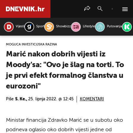
Vijesti
Sport
Showbizz
Lifestyle
Putovanja
PRETRAŽITE VIJESTI
MOGUĆA INVESTICIJSKA RAZINA
Marić nakon dobrih vijesti iz
Moody'sa: "Ovo je šlag na torti. To
je prvi efekt formalnog članstva u
eurozoni"
Piše
S. Ke.,
25. lipnja 2022. @ 12:45
KOMENTARI
Ministar financija Zdravko Marić se u subotu oko
podneva oglasio oko dobrih vijesti jedne od