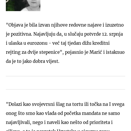
"Objava je bila izvan njihove redovne najave i izuzetno
je pozitivna. Najavljuju da, u slučaju potvrde 12. srpnja
i ulaska u eurozonu - već taj tjedan dižu kreditni
rejting za dvije stepenice", pojasnio je Marić i istaknuo
da je to jako dobra vijest.
"Dolazi kao svojevrsni šlag na tortu ili točka na I svega
onog što smo kao vlada od početka mandata ne samo
najavljivali, nego i naveli kao nešto od prioriteta i