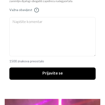
zanimljiv dijalog i obogatiti zajednicu našeg portala.
Važna obavijest
!
1500 znakova preostalo
Prijavite se