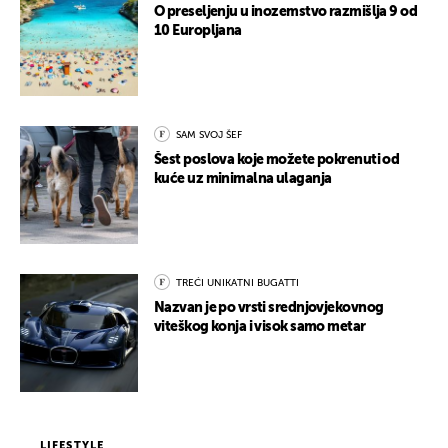
O preseljenju u inozemstvo razmišlja 9 od
10 Europljana
SAM SVOJ ŠEF
Šest poslova koje možete pokrenuti od
kuće uz minimalna ulaganja
TREĆI UNIKATNI BUGATTI
Nazvan je po vrsti srednjovjekovnog
viteškog konja i visok samo metar
LIFESTYLE