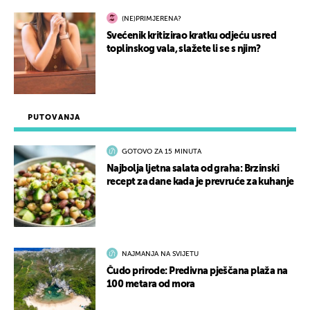
(NE)PRIMJERENA?
Svećenik kritizirao kratku odjeću usred
toplinskog vala, slažete li se s njim?
PUTOVANJA
GOTOVO ZA 15 MINUTA
Najbolja ljetna salata od graha: Brzinski
recept za dane kada je prevruće za kuhanje
NAJMANJA NA SVIJETU
Čudo prirode: Predivna pješčana plaža na
100 metara od mora