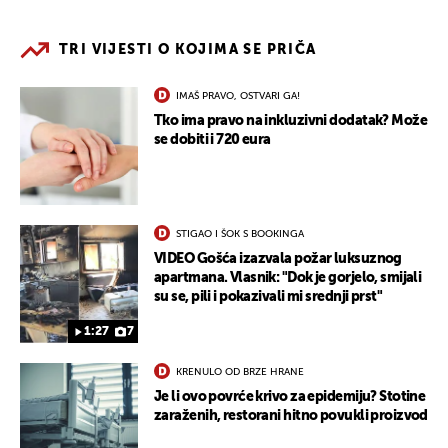
TRI VIJESTI O KOJIMA SE PRIČA
IMAŠ PRAVO, OSTVARI GA!
Tko ima pravo na inkluzivni dodatak? Može
se dobiti i 720 eura
STIGAO I ŠOK S BOOKINGA
VIDEO Gošća izazvala požar luksuznog
apartmana. Vlasnik: "Dok je gorjelo, smijali
su se, pili i pokazivali mi srednji prst"
1:27
7
KRENULO OD BRZE HRANE
Je li ovo povrće krivo za epidemiju? Stotine
zaraženih, restorani hitno povukli proizvod