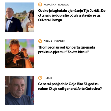
RASKOŠNA PROSLAVA
Ovako je izgledalo vjenčanje Tije Jurčić: Do
oltara ju je dopratio očuh, a slavilo se uz
Olivera i Rozgu
DRAMA U ŠIBENIKU
Thompson usred koncerta iznenada
prekinuo pjesmu: "Zovite hitnu!"
HEROJ
General pobjednik: Gdje i što 31 godinu
nakon Oluje radi general Ante Gotovina?