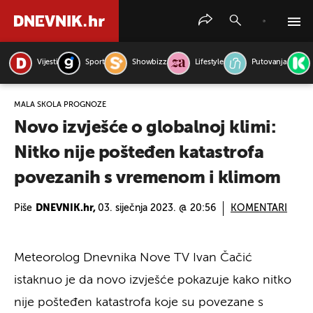
Vijesti
Sport
Showbizz
Lifestyle
Putovanja
PRETRAŽITE VIJESTI
MALA ŠKOLA PROGNOZE
Novo izvješće o globalnoj klimi:
Nitko nije pošteđen katastrofa
povezanih s vremenom i klimom
Piše
DNEVNIK.hr,
03. siječnja 2023. @ 20:56
KOMENTARI
Meteorolog Dnevnika Nove TV Ivan Čačić
istaknuo je da novo izvješće pokazuje kako nitko
nije pošteđen katastrofa koje su povezane s