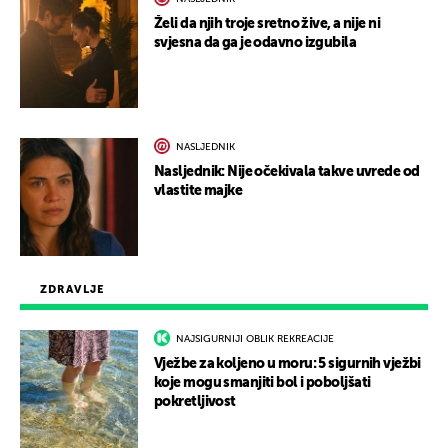
Želi da njih troje sretno žive, a nije ni
svjesna da ga je odavno izgubila
NASLJEDNIK
Nasljednik: Nije očekivala takve uvrede od
vlastite majke
ZDRAVLJE
NAJSIGURNIJI OBLIK REKREACIJE
Vježbe za koljeno u moru: 5 sigurnih vježbi
koje mogu smanjiti bol i poboljšati
pokretljivost