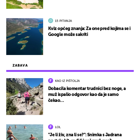
15 PITANJA
Kviz općeg znanja: Za one pred kojima se i
Google može sakriti
ZABAVA
KAO IZ PIŠTOLJA
Dobacila komentar trudnici bez noge, a
muž ispalio odgovor kao da je samo
čekao…
LOL
"Je li živ, zna li se?": Snimka s Jadrana