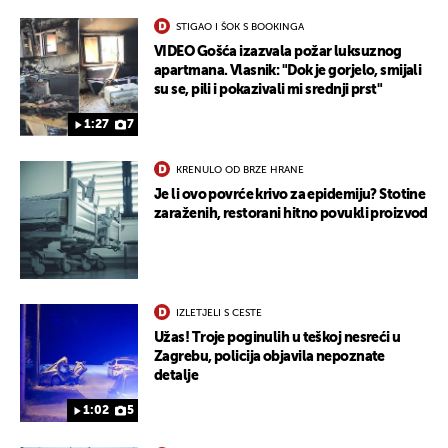
STIGAO I ŠOK S BOOKINGA
VIDEO Gošća izazvala požar luksuznog
apartmana. Vlasnik: "Dok je gorjelo, smijali
su se, pili i pokazivali mi srednji prst"
1:27
7
KRENULO OD BRZE HRANE
Je li ovo povrće krivo za epidemiju? Stotine
zaraženih, restorani hitno povukli proizvod
IZLETJELI S CESTE
Užas! Troje poginulih u teškoj nesreći u
Zagrebu, policija objavila nepoznate
detalje
1:02
5