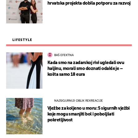
hrvatska projekta dobila potporu za razvoj
LIFESTYLE
BAŠ EFEKTNA
Kada smo na zadarskoj rivi ugledali ovu
haljinu, morali smo doznati odakle je –
košta samo 18 eura
NAJSIGURNIJI OBLIK REKREACIJE
Vježbe za koljeno u moru: 5 sigurnih vježbi
koje mogu smanjiti bol i poboljšati
pokretljivost