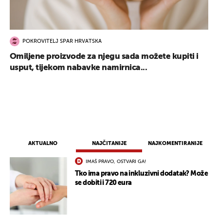
POKROVITELJ SPAR HRVATSKA
Omiljene proizvode za njegu sada možete kupiti i
usput, tijekom nabavke namirnica...
AKTUALNO
NAJČITANIJE
NAJKOMENTIRANIJE
IMAŠ PRAVO, OSTVARI GA!
Tko ima pravo na inkluzivni dodatak? Može
se dobiti i 720 eura