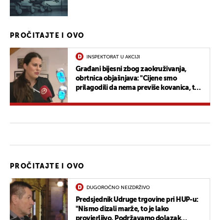
PROČITAJTE I OVO
INSPEKTORAT U AKCIJI
Građani bijesni zbog zaokruživanja,
obrtnica objašnjava: "Cijene smo
prilagodili da nema previše kovanica, to
bi nam radilo problem zbog bankomata"
PROČITAJTE I OVO
DUGOROČNO NEIZDRŽIVO
Predsjednik Udruge trgovine pri HUP-u:
"Nismo dizali marže, to je lako
provjerljivo. Podržavamo dolazak