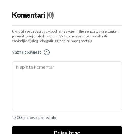
Komentari
(0)
Uključite se u raspravu – podijelite svoje mišljenje, postavite pitanja ili
ponudite svoj pogled na temu. Vaš komentar može potaknuti
zanimljiv dijalog i obogatiti zajednicu našeg portala.
Važna obavijest
!
1500 znakova preostalo
Prijavite se