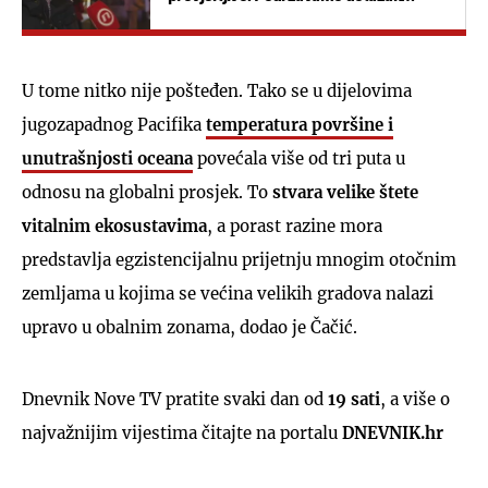
Državnog inspektorata - neka se vidi tko
je lovio u mutnom"
U tome nitko nije pošteđen. Tako se u dijelovima
jugozapadnog Pacifika
temperatura površine i
unutrašnjosti oceana
povećala više od tri puta u
odnosu na globalni prosjek. To
stvara velike štete
vitalnim ekosustavima
, a porast razine mora
predstavlja egzistencijalnu prijetnju mnogim otočnim
zemljama u kojima se većina velikih gradova nalazi
upravo u obalnim zonama, dodao je Čačić.
Dnevnik Nove TV pratite svaki dan od
19 sati
, a više o
najvažnijim vijestima čitajte na portalu
DNEVNIK.hr