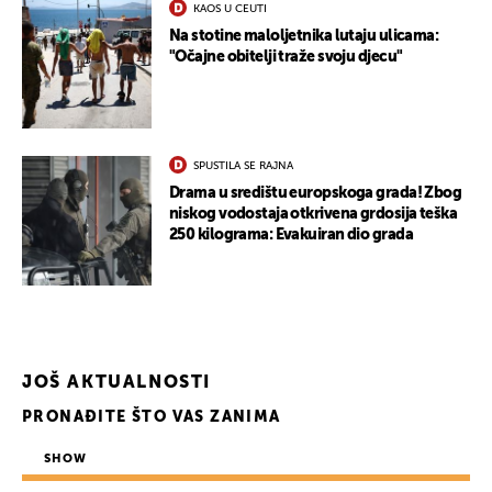
KAOS U CEUTI
Na stotine maloljetnika lutaju ulicama:
"Očajne obitelji traže svoju djecu"
SPUSTILA SE RAJNA
Drama u središtu europskoga grada! Zbog
niskog vodostaja otkrivena grdosija teška
250 kilograma: Evakuiran dio grada
JOŠ AKTUALNOSTI
UKLJUČITE NOTIFIKACIJE
PRONAĐITE ŠTO VAS ZANIMA
SHOW