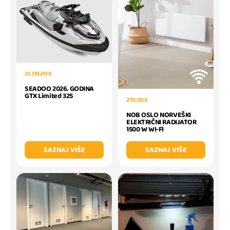
31.351,00 €
SEADOO 2026. GODINA
GTX Limited 325
270,00 €
NOB OSLO NORVEŠKI
ELEKTRIČNI RADIJATOR
1500 W WI-FI
SAZNAJ VIŠE
SAZNAJ VIŠE