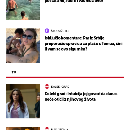
postala hit, radi li i vaš muž ovo?
ŠTO KAŽETE?
Isključio komentare: Par iz Srbije
preporučio spravicu za plažu s Temua, čini
li vam se ovo sigurnim?
TV
DALEKI GRAD
Daleki grad: Intuicija joj govori da danas
neće otići iz njihovog života
NASLJEDNIK