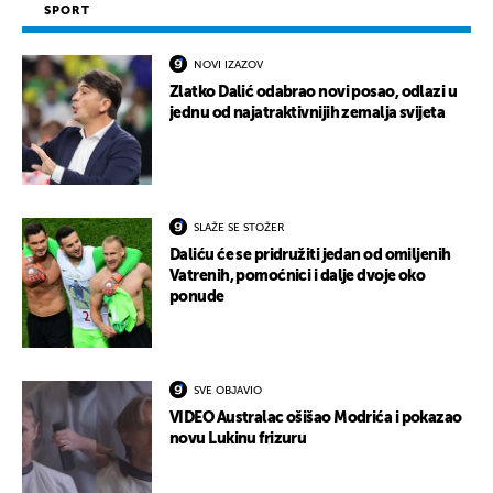
SPORT
NOVI IZAZOV
Zlatko Dalić odabrao novi posao, odlazi u
jednu od najatraktivnijih zemalja svijeta
SLAŽE SE STOŽER
Daliću će se pridružiti jedan od omiljenih
Vatrenih, pomoćnici i dalje dvoje oko
ponude
SVE OBJAVIO
VIDEO Australac ošišao Modrića i pokazao
novu Lukinu frizuru