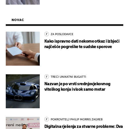
NOVAC
ZA POSLODAVCE
Kako ispravno dati nekome otkaz i izbjeći
najčešće pogreške te sudske sporove
TREĆI UNIKATNI BUGATTI
Nazvan je po vrsti srednjovjekovnog
viteškog konja i visok samo metar
POKROVITELJ PHILIP MORRIS ZAGREB
Digitalna rješenja za stvarne probleme: Dva