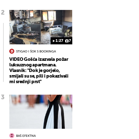
1:27
7
STIGAO I ŠOK S BOOKINGA
VIDEO Gošća izazvala požar
luksuznog apartmana.
Vlasnik: "Dok je gorjelo,
smijali su se, pili i pokazivali
mi srednji prst"
BAŠ EFEKTNA