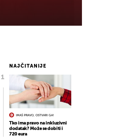
NAJČITANIJE
IMAŠ PRAVO, OSTVARI GA!
Tko ima pravo na inkluzivni
dodatak? Može se dobiti i
720 eura