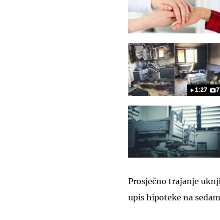
1:27
7
Prosječno trajanje uknji
upis hipoteke na sedam 