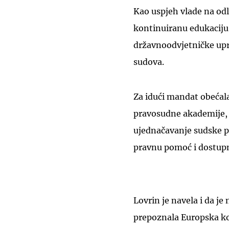
Kao uspjeh vlade na odl
kontinuiranu edukaciju
državnoodvjetničke upra
sudova.
Za idući mandat obećala
pravosudne akademije, s
ujednačavanje sudske p
pravnu pomoć i dostup
Lovrin je navela i da j
prepoznala Europska ko