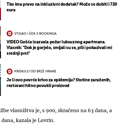
Tko ima pravo na inkluzivni dodatak? Može se dobiti i 720
eura
STIGAO I ŠOK S BOOKINGA
VIDEO Gošća izazvala požar luksuznog apartmana.
Vlasnik: "Dok je gorjelo, smijali su se, pili i pokazivali mi
srednji prst"
KRENULO OD BRZE HRANE
Je li ovo povrće krivo za epidemiju? Stotine zaraženih,
restorani hitno povukli proizvod
žbe vlasništva je, s 900, skraćeno na 63 dana, a
dana, kazala je Lovrin.