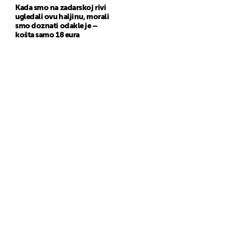
Kada smo na zadarskoj rivi
ugledali ovu haljinu, morali
smo doznati odakle je –
košta samo 18 eura