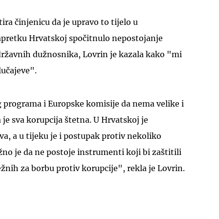
ra činjenicu da je upravo to tijelo u
apretku Hrvatskoj spočitnulo nepostojanje
državnih dužnosnika, Lovrin je kazala kako "mi
lučajeve".
g programa i Europske komisije da nema velike i
je sva korupcija štetna. U Hrvatskoj je
a, a u tijeku je i postupak protiv nekoliko
o je da ne postoje instrumenti koji bi zaštitili
ežnih za borbu protiv korupcije", rekla je Lovrin.