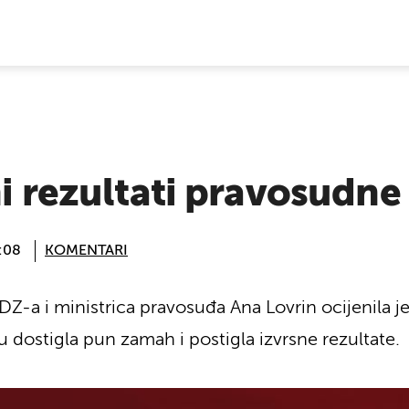
E VIJESTI
ni rezultati pravosudn
:08
KOMENTARI
Z-a i ministrica pravosuđa Ana Lovrin ocijenila j
 dostigla pun zamah i postigla izvrsne rezultate.