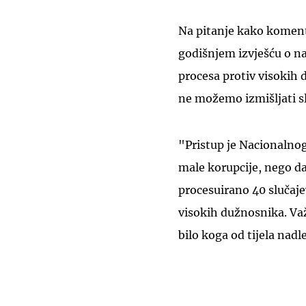
Na pitanje kako komenti
godišnjem izvješću o n
procesa protiv visokih 
ne možemo izmišljati s
"Pristup je Nacionalno
male korupcije, nego da 
procesuirano 40 slučajev
visokih dužnosnika. Važn
bilo koga od tijela nadl