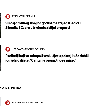
ŠOKANTNI DETALJI
Slučaj drniškog ubojice godinama stajao u ladici, u
Šibeniku i Zadru utvrđeni ozbiljni propusti
NEPRAVOMOĆNO OSUĐENI
Roditelji koji su zakopali svoju djecu pokraj kuće dobili
još jedno dijete: "Centar je promptno reagirao"
IMA SE PRIČA
IMAŠ PRAVO, OSTVARI GA!