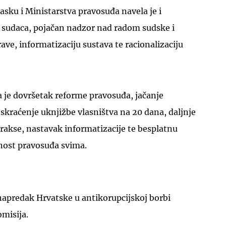
asku i Ministarstva pravosuđa navela je i
 sudaca, pojačan nadzor nad radom sudske i
ve, informatizaciju sustava te racionalizaciju
UKLJUČITE NOTIFIKACIJE
 je dovršetak reforme pravosuđa, jačanje
kraćenje uknjižbe vlasništva na 20 dana, daljnje
rakse, nastavak informatizacije te besplatnu
nost pravosuđa svima.
e napredak Hrvatske u antikorupcijskoj borbi
misija.