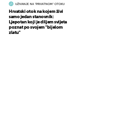
UŽIVANJE NA "PRIVATNOM" OTOKU
Hrvatski otok na kojem živi
samo jedan stanovnik:
Ljepotan koji je diljem svijeta
poznat po svojem "bijelom
zlatu"