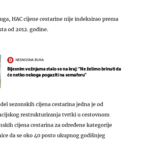
luga, HAC cijene cestarine nije indeksirao prema
 ista od 2012. godine.
NESNOSNA BUKA
Bijesnim vožnjama stalo se na kraj: "Ne želimo brinuti da
će netko nekoga pogaziti na semaforu"
odel sezonskih cijena cestarina jedna je od
cijskog restrukturiranja tvrtki u cestovnom
skih cijena cestarina za određene kategorije
jenice da se oko 40 posto ukupnog godišnjeg