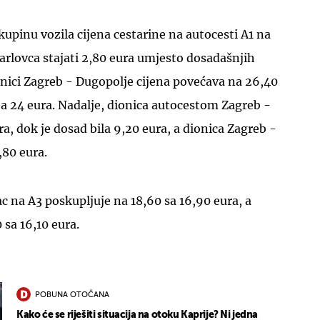
kupinu vozila cijena cestarine na autocesti A1 na
arlovca stajati 2,80 eura umjesto dosadašnjih
onici Zagreb - Dugopolje cijena povećava na 26,40
a 24 eura. Nadalje, dionica autocestom Zagreb -
ura, dok je dosad bila 9,20 eura, a dionica Zagreb -
,80 eura.
c na A3 poskupljuje na 18,60 sa 16,90 eura, a
 sa 16,10 eura.
POBUNA OTOČANA
Kako će se riješiti situacija na otoku Kaprije? Ni jedna