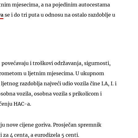
etnim mjesecima, a na pojedinim autocestama
va
se i do tri puta u odnosu na ostalo razdoblje u
 povećavaju i troškovi održavanja, sigurnosti,
 prometom u ljetnim mjesecima. U ukupnom
jetnog razdoblja najveći udio vozila čine I.A, I. i
osobna vozila, osobna vozila s prikolicom i
pćenju HAC-a.
ju nove cijene goriva. Prosječan spremnik
i za 4 centa, a eurodizela 5 centi.