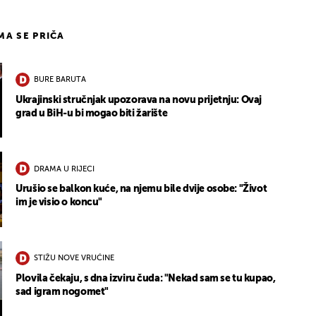
IMA SE PRIČA
BURE BARUTA
Ukrajinski stručnjak upozorava na novu prijetnju: Ovaj
grad u BiH-u bi mogao biti žarište
DRAMA U RIJECI
Urušio se balkon kuće, na njemu bile dvije osobe: "Život
im je visio o koncu"
STIŽU NOVE VRUĆINE
Plovila čekaju, s dna izviru čuda: "Nekad sam se tu kupao,
sad igram nogomet"