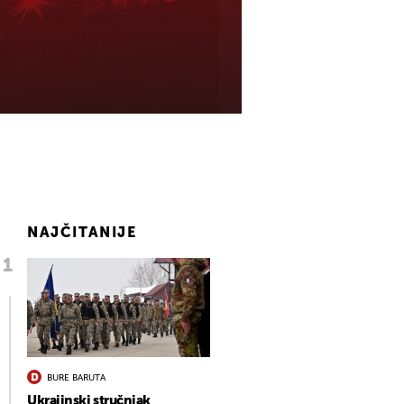
NAJČITANIJE
BURE BARUTA
Ukrajinski stručnjak