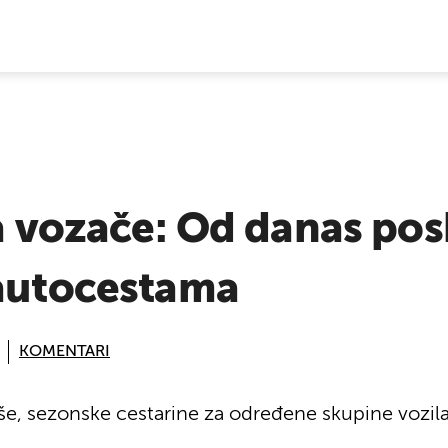
E VIJESTI
za vozače: Od danas po
 autocestama
KOMENTARI
še, sezonske cestarine za određene skupine vozila