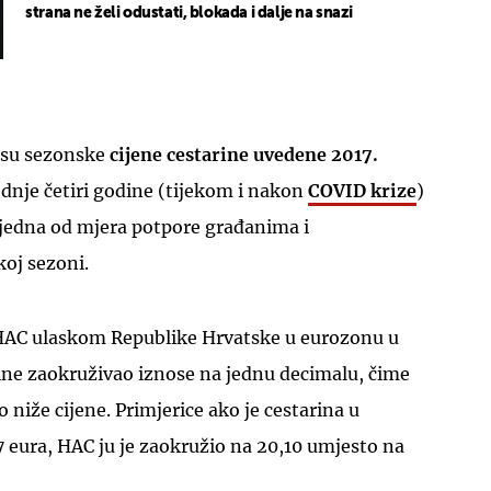
strana ne želi odustati, blokada i dalje na snazi
 su sezonske
cijene cestarine uvedene 2017.
UKLJUČITE NOTIFIKACIJE
ljednje četiri godine (tijekom i nakon
COVID krize
)
 jedna od mjera potpore građanima i
koj sezoni.
 HAC ulaskom Republike Hrvatske u eurozonu u
rine zaokruživao iznose na jednu decimalu, čime
 niže cijene. Primjerice ako je cestarina u
17 eura, HAC ju je zaokružio na 20,10 umjesto na