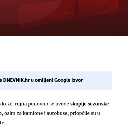
e DNEVNIK.hr u omiljeni Google izvor
a do 30. rujna ponovno se uvode
skuplje sezonske
o
, osim za kamione i autobuse, priopćile su u
te.