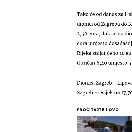
Tako će od danas za I. s
dionici od Zagreba do K
2,50 eura, dok se na di
eura umjesto dosadašnj
Rijeka stajat će 10,10 e
Goričan 6,40 umjesto 5
Dionica Zagreb - Lipova
Zagreb - Osijek na 17,70
PROČITAJTE I OVO