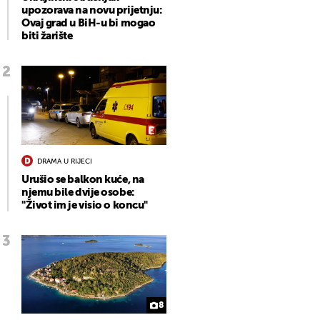
upozorava na novu prijetnju:
Ovaj grad u BiH-u bi mogao
biti žarište
DRAMA U RIJECI
Urušio se balkon kuće, na
njemu bile dvije osobe:
"Život im je visio o koncu"
8