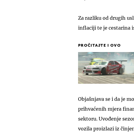
Za razliku od drugih us
inflaciji te je cestarina
PROČITAJTE I OVO
Objašnjava se i da je m
prihvaćenih mjera finan
sektoru. Uvođenje sezon
vozila proizlazi iz čin