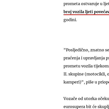
prometa ostvaruje u lj
broj vozila ljeti poveća
godini.
"Posljedično, znatno se
praćenja i upravljanja
prometu vozila tijekom l
II. skupine (motocikli, 
kamperi)", piše u prio
Vozače od utorka očeku
eurosupera bit će skuplj